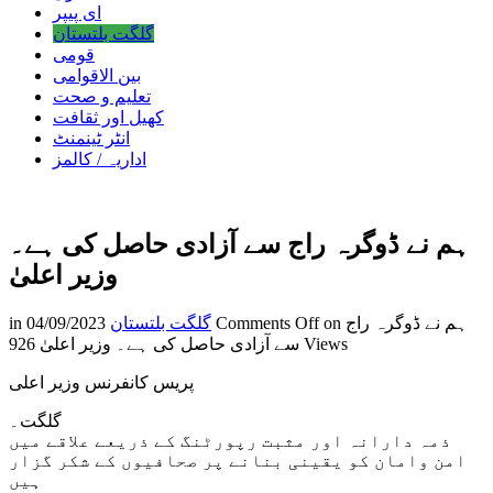
ای پیپر
گلگت بلتستان
قومی
بین الاقوامی
تعلیم و صحت
کھیل اور ثقافت
انٹر ٹینمنٹ
اداریہ / کالمز
ہم نے ڈوگرہ راج سے آزادی حاصل کی ہے۔
وزیر اعلیٰ
on ہم نے ڈوگرہ راج
Comments Off
گلگت بلتستان
04/09/2023
in
926 Views
سے آزادی حاصل کی ہے۔ وزیر اعلیٰ
پریس کانفرنس وزیر اعلی
گلگت۔
ذمہ دارانہ اور مثبت رپورٹنگ کے ذریعے علاقے میں
امن وامان کو یقینی بنانے پر صحافیوں کے شکر گزار
ہیں