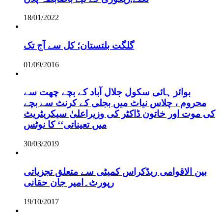
18/01/2022
گلگت بلتستان؛ کل سے آج تک
01/09/2016
بوائز ہائی سکول جلال آباد کے بچے چھت سے
محروم ، چلاس نیاٹ میں بجلی کے کرنٹ سے بچے
کی موت اور خاتون ڈاکٹر کی وزیراعلیٰ سیکریٹریٹ
میں تعیناتی‘‘ کا نوٹس
30/03/2019
بین الاقوامی ریڈکراس کمیٹی سے متعلق تجزیاتی
رپورٹ۔امیر جان حقانی
19/10/2017