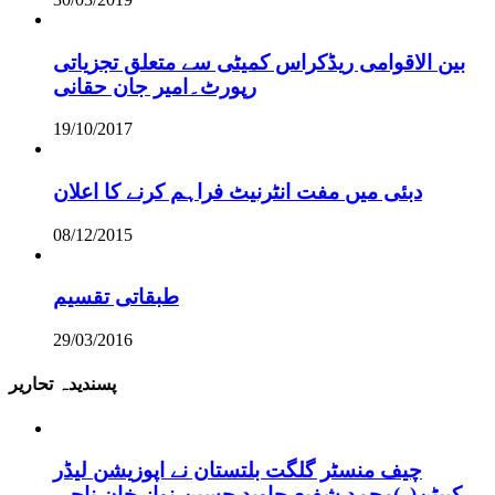
بین الاقوامی ریڈکراس کمیٹی سے متعلق تجزیاتی
رپورٹ۔امیر جان حقانی
19/10/2017
دبئی میں مفت انٹرنیٹ فراہم کرنے کا اعلان
08/12/2015
طبقاتی تقسیم
29/03/2016
پسندیدہ تحاریر
چیف منسٹر گلگت بلتستان نے اپوزیشن لیڈر
کیپٹن(ر)محمد شفیع،جاوید حسین،نواز خان ناجی