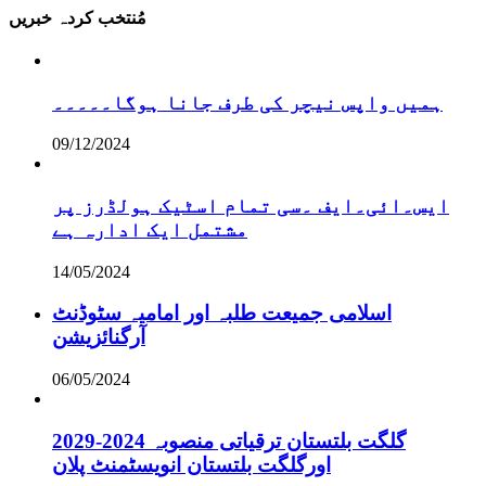
مُنتخب کردہ خبریں
ہمیں واپس نیچر کی طرف جانا ہوگا۔۔۔۔۔
09/12/2024
ایس۔ائی۔ایف ۔سی تمام اسٹیک ہولڈرز پر
مشتمل ایک ادارہ ہے
14/05/2024
اسلامی جمیعت طلبہ اور امامیہ سٹوڈنٹ
آرگنائزیشن
06/05/2024
گلگت بلتستان ترقیاتی منصوبہ 2024-2029
اورگلگت بلتستان انویسٹمنٹ پلان