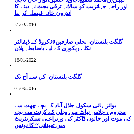
اور راجہ جہانزیب کو سالانہ ترقی بجٹ نہ دینے کا
اندرون خانہ فیصلہ کر لیا
31/03/2019
گلگت بلتستان، بجلی صارفین30کروڈ کے ڈیفالٹر
نکلے,ریکوری کے لیے باضابطہ پلان
18/01/2022
گلگت بلتستان؛ کل سے آج تک
01/09/2016
بوائز ہائی سکول جلال آباد کے بچے چھت سے
محروم ، چلاس نیاٹ میں بجلی کے کرنٹ سے بچے
کی موت اور خاتون ڈاکٹر کی وزیراعلیٰ سیکریٹریٹ
میں تعیناتی‘‘ کا نوٹس