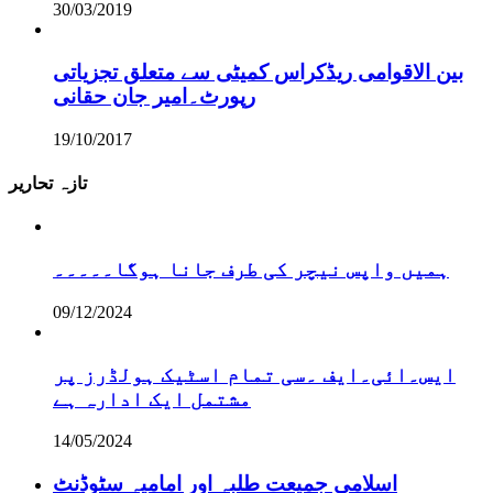
30/03/2019
بین الاقوامی ریڈکراس کمیٹی سے متعلق تجزیاتی
رپورٹ۔امیر جان حقانی
19/10/2017
تازہ تحاریر
ہمیں واپس نیچر کی طرف جانا ہوگا۔۔۔۔۔
09/12/2024
ایس۔ائی۔ایف ۔سی تمام اسٹیک ہولڈرز پر
مشتمل ایک ادارہ ہے
14/05/2024
اسلامی جمیعت طلبہ اور امامیہ سٹوڈنٹ