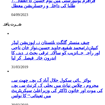
قراقرم یونیورسٹی میں یوم حسین کا انعقاد۔,7
طلبا کی داخلہ و رجسٹریشن معطل
04/09/2023
شہرت یافتہ
چیف منسٹر گلگت بلتستان نے اپوزیشن لیڈر
کیپٹن(ر)محمد شفیع،جاوید حسین،نواز خان ناجی
اور راجہ جہانزیب کو سالانہ ترقی بجٹ نہ دینے کا
اندرون خانہ فیصلہ کر لیا
31/03/2019
بوائز ہائی سکول جلال آباد کے بچے چھت سے
محروم ، چلاس نیاٹ میں بجلی کے کرنٹ سے بچے
کی موت اور خاتون ڈاکٹر کی وزیراعلیٰ سیکریٹریٹ
میں تعیناتی‘‘ کا نوٹس
30/03/2019