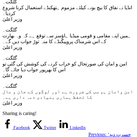
گلگت۔
انڈیا نے نفاق کا بیچ بونے کیلئے مزموم ہتھکنڈے استعمال کرنا شروع
کردیا۔
وزیر اعلیٰ
گلگت۔
ہمیں اپنے مقامی و قومی میڈیا ہاؤسز سے توقع ہے کہ وہ بھارت
کے اس شرمناک پروپیگنڈے کا منہ توڑ جواب دیں گے۔
وزیر اعلیٰ
گلگت۔
امن و امان کی صورتحال کو خراب کرنے کی کوشش کی گئی تو
اس کا بھرپور جواب دیا جائے گا۔
وزیر اعلیٰ
گلگت۔
امن وامان ہم سب کی ضرورت ہے اور لوگوں کے جان و مال
کا تحفظ ہماری بنیادی ذمہ داری ہے۔
وزیر اعلیٰ
Sharing is caring!
Facebook
Twitter
LinkedIn
‘حسرتِ دیدِ
Previous: