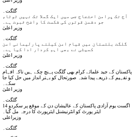
وزیر اعلیٰ
گلگت۔
آج تک پرامن احتجاج جس میں ایک گملا تک نہیں ٹوٹا،
جو دشمن قوتوں کی شکست کا واضح ثبوت ہے۔
وزیر اعلیٰ
گلگت۔
گلگت بلتستان میں قیام امن کیلئے پارلیمانی امن
کمیٹی نے بھی اہم کردار ادا کیا ہے۔
وزیر اعلیٰ
گلگت۔
پاکستان کے جید علمائے کرام بھی گلگت پہنچ چکے ہیں تاکہ افہام
و تفہیم کے ذریعے پیدا شدہ صورتحال کو بہتر انداز میں حل کیا جا
سکے۔
وزیر اعلیٰ
گلگت۔
14 اگست یوم آزادی پاکستان کے عالیشان دن کے موقع پر سکردو
ایئر پورٹ کو انٹرنیشنل ایئرپورٹ کا درجہ مل گیا۔
وزیراعلی
گلگت۔