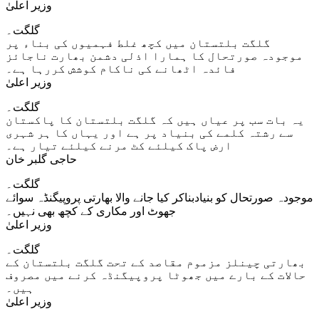
وزیر اعلیٰ
گلگت۔
گلگت بلتستان میں کچھ غلط فہمیوں کی بناء پر
موجودہ صورتحال کا ہمارا اذلی دشمن بھارت ناجائز
فائدہ اٹھانے کی ناکام کوشش کررہا ہے۔
وزیر اعلیٰ
گلگت۔
یہ بات سب پر عیاں ہیں کہ گلگت بلتستان کا پاکستان
سے رشتہ کلمے کی بنیاد پر ہے اور یہاں کا ہر شہری
ارض پاک کیلئے کٹ مرنے کیلئے تیار ہے۔
حاجی گلبر خان
گلگت۔
موجودہ صورتحال کو بنیادبناکر کیا جانے والا بھارتی پروپیگنڈہ سوائے
جھوٹ اور مکاری کے کچھ بھی نہیں۔
وزیر اعلیٰ
گلگت۔
بھارتی چینلز مزموم مقاصد کے تحت گلگت بلتستان کے
حالات کے بارے میں جھوٹا پروپیگنڈہ کرنے میں مصروف
ہیں۔
وزیر اعلیٰ