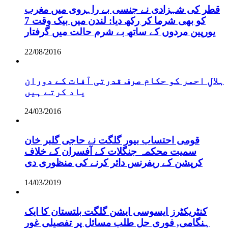
قطر کی شہزادی نے جنسی بے راہروی میں مغرب
کو بھی شرما کر رکھ دیا: لندن میں بیک وقت 7
یورپین مردوں کے ساتھ بے شرم حالت میں گرفتار
22/08/2016
ہلالِ احمر کو حکام صرف قدرتی آفات کے دوران
یاد کرتے ہیں
24/03/2016
قومی احتساب بیور گلگت نے حاجی گلبر خان
سمیت محکمہ جنگلات کے آفسران کے خلاف
کرپشن کے ریفرنس دائر کرنے کی منظوری دی
14/03/2019
کنٹریکٹرز ایسوسی ایشن گلگت بلتستان کا ایک
ہنگامی, فوری حل طلب مسائل پر تفصیلی غور