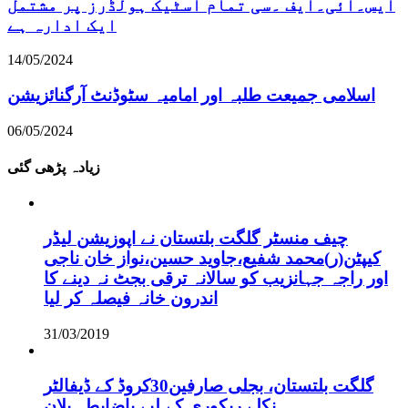
ایس۔ائی۔ایف ۔سی تمام اسٹیک ہولڈرز پر مشتمل
ایک ادارہ ہے
14/05/2024
اسلامی جمیعت طلبہ اور امامیہ سٹوڈنٹ آرگنائزیشن
06/05/2024
زیادہ پڑھی گئی
چیف منسٹر گلگت بلتستان نے اپوزیشن لیڈر
کیپٹن(ر)محمد شفیع،جاوید حسین،نواز خان ناجی
اور راجہ جہانزیب کو سالانہ ترقی بجٹ نہ دینے کا
اندرون خانہ فیصلہ کر لیا
31/03/2019
گلگت بلتستان، بجلی صارفین30کروڈ کے ڈیفالٹر
نکلے,ریکوری کے لیے باضابطہ پلان