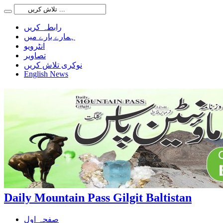
رابطہ کریں
ہمارے بارے میں
انٹرویو
تصاویر
نوکری تلاش کریں
English News
Daily Mountain Pass Gilgit Baltistan
صفحہ اول