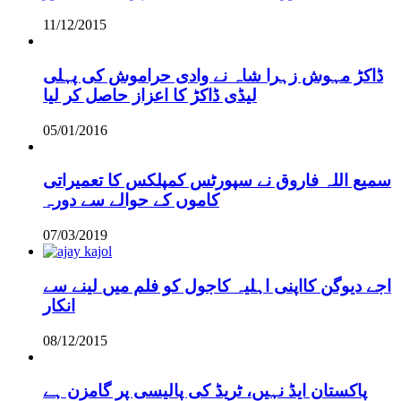
11/12/2015
ڈاکڑ مہوش زہرا شاہ نے وادی حراموش کی پہلی
لیڈی ڈاکڑ کا اعزاز حاصل کر لیا
05/01/2016
سمیع اللہ فاروق نے سپورٹس کمپلکس کا تعمیراتی
کاموں کے حوالے سے دورہ
07/03/2019
اجے دیوگن کااپنی اہلیہ کاجول کو فلم میں لینے سے
انکار
08/12/2015
پاکستان ایڈ نہیں، ٹریڈ کی پالیسی پر گامزن ہے