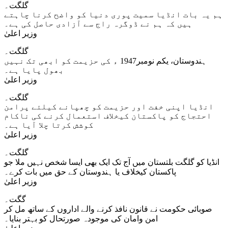
گلگت۔
ہم یہ بات انڈیا سمیت پوری دنیا کو واضح کرنا چاہتے
ہیں کہ ہم نے ڈوگرہ راج سے آزادی حاصل کی ہے۔
وزیر اعلیٰ
گلگت۔
ہندوستان، یکم نومبر1947 ء کی حزیمت کو ابھی تک نہیں
بھول پایا ہے۔
وزیر اعلیٰ
گلگت۔
انڈیا اپنی خفت اور حزیمت کو چھپانے کیلئے پرامن
احتجاج کو پاکستان کیخلاف استعمال کرنے کی ناکام
کوشش کرتا چلا آیا ہے۔
وزیر اعلیٰ
گلگت۔
انڈیا کو گلگت بلتستان میں آج تک ایک بھی ایسا شخص نہیں ملا جو
پاکستان کیخلاف یا ہندوستان کے حق میں بات کرے۔
وزیر اعلیٰ
گگت۔
صوبائی حکومت نے قانون نافذ کرنے والے اداروں کے ساتھ مل کر
امن وامان کی موجودہ صورتحال کو بہتر بنایا۔