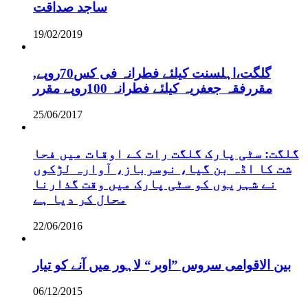
ساجد صداقت
19/02/2019
,گلگت،اہلسنت کیلئے فطرانہ فی کس70روپے
مقررفقہ جعفریہ کیلئے فطرانہ 100روپے مقرر
25/06/2017
گلگت: سٹی پارک گلگت رات کے اوقات میں فحا
شت کا اڈہ بن گیا، نوسرباز، آوارہ لڑکوں
نے شہریوں کو سٹی پارک میں وقت گذارنا
محال کر دیا ہے
22/06/2016
بین الاقوامی سروس ”اوبر“ لاہور میں آنے کو تیار
06/12/2015