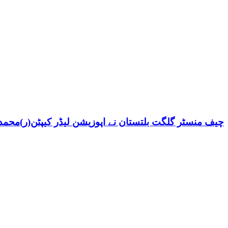
چیف منسٹر گلگت بلتستان نے اپوزیشن لیڈر کیپٹن(ر)محمد ش