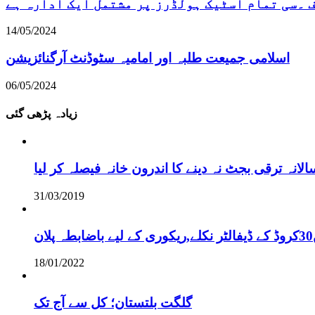
۔سی تمام اسٹیک ہولڈرز پر مشتمل ایک ادارہ ہے
14/05/2024
اسلامی جمیعت طلبہ اور امامیہ سٹوڈنٹ آرگنائزیشن
06/05/2024
زیادہ پڑھی گئی
نہ ترقی بجٹ نہ دینے کا اندرون خانہ فیصلہ کر لیا
31/03/2019
18/01/2022
گلگت بلتستان؛ کل سے آج تک