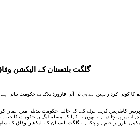
گلگت بلتستان کے الیکشن وفا
کا کوئی کردار نہیں ہے پی ٹی آئی فارورڈ بلاک نے حکومت بنائی ہے
یس کانفرنس کرتے ہوئے کہا کہ حالیہ حکومت تبدیلی میں ہمارا کوئی
ہانے پر پہنچا دیا ہے انھوں نے کہا کہ مسلم لیگ ن حکومت کا حصہ بن
د مکمل طور پر ختم ہو چکا ہے گلگت بلتستان کے الیکشن وفاق کے سا