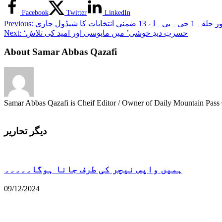
ہیں،
حفیظ
Facebook
Twitter
LinkedIn
الرحمان
بی۔ اے 13 ضمنی انتخابات کا شیڈول جاری
Previous:
Next:
About Samar Abbas Qazafi
Samar Abbas Qazafi is Cheif Editor / Owner of Daily Mountain Pass G
دیگر تحاریر
ہمیں واپس نیچر کی طرف جانا ہوگا۔۔۔۔۔
09/12/2024