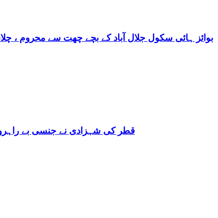
بوائز ہائی سکول جلال آباد کے بچے چھت سے محروم ، چلا
قطر کی شہزادی نے جنسی بے راہروی میں مغرب کو بھی 