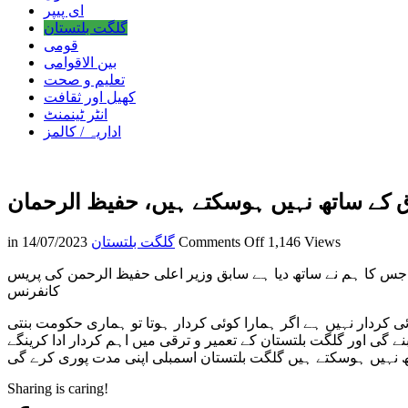
ای پیپر
گلگت بلتستان
قومی
بین الاقوامی
تعلیم و صحت
کھیل اور ثقافت
انٹر ٹینمنٹ
اداریہ / کالمز
ق کے ساتھ نہیں ہوسکتے ہیں، حفیظ الرحمان
on
1,146 Views
Comments Off
گلگت بلتستان
14/07/2023
in
گلگت
 جس کا ہم نے ساتھ دیا ہے سابق وزیر اعلی حفیظ الرحمن کی پریس
بلتستان
کانفرنس
کے
الیکشن
 کردار نہیں ہے اگر ہمارا کوئی کردار ہوتا تو ہماری حکومت بنتی
وفاق
ے گی اور گلگت بلتستان کے تعمیر و ترقی میں اہم کردار ادا کرینگے
کے
تھ نہیں ہوسکتے ہیں گلگت بلتستان اسمبلی اپنی مدت پوری کرے گی
ساتھ
نہیں
Sharing is caring!
ہوسکتے