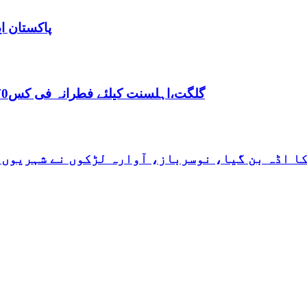
پاکستان ا
,گلگت،اہلسنت کیلئے فطرانہ فی کس70روپے مقررفقہ جعفریہ کیلئے فطرانہ 100روپے مقرر
کا اڈہ بن گیا، نوسرباز، آوارہ لڑکوں نے شہریوں 