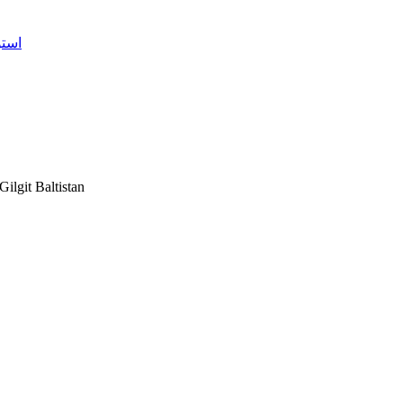
استور حلقہ 1 جی۔ 
ilgit Baltistan