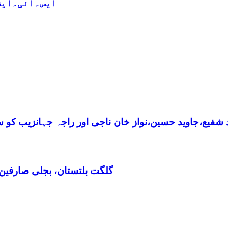
ایس۔ائی۔ایف 
فیع،جاوید حسین،نواز خان ناجی اور راجہ جہانزیب کو سالا
گلگت بلتستان، بجلی صارفین30کروڈ کے ڈیفالٹر نکلے,ریکوری کے لیے باضابطہ پلان