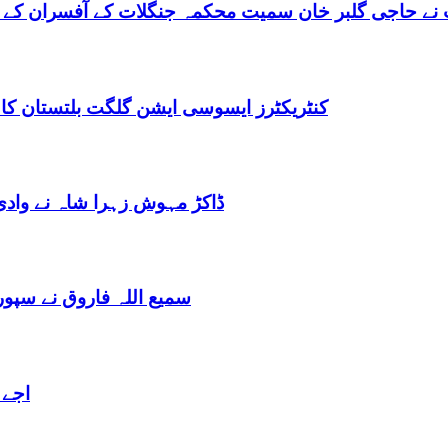
نے حاجی گلبر خان سمیت محکمہ جنگلات کے آفسران کے 
کنٹریکٹرز ایسوسی ایشن گلگت بلتستان کا
ڈاکڑ مہوش زہرا شاہ نے وادی
سمیع اللہ فاروق نے سپو
اجے 