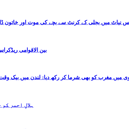
س نیاٹ میں بجلی کے کرنٹ سے بچے کی موت اور خاتون ڈاکٹ
بین الاقوامی ریڈکرا
شرما کر رکھ دیا: لندن میں بیک وقت 7 یورپین مردوں کے ساتھ بے شرم حالت میں گرفتا
ہلالِ احمر کو