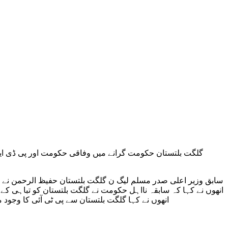
گلگت بلتستان حکومت گرانے میں وفاقی حکومت اور پی ڈی ایم 
سابق وزیر اعلی صدر مسلم لیگ ن گلگت بلتستان حفیظ الرحمن نے پر
انھوں نے کہا کہ سابقہ نااہل حکومت نے گلگت بلتستان کو تباہی کے د
انھوں نے کہا گلگت بلتستان سے پی ٹی آئی کا وجو