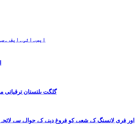
ایس۔ائی۔ایف ۔سی 
ا
گلگت بلتستان ترقیاتی منصوبہ 2024-2029 اورگلگت بلتستان 
گلگت بلتستان میں ٹیلی کام کے ذریعے IT اور فری لانسنگ کے شعبے کو فروغ دینے کے حوالے س