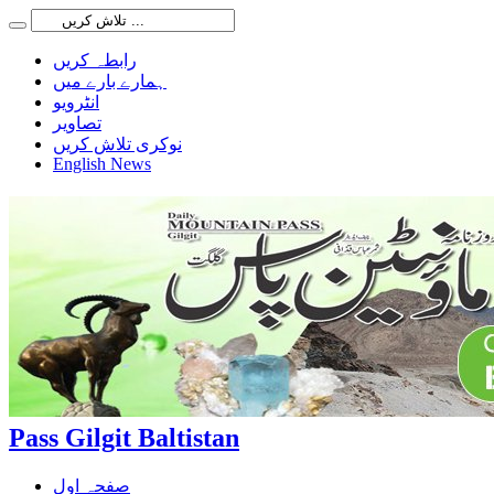
رابطہ کریں
ہمارے بارے میں
انٹرویو
تصاویر
نوکری تلاش کریں
English News
Pass Gilgit Baltistan
صفحہ اول