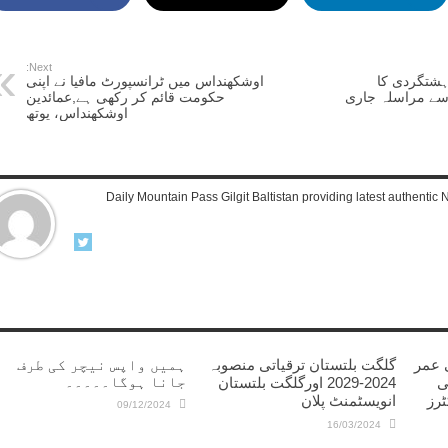
Next:
ہشتگردی کا
اوشکھنداس میں ٹرانسپورٹ مافیا نے اپنی
سے مراسلہ جاری
حکومت قائم کر رکھی ہے,عمائدین
اوشکھنداس، یوتھ
Daily Mountain Pass Gilgit Baltistan providing latest authenti
 عمر
گلگت بلتستان ترقیاتی منصوبہ
ہمیں واپس نیچر کی طرف
جانا ہوگا۔۔۔۔۔
ی
2024-2029 اورگلگت بلتستان
ٹرز
انویسٹمنٹ پلان
09/12/2024
16/03/2024