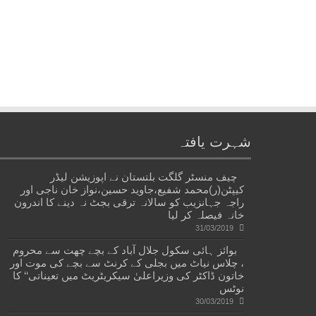
شہرت یافتہ
چیف منسٹر گلگت بلتستان نے اپوزیشن لیڈر
کیپٹن(ر)محمد شفیع،جاوید حسین،نواز خان ناجی اور
راجہ جہانزیب کو سالانہ ترقی بجٹ نہ دینے کا اندرون
خانہ فیصلہ کر لیا
31/03/2019
بوائز ہائی سکول جلال آباد کے بچے چھت سے محروم
، چلاس نیاٹ میں بجلی کے کرنٹ سے بچے کی موت اور
خاتون ڈاکٹر کی وزیراعلیٰ سیکریٹریٹ میں تعیناتی‘‘ کا
نوٹس
30/03/2019