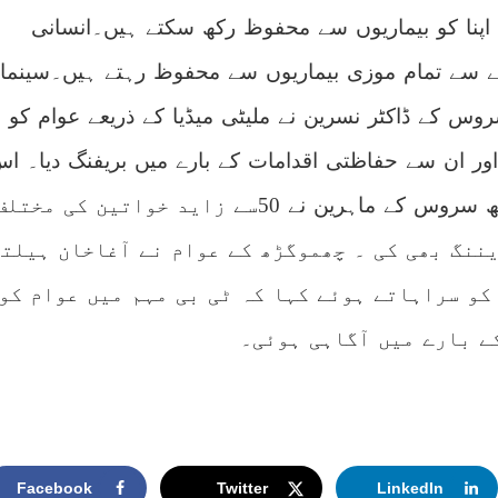
اپنا کو بیماریوں سے محفوظ رکھ سکتے ہیں۔انسانی
سے تمام موزی بیماریوں سے محفوظ رہتے ہیں۔سینمار
روس کے ڈاکٹر نسرین نے ملیٹی میڈیا کے ذریعے عوام کو
اور ان سے حفاظتی اقدامات کے بارے میں بریفنگ دیا۔ ا
موقع پر آغاخان ہیلتھ سروس کے ماہرین نے 50سے زاید خواتین کی مختل
ننگ بھی کی ۔ چھموگڑھ کے عوام نے آغاخان ہیلتھ
کو سراہاتے ہوئے کہا کہ ٹی بی مہم میں عوام کو
ے بارے میں آگاہی ہوئی۔
Facebook
Twitter
LinkedIn