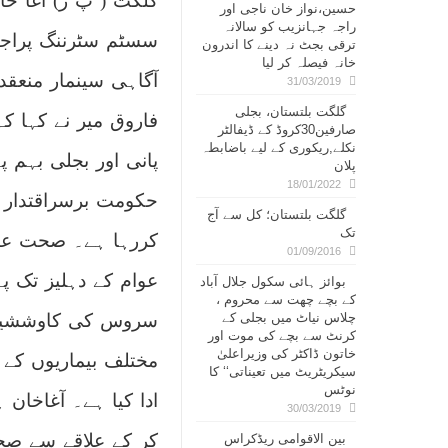
گلگت ( پ ر) آغا خا
حسین،نواز خان ناجی اور
راجہ جہانزیب کو سالانہ
سسٹم سٹرننگ پراجی
ترقی بجٹ نہ دینے کا اندرون
خانہ فیصلہ کر لیا
آگاہی سینمار منعقد
31/03/2019
گلگت بلتستان، بجلی
فاروق میر نے کہا ک
صارفین30کروڈ کے ڈیفالٹر
نکلے,ریکوری کے لیے باضابطہ
پانی اور بجلی بہم
پلان
18/01/2022
حکومت برسراقتدار آ
گلگت بلتستان؛ کل سے آج
تک
کررہا ہے۔ صحت عوا
01/09/2016
عوام کے دہلیز تک پہ
بوائز ہائی سکول جلال آباد
کے بچے چھت سے محروم ،
چلاس نیاٹ میں بجلی کے
سروس کی کاوششیں 
کرنٹ سے بچے کی موت اور
خاتون ڈاکٹر کی وزیراعلیٰ
مختلف بیماریوں کے 
سیکریٹریٹ میں تعیناتی‘‘ کا
نوٹس
ادا کیا ہے۔ آغاخا
30/03/2019
کر کے علاقے سے صح
بین الاقوامی ریڈکراس