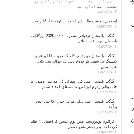
ھ
ایس۔ائی۔ایف ۔سی تمام اسٹیک ہولڈرز پر
مشتمل ایک ادارہ ہے
14/05/2024
اسلامی جمیعت طلبہ اور امامیہ سٹوڈنٹ آرگنائزیشن
ٰ
06/05/2024
گلگت بلتستان ترقیاتی منصوبہ 2024-2029 اورگلگت
بلتستان انویسٹمنٹ پلان
16/03/2024
گلگت بلتستان میں ٹیلی کام کے ذریعے IT اور فری
لانسنگ کے شعبے کو فروغ دینے کے حوالے سے لائحہ
عمل پیش
08/02/2024
گلگت بلتستان میں کوہ پیمائی کی مد میں وصول کی
جانے والی رقوم اور اس سے متعلق اعداد شمار
25/11/2023
ر
گلگت بلتستان سے پہلی مرتبہ چیری کا پھل چین
برآمد
ر
07/11/2023
ن
قراقرم یونیورسٹی میں یوم حسین کا انعقاد۔,7 طلبا
کی داخلہ و رجسٹریشن معطل
04/09/2023