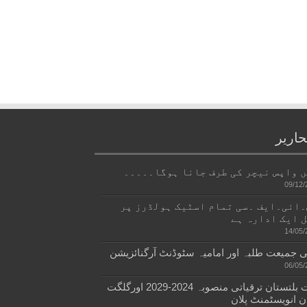
حاریر
 واپس نیچر کی طرف جانا ہوگا۔۔۔۔۔
09/12/
ائی۔ایف ۔سی تمام اسٹیک ہولڈرز پر
 ایک ادارہ ہے
14/05/
 جمیعت طلبہ اور امامیہ سٹوڈنٹ آرگنائزیشن
06/05/
گلگت بلتستان ترقیاتی منصوبہ 2024-2029 اورگلگت
ن انویسٹمنٹ پلان