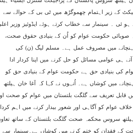
ن ہیلتھ سروس پاکستان کے پراجیکٹ سنٹرل ایشیاء ہیلت
سروس
کی
کاوششیں
قابل
کٹ کے زیر اہتمام چھموگڑھ میں ٹی بی کے حوالے سے
تعریف
ہے
,فاروق
 ہو ئی ۔ سینمار سے خطاب کرتے ہوئے ایڈوئیز وزیر اعلی
میر
ہ صوبائی حکومت عوام کو اُن کے بنیادی حقوق صحت،
 پہنچانے میں مصروف عمل ہے۔ مسلم لیگ (ن) کی
تے ہی عوامی مسائل کو حل کرنے میں اپنا کردار ادا
م کی بنیادی حق ہے حکومت عوام کے بنیادی حق کو
نچانے میں کوشاں ہے۔ اُنہوں نے کہا کہ آغا خان ہیلتھ
قابل تعریف سے گلگت بلتستان میں عوام کو صحت او
خلاف عوام کو آگاہی اور شعور بیدار کرنے میں اہم کردا
ن ہیلتھ سروس محکمہ صحت گلگت بلتستان کے ساتھ تعاو
ت کے فقدان کو ختم کرنے میں کوشاں ہے۔سینمار سے