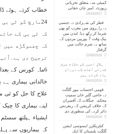
کمیٹی سے متعلق تجزیاتی
رپورٹ۔امیر جان حقانی
خطاب کرتے ہوئے ڈاکٹ
19/10/2017
24مارچ کو ٹی بی
قطر کی شہزادی نے جنسی
بے راہروی میں مغرب کو بھی
کہ ٹی بی کے خاتم
شرما کر رکھ دیا: لندن میں
بیک وقت 7 یورپین مردوں کے
ساتھ بے شرم حالت میں
کہ چھموگڑھ میں ٹ
گرفتار
22/08/2016
ترجیح دی ہے۔اُنہو
ہلالِ احمر کو حکام صرف
6ماہ کورس کے بعدا
قدرتی آفات کے دوران
یاد کرتے ہیں
خالدانی بیماری ہے 
24/03/2016
قومی احتساب بیور گلگت
علاج کا حل کو ئی م
نے حاجی گلبر خان سمیت
محکمہ جنگلات کے آفسران
اپنے بیماری کا چیک
کے خلاف کرپشن کے ریفرنس
دائر کرنے کی منظوری دی
ایشیاء ہیلتھ سسٹم 
14/03/2019
کنٹریکٹرز ایسوسی ایشن
کہ بیماریوں سے پہل
گلگت بلتستان کا ایک