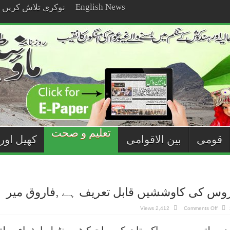
English News
نوکری تلاش کریں
تعلیم و صحت
قومی
بین الاقوامی
کھیل اور
روس کی کاوششیں قابل تعریف ہے ,فاروق میر
on
2,412 Views
Comments Off
آغا
خان
ہیلتھ