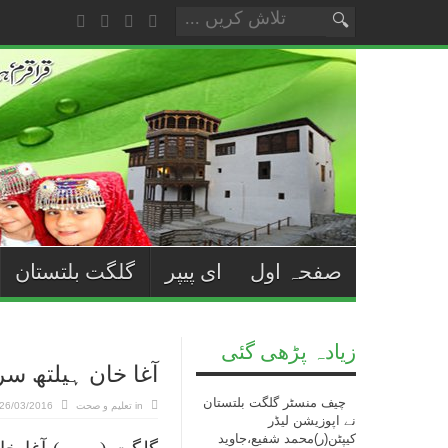
صفحہ اول
ای پیپر
گلگت بلتستان
زیادہ پڑھی گئی
آغا خان ہیلتھ س
چیف منسٹر گلگت بلتستان
in
تعلیم و صحت
26/03/2016
نے اپوزیشن لیڈر
کیپٹن(ر)محمد شفیع،جاوید