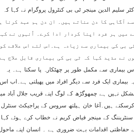
ر سلیم الدین مینجر ٹی بی کنٹرول پروگرام نے کہا کہ
 سے آگاہی کا دن مناتے ہیں۔ ان دن ہم عہد کرنا ہ
ے میں ہر فرد اپنا کردار ادا کرے۔ اُنہوں نے کہا
ی بی کی بیماری سے زیادہ ہے۔اس لئے اس علاقے کو
ں نے مذید کہا کہ ٹی بی کی بیماری قابل علاج ہے
س بیماری سے مکمل طور پر چھٹکارہ پا سکتا ہے۔ یہ
یہ بیماری ایک فرد سے دیگر افراد میں پھیلتی ہے۔اب اس
شکل نہیں ہے چمھوگڑھ کے لوگ اپنے قریب جلال آباد می
 کرسکتے ہیں۔آغا خان ہیلتھ سروس کے پراجیکٹ سنٹرل
سنٹریننگ کے مینجر فیاض کریم نے خطاب کرے ہوئے کہا
ے حفاظتی اقدامات بہت ضروری ہے ۔ انسان اپنے ماحول