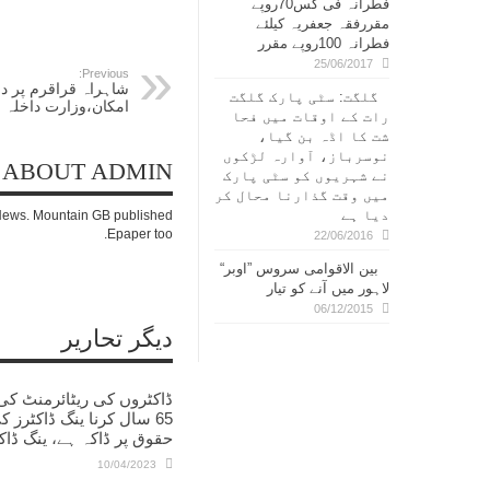
فطرانہ فی کس70روپے
مقررفقہ جعفریہ کیلئے
فطرانہ 100روپے مقرر
25/06/2017
Previous:
شاہراہ قراقرم پر د
گلگت: سٹی پارک گلگت
امکان،وزارت داخلہ 
رات کے اوقات میں فحا
شت کا اڈہ بن گیا،
نوسرباز، آوارہ لڑکوں
ABOUT ADMIN
نے شہریوں کو سٹی پارک
میں وقت گذارنا محال کر
دیا ہے
c News. Mountain GB published
Epaper too.
22/06/2016
بین الاقوامی سروس ”اوبر“
لاہور میں آنے کو تیار
06/12/2015
دیگر تحاریر
ڈاکٹروں کی ریٹائرمنٹ کی
65 سال کرنا ینگ ڈاکٹرز ک
حقوق پر ڈاکہ ہے، ینگ ڈاک
10/04/2023