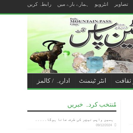
تصاویر
انٹرویو
ہمارے بارے میں
رابطہ کریں
 ثقافت
انٹر ٹینمنٹ
اداریہ / کالمز
مُنتخب کردہ خبریں
ہمیں واپس نیچر کی طرف جانا ہوگا۔۔۔۔۔
09/12/2024