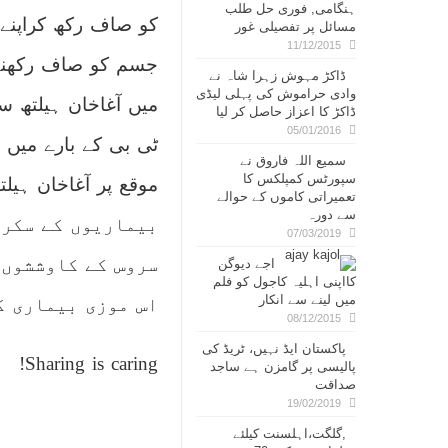
ہنگامی, فوری حل طلب
کو صاف رکھ کراپنے 
مسائل پر تفصیلی غور
11/12/2015
جسم کو صاف رکھنے 
ڈاکڑ مہوش زہرا شاہ نے
وادی حراموش کی پہلی لیڈی
میں آغاخان ہیلتھ س
ڈاکڑ کا اعزاز حاصل کر لیا
05/01/2016
ٹی بی کے بارے میں 
سمیع اللہ فاروق نے
سپورٹس کمپلکس کا
تعمیراتی کاموں کے حوالے
سے دورہ
بیماریوں کے سکری
07/03/2019
سروس کے کاوششوں 
اجے دیوگن
کااپنی اہلیہ کاجول کو فلم
میں لینے سے انکار
اس موزی بیماری ک
08/12/2015
پاکستان ایڈ نہیں، ٹریڈ کی
Sharing is caring!
پالیسی پر گامزن ہے ساجد
صداقت
19/02/2019
,گلگت،اہلسنت کیلئے