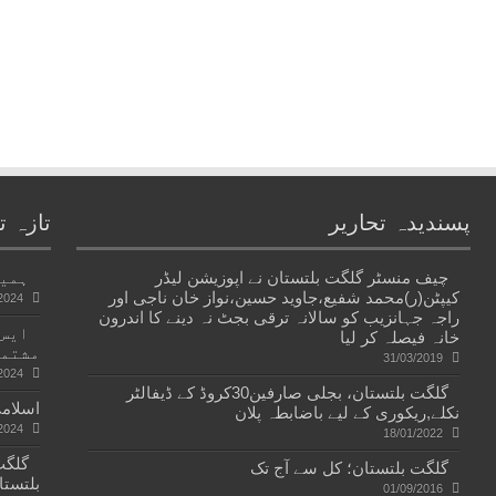
پسندیدہ تحاریر
تازہ ت
چیف منسٹر گلگت بلتستان نے اپوزیشن لیڈر
ہمیں
کیپٹن(ر)محمد شفیع،جاوید حسین،نواز خان ناجی اور
2024
راجہ جہانزیب کو سالانہ ترقی بجٹ نہ دینے کا اندرون
ایس۔
خانہ فیصلہ کر لیا
مشتمل
31/03/2019
2024
گلگت بلتستان، بجلی صارفین30کروڈ کے ڈیفالٹر
اسلامی
نکلے,ریکوری کے لیے باضابطہ پلان
2024
18/01/2022
گلگت بلتستان؛ کل سے آج تک
بلتستا
01/09/2016