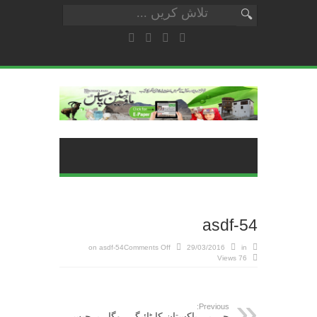
asdf-54
on asdf-54
Comments Off
29/03/2016
in
76 Views
Previous:
جی بی پاکستان کا ٹائیگر ہوگا , برجیس