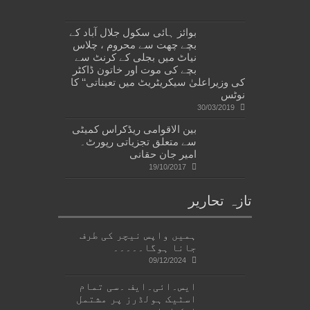
بوائز ہائی سکول جلال آباد کے
بچے چھت سے محروم ، چلاس
نیاٹ میں بجلی کے کرنٹ سے
بچے کی موت اور خاتون ڈاکٹر
کی وزیراعلیٰ سیکریٹریٹ میں تعیناتی‘‘ کا
نوٹس
30/03/2019
بین الاقوامی ریڈکراس کمیٹی
سے متعلق تجزیاتی رپورٹ۔
امیر جان حقانی
19/10/2017
تازہ تحاریر
ہمیں واپس نیچر کی طرف
جانا ہوگا۔۔۔۔۔
09/12/2024
ایس۔ائی۔ایف ۔سی تمام
اسٹیک ہولڈرز پر مشتمل