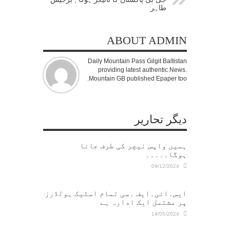
طاہر
ABOUT ADMIN
Daily Mountain Pass Gilgit Baltistan
providing latest authentic News.
Mountain GB published Epaper too.
دیگر تحاریر
ہمیں واپس نیچر کی طرف جانا
ہوگا۔۔۔۔۔
09/12/2024
ایس۔ائی۔ایف ۔سی تمام اسٹیک ہولڈرز
پر مشتمل ایک ادارہ ہے
14/05/2024