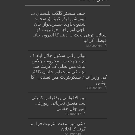
چیف منسٹر گلگت بلتستان نے
اپوزیشن لیڈر کیپٹن(ر)محمد
شفیع،جاوید حسین،نواز خان
ناجی اور راجہ جہانزیب کو
سالانہ ترقی بجٹ نہ دینے کا اندرون خانہ
فیصلہ کر لیا
31/03/2019
بوائز ہائی سکول جلال آباد کے
بچے چھت سے محروم ، چلاس
نیاٹ میں بجلی کے کرنٹ سے
بچے کی موت اور خاتون ڈاکٹر
کی وزیراعلیٰ سیکریٹریٹ میں تعیناتی‘‘ کا
نوٹس
30/03/2019
بین الاقوامی ریڈکراس کمیٹی
سے متعلق تجزیاتی رپورٹ۔
امیر جان حقانی
19/10/2017
دبئی میں مفت انٹرنیٹ فراہم
کرنے کا اعلان
08/12/2015