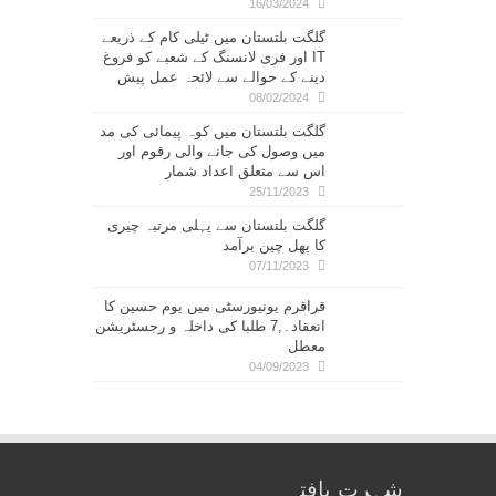
16/03/2024
گلگت بلتستان میں ٹیلی کام کے ذریعے
IT اور فری لانسنگ کے شعبے کو فروغ
دینے کے حوالے سے لائحہ عمل پیش
08/02/2024
گلگت بلتستان میں کوہ پیمائی کی مد
میں وصول کی جانے والی رقوم اور
اس سے متعلق اعداد شمار
25/11/2023
گلگت بلتستان سے پہلی مرتبہ چیری
کا پھل چین برآمد
07/11/2023
قراقرم یونیورسٹی میں یوم حسین کا
انعقاد۔,7 طلبا کی داخلہ و رجسٹریشن
معطل
04/09/2023
شہرت یافتہ