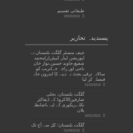
طبقاتی تقسیم
29/03/2016
پسندیدہ تحاریر
چیف منسٹر گلگت بلتستان نے
اپوزیشن لیڈر کیپٹن(ر)محمد
شفیع،جاوید حسین،نواز خان
ناجی اور راجہ جہانزیب کو
سالانہ ترقی بجٹ نہ دینے کا اندرون خانہ
فیصلہ کر لیا
31/03/2019
گلگت بلتستان، بجلی
صارفین30کروڈ کے ڈیفالٹر
نکلے,ریکوری کے لیے باضابطہ
پلان
18/01/2022
گلگت بلتستان؛ کل سے آج تک
01/09/2016