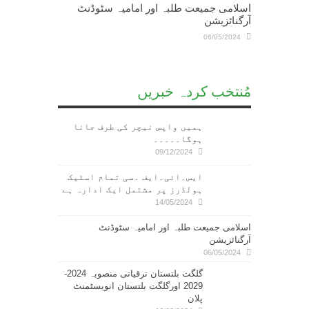
اسلامی جمیعت طلبہ اور امامیہ سٹوڈنٹ
آرگنائزیشن
06/05/2024
مُنتخب کردہ خبریں
ہمیں واپس نیچر کی طرف جانا
ہوگا۔۔۔۔۔
09/12/2024
ایس۔ائی۔ایف ۔سی تمام اسٹیک
ہولڈرز پر مشتمل ایک ادارہ ہے
14/05/2024
اسلامی جمیعت طلبہ اور امامیہ سٹوڈنٹ
آرگنائزیشن
06/05/2024
گلگت بلتستان ترقیاتی منصوبہ 2024-
2029 اورگلگت بلتستان انویسٹمنٹ
پلان