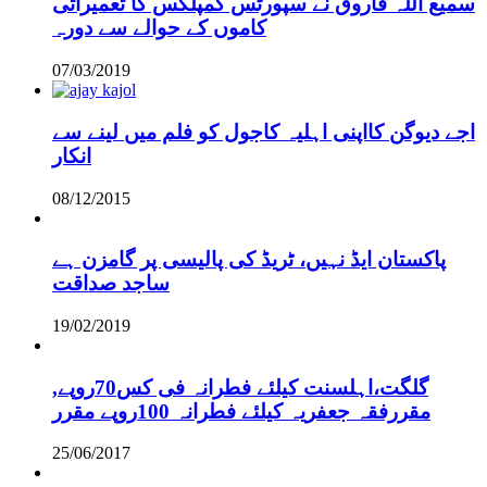
سمیع اللہ فاروق نے سپورٹس کمپلکس کا تعمیراتی
کاموں کے حوالے سے دورہ
07/03/2019
اجے دیوگن کااپنی اہلیہ کاجول کو فلم میں لینے سے
انکار
08/12/2015
پاکستان ایڈ نہیں، ٹریڈ کی پالیسی پر گامزن ہے
ساجد صداقت
19/02/2019
,گلگت،اہلسنت کیلئے فطرانہ فی کس70روپے
مقررفقہ جعفریہ کیلئے فطرانہ 100روپے مقرر
25/06/2017