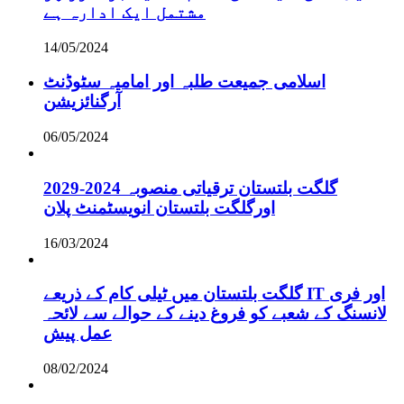
مشتمل ایک ادارہ ہے
14/05/2024
اسلامی جمیعت طلبہ اور امامیہ سٹوڈنٹ
آرگنائزیشن
06/05/2024
گلگت بلتستان ترقیاتی منصوبہ 2024-2029
اورگلگت بلتستان انویسٹمنٹ پلان
16/03/2024
گلگت بلتستان میں ٹیلی کام کے ذریعے IT اور فری
لانسنگ کے شعبے کو فروغ دینے کے حوالے سے لائحہ
عمل پیش
08/02/2024