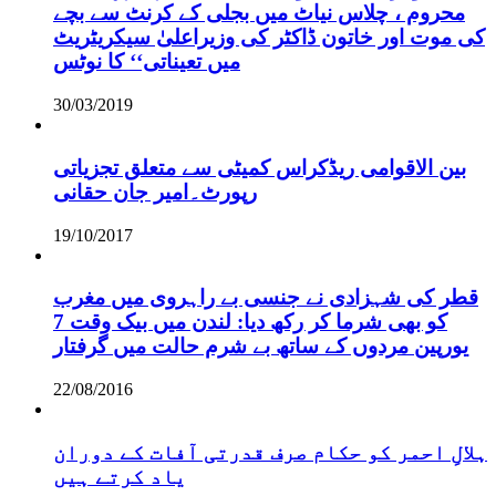
محروم ، چلاس نیاٹ میں بجلی کے کرنٹ سے بچے
کی موت اور خاتون ڈاکٹر کی وزیراعلیٰ سیکریٹریٹ
میں تعیناتی‘‘ کا نوٹس
30/03/2019
بین الاقوامی ریڈکراس کمیٹی سے متعلق تجزیاتی
رپورٹ۔امیر جان حقانی
19/10/2017
قطر کی شہزادی نے جنسی بے راہروی میں مغرب
کو بھی شرما کر رکھ دیا: لندن میں بیک وقت 7
یورپین مردوں کے ساتھ بے شرم حالت میں گرفتار
22/08/2016
ہلالِ احمر کو حکام صرف قدرتی آفات کے دوران
یاد کرتے ہیں