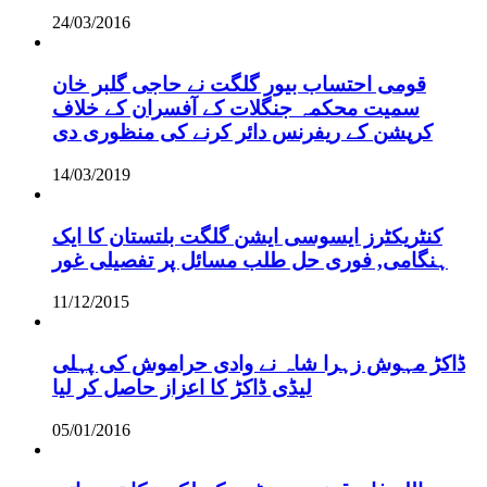
24/03/2016
قومی احتساب بیور گلگت نے حاجی گلبر خان
سمیت محکمہ جنگلات کے آفسران کے خلاف
کرپشن کے ریفرنس دائر کرنے کی منظوری دی
14/03/2019
کنٹریکٹرز ایسوسی ایشن گلگت بلتستان کا ایک
ہنگامی, فوری حل طلب مسائل پر تفصیلی غور
11/12/2015
ڈاکڑ مہوش زہرا شاہ نے وادی حراموش کی پہلی
لیڈی ڈاکڑ کا اعزاز حاصل کر لیا
05/01/2016