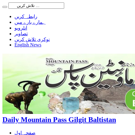
رابطہ کریں
ہمارے بارے میں
انٹرویو
تصاویر
نوکری تلاش کریں
English News
Daily Mountain Pass Gilgit Baltistan
صفحہ اول