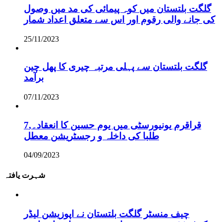
گلگت بلتستان میں کوہ پیمائی کی مد میں وصول
کی جانے والی رقوم اور اس سے متعلق اعداد شمار
25/11/2023
گلگت بلتستان سے پہلی مرتبہ چیری کا پھل چین
برآمد
07/11/2023
قراقرم یونیورسٹی میں یوم حسین کا انعقاد۔,7
طلبا کی داخلہ و رجسٹریشن معطل
04/09/2023
شہرت یافتہ
چیف منسٹر گلگت بلتستان نے اپوزیشن لیڈر