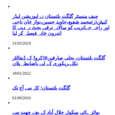
چیف منسٹر گلگت بلتستان نے اپوزیشن لیڈر
کیپٹن(ر)محمد شفیع،جاوید حسین،نواز خان ناجی
اور راجہ جہانزیب کو سالانہ ترقی بجٹ نہ دینے کا
اندرون خانہ فیصلہ کر لیا
31/03/2019
گلگت بلتستان، بجلی صارفین30کروڈ کے ڈیفالٹر
نکلے,ریکوری کے لیے باضابطہ پلان
18/01/2022
گلگت بلتستان؛ کل سے آج تک
01/09/2016
بوائز ہائی سکول جلال آباد کے بچے چھت سے