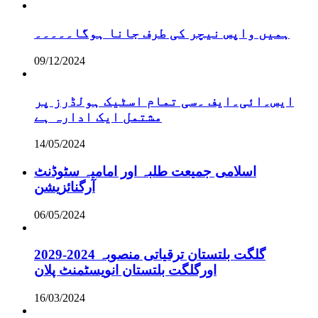
ہمیں واپس نیچر کی طرف جانا ہوگا۔۔۔۔۔
09/12/2024
ایس۔ائی۔ایف ۔سی تمام اسٹیک ہولڈرز پر
مشتمل ایک ادارہ ہے
14/05/2024
اسلامی جمیعت طلبہ اور امامیہ سٹوڈنٹ
آرگنائزیشن
06/05/2024
گلگت بلتستان ترقیاتی منصوبہ 2024-2029
اورگلگت بلتستان انویسٹمنٹ پلان
16/03/2024