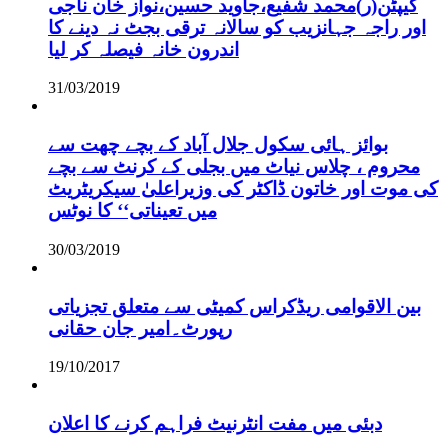
کیپٹن(ر)محمد شفیع،جاوید حسین،نواز خان ناجی
اور راجہ جہانزیب کو سالانہ ترقی بجٹ نہ دینے کا
اندرون خانہ فیصلہ کر لیا
31/03/2019
بوائز ہائی سکول جلال آباد کے بچے چھت سے
محروم ، چلاس نیاٹ میں بجلی کے کرنٹ سے بچے
کی موت اور خاتون ڈاکٹر کی وزیراعلیٰ سیکریٹریٹ
میں تعیناتی‘‘ کا نوٹس
30/03/2019
بین الاقوامی ریڈکراس کمیٹی سے متعلق تجزیاتی
رپورٹ۔امیر جان حقانی
19/10/2017
دبئی میں مفت انٹرنیٹ فراہم کرنے کا اعلان