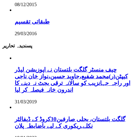
08/12/2015
طبقاتی تقسیم
29/03/2016
پسندیدہ تحاریر
چیف منسٹر گلگت بلتستان نے اپوزیشن لیڈر
کیپٹن(ر)محمد شفیع،جاوید حسین،نواز خان ناجی
اور راجہ جہانزیب کو سالانہ ترقی بجٹ نہ دینے کا
اندرون خانہ فیصلہ کر لیا
31/03/2019
گلگت بلتستان، بجلی صارفین30کروڈ کے ڈیفالٹر
نکلے,ریکوری کے لیے باضابطہ پلان