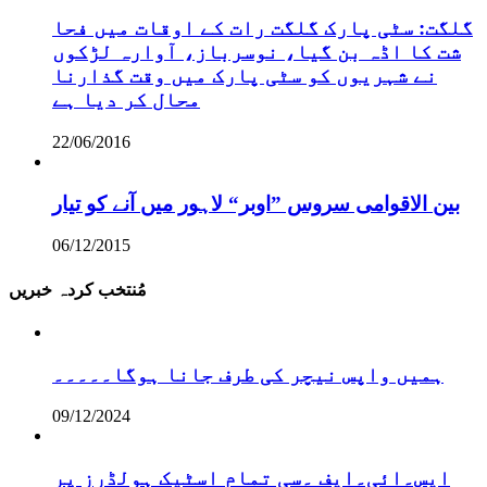
گلگت: سٹی پارک گلگت رات کے اوقات میں فحا
شت کا اڈہ بن گیا، نوسرباز، آوارہ لڑکوں
نے شہریوں کو سٹی پارک میں وقت گذارنا
محال کر دیا ہے
22/06/2016
بین الاقوامی سروس ”اوبر“ لاہور میں آنے کو تیار
06/12/2015
مُنتخب کردہ خبریں
ہمیں واپس نیچر کی طرف جانا ہوگا۔۔۔۔۔
09/12/2024
ایس۔ائی۔ایف ۔سی تمام اسٹیک ہولڈرز پر