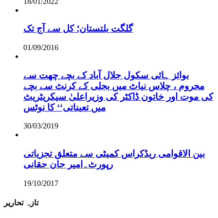
18/01/2022
گلگت بلتستان؛ کل سے آج تک
01/09/2016
بوائز ہائی سکول جلال آباد کے بچے چھت سے
محروم ، چلاس نیاٹ میں بجلی کے کرنٹ سے بچے
کی موت اور خاتون ڈاکٹر کی وزیراعلیٰ سیکریٹریٹ
میں تعیناتی‘‘ کا نوٹس
30/03/2019
بین الاقوامی ریڈکراس کمیٹی سے متعلق تجزیاتی
رپورٹ۔امیر جان حقانی
19/10/2017
تازہ تحاریر