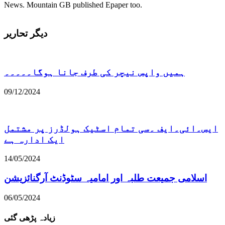
News. Mountain GB published Epaper too.
دیگر تحاریر
ہمیں واپس نیچر کی طرف جانا ہوگا۔۔۔۔۔
09/12/2024
ایس۔ائی۔ایف ۔سی تمام اسٹیک ہولڈرز پر مشتمل
ایک ادارہ ہے
14/05/2024
اسلامی جمیعت طلبہ اور امامیہ سٹوڈنٹ آرگنائزیشن
06/05/2024
زیادہ پڑھی گئی