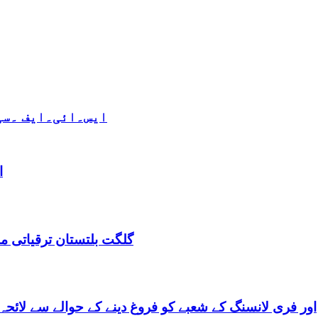
ایس۔ائی۔ایف ۔سی 
ا
گلگت بلتستان ترقیاتی منصوبہ 2024-2029 اورگلگت بلتستان 
گلگت بلتستان میں ٹیلی کام کے ذریعے IT اور فری لانسنگ کے شعبے کو فروغ دینے کے حوالے س