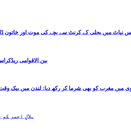
س نیاٹ میں بجلی کے کرنٹ سے بچے کی موت اور خاتون ڈاکٹ
بین الاقوامی ریڈکرا
شرما کر رکھ دیا: لندن میں بیک وقت 7 یورپین مردوں کے ساتھ بے شرم حالت میں گرفتا
ہلالِ احمر کو