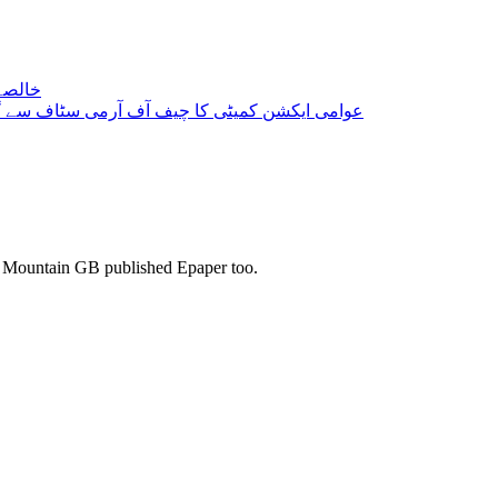
خالصہ 
عوامی ایکشن کمیٹی کا چیف آف آرمی سٹاف سے گ
s. Mountain GB published Epaper too.