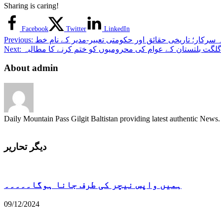
Sharing is caring!
Facebook
Twitter
LinkedIn
سرکار؛ تاریخی حقائق اور حکومتی تعبیر-مدیر کے نام خط
Previous:
لگت بلتستان کے عوام کی محرومیوں کو ختم کرنے کا مطالبہ
Next:
About admin
Daily Mountain Pass Gilgit Baltistan providing latest authentic New
دیگر تحاریر
ہمیں واپس نیچر کی طرف جانا ہوگا۔۔۔۔۔
09/12/2024