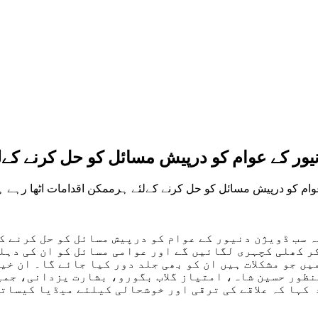
ور کے عوام کو درپیش مسائل کو حل کرنے کےلئ
 عوام کو درپیش مسائل کو حل کرنے کےلئے ہرممکن اقدامات اٹھا رہے 
ر کھلی کچہری لگائیں گے اور عوامی مسائل کو ان کی دہلی
ں جو مشکلات ہیں ان کو بھی جلد دور کیا جائے گا۔ ان خی
نظور حسین شاہ، امتیاز گلاب بگورو، بشارت یزدانی، جمی
کہا کہ علاقے کی ترقی اور خوشحالی کیلئے میڈیا کیساتھ