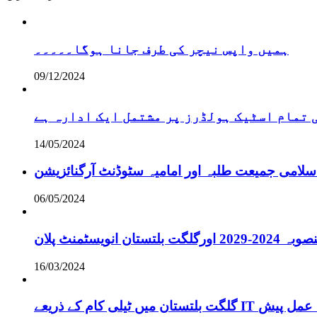
ہمیں واپس نیچر کی طرف جانا ہوگا۔۔۔۔۔
09/12/2024
تمام اسٹیک ہولڈرز پر مشتمل ایک ادارہ ہے
14/05/2024
سلامی جمیعت طلبہ اور امامیہ سٹوڈنٹ آرگنائزیشن
06/05/2024
انویسٹمنٹ پلان
16/03/2024
ے لائحہ عمل پیش