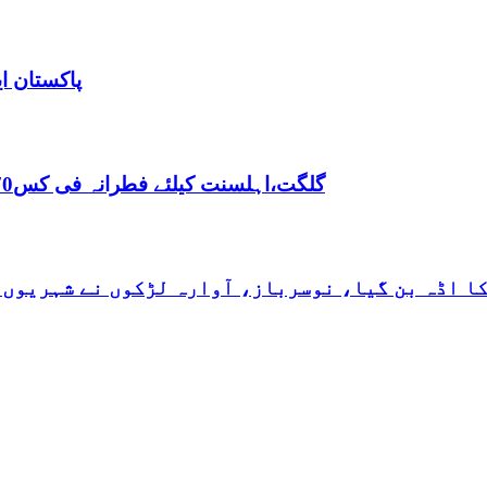
پاکستان ا
,گلگت،اہلسنت کیلئے فطرانہ فی کس70روپے مقررفقہ جعفریہ کیلئے فطرانہ 100روپے مقرر
کا اڈہ بن گیا، نوسرباز، آوارہ لڑکوں نے شہریوں 