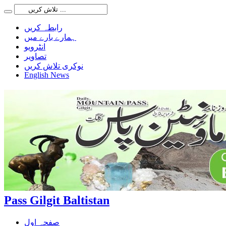
رابطہ کریں
ہمارے بارے میں
انٹرویو
تصاویر
نوکری تلاش کریں
English News
Pass Gilgit Baltistan
صفحہ اول