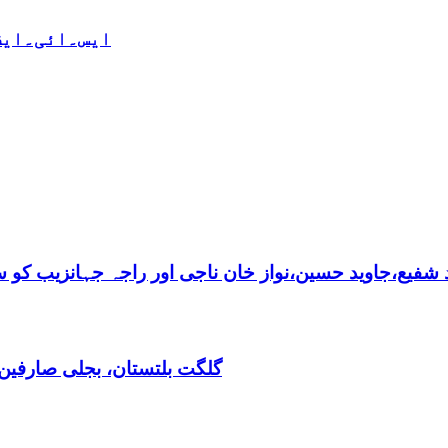
ایس۔ائی۔ایف 
فیع،جاوید حسین،نواز خان ناجی اور راجہ جہانزیب کو سالا
گلگت بلتستان، بجلی صارفین30کروڈ کے ڈیفالٹر نکلے,ریکوری کے لیے باضابطہ پلان