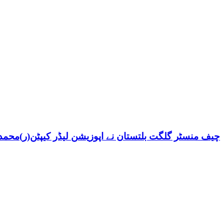
چیف منسٹر گلگت بلتستان نے اپوزیشن لیڈر کیپٹن(ر)محمد ش