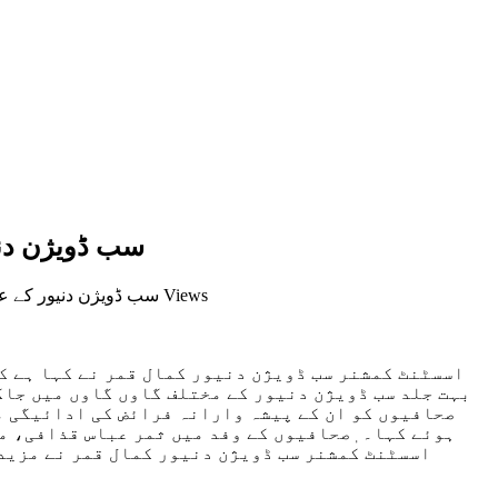
سب ڈویژن دنی
4,178 Views
on سب ڈویژن دنیور کے
بہت جلد سب ڈویژن دنیور کے مختلف گاوں گاوں میں جاک
صحافیوں کو ان کے پیشہ وارانہ فرائض کی ادائیگی می
ہوئے کہا۔ ٖصحافیوں کے وفد میں ثمر عباس قذافی، م
اسسٹنٹ کمشنر سب ڈویژن دنیور کمال قمر نے مزید 