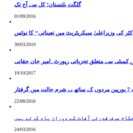
گلگت بلتستان؛ کل سے آج تک
01/09/2016
ر کی وزیراعلیٰ سیکریٹریٹ میں تعیناتی‘‘ کا نوٹس
30/03/2019
س کمیٹی سے متعلق تجزیاتی رپورٹ۔امیر جان حقانی
19/10/2017
ر
22/08/2016
 حکام صرف قدرتی آفات کے دوران یاد کرتے ہیں
24/03/2016