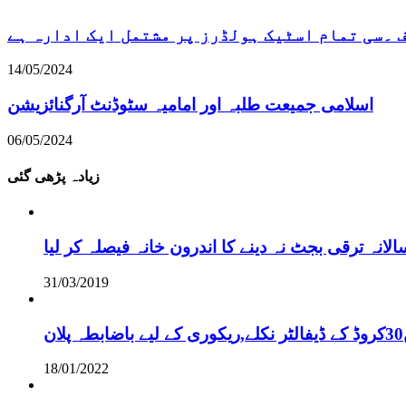
۔سی تمام اسٹیک ہولڈرز پر مشتمل ایک ادارہ ہے
14/05/2024
اسلامی جمیعت طلبہ اور امامیہ سٹوڈنٹ آرگنائزیشن
06/05/2024
زیادہ پڑھی گئی
نہ ترقی بجٹ نہ دینے کا اندرون خانہ فیصلہ کر لیا
31/03/2019
18/01/2022