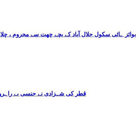
بوائز ہائی سکول جلال آباد کے بچے چھت سے محروم ، چلا
قطر کی شہزادی نے جنسی بے راہروی میں مغرب کو بھی 