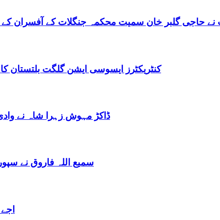
نے حاجی گلبر خان سمیت محکمہ جنگلات کے آفسران کے 
کنٹریکٹرز ایسوسی ایشن گلگت بلتستان کا
ڈاکڑ مہوش زہرا شاہ نے وادی
سمیع اللہ فاروق نے سپو
اجے 