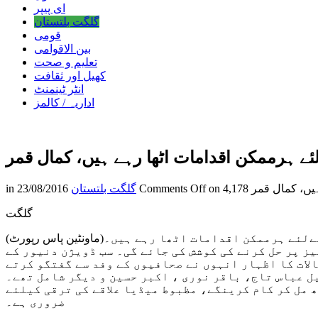
ای پیپر
گلگت بلتستان
قومی
بین الاقوامی
تعلیم و صحت
کھیل اور ثقافت
انٹر ٹینمنٹ
اداریہ / کالمز
ے ہرممکن اقدامات اٹھا رہے ہیں، کمال قمر
ہیں، کمال قمر
Comments Off
گلگت بلتستان
23/08/2016
in
گلگت
(ماونٹین پاس رپورٹ)اسسٹنٹ کمشنر سب ڈویژن دنیور کمال قمر نے کہا ہے کہ سب ڈویژن دنیور کے عوام کو درپیش مسائل کو حل کرنے کےلئے ہرممکن اقدامات اٹھا رہے ہیں۔
ز پر حل کرنے کی کوشش کی جائے گی۔ سب ڈویژن دنیور کے
الات کا اظہار انہوں نے صحافیوں کے وفد سے گفتگو کرتے
ل عباس تاج، باقر نوری ، اکبر حسین و دیگر شامل تھے۔
 مل کر کام کرینگے، مظبوط میڈیا علاقے کی ترقی کیلئے
ضروری ہے۔