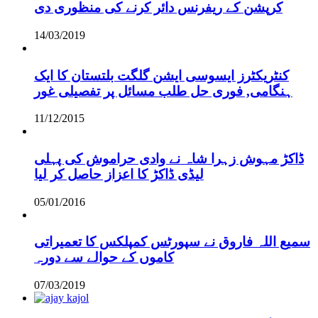
کرپشن کے ریفرنس دائر کرنے کی منظوری دی
14/03/2019
کنٹریکٹرز ایسوسی ایشن گلگت بلتستان کا ایک
ہنگامی, فوری حل طلب مسائل پر تفصیلی غور
11/12/2015
ڈاکڑ مہوش زہرا شاہ نے وادی حراموش کی پہلی
لیڈی ڈاکڑ کا اعزاز حاصل کر لیا
05/01/2016
سمیع اللہ فاروق نے سپورٹس کمپلکس کا تعمیراتی
کاموں کے حوالے سے دورہ
07/03/2019