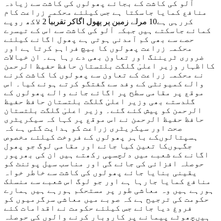
آلو کی کاشت کے بجائے پھولوں کی کاشت سے زیادہ
منافع کمایا جاسکتا ہے جس کیلئے محکمہ زراعت کام
کررہی ہے10 مرلے زمین پر پھول اگاکر تقربیاً 2 لاکھ روپے
کمائے جاسکتے ہیں جبکہ آلو کی کاشت سے اس کے تیسرے
حصے سے بھی کم آمدنی ہوتی ہے پھول اگانے کیلئے
محکمہ زراعت پھولوں کا بیچ فراہم کرتا ہے اور
ضروری ٹریننگ اور تعاون بھی دے رہا ہے۔ ان خیالات
کااظہار وزیر اعلیٰ گلگت بلتستان حافظ حفیظ الرحمن
نے محکمہ زراعت کے تعاون سے پھولوں کا کاشت کرنے
والے کمیونٹی کے وفد سے گفتگو کرتے ہوئے کیا۔ اس
موقع پر مقامی سطح پر اگائے جانے والے پھولوں کے
گلدستے بھی وزیر اعلیٰ گلگت بلتستان حافظ حفیظ
الرحمن کو پیش کئے گئے۔ وزیر اعلیٰ گلگت بلتستان
حافظ حفیظ الرحمن نے اس موقع پر کہا کہ سیکریٹری
صحت اور سیکریٹری زراعت کو ہدایت گئی ہے کہ
ہسپتالوںکے باہر پھولوں کے فروخت کیلئے مخصوص
جگہوںکا تعین کیا جائے اور مقامی لوگ جو پھول
اگانے کے شعبے میں دلچسپی رکھتے ہیں ان کی بھرپور
حوصلہ افزائی کی جائے گی اور مناسب سیل پوئنٹ کو
یقینی بنایا جائے پھولوں کی کاشت سے خاطر خواہ
منافع کمایا جارہا ہے اور جو لوگ اس شعبے سے منسلک
ہورہے ہیں وہ معاشی طور پر مستحکم ہورہے ہیں ہمارے
حکومت کی ترجیح ہے کہ صوبے میں معاشی سرگرمیوں کو
فروغ دیا جائے جس کیلئے حکومت نے اقدامات کئے
ہیںچھوٹے پیمانے پر کاروبار کرنے والوں کی حوصلہ