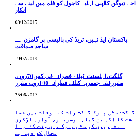
اجے دیوگن کااپنی اہلیہ کاجول کو فلم میں لینے سے
انکار
08/12/2015
پاکستان ایڈ نہیں، ٹریڈ کی پالیسی پر گامزن ہے
ساجد صداقت
19/02/2019
,گلگت،اہلسنت کیلئے فطرانہ فی کس70روپے
مقررفقہ جعفریہ کیلئے فطرانہ 100روپے مقرر
25/06/2017
گلگت: سٹی پارک گلگت رات کے اوقات میں فحا
شت کا اڈہ بن گیا، نوسرباز، آوارہ لڑکوں
نے شہریوں کو سٹی پارک میں وقت گذارنا
محال کر دیا ہے