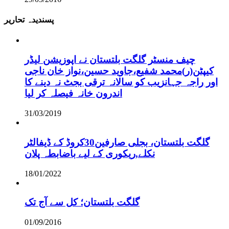
پسندیدہ تحاریر
چیف منسٹر گلگت بلتستان نے اپوزیشن لیڈر
کیپٹن(ر)محمد شفیع،جاوید حسین،نواز خان ناجی
اور راجہ جہانزیب کو سالانہ ترقی بجٹ نہ دینے کا
اندرون خانہ فیصلہ کر لیا
31/03/2019
گلگت بلتستان، بجلی صارفین30کروڈ کے ڈیفالٹر
نکلے,ریکوری کے لیے باضابطہ پلان
18/01/2022
گلگت بلتستان؛ کل سے آج تک
01/09/2016