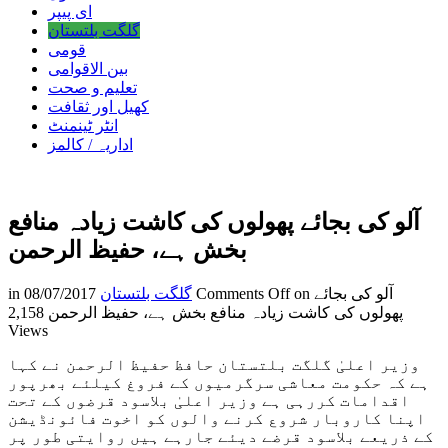
ای پیپر
گلگت بلتستان
قومی
بین الاقوامی
تعلیم و صحت
کھیل اور ثقافت
انٹر ٹینمنٹ
اداریہ / کالمز
آلو کی بجائے پھولوں کی کاشت زیادہ منافع
بخش ہے، حفیظ الرحمن
on آلو کی بجائے
Comments Off
گلگت بلتستان
08/07/2017
in
پھولوں کی کاشت زیادہ منافع بخش ہے، حفیظ الرحمن
2,158
Views
وزیر اعلیٰ گلگت بلتستان حافظ حفیظ الرحمن نے کہا
ہے کہ حکومت معاشی سرگرمیوں کے فروغ کیلئے بھرپور
اقدامات کررہی ہے وزیر اعلیٰ بلاسود قرضوں کے تحت
اپنا کاروبار شروع کرنے والوں کو اخوت فائونڈیشن
کے ذریعے بلاسود قرضے دیئے جارہے ہیں روایتی طور پر