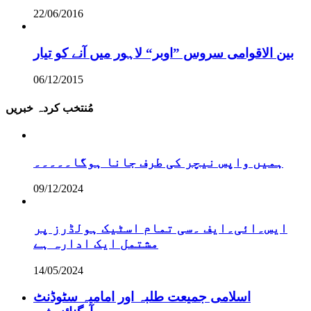
22/06/2016
بین الاقوامی سروس ”اوبر“ لاہور میں آنے کو تیار
06/12/2015
مُنتخب کردہ خبریں
ہمیں واپس نیچر کی طرف جانا ہوگا۔۔۔۔۔
09/12/2024
ایس۔ائی۔ایف ۔سی تمام اسٹیک ہولڈرز پر
مشتمل ایک ادارہ ہے
14/05/2024
اسلامی جمیعت طلبہ اور امامیہ سٹوڈنٹ