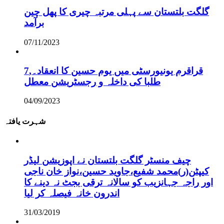
گلگت بلتستان سے پہلی مرتبہ چیری کا پھل چین
برآمد
07/11/2023
قراقرم یونیورسٹی میں یوم حسین کا انعقاد۔,7
طلبا کی داخلہ و رجسٹریشن معطل
04/09/2023
شہرت یافتہ
چیف منسٹر گلگت بلتستان نے اپوزیشن لیڈر
کیپٹن(ر)محمد شفیع،جاوید حسین،نواز خان ناجی
اور راجہ جہانزیب کو سالانہ ترقی بجٹ نہ دینے کا
اندرون خانہ فیصلہ کر لیا
31/03/2019