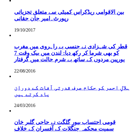
بین الاقوامی ریڈکراس کمیٹی سے متعلق تجزیاتی
رپورٹ۔امیر جان حقانی
19/10/2017
قطر کی شہزادی نے جنسی بے راہروی میں مغرب
کو بھی شرما کر رکھ دیا: لندن میں بیک وقت 7
یورپین مردوں کے ساتھ بے شرم حالت میں گرفتار
22/08/2016
ہلالِ احمر کو حکام صرف قدرتی آفات کے دوران
یاد کرتے ہیں
24/03/2016
قومی احتساب بیور گلگت نے حاجی گلبر خان
سمیت محکمہ جنگلات کے آفسران کے خلاف