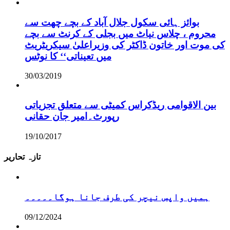
بوائز ہائی سکول جلال آباد کے بچے چھت سے
محروم ، چلاس نیاٹ میں بجلی کے کرنٹ سے بچے
کی موت اور خاتون ڈاکٹر کی وزیراعلیٰ سیکریٹریٹ
میں تعیناتی‘‘ کا نوٹس
30/03/2019
بین الاقوامی ریڈکراس کمیٹی سے متعلق تجزیاتی
رپورٹ۔امیر جان حقانی
19/10/2017
تازہ تحاریر
ہمیں واپس نیچر کی طرف جانا ہوگا۔۔۔۔۔
09/12/2024