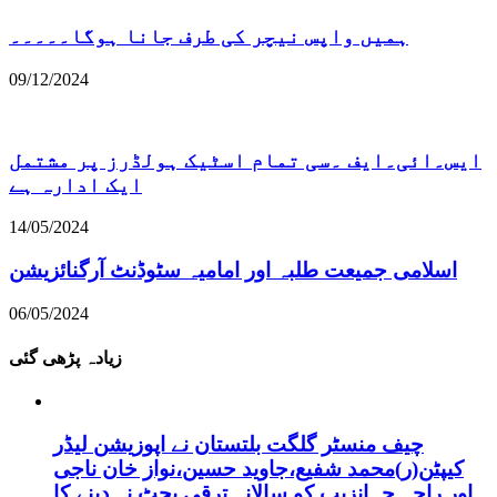
ہمیں واپس نیچر کی طرف جانا ہوگا۔۔۔۔۔
09/12/2024
ایس۔ائی۔ایف ۔سی تمام اسٹیک ہولڈرز پر مشتمل
ایک ادارہ ہے
14/05/2024
اسلامی جمیعت طلبہ اور امامیہ سٹوڈنٹ آرگنائزیشن
06/05/2024
زیادہ پڑھی گئی
چیف منسٹر گلگت بلتستان نے اپوزیشن لیڈر
کیپٹن(ر)محمد شفیع،جاوید حسین،نواز خان ناجی
اور راجہ جہانزیب کو سالانہ ترقی بجٹ نہ دینے کا