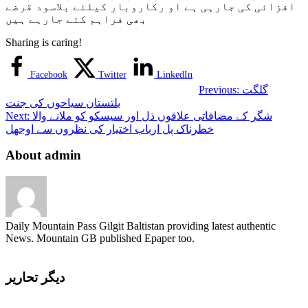
افزائی کی جارہی ہے او رکاروبار کیلئے بلاسود قرضے
بھی فراہم کئے جارہے ہیں
Sharing is caring!
Facebook
Twitter
LinkedIn
گلگت
Previous:
بلتستان سیاحوں کی جنت
شگر کے مضافاتی علاقوں ذل اور سیسکو کو ملانے والا
Next:
خطرناک پل ارباب اختیار کی نظروں سے اوجھل
About admin
Daily Mountain Pass Gilgit Baltistan providing latest authentic
News. Mountain GB published Epaper too.
دیگر تحاریر