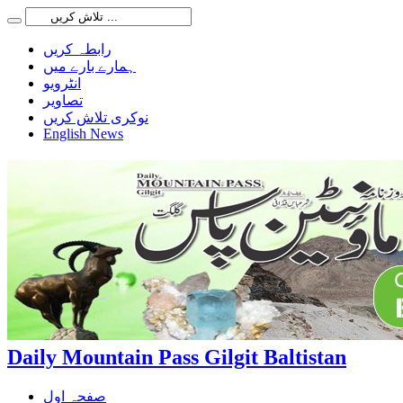
رابطہ کریں
ہمارے بارے میں
انٹرویو
تصاویر
نوکری تلاش کریں
English News
Daily Mountain Pass Gilgit Baltistan
صفحہ اول