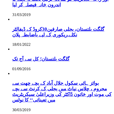
اندرون خانہ فیصلہ کر لیا
31/03/2019
گلگت بلتستان، بجلی صارفین30کروڈ کے ڈیفالٹر
نکلے,ریکوری کے لیے باضابطہ پلان
18/01/2022
گلگت بلتستان؛ کل سے آج تک
01/09/2016
بوائز ہائی سکول جلال آباد کے بچے چھت سے
محروم ، چلاس نیاٹ میں بجلی کے کرنٹ سے بچے
کی موت اور خاتون ڈاکٹر کی وزیراعلیٰ سیکریٹریٹ
میں تعیناتی‘‘ کا نوٹس
30/03/2019