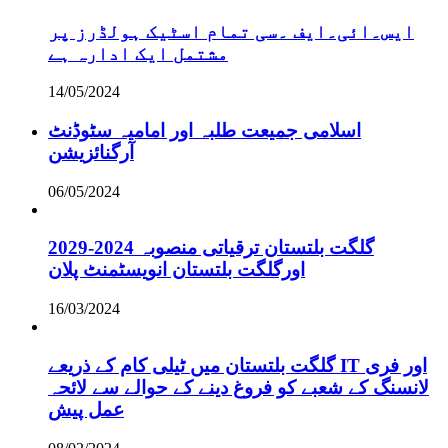
ایس۔ائی۔ایف ۔سی تمام اسٹیک ہولڈرز پر
مشتمل ایک ادارہ ہے
14/05/2024
اسلامی جمیعت طلبہ اور امامیہ سٹوڈنٹ
آرگنائزیشن
06/05/2024
گلگت بلتستان ترقیاتی منصوبہ 2024-2029
اورگلگت بلتستان انویسٹمنٹ پلان
16/03/2024
گلگت بلتستان میں ٹیلی کام کے ذریعے IT اور فری
لانسنگ کے شعبے کو فروغ دینے کے حوالے سے لائحہ
عمل پیش