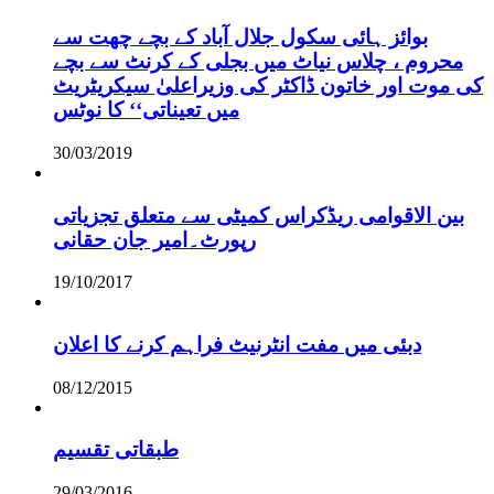
بوائز ہائی سکول جلال آباد کے بچے چھت سے
محروم ، چلاس نیاٹ میں بجلی کے کرنٹ سے بچے
کی موت اور خاتون ڈاکٹر کی وزیراعلیٰ سیکریٹریٹ
میں تعیناتی‘‘ کا نوٹس
30/03/2019
بین الاقوامی ریڈکراس کمیٹی سے متعلق تجزیاتی
رپورٹ۔امیر جان حقانی
19/10/2017
دبئی میں مفت انٹرنیٹ فراہم کرنے کا اعلان
08/12/2015
طبقاتی تقسیم
29/03/2016