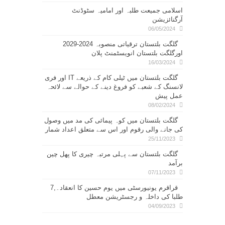
اسلامی جمیعت طلبہ اور امامیہ سٹوڈنٹ
آرگنائزیشن
06/05/2024
گلگت بلتستان ترقیاتی منصوبہ 2024-2029
اورگلگت بلتستان انویسٹمنٹ پلان
16/03/2024
گلگت بلتستان میں ٹیلی کام کے ذریعے IT اور فری
لانسنگ کے شعبے کو فروغ دینے کے حوالے سے لائحہ
عمل پیش
08/02/2024
گلگت بلتستان میں کوہ پیمائی کی مد میں وصول
کی جانے والی رقوم اور اس سے متعلق اعداد شمار
25/11/2023
گلگت بلتستان سے پہلی مرتبہ چیری کا پھل چین
برآمد
07/11/2023
قراقرم یونیورسٹی میں یوم حسین کا انعقاد۔,7
طلبا کی داخلہ و رجسٹریشن معطل
04/09/2023