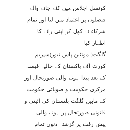
کونسل اجلاس میں کئے جانے والے
فیصلوں پر اعتماد میں لیا اور تمام
شرکاء نے کھل کر اپنی رائے کا
اظہار کیا
گلگت( مونٹین پاس نیوز)سپریم
کورٹ آف پاکستان کے حالیہ فیصلہ
کے بعد پیدا ہونے والی صورتحال اور
مرکزی حکومت و صوبائی حکومت
کے مابین گلگت بلتستان کی آئینی و
قانونی صورتحال پر ہونے والی
پیش رفت پر گزشتہ دنوں تمام