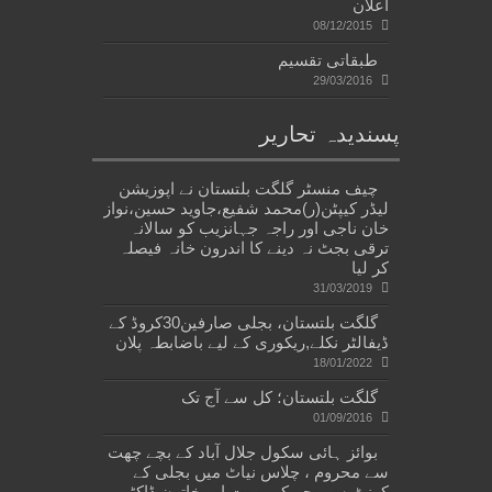
اعلان
08/12/2015
طبقاتی تقسیم
29/03/2016
پسندیدہ تحاریر
چیف منسٹر گلگت بلتستان نے اپوزیشن
لیڈر کیپٹن(ر)محمد شفیع،جاوید حسین،نواز
خان ناجی اور راجہ جہانزیب کو سالانہ
ترقی بجٹ نہ دینے کا اندرون خانہ فیصلہ
کر لیا
31/03/2019
گلگت بلتستان، بجلی صارفین30کروڈ کے
ڈیفالٹر نکلے,ریکوری کے لیے باضابطہ پلان
18/01/2022
گلگت بلتستان؛ کل سے آج تک
01/09/2016
بوائز ہائی سکول جلال آباد کے بچے چھت
سے محروم ، چلاس نیاٹ میں بجلی کے
کرنٹ سے بچے کی موت اور خاتون ڈاکٹر