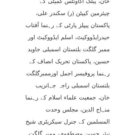
خان، پبلک اکاونٹس کمیٹی کے
چیئرمین کیپٹن (ر) سکندر علی،
پاکستان پیپلز پارٹی کے رہنما آفتاب
حیدرایڈووکیٹ، اسلم ایڈووکیٹ اور
ممبر گلگت بلتستان اسمبلی جاوید
حسین، پاکستان تحریک انصاف کے
رہنما پروفیسر اجمل اورممبرگلگت
بلتستان اسمبلی راجہ جہانزیب
خان، جمعیت علماء اسلام کے رہنما
منہاج الدین، مجلس وحدت
المسلمین کے جنرل سیکریٹری شیخ
نیئر حسین مصطفوی، ممبر گلگت