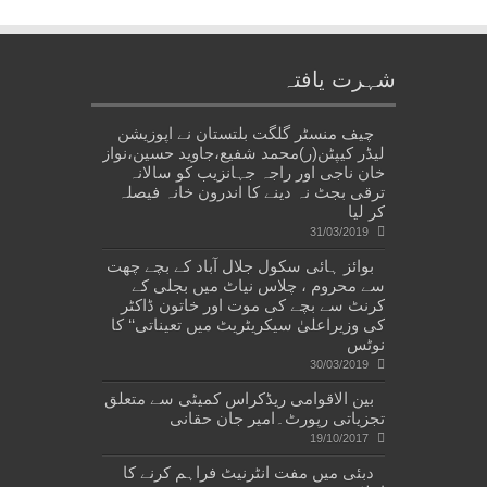
شہرت یافتہ
چیف منسٹر گلگت بلتستان نے اپوزیشن
لیڈر کیپٹن(ر)محمد شفیع،جاوید حسین،نواز
خان ناجی اور راجہ جہانزیب کو سالانہ
ترقی بجٹ نہ دینے کا اندرون خانہ فیصلہ
کر لیا
31/03/2019
بوائز ہائی سکول جلال آباد کے بچے چھت
سے محروم ، چلاس نیاٹ میں بجلی کے
کرنٹ سے بچے کی موت اور خاتون ڈاکٹر
کی وزیراعلیٰ سیکریٹریٹ میں تعیناتی‘‘ کا
نوٹس
30/03/2019
بین الاقوامی ریڈکراس کمیٹی سے متعلق
تجزیاتی رپورٹ۔امیر جان حقانی
19/10/2017
دبئی میں مفت انٹرنیٹ فراہم کرنے کا