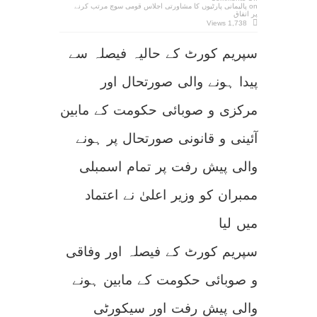
on پالیمانی پارٹیوں کا مشاورتی اجلاس قومی سوچ مرتب کرنے
پر اتفاق
1,738 Views
سپریم کورٹ کے حالیہ فیصلہ سے
پیدا ہونے والی صورتحال اور
مرکزی و صوبائی حکومت کے مابین
آئینی و قانونی صورتحال پر ہونے
والی پیش رفت پر تمام اسمبلی
ممبران کو وزیر اعلیٰ نے اعتماد
میں لیا
سپریم کورٹ کے فیصلہ اور وفاقی
و صوبائی حکومت کے مابین ہونے
والی پیش رفت اور سیکورٹی