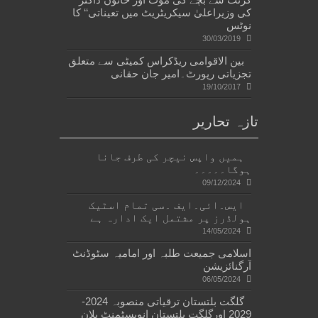
کی وزیراعلیٰ سیکریٹریٹ میں تعیناتی‘‘ کا
نوٹس
30/03/2019
بین الاقوامی ریڈکراس کمیٹی سے متعلق
تجزیاتی رپورٹ۔امیر جان حقانی
19/10/2017
تازہ تحاریر
ہمیں واپس نیچر کی طرف جانا
ہوگا۔۔۔۔۔
09/12/2024
ایس۔ائی۔ایف ۔سی تمام اسٹیک
ہولڈرز پر مشتمل ایک ادارہ ہے
14/05/2024
اسلامی جمیعت طلبہ اور امامیہ سٹوڈنٹ
آرگنائزیشن
06/05/2024
گلگت بلتستان ترقیاتی منصوبہ 2024-
2029 اورگلگت بلتستان انویسٹمنٹ پلان