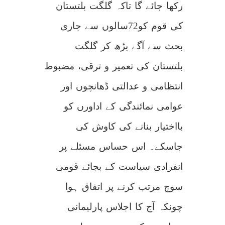
رکھا جائے گا تاکہ گلگت بلتستان
کی قوم کو72سالوں سے جاری
بحث سے آگے بڑھ کر گلگت
بلتستان کی تعمیر و ترقی، مضبوط
انتظامی و عدالتی ڈھانچوں اور
عوامی نمائندگی کے اداورں کو
بااختیار بنانے کی کاوش کی
جاسکے۔ اس حساس مسئلے پر
انفرادی سیاست کے بجائے قومی
سوچ مرتب کرنے پر اتفاق ہوا
چونکہ آج کا اجلاس پارلیمانی