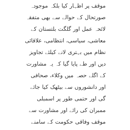
موقف پر اظہار کیا بلکہ موجودہ
صورتحال کے حوالے سے بھی متفقہ
لائحہ عمل اور گلگت بلتستان کے
معاشی، سیاسی، انتظامی، علاقائی
نظام میں بہتری لانے کیلئے تجاویز
دیں اور طے پایا گیا کہ یہ مشاورت
کے اگلے حصہ میں وکلاء، صحافی
اور دانشوروں سے بیٹھک کیا جائے
گی اور حتمی طور پر اسمبلی
ممبران کی رائے اور مشاورت سے
موقف وفاقی حکومت کے سامنے