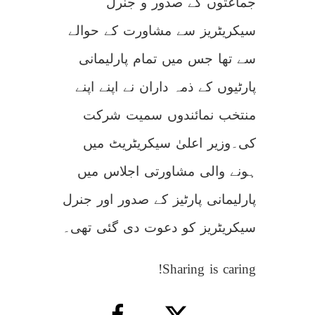
جماعتوں کے صدور و جنرل
سیکریٹریز سے مشاورت کے حوالے
سے تھا جس میں تمام پارلیمانی
پارٹیوں کے ذمہ داران نے اپنے اپنے
منتخب نمائندوں سمیت شرکت
کی۔وزیر اعلیٰ سیکریٹریٹ میں
ہونے والی مشاورتی اجلاس میں
پارلیمانی پارٹیز کے صدور اور جنرل
سیکریٹریز کو دعوت دی گئی تھی۔
Sharing is caring!