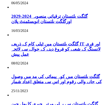
06/05/2024
گلگت بلتستان ترقیاتی منصوبہ 2024-2029
اورگلگت بلتستان انویسٹمنٹ پلان
16/03/2024
گلگت بلتستان میں ٹیلی کام کے ذریعے IT اور فری
لانسنگ کے شعبے کو فروغ دینے کے حوالے سے لائحہ
عمل پیش
08/02/2024
گلگت بلتستان میں کوہ پیمائی کی مد میں وصول
کی جانے والی رقوم اور اس سے متعلق اعداد شمار
25/11/2023
گلگت بلتستان سے پہلی مرتبہ چیری کا پھل چین