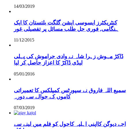
14/03/2019
کنٹریکٹرز ایسوسی ایشن گلگت بلتستان کا ایک
ہنگامی, فوری حل طلب مسائل پر تفصیلی غور
11/12/2015
ڈاکڑ مہوش زہرا شاہ نے وادی حراموش کی پہلی
لیڈی ڈاکڑ کا اعزاز حاصل کر لیا
05/01/2016
سمیع اللہ فاروق نے سپورٹس کمپلکس کا تعمیراتی
کاموں کے حوالے سے دورہ
07/03/2019
اجے دیوگن کااپنی اہلیہ کاجول کو فلم میں لینے سے