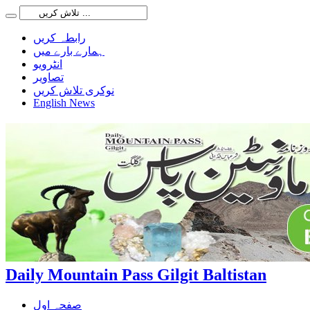
رابطہ کریں
ہمارے بارے میں
انٹرویو
تصاویر
نوکری تلاش کریں
English News
Daily Mountain Pass Gilgit Baltistan
صفحہ اول