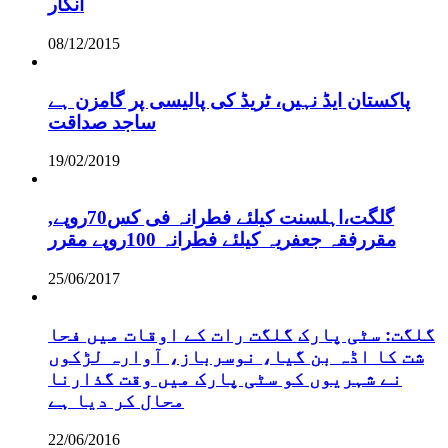
انکار
08/12/2015
پاکستان ایڈ نہیں، ٹریڈ کی پالیسی پر گامزن ہے
ساجد صداقت
19/02/2019
,گلگت،اہلسنت کیلئے فطرانہ فی کس70روپے
مقررفقہ جعفریہ کیلئے فطرانہ 100روپے مقرر
25/06/2017
گلگت: سٹی پارک گلگت رات کے اوقات میں فحا
شت کا اڈہ بن گیا، نوسرباز، آوارہ لڑکوں
نے شہریوں کو سٹی پارک میں وقت گذارنا
محال کر دیا ہے
22/06/2016