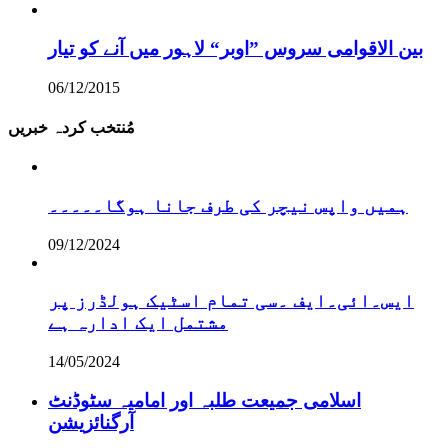
بین الاقوامی سروس ”اوبر“ لاہور میں آنے کو تیار
06/12/2015
مُنتخب کردہ خبریں
ہمیں واپس نیچر کی طرف جانا ہوگا۔۔۔۔۔
09/12/2024
ایس۔ائی۔ایف ۔سی تمام اسٹیک ہولڈرز پر
مشتمل ایک ادارہ ہے
14/05/2024
اسلامی جمیعت طلبہ اور امامیہ سٹوڈنٹ
آرگنائزیشن