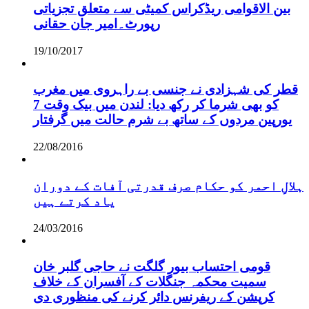
بین الاقوامی ریڈکراس کمیٹی سے متعلق تجزیاتی
رپورٹ۔امیر جان حقانی
19/10/2017
قطر کی شہزادی نے جنسی بے راہروی میں مغرب
کو بھی شرما کر رکھ دیا: لندن میں بیک وقت 7
یورپین مردوں کے ساتھ بے شرم حالت میں گرفتار
22/08/2016
ہلالِ احمر کو حکام صرف قدرتی آفات کے دوران
یاد کرتے ہیں
24/03/2016
قومی احتساب بیور گلگت نے حاجی گلبر خان
سمیت محکمہ جنگلات کے آفسران کے خلاف
کرپشن کے ریفرنس دائر کرنے کی منظوری دی