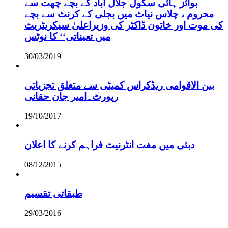
بوائز ہائی سکول جلال آباد کے بچے چھت سے
محروم ، چلاس نیاٹ میں بجلی کے کرنٹ سے بچے
کی موت اور خاتون ڈاکٹر کی وزیراعلیٰ سیکریٹریٹ
میں تعیناتی‘‘ کا نوٹس
30/03/2019
بین الاقوامی ریڈکراس کمیٹی سے متعلق تجزیاتی
رپورٹ۔امیر جان حقانی
19/10/2017
دبئی میں مفت انٹرنیٹ فراہم کرنے کا اعلان
08/12/2015
طبقاتی تقسیم
29/03/2016