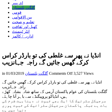
ای پیپر
گلگت بلتستان
قومی
بین الاقوامی
تعلیم و صحت
کھیل اور ثقافت
انٹر ٹینمنٹ
اداریہ / کالمز
انڈیا نے پھر سے غلطی کی تو بارڈر کراس
کرکے گھس جائیں گے راجہ جہانزیب
on
3,527 Views
Comments Off
گلگت بلتستان
01/03/2019
in
انڈیا
انڈیا نے پھر سے غلطی کی تو بارڈر کراس کرکے گھس جائیں گے
نے
راجہ جہانزیب
پھر
گلگت بلتستان کی عوام پاکستان آرمی کے ساتھ شانہ بشانہ کھڑے
سے
ہیں، انڈیاکو پروپیگنڈے سے باہر آنا چاہئے
غلطی
سرجیکل سٹرئیک کا ایک بھی ثبوت نہ دینابہت شرم کی
کی
بات ہے جبکہ پاکستان سرجیکل سٹرائیک کی ثبوت پوری
تو
دنیا میں ہے
بارڈر