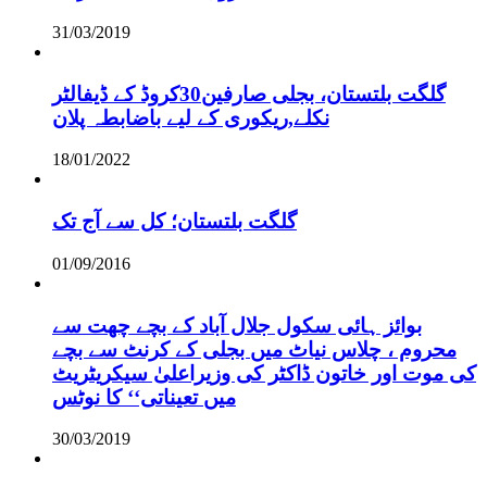
31/03/2019
گلگت بلتستان، بجلی صارفین30کروڈ کے ڈیفالٹر
نکلے,ریکوری کے لیے باضابطہ پلان
18/01/2022
گلگت بلتستان؛ کل سے آج تک
01/09/2016
بوائز ہائی سکول جلال آباد کے بچے چھت سے
محروم ، چلاس نیاٹ میں بجلی کے کرنٹ سے بچے
کی موت اور خاتون ڈاکٹر کی وزیراعلیٰ سیکریٹریٹ
میں تعیناتی‘‘ کا نوٹس
30/03/2019