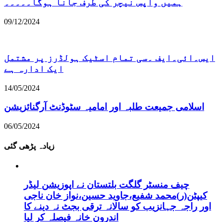
ہمیں واپس نیچر کی طرف جانا ہوگا۔۔۔۔۔
09/12/2024
ایس۔ائی۔ایف ۔سی تمام اسٹیک ہولڈرز پر مشتمل
ایک ادارہ ہے
14/05/2024
اسلامی جمیعت طلبہ اور امامیہ سٹوڈنٹ آرگنائزیشن
06/05/2024
زیادہ پڑھی گئی
چیف منسٹر گلگت بلتستان نے اپوزیشن لیڈر
کیپٹن(ر)محمد شفیع،جاوید حسین،نواز خان ناجی
اور راجہ جہانزیب کو سالانہ ترقی بجٹ نہ دینے کا
اندرون خانہ فیصلہ کر لیا