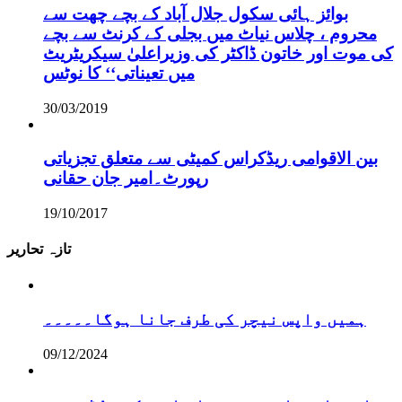
بوائز ہائی سکول جلال آباد کے بچے چھت سے
محروم ، چلاس نیاٹ میں بجلی کے کرنٹ سے بچے
کی موت اور خاتون ڈاکٹر کی وزیراعلیٰ سیکریٹریٹ
میں تعیناتی‘‘ کا نوٹس
30/03/2019
بین الاقوامی ریڈکراس کمیٹی سے متعلق تجزیاتی
رپورٹ۔امیر جان حقانی
19/10/2017
تازہ تحاریر
ہمیں واپس نیچر کی طرف جانا ہوگا۔۔۔۔۔
09/12/2024