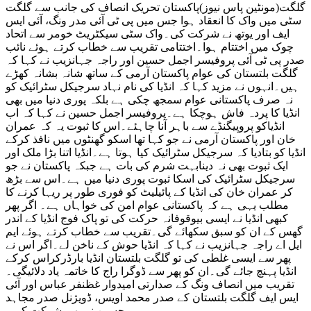
گلگت(مونٹین پاس نیوز)پاکستان تحریک انصاف کی جانب سے گلگت
کراس
سٹی میں واک کا انعقاد ہوا جس میں پی ٹی آئی مدر ونگ، آئی ایس
کرکے
ایف اور یوتھ نے شرکت کی۔واک سٹی سیکٹریٹ خومر سے اتحاد
گھس
چوک میں اختتام ہوا۔اختتامی تقریب سے خطاب کرتے ہوئے نائب
جائیں
صدر پی ٹی آئی پروفیسر اجمل حسین اور راجہ جہانزیب نے کہا کہ
گے
گلگت بلتستان کی عوام پاکستان آرمی کے ساتھ شانہ بشانہ کھڑے
راجہ
ہیں۔انہوں نے مزید کہا کہ انڈیا کی نام نہاد سرجیکل سٹرائیک کو
جہانزیب
نہ صرف پاکستانی عوام سمجھ چکی ہے بلکہ پوری دنیا میں بھی
انڈیا کا پردہ فاش ہوچکا ہے۔پروفیسر اجمل حسین نے کہا کہ اب
انڈیاکو پروپیگنڈے سے باہر آنا چاہئے۔اس کا ثبوت یہ کہ عمران
خان اور پاکستان آرمی نے جو کہا تھا اسکو گھنٹوں میں نافذ کرکے
انڈیا کو بتادیا کہ سرجیکل سٹرائیک کیا ہوتا ہے۔انڈیا اتنا بڑا ملک اور
ایک ثبوت بھی نہ دینابہت شرم کی بات ہے جبکہ پاکستان نے جو
سرجیکل سٹرائیک کی اسکا ثبوت پوری دنیا میں ہے۔اس سے بڑھ
کر عمران خان کی انڈیا کے پائیلیٹ کو فوری طور پر ریہا کرنے کا
مطلب یہی ہے کہ پاکستانی عوام امن کی خواہاں ہے۔ اگر پھر
کبھی انڈیا نے ایسی بیوقوفانہ حرکت کی تو پاک فوج انڈیا کے اندر
گھس کے ان کو سبق سکھائے گی۔تقریب سے خطاب کرتے ہوئے ایم
ایل اے راجہ جہانزیب نے کہا کہ انڈیا حوش کے ناخن لے۔اگر اس نے
پھر سے ایسی غلطی کی تو گلگت بلتستان انڈیا بارڈرکراس کرکے
انڈیا پہنچ جائے گی۔ان کو پھر سے ڈوگرا راج کا خاتمہ یاد دلائیگی۔
تقریب میں انصاف ونگ کے صدارتی امیدوار غظنفر عباس اور آئی
ایس ایف گلگت بلتستان کے صدر محمد اویس، ڈویژنل صدر مجاہد
حسین نے بھی شرکت کی۔