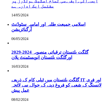
ایس۔ائی۔ایف ۔سی تمام اسٹیک ہولڈرز پر
مشتمل ایک ادارہ ہے
14/05/2024
اسلامی جمیعت طلبہ اور امامیہ سٹوڈنٹ
آرگنائزیشن
06/05/2024
گلگت بلتستان ترقیاتی منصوبہ 2024-2029
اورگلگت بلتستان انویسٹمنٹ پلان
16/03/2024
گلگت بلتستان میں ٹیلی کام کے ذریعے IT اور فری
لانسنگ کے شعبے کو فروغ دینے کے حوالے سے لائحہ
عمل پیش
08/02/2024