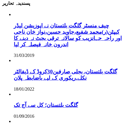
پسندیدہ تحاریر
چیف منسٹر گلگت بلتستان نے اپوزیشن لیڈر
کیپٹن(ر)محمد شفیع،جاوید حسین،نواز خان ناجی
اور راجہ جہانزیب کو سالانہ ترقی بجٹ نہ دینے کا
اندرون خانہ فیصلہ کر لیا
31/03/2019
گلگت بلتستان، بجلی صارفین30کروڈ کے ڈیفالٹر
نکلے,ریکوری کے لیے باضابطہ پلان
18/01/2022
گلگت بلتستان؛ کل سے آج تک
01/09/2016