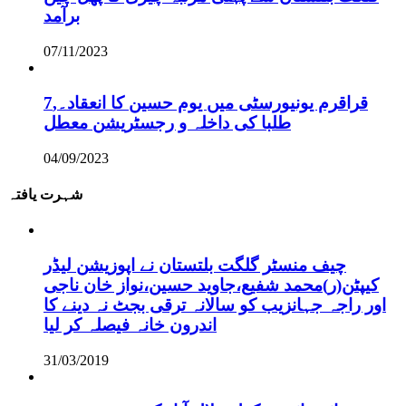
برآمد
07/11/2023
قراقرم یونیورسٹی میں یوم حسین کا انعقاد۔,7
طلبا کی داخلہ و رجسٹریشن معطل
04/09/2023
شہرت یافتہ
چیف منسٹر گلگت بلتستان نے اپوزیشن لیڈر
کیپٹن(ر)محمد شفیع،جاوید حسین،نواز خان ناجی
اور راجہ جہانزیب کو سالانہ ترقی بجٹ نہ دینے کا
اندرون خانہ فیصلہ کر لیا
31/03/2019