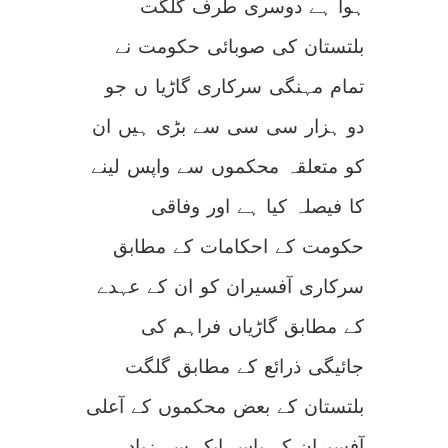
ہوا ہے دوسری طرف گلگت
بلتستان کی صوبائی حکومت نے
تمام مہنگی سرکاری گاڑیا ں جو
دو ہزار سی سی سے بڑی ہیں ان
کو متعلقہ محکموں سے واپس لینے
کا فیصلہ کیا ہے اور وفاقی
حکومت کے احکامات کے مطابق
سرکاری آفسیران کو ان کے عہدے
کے مطابق گاڑیاں فراہم کی
جائیگی ذرائع کے مطابق گلگت
بلتستان کے بعض محکموں کے آعلی
آفسیران کے پاس ایک سے زیادہ