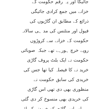
جائیگا اور یہ رقم حکومت کے
خزانے میں جمع کرادی جائیگی
ذرائع کے مطابق ان گاڑیوں کی
فیول اور منٹنس کی مد ہی سالانہ
حکومت کے خزانے سے کروڑوں
روپے خرچ ہورہے تھے جبکہ صوبائی
حکومت نے ایک بلٹ پروف گاڑی
خرید نے کا فیصلہ کیا تھا جس کی
خریدی کی سابق حکومت نے
منظوری بھی دی تھی اس گاڑی
کی خریدی بھی منسوخ کر دی گئی
ہے اور اس گاڑی کو خریدنے کے لئے