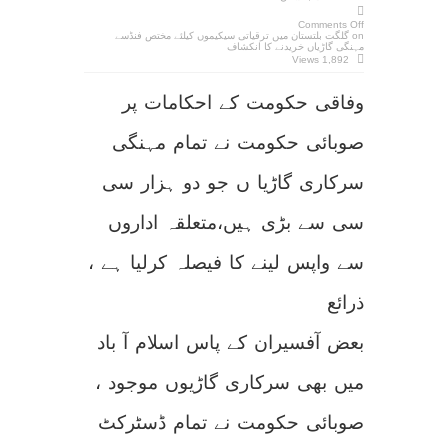
Comments Off
on گلگت بلتستان میں ترقیاتی سیکیموں کیلئے مختص فنڈسے
مہنگی گاڑیاں خریدنے کا انکشاف
1,892 Views
وفاقی حکومت کے احکامات پر
صوبائی حکومت نے تمام مہنگی
سرکاری گاڑیا ں جو دو ہزار سی
سی سے بڑی ہیں،متعلقہ اداروں
سے واپس لینے کا فیصلہ کرلیا ہے ،
ذرائع
بعض آفسیران کے پاس اسلام آ باد
میں بھی سرکاری گاڑیوں موجود ،
صوبائی حکومت نے تمام ڈسٹرکٹ