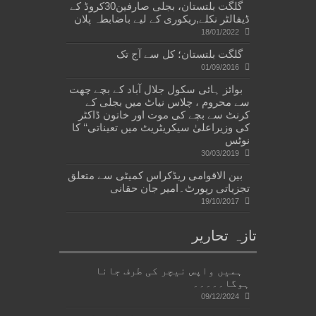
گلگت بلتستان، بجلی صارفین30کروڈ کے
ڈیفالٹر نکلے,ریکوری کے لیے باضابطہ پلان
18/01/2022
گلگت بلتستان؛ کل سے آج تک
01/09/2016
بوائز ہائی سکول جلال آباد کے بچے چھت
سے محروم ، چلاس نیاٹ میں بجلی کے
کرنٹ سے بچے کی موت اور خاتون ڈاکٹر
کی وزیراعلیٰ سیکریٹریٹ میں تعیناتی‘‘ کا
نوٹس
30/03/2019
بین الاقوامی ریڈکراس کمیٹی سے متعلق
تجزیاتی رپورٹ۔امیر جان حقانی
19/10/2017
تازہ تحاریر
ہمیں واپس نیچر کی طرف جانا
ہوگا۔۔۔۔۔
09/12/2024