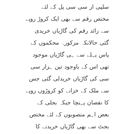
سلپی ار سی سی پل کے لئے
مختص رقم سے بھی ایک کروڑ روپے
سے زائد رقم کی گاڑیاں خریدی
گئی حالانکہ مزکورہ محکموں کے
پاس پہلے سے ہی گاڑیاں موجود
تھی اس کے باوجود تین ہزار سی
سی کی گاڑیاں خریدلی گئی جس
سے ملک کے خزانے کو کروڑوں روپے
کا نقصان پہنچا جبکہ بجلی کے
بعض اہم منصوبوں کے لئے مختص
بجٹ سے بھی گاڑیاں خریدنے کا