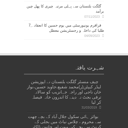
گلگت بلتستان سے پہلی مرتبہ چیری کا پھل چین
برآمد
07/11/2023
قراقرم یونیورسٹی میں یوم حسین کا انعقاد۔,7
طلبا کی داخلہ و رجسٹریشن معطل
04/09/2023
شہرت یافتہ
چیف منسٹر گلگت بلتستان نے اپوزیشن
لیڈر کیپٹن(ر)محمد شفیع،جاوید حسین،نواز
خان ناجی اور راجہ جہانزیب کو سالانہ
ترقی بجٹ نہ دینے کا اندرون خانہ فیصلہ
کر لیا
31/03/2019
بوائز ہائی سکول جلال آباد کے بچے چھت
سے محروم ، چلاس نیاٹ میں بجلی کے
کرنٹ سے بچے کی موت اور خاتون ڈاکٹر