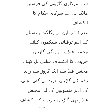
سے سرکاری گاڑیوں کی فرستیں
مانگ لی ہے،سرکای حکام کا
انکشاف
غذر (آ ئی این پی )گلگت بلتستان
کے اہم ترقیاتی سیکموں کیلئے
مختص فنڈسے مہنگی گاڑیاں
خریدنے کا انکشاف سلپی پل کیلئے
مختص فنڈ سے ایک کروڑ سے زائد
رقم کی گاڑیاں خرید لی گئی بجلی
کے اہم منصوبوں کے لئے مختص
فنڈز بھی گاڑیاں خریدنے کا انکشاف