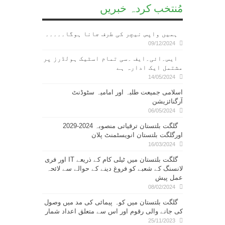
مُنتخب کردہ خبریں
ہمیں واپس نیچر کی طرف جانا ہوگا۔۔۔۔۔
09/12/2024
ایس۔ائی۔ایف ۔سی تمام اسٹیک ہولڈرز پر
مشتمل ایک ادارہ ہے
14/05/2024
اسلامی جمیعت طلبہ اور امامیہ سٹوڈنٹ
آرگنائزیشن
06/05/2024
گلگت بلتستان ترقیاتی منصوبہ 2024-2029
اورگلگت بلتستان انویسٹمنٹ پلان
16/03/2024
گلگت بلتستان میں ٹیلی کام کے ذریعے IT اور فری
لانسنگ کے شعبے کو فروغ دینے کے حوالے سے لائحہ
عمل پیش
08/02/2024
گلگت بلتستان میں کوہ پیمائی کی مد میں وصول
کی جانے والی رقوم اور اس سے متعلق اعداد شمار
25/11/2023