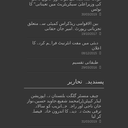
کی وزیراعلیٰ سیکریٹریٹ میں تعیناتی‘‘ کا
نوٹس
30/03/2019
بین الاقوامی ریڈکراس کمیٹی سے متعلق
تجزیاتی رپورٹ۔امیر جان حقانی
19/10/2017
دبئی میں مفت انٹرنیٹ فراہم کرنے کا
اعلان
08/12/2015
طبقاتی تقسیم
29/03/2016
پسندیدہ تحاریر
چیف منسٹر گلگت بلتستان نے اپوزیشن
لیڈر کیپٹن(ر)محمد شفیع،جاوید حسین،نواز
خان ناجی اور راجہ جہانزیب کو سالانہ
ترقی بجٹ نہ دینے کا اندرون خانہ فیصلہ
کر لیا
31/03/2019