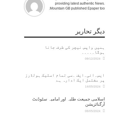
providing latest authentic News.
Mountain GB published Epaper too.
دیگر تحاریر
ہمیں واپس نیچر کی طرف جانا
ہوگا۔۔۔۔۔
09/12/2024
ایس۔ائی۔ایف ۔سی تمام اسٹیک ہولڈرز
پر مشتمل ایک ادارہ ہے
14/05/2024
اسلامی جمیعت طلبہ اور امامیہ سٹوڈنٹ
آرگنائزیشن
06/05/2024