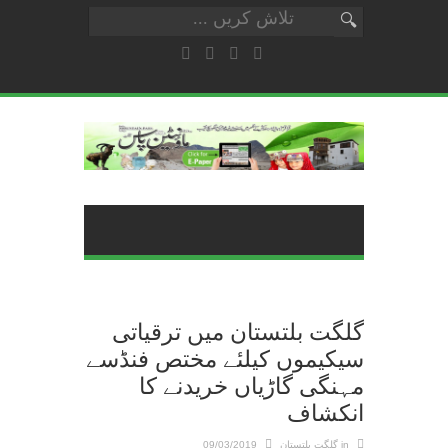
گلگت بلتستان میں ترقیاتی
سیکیموں کیلئے مختص فنڈسے
مہنگی گاڑیاں خریدنے کا
انکشاف
in
گلگت بلتستان
09/03/2019