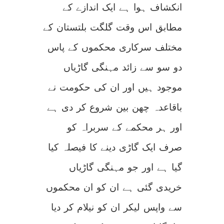
انکشاف ہوا ہے ایک اندازے کے
مطابق اس وقت گلگت بلتستان کے
مختلف سرکاری محکموں کے پاس
دو سو سے زائد مہنگی گاڑیاں
موجود ہیں اور ان کی حکومت نے
باقاعدہ چھن بین شروع کر دی ہے
اور ہر محکمے کے سربراہ کو
صرف ایک گاڑی دینے کا فیصلہ کیا
گیا ہے اور جو مہنگی گاڑیاں
خریدی گئی ہے ان کو ان محکموں
سے واپس لیکر ان کو نیلام کر دیا