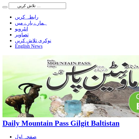
رابطہ کریں
ہمارے بارے میں
انٹرویو
تصاویر
نوکری تلاش کریں
English News
Daily Mountain Pass Gilgit Baltistan
صفحہ اول