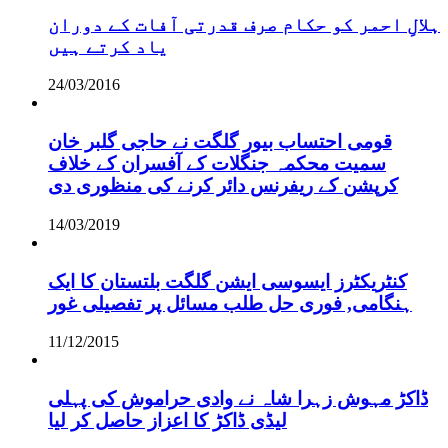
ہلالِ احمر کو حکام صرف قدرتی آفات کے دوران
یاد کرتے ہیں
24/03/2016
قومی احتساب بیور گلگت نے حاجی گلبر خان
سمیت محکمہ جنگلات کے آفسران کے خلاف
کرپشن کے ریفرنس دائر کرنے کی منظوری دی
14/03/2019
کنٹریکٹرز ایسوسی ایشن گلگت بلتستان کا ایک
ہنگامی, فوری حل طلب مسائل پر تفصیلی غور
11/12/2015
ڈاکڑ مہوش زہرا شاہ نے وادی حراموش کی پہلی
لیڈی ڈاکڑ کا اعزاز حاصل کر لیا