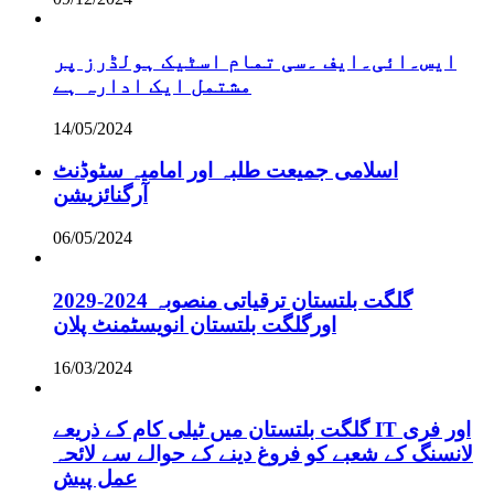
ایس۔ائی۔ایف ۔سی تمام اسٹیک ہولڈرز پر
مشتمل ایک ادارہ ہے
14/05/2024
اسلامی جمیعت طلبہ اور امامیہ سٹوڈنٹ
آرگنائزیشن
06/05/2024
گلگت بلتستان ترقیاتی منصوبہ 2024-2029
اورگلگت بلتستان انویسٹمنٹ پلان
16/03/2024
گلگت بلتستان میں ٹیلی کام کے ذریعے IT اور فری
لانسنگ کے شعبے کو فروغ دینے کے حوالے سے لائحہ
عمل پیش