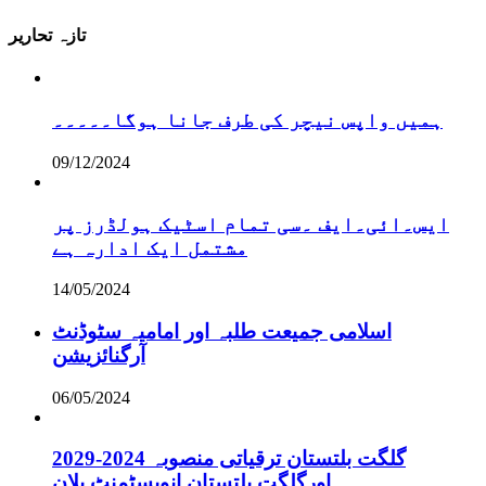
تازہ تحاریر
ہمیں واپس نیچر کی طرف جانا ہوگا۔۔۔۔۔
09/12/2024
ایس۔ائی۔ایف ۔سی تمام اسٹیک ہولڈرز پر
مشتمل ایک ادارہ ہے
14/05/2024
اسلامی جمیعت طلبہ اور امامیہ سٹوڈنٹ
آرگنائزیشن
06/05/2024
گلگت بلتستان ترقیاتی منصوبہ 2024-2029
اورگلگت بلتستان انویسٹمنٹ پلان