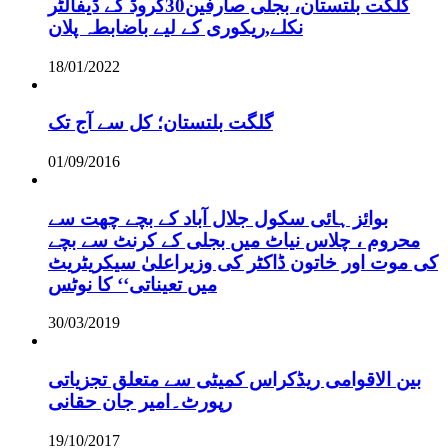
گلگت بلتستان، بجلی صارفین30کروڈ کے ڈیفالٹر
نکلے,ریکوری کے لیے باضابطہ پلان
18/01/2022
گلگت بلتستان؛ کل سے آج تک
01/09/2016
بوائز ہائی سکول جلال آباد کے بچے چھت سے
محروم ، چلاس نیاٹ میں بجلی کے کرنٹ سے بچے
کی موت اور خاتون ڈاکٹر کی وزیراعلیٰ سیکریٹریٹ
میں تعیناتی‘‘ کا نوٹس
30/03/2019
بین الاقوامی ریڈکراس کمیٹی سے متعلق تجزیاتی
رپورٹ۔امیر جان حقانی
19/10/2017