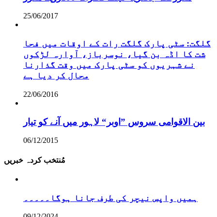
25/06/2017
گلگت: سٹی پارک گلگت رات کے اوقات میں فحا
شت کا اڈہ بن گیا، نوسرباز، آوارہ لڑکوں
نے شہریوں کو سٹی پارک میں وقت گذارنا
محال کر دیا ہے
22/06/2016
بین الاقوامی سروس ”اوبر“ لاہور میں آنے کو تیار
06/12/2015
مُنتخب کردہ خبریں
ہمیں واپس نیچر کی طرف جانا ہوگا۔۔۔۔۔
09/12/2024