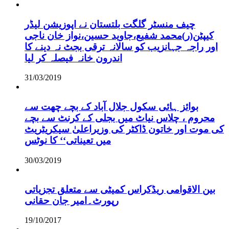
چیف منسٹر گلگت بلتستان نے اپوزیشن لیڈر
کیپٹن(ر)محمد شفیع،جاوید حسین،نواز خان ناجی
اور راجہ جہانزیب کو سالانہ ترقی بجٹ نہ دینے کا
اندرون خانہ فیصلہ کر لیا
31/03/2019
بوائز ہائی سکول جلال آباد کے بچے چھت سے
محروم ، چلاس نیاٹ میں بجلی کے کرنٹ سے بچے
کی موت اور خاتون ڈاکٹر کی وزیراعلیٰ سیکریٹریٹ
میں تعیناتی‘‘ کا نوٹس
30/03/2019
بین الاقوامی ریڈکراس کمیٹی سے متعلق تجزیاتی
رپورٹ۔امیر جان حقانی
19/10/2017