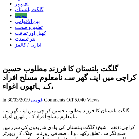
ای پیپر
گلگت بلتستان
قومی
بین الاقوامی
تعلیم و صحت
کھیل اور ثقافت
انٹر ٹینمنٹ
اداریہ / کالمز
گلگت بلتستان کا فرزند مطلوب حسین
کراچی میں اپنے گھر سے نامعلوم مسلح افراد
کے ہاتھوں اغواء،
on
5,040 Views
Comments Off
قومی
30/03/2019
in
گلگت
گلگت بلتستان کا فرزند مطلوب حسین کراچی میں اپنے گھر سے
بلتستان
نامعلوم مسلح افراد کے ہاتھوں اغواء،
کا
فرزند
‏کراچی: (نغمہ شیخ) گلگت بلتستان کی وادی شہیدوں کی سرزمین
مطلوب
ضلع نگر سے تعلق رکھنے والے صحافی روزنامہ جنگ کے رپورٹر
حسین