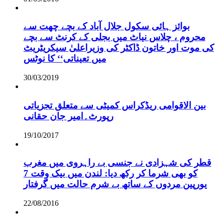
بوائز ہائی سکول جلال آباد کے بچے چھت سے
محروم ، چلاس نیاٹ میں بجلی کے کرنٹ سے بچے
کی موت اور خاتون ڈاکٹر کی وزیراعلیٰ سیکریٹریٹ
میں تعیناتی‘‘ کا نوٹس
30/03/2019
بین الاقوامی ریڈکراس کمیٹی سے متعلق تجزیاتی
رپورٹ۔امیر جان حقانی
19/10/2017
قطر کی شہزادی نے جنسی بے راہروی میں مغرب
کو بھی شرما کر رکھ دیا: لندن میں بیک وقت 7
یورپین مردوں کے ساتھ بے شرم حالت میں گرفتار
22/08/2016