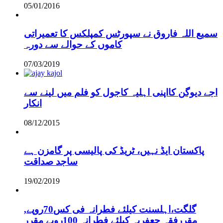
05/01/2016
سمیع اللہ فاروق نے سپورٹس کمپلکس کا تعمیراتی
کاموں کے حوالے سے دورہ
07/03/2019
اجے دیوگن کااپنی اہلیہ کاجول کو فلم میں لینے سے
انکار
08/12/2015
پاکستان ایڈ نہیں، ٹریڈ کی پالیسی پر گامزن ہے
ساجد صداقت
19/02/2019
,گلگت،اہلسنت کیلئے فطرانہ فی کس70روپے
مقررفقہ جعفریہ کیلئے فطرانہ 100روپے مقرر