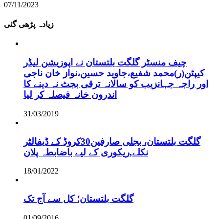
07/11/2023
زیادہ پڑھی گئی
چیف منسٹر گلگت بلتستان نے اپوزیشن لیڈر
کیپٹن(ر)محمد شفیع،جاوید حسین،نواز خان ناجی
اور راجہ جہانزیب کو سالانہ ترقی بجٹ نہ دینے کا
اندرون خانہ فیصلہ کر لیا
31/03/2019
گلگت بلتستان، بجلی صارفین30کروڈ کے ڈیفالٹر
نکلے,ریکوری کے لیے باضابطہ پلان
18/01/2022
گلگت بلتستان؛ کل سے آج تک
01/09/2016