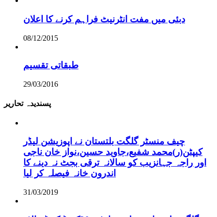
دبئی میں مفت انٹرنیٹ فراہم کرنے کا اعلان
08/12/2015
طبقاتی تقسیم
29/03/2016
پسندیدہ تحاریر
چیف منسٹر گلگت بلتستان نے اپوزیشن لیڈر
کیپٹن(ر)محمد شفیع،جاوید حسین،نواز خان ناجی
اور راجہ جہانزیب کو سالانہ ترقی بجٹ نہ دینے کا
اندرون خانہ فیصلہ کر لیا
31/03/2019