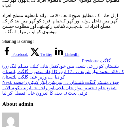
مطلوب حسین موسوی حساس نامعلوم افراد کےہاتھوں گھر سے
کراچی
اغواء.
میں
اپنے
اہل خانہ کے مطابق صبح 4 بجے 20 سے زائد نامعلوم مسلح افراد
گھر
گھر میں داخل ہوئے اور گھر کےتمام افراد کو گھر میں بند کر کے
سے
مسلح افراد نے اپنےچہرے ڈھانپ رکھےتھے اور مطلوب حسین
نامعلوم
موسوی کو اپنےہمراہ لےگئے۔
مسلح
افراد
Sharing is caring!
کے
ہاتھوں
Facebook
Twitter
LinkedIn
اغواء،
گلگت
Previous:
بلتستان کو زرعی شعبے میں خودکفیل بنانے کیلئے مسلم لیگ (ن)
کے قائد محمد نواز شریف نے 17 ارب کا ایفاد منصوبہ گلگت بلتستان
کو دیا ہے وزیراعلیٰ گلگت بلتستان
چیف منسٹر گلگت بلتستان نے اپوزیشن لیڈر کیپٹن(ر)محمد
Next:
شفیع،جاوید حسین،نواز خان ناجی اور راجہ جہانزیب کو سالانہ
ترقی بجٹ نہ دینے کا اندرون خانہ فیصلہ کر لیا
About admin