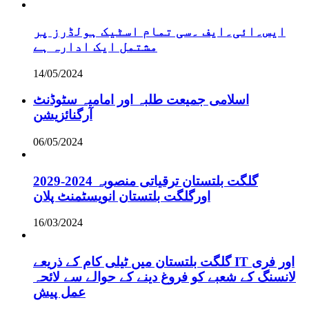
ایس۔ائی۔ایف ۔سی تمام اسٹیک ہولڈرز پر
مشتمل ایک ادارہ ہے
14/05/2024
اسلامی جمیعت طلبہ اور امامیہ سٹوڈنٹ
آرگنائزیشن
06/05/2024
گلگت بلتستان ترقیاتی منصوبہ 2024-2029
اورگلگت بلتستان انویسٹمنٹ پلان
16/03/2024
گلگت بلتستان میں ٹیلی کام کے ذریعے IT اور فری
لانسنگ کے شعبے کو فروغ دینے کے حوالے سے لائحہ
عمل پیش