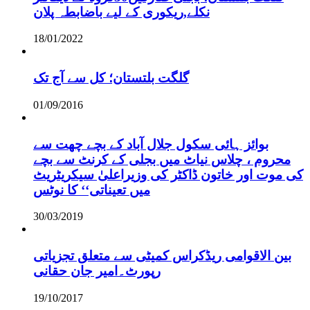
نکلے,ریکوری کے لیے باضابطہ پلان
18/01/2022
گلگت بلتستان؛ کل سے آج تک
01/09/2016
بوائز ہائی سکول جلال آباد کے بچے چھت سے
محروم ، چلاس نیاٹ میں بجلی کے کرنٹ سے بچے
کی موت اور خاتون ڈاکٹر کی وزیراعلیٰ سیکریٹریٹ
میں تعیناتی‘‘ کا نوٹس
30/03/2019
بین الاقوامی ریڈکراس کمیٹی سے متعلق تجزیاتی
رپورٹ۔امیر جان حقانی
19/10/2017