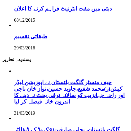
دبئی میں مفت انٹرنیٹ فراہم کرنے کا اعلان
08/12/2015
طبقاتی تقسیم
29/03/2016
پسندیدہ تحاریر
چیف منسٹر گلگت بلتستان نے اپوزیشن لیڈر
کیپٹن(ر)محمد شفیع،جاوید حسین،نواز خان ناجی
اور راجہ جہانزیب کو سالانہ ترقی بجٹ نہ دینے کا
اندرون خانہ فیصلہ کر لیا
31/03/2019
گلگت بلتستان، بجلی صارفین30کروڈ کے ڈیفالٹر