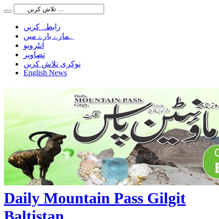
رابطہ کریں
ہمارے بارے میں
انٹرویو
تصاویر
نوکری تلاش کریں
English News
Daily Mountain Pass Gilgit
Baltistan