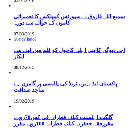
05/01/2016
سمیع اللہ فاروق نے سپورٹس کمپلکس کا تعمیراتی
کاموں کے حوالے سے دورہ
07/03/2019
اجے دیوگن کااپنی اہلیہ کاجول کو فلم میں لینے سے
انکار
08/12/2015
پاکستان ایڈ نہیں، ٹریڈ کی پالیسی پر گامزن ہے
ساجد صداقت
19/02/2019
,گلگت،اہلسنت کیلئے فطرانہ فی کس70روپے
مقررفقہ جعفریہ کیلئے فطرانہ 100روپے مقرر