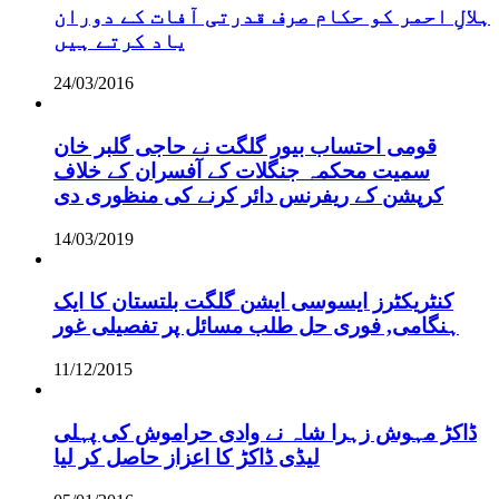
ہلالِ احمر کو حکام صرف قدرتی آفات کے دوران
یاد کرتے ہیں
24/03/2016
قومی احتساب بیور گلگت نے حاجی گلبر خان
سمیت محکمہ جنگلات کے آفسران کے خلاف
کرپشن کے ریفرنس دائر کرنے کی منظوری دی
14/03/2019
کنٹریکٹرز ایسوسی ایشن گلگت بلتستان کا ایک
ہنگامی, فوری حل طلب مسائل پر تفصیلی غور
11/12/2015
ڈاکڑ مہوش زہرا شاہ نے وادی حراموش کی پہلی
لیڈی ڈاکڑ کا اعزاز حاصل کر لیا