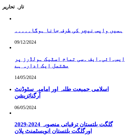
تازہ تحاریر
ہمیں واپس نیچر کی طرف جانا ہوگا۔۔۔۔۔
09/12/2024
ایس۔ائی۔ایف ۔سی تمام اسٹیک ہولڈرز پر
مشتمل ایک ادارہ ہے
14/05/2024
اسلامی جمیعت طلبہ اور امامیہ سٹوڈنٹ
آرگنائزیشن
06/05/2024
گلگت بلتستان ترقیاتی منصوبہ 2024-2029
اورگلگت بلتستان انویسٹمنٹ پلان