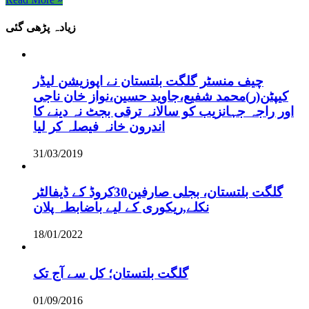
زیادہ پڑھی گئی
چیف منسٹر گلگت بلتستان نے اپوزیشن لیڈر
کیپٹن(ر)محمد شفیع،جاوید حسین،نواز خان ناجی
اور راجہ جہانزیب کو سالانہ ترقی بجٹ نہ دینے کا
اندرون خانہ فیصلہ کر لیا
31/03/2019
گلگت بلتستان، بجلی صارفین30کروڈ کے ڈیفالٹر
نکلے,ریکوری کے لیے باضابطہ پلان
18/01/2022
گلگت بلتستان؛ کل سے آج تک
01/09/2016