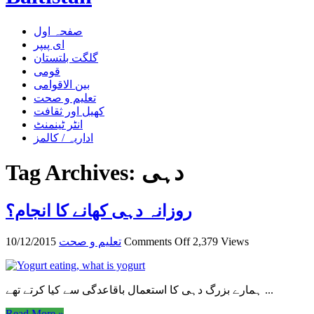
صفحہ اول
ای پیپر
گلگت بلتستان
قومی
بین الاقوامی
تعلیم و صحت
کھیل اور ثقافت
انٹر ٹینمنٹ
اداریہ / کالمز
دہی
Tag Archives:
روزانہ دہی کھانے کا انجام؟
on
2,379 Views
Comments Off
تعلیم و صحت
10/12/2015
روزانہ
دہی
کھانے
ہمارے بزرگ دہی کا استعمال باقاعدگی سے کیا کرتے تھے ...
کا
انجام؟
Read More »