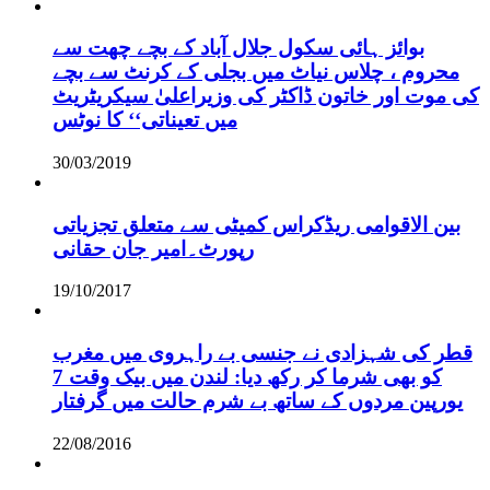
بوائز ہائی سکول جلال آباد کے بچے چھت سے
محروم ، چلاس نیاٹ میں بجلی کے کرنٹ سے بچے
کی موت اور خاتون ڈاکٹر کی وزیراعلیٰ سیکریٹریٹ
میں تعیناتی‘‘ کا نوٹس
30/03/2019
بین الاقوامی ریڈکراس کمیٹی سے متعلق تجزیاتی
رپورٹ۔امیر جان حقانی
19/10/2017
قطر کی شہزادی نے جنسی بے راہروی میں مغرب
کو بھی شرما کر رکھ دیا: لندن میں بیک وقت 7
یورپین مردوں کے ساتھ بے شرم حالت میں گرفتار
22/08/2016