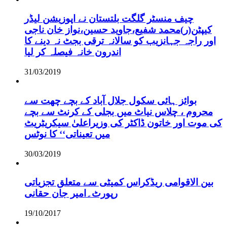
چیف منسٹر گلگت بلتستان نے اپوزیشن لیڈر
کیپٹن(ر)محمد شفیع،جاوید حسین،نواز خان ناجی
اور راجہ جہانزیب کو سالانہ ترقی بجٹ نہ دینے کا
اندرون خانہ فیصلہ کر لیا
31/03/2019
بوائز ہائی سکول جلال آباد کے بچے چھت سے
محروم ، چلاس نیاٹ میں بجلی کے کرنٹ سے بچے
کی موت اور خاتون ڈاکٹر کی وزیراعلیٰ سیکریٹریٹ
میں تعیناتی‘‘ کا نوٹس
30/03/2019
بین الاقوامی ریڈکراس کمیٹی سے متعلق تجزیاتی
رپورٹ۔امیر جان حقانی
19/10/2017