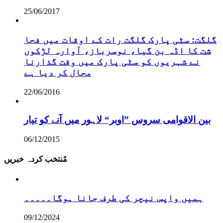
25/06/2017
گلگت: سٹی پارک گلگت رات کے اوقات میں فحا
شت کا اڈہ بن گیا، نوسرباز، آوارہ لڑکوں
نے شہریوں کو سٹی پارک میں وقت گذارنا
محال کر دیا ہے
22/06/2016
بین الاقوامی سروس ”اوبر“ لاہور میں آنے کو تیار
06/12/2015
مُنتخب کردہ خبریں
ہمیں واپس نیچر کی طرف جانا ہوگا۔۔۔۔۔
09/12/2024