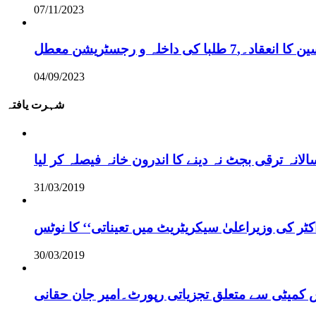
07/11/2023
ی داخلہ و رجسٹریشن معطل
04/09/2023
شہرت یافتہ
نہ ترقی بجٹ نہ دینے کا اندرون خانہ فیصلہ کر لیا
31/03/2019
ر کی وزیراعلیٰ سیکریٹریٹ میں تعیناتی‘‘ کا نوٹس
30/03/2019
س کمیٹی سے متعلق تجزیاتی رپورٹ۔امیر جان حقانی