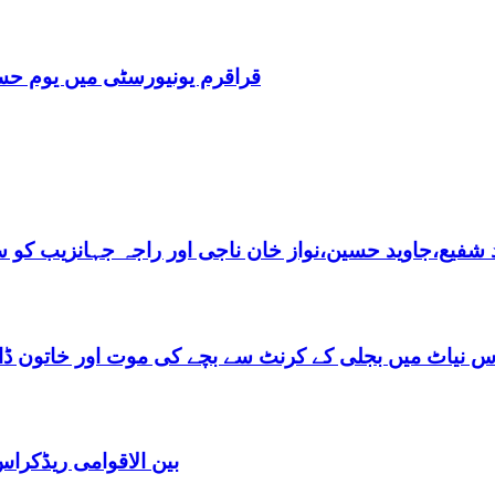
قراقرم یونیورسٹی میں یوم حسین کا انعقاد۔,7 طلبا ک
فیع،جاوید حسین،نواز خان ناجی اور راجہ جہانزیب کو سالا
س نیاٹ میں بجلی کے کرنٹ سے بچے کی موت اور خاتون ڈاکٹ
بین الاقوامی ریڈکرا