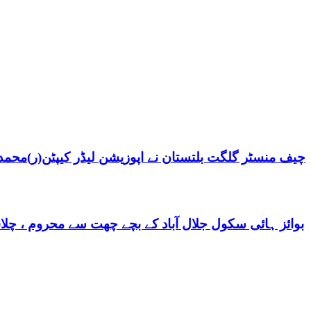
چیف منسٹر گلگت بلتستان نے اپوزیشن لیڈر کیپٹن(ر)محمد ش
بوائز ہائی سکول جلال آباد کے بچے چھت سے محروم ، چلا