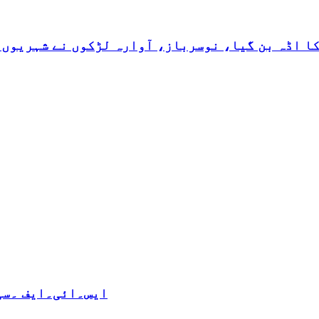
کا اڈہ بن گیا، نوسرباز، آوارہ لڑکوں نے شہریوں 
ایس۔ائی۔ایف ۔سی 