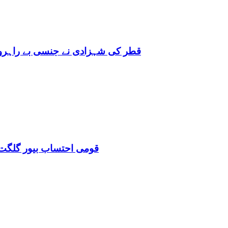
قطر کی شہزادی نے جنسی بے راہروی میں مغرب کو بھی 
قومی احتساب بیور گلگت 