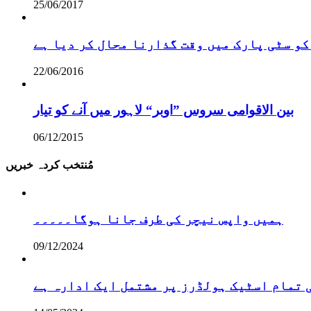
25/06/2017
کو سٹی پارک میں وقت گذارنا محال کر دیا ہے
22/06/2016
بین الاقوامی سروس ”اوبر“ لاہور میں آنے کو تیار
06/12/2015
مُنتخب کردہ خبریں
ہمیں واپس نیچر کی طرف جانا ہوگا۔۔۔۔۔
09/12/2024
تمام اسٹیک ہولڈرز پر مشتمل ایک ادارہ ہے