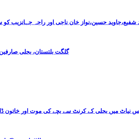
فیع،جاوید حسین،نواز خان ناجی اور راجہ جہانزیب کو سالا
گلگت بلتستان، بجلی صارفین30کروڈ کے ڈیفالٹر نکلے,ریکوری کے لیے باضابطہ پلان
س نیاٹ میں بجلی کے کرنٹ سے بچے کی موت اور خاتون ڈاکٹ