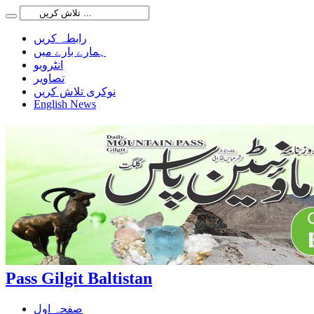
رابطہ کریں
ہمارے بارے میں
انٹرویو
تصاویر
نوکری تلاش کریں
English News
Pass Gilgit Baltistan
صفحہ اول