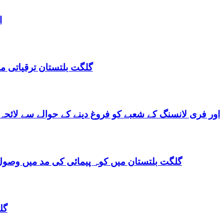
ا
گلگت بلتستان ترقیاتی منصوبہ 2024-2029 اورگلگت بلتستان 
گلگت بلتستان میں ٹیلی کام کے ذریعے IT اور فری لانسنگ کے شعبے کو فروغ دینے کے حوالے س
گلگت بلتستان میں کوہ پیمائی کی مد میں وصول
گل