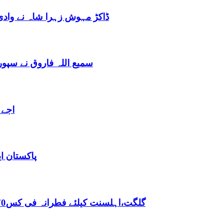
ڈاکڑ مہوش زہرا شاہ نے وادی
سمیع اللہ فاروق نے سپو
اجے 
پاکستان ا
,گلگت،اہلسنت کیلئے فطرانہ فی کس70روپے مقررفقہ جعفریہ کیلئے فطرانہ 100روپے مقرر