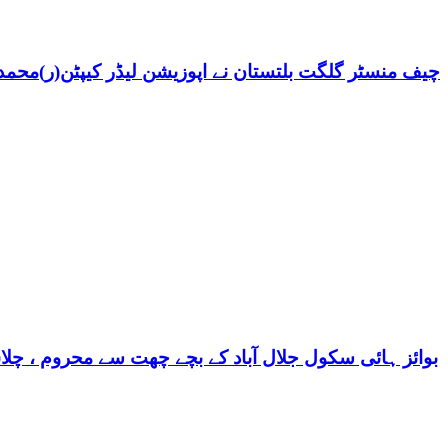
چیف منسٹر گلگت بلتستان نے اپوزیشن لیڈر کیپٹن(ر)محمد ش
بوائز ہائی سکول جلال آباد کے بچے چھت سے محروم ، چلا