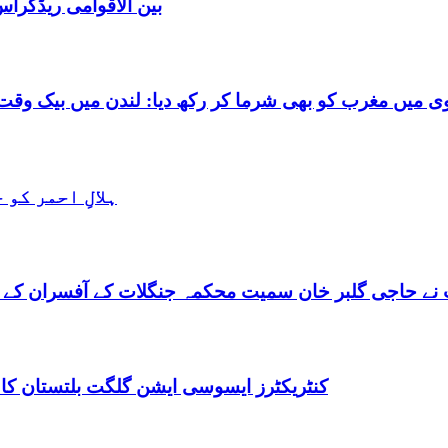
بین الاقوامی ریڈکرا
شرما کر رکھ دیا: لندن میں بیک وقت 7 یورپین مردوں کے ساتھ بے شرم حالت میں گرفتا
ہلالِ احمر کو
نے حاجی گلبر خان سمیت محکمہ جنگلات کے آفسران کے 
کنٹریکٹرز ایسوسی ایشن گلگت بلتستان کا