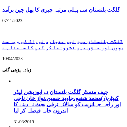
گلگت بلتستان سے پہلی مرتبہ چیری کا پھل چین برآمد
07/11/2023
گلگت بلتستان میں غیر معیاری خوراک کی وجہ سے
بچوں اور ماؤں میں نشوونما کی کمی کا سامنا ہے
10/04/2023
زیادہ پڑھی گئی
چیف منسٹر گلگت بلتستان نے اپوزیشن لیڈر
کیپٹن(ر)محمد شفیع،جاوید حسین،نواز خان ناجی
اور راجہ جہانزیب کو سالانہ ترقی بجٹ نہ دینے کا
اندرون خانہ فیصلہ کر لیا
31/03/2019