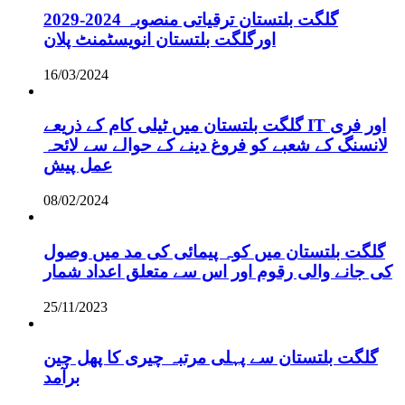
گلگت بلتستان ترقیاتی منصوبہ 2024-2029
اورگلگت بلتستان انویسٹمنٹ پلان
16/03/2024
گلگت بلتستان میں ٹیلی کام کے ذریعے IT اور فری
لانسنگ کے شعبے کو فروغ دینے کے حوالے سے لائحہ
عمل پیش
08/02/2024
گلگت بلتستان میں کوہ پیمائی کی مد میں وصول
کی جانے والی رقوم اور اس سے متعلق اعداد شمار
25/11/2023
گلگت بلتستان سے پہلی مرتبہ چیری کا پھل چین
برآمد