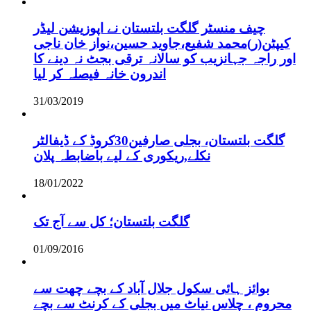
چیف منسٹر گلگت بلتستان نے اپوزیشن لیڈر
کیپٹن(ر)محمد شفیع،جاوید حسین،نواز خان ناجی
اور راجہ جہانزیب کو سالانہ ترقی بجٹ نہ دینے کا
اندرون خانہ فیصلہ کر لیا
31/03/2019
گلگت بلتستان، بجلی صارفین30کروڈ کے ڈیفالٹر
نکلے,ریکوری کے لیے باضابطہ پلان
18/01/2022
گلگت بلتستان؛ کل سے آج تک
01/09/2016
بوائز ہائی سکول جلال آباد کے بچے چھت سے
محروم ، چلاس نیاٹ میں بجلی کے کرنٹ سے بچے