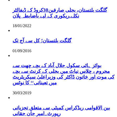
گلگت بلتستان، بجلی صارفین30کروڈ کے ڈیفالٹر
نکلے,ریکوری کے لیے باضابطہ پلان
18/01/2022
گلگت بلتستان؛ کل سے آج تک
01/09/2016
بوائز ہائی سکول جلال آباد کے بچے چھت سے
محروم ، چلاس نیاٹ میں بجلی کے کرنٹ سے بچے
کی موت اور خاتون ڈاکٹر کی وزیراعلیٰ سیکریٹریٹ
میں تعیناتی‘‘ کا نوٹس
30/03/2019
بین الاقوامی ریڈکراس کمیٹی سے متعلق تجزیاتی
رپورٹ۔امیر جان حقانی