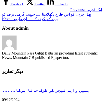
Facebook
Twitter
LinkedIn
ایک قدرتی
Previous:
پھل چربی کو اس طرح پگھلادیتا ہے جیسے گرمی برف کو
وزن کم کرنے کے آسان طریقے
Next:
About admin
Daily Mountain Pass Gilgit Baltistan providing latest authentic
News. Mountain GB published Epaper too.
دیگر تحاریر
ہمیں واپس نیچر کی طرف جانا ہوگا۔۔۔۔۔
09/12/2024