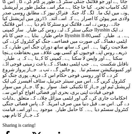
جاتا ہے اور جو فلائنگ جنگی سنٹر کے طور پر کام کرے گا۔ اس کا
ایک کامیاب تجربہ کیا جا چکا ہے مگر اسے مکمل طور پر آپریشنل
ہونے میں ایک ماہ لگے گا، جبکہ فتراک نیوز کے مطابق روسی صدر
ولادی میر پیوٹن کا اصرار ہے کہ اسے آئندہ 15روز میں آپریشنل کیا
جائے۔روس نے اسے فلائنگ نرو سنٹرکا نام دیا ہے۔ اس فلائنگ
جنگی سنٹر کے لیے روس کی طیارہ ساز کمپنی IIyushin نے ایک
خاص طیارہ بنایا ہے جس کا نام IIyushin II-80ہے۔ یہ طیارہ کسی
ایٹمی دھماکے کی صورت میں فضاءسے جنگ کو کنٹرول کرنے کی
صلاحیت رکھتا ہے۔ اس کے ساتھ ساتھ دوران جنگ اس طیارے کے
ذریعے روس اپنے فوجیوں کو کسی بھی علاقے میں بحفاظت پہنچا
سکتا ہے اور واپس لا سکتا ہے۔کمپنی کا کہنا ہے کہ یہ طیارہ
ناقابل شکست ہے۔ جب ایٹمی دھماکے کے باعث زمینی فوجی اڈے
اور کمیونیکیشن سسٹم تباہ ہو جائیں گے ، تب یہ جہاز پرواز شروع
کر دے گا اور روسی فوجی حکام اس کے ذریعے پوری جنگ کو
کنٹرول کریں گے۔اس میں سینئر جنرنیل، سٹاف آفیسرز کی ایک
آپریشنل ٹیم اور جہاز کا تکنیکی عملہ سوار ہو گا۔جہاز میں سوار
فوجی قیادت اپنی بری، بحری اور فضائی افواج کو اس سے
احکامات جاری کرے گی اور ایٹمی میزائل چلانے کے متعلق ہدایات
دے گی۔اس سے قبل دنیا میں صرف امریکہ کے پاس فضائی جنگی
کنٹرول سسٹم دیا ہے۔ کا حامل طیارہ موجود ہے اور اسے قیامت
کے جہاز کا نام بھی
Sharing is caring!