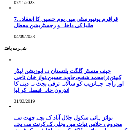
07/11/2023
قراقرم یونیورسٹی میں یوم حسین کا انعقاد۔,7
طلبا کی داخلہ و رجسٹریشن معطل
04/09/2023
شہرت یافتہ
چیف منسٹر گلگت بلتستان نے اپوزیشن لیڈر
کیپٹن(ر)محمد شفیع،جاوید حسین،نواز خان ناجی
اور راجہ جہانزیب کو سالانہ ترقی بجٹ نہ دینے کا
اندرون خانہ فیصلہ کر لیا
31/03/2019
بوائز ہائی سکول جلال آباد کے بچے چھت سے
محروم ، چلاس نیاٹ میں بجلی کے کرنٹ سے بچے