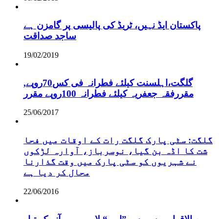
پاکستان ایڈ نہیں، ٹریڈ کی پالیسی پر گامزن ہے
ساجد صداقت
19/02/2019
,گلگت،اہلسنت کیلئے فطرانہ فی کس70روپے
مقررفقہ جعفریہ کیلئے فطرانہ 100روپے مقرر
25/06/2017
گلگت: سٹی پارک گلگت رات کے اوقات میں فحا
شت کا اڈہ بن گیا، نوسرباز، آوارہ لڑکوں
نے شہریوں کو سٹی پارک میں وقت گذارنا
محال کر دیا ہے
22/06/2016