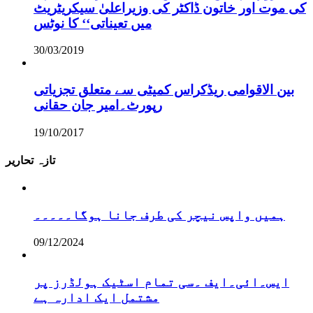
کی موت اور خاتون ڈاکٹر کی وزیراعلیٰ سیکریٹریٹ
میں تعیناتی‘‘ کا نوٹس
30/03/2019
بین الاقوامی ریڈکراس کمیٹی سے متعلق تجزیاتی
رپورٹ۔امیر جان حقانی
19/10/2017
تازہ تحاریر
ہمیں واپس نیچر کی طرف جانا ہوگا۔۔۔۔۔
09/12/2024
ایس۔ائی۔ایف ۔سی تمام اسٹیک ہولڈرز پر
مشتمل ایک ادارہ ہے