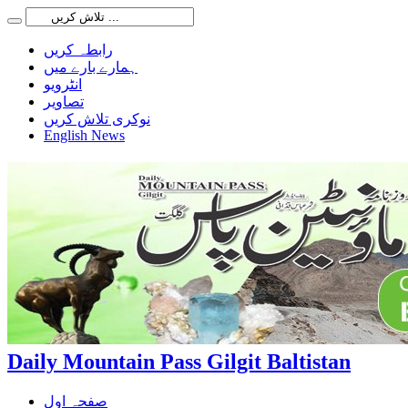
رابطہ کریں
ہمارے بارے میں
انٹرویو
تصاویر
نوکری تلاش کریں
English News
Daily Mountain Pass Gilgit Baltistan
صفحہ اول