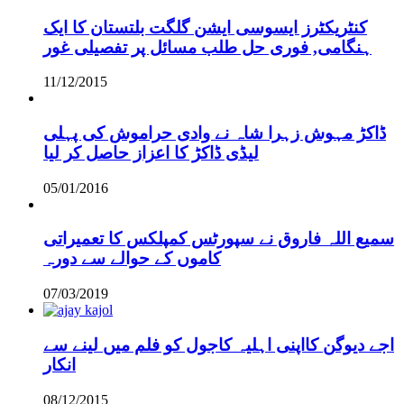
کنٹریکٹرز ایسوسی ایشن گلگت بلتستان کا ایک
ہنگامی, فوری حل طلب مسائل پر تفصیلی غور
11/12/2015
ڈاکڑ مہوش زہرا شاہ نے وادی حراموش کی پہلی
لیڈی ڈاکڑ کا اعزاز حاصل کر لیا
05/01/2016
سمیع اللہ فاروق نے سپورٹس کمپلکس کا تعمیراتی
کاموں کے حوالے سے دورہ
07/03/2019
اجے دیوگن کااپنی اہلیہ کاجول کو فلم میں لینے سے
انکار
08/12/2015