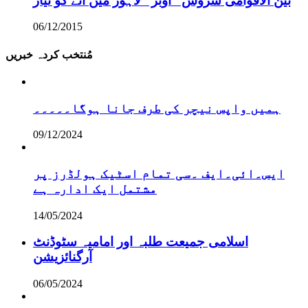
بین الاقوامی سروس ”اوبر“ لاہور میں آنے کو تیار
06/12/2015
مُنتخب کردہ خبریں
ہمیں واپس نیچر کی طرف جانا ہوگا۔۔۔۔۔
09/12/2024
ایس۔ائی۔ایف ۔سی تمام اسٹیک ہولڈرز پر
مشتمل ایک ادارہ ہے
14/05/2024
اسلامی جمیعت طلبہ اور امامیہ سٹوڈنٹ
آرگنائزیشن
06/05/2024