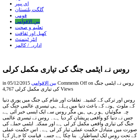
ای پیپر
گلگت بلتستان
قومی
بین الاقوامی
تعلیم و صحت
کھیل اور ثقافت
انٹر ٹینمنٹ
اداریہ / کالمز
روس نے ایٹمی جنگ کی تیاری مکمل کرلی
on روس نے ایٹمی جنگ
Comments Off
بین الاقوامی
05/12/2015
in
4,767 Views
کی تیاری مکمل کرلی
روس اور ترکی کے کشیدہ تعلقات اور شام کی جنگ میں پوری دنیا
کے ملوث ہونے کے باعث دنیا میں پہلے ہی تیسری عالمی جنگ کی
چہ مگوئیاں ہو رہی ہیں مگر روس سے ایک ایسی خبر آئی ہے
جس نے دنیا کو واقعی پریشان کر دیا ہے۔ روس نے تیسری عالمی
جنگ کی تیاری واقعی مکمل کر لی ہے اور ممکنہ ایٹمی حملے کی
صورت میں متبادل حکمت عملی تیار کر لی ہے۔ اس حکمت عملی
کے تحت روس ایک ایساطیارہ بنا چکا ہے جسے قیامت کا جہاز کہا