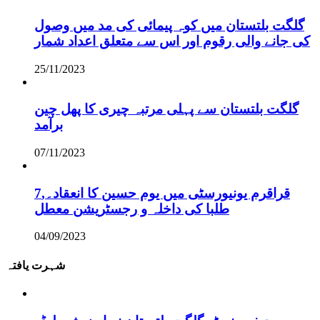
گلگت بلتستان میں کوہ پیمائی کی مد میں وصول
کی جانے والی رقوم اور اس سے متعلق اعداد شمار
25/11/2023
گلگت بلتستان سے پہلی مرتبہ چیری کا پھل چین
برآمد
07/11/2023
قراقرم یونیورسٹی میں یوم حسین کا انعقاد۔,7
طلبا کی داخلہ و رجسٹریشن معطل
04/09/2023
شہرت یافتہ