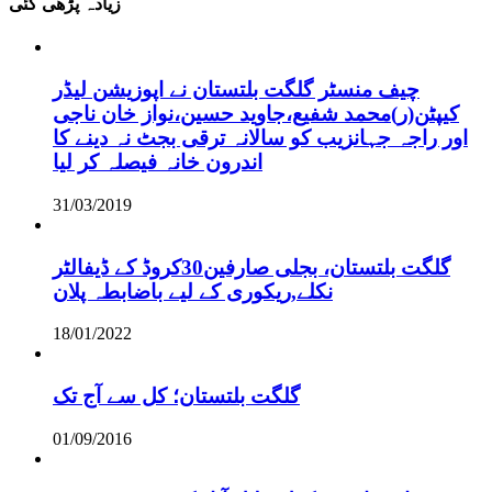
زیادہ پڑھی گئی
چیف منسٹر گلگت بلتستان نے اپوزیشن لیڈر
کیپٹن(ر)محمد شفیع،جاوید حسین،نواز خان ناجی
اور راجہ جہانزیب کو سالانہ ترقی بجٹ نہ دینے کا
اندرون خانہ فیصلہ کر لیا
31/03/2019
گلگت بلتستان، بجلی صارفین30کروڈ کے ڈیفالٹر
نکلے,ریکوری کے لیے باضابطہ پلان
18/01/2022
گلگت بلتستان؛ کل سے آج تک
01/09/2016