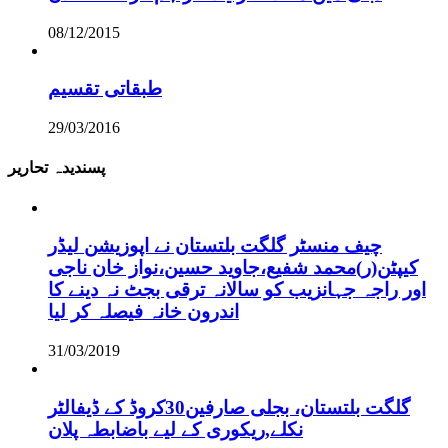
08/12/2015
طبقاتی تقسیم
29/03/2016
پسندیدہ تحاریر
چیف منسٹر گلگت بلتستان نے اپوزیشن لیڈر
کیپٹن(ر)محمد شفیع،جاوید حسین،نواز خان ناجی
اور راجہ جہانزیب کو سالانہ ترقی بجٹ نہ دینے کا
اندرون خانہ فیصلہ کر لیا
31/03/2019
گلگت بلتستان، بجلی صارفین30کروڈ کے ڈیفالٹر
نکلے,ریکوری کے لیے باضابطہ پلان