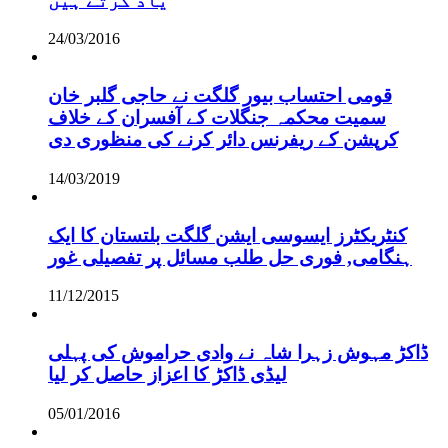
یاد کرتے ہیں
24/03/2016
قومی احتساب بیور گلگت نے حاجی گلبر خان
سمیت محکمہ جنگلات کے آفسران کے خلاف
کرپشن کے ریفرنس دائر کرنے کی منظوری دی
14/03/2019
کنٹریکٹرز ایسوسی ایشن گلگت بلتستان کا ایک
ہنگامی, فوری حل طلب مسائل پر تفصیلی غور
11/12/2015
ڈاکڑ مہوش زہرا شاہ نے وادی حراموش کی پہلی
لیڈی ڈاکڑ کا اعزاز حاصل کر لیا
05/01/2016