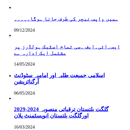
ہمیں واپس نیچر کی طرف جانا ہوگا۔۔۔۔۔
09/12/2024
ایس۔ائی۔ایف ۔سی تمام اسٹیک ہولڈرز پر
مشتمل ایک ادارہ ہے
14/05/2024
اسلامی جمیعت طلبہ اور امامیہ سٹوڈنٹ
آرگنائزیشن
06/05/2024
گلگت بلتستان ترقیاتی منصوبہ 2024-2029
اورگلگت بلتستان انویسٹمنٹ پلان
16/03/2024