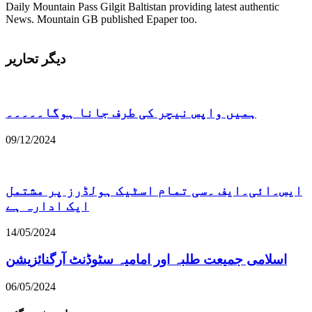
Daily Mountain Pass Gilgit Baltistan providing latest authentic
News. Mountain GB published Epaper too.
دیگر تحاریر
ہمیں واپس نیچر کی طرف جانا ہوگا۔۔۔۔۔
09/12/2024
ایس۔ائی۔ایف ۔سی تمام اسٹیک ہولڈرز پر مشتمل
ایک ادارہ ہے
14/05/2024
اسلامی جمیعت طلبہ اور امامیہ سٹوڈنٹ آرگنائزیشن
06/05/2024