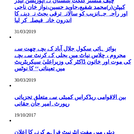
چیف منسٹر گلگت بلتستان نے اپوزیشن لیڈر
کیپٹن(ر)محمد شفیع،جاوید حسین،نواز خان ناجی
اور راجہ جہانزیب کو سالانہ ترقی بجٹ نہ دینے کا
اندرون خانہ فیصلہ کر لیا
31/03/2019
بوائز ہائی سکول جلال آباد کے بچے چھت سے
محروم ، چلاس نیاٹ میں بجلی کے کرنٹ سے بچے
کی موت اور خاتون ڈاکٹر کی وزیراعلیٰ سیکریٹریٹ
میں تعیناتی‘‘ کا نوٹس
30/03/2019
بین الاقوامی ریڈکراس کمیٹی سے متعلق تجزیاتی
رپورٹ۔امیر جان حقانی
19/10/2017
دبئی میں مفت انٹرنیٹ فراہم کرنے کا اعلان