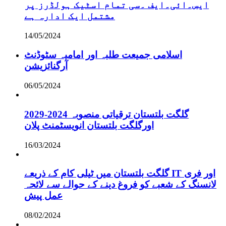
ایس۔ائی۔ایف ۔سی تمام اسٹیک ہولڈرز پر
مشتمل ایک ادارہ ہے
14/05/2024
اسلامی جمیعت طلبہ اور امامیہ سٹوڈنٹ
آرگنائزیشن
06/05/2024
گلگت بلتستان ترقیاتی منصوبہ 2024-2029
اورگلگت بلتستان انویسٹمنٹ پلان
16/03/2024
گلگت بلتستان میں ٹیلی کام کے ذریعے IT اور فری
لانسنگ کے شعبے کو فروغ دینے کے حوالے سے لائحہ
عمل پیش
08/02/2024