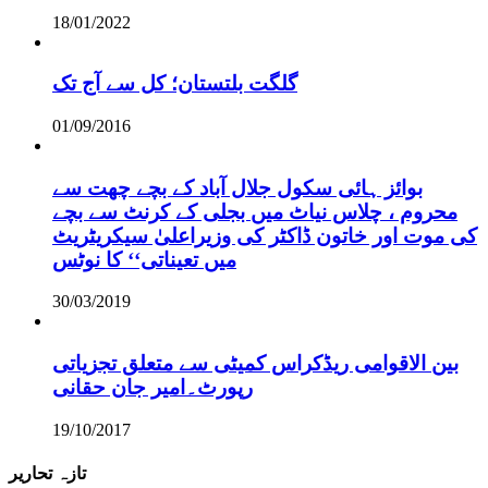
18/01/2022
گلگت بلتستان؛ کل سے آج تک
01/09/2016
بوائز ہائی سکول جلال آباد کے بچے چھت سے
محروم ، چلاس نیاٹ میں بجلی کے کرنٹ سے بچے
کی موت اور خاتون ڈاکٹر کی وزیراعلیٰ سیکریٹریٹ
میں تعیناتی‘‘ کا نوٹس
30/03/2019
بین الاقوامی ریڈکراس کمیٹی سے متعلق تجزیاتی
رپورٹ۔امیر جان حقانی
19/10/2017
تازہ تحاریر