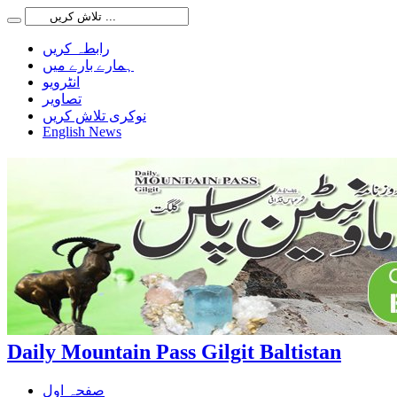
رابطہ کریں
ہمارے بارے میں
انٹرویو
تصاویر
نوکری تلاش کریں
English News
Daily Mountain Pass Gilgit Baltistan
صفحہ اول