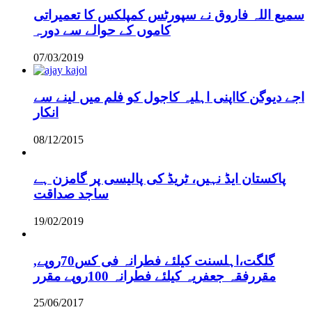
سمیع اللہ فاروق نے سپورٹس کمپلکس کا تعمیراتی
کاموں کے حوالے سے دورہ
07/03/2019
اجے دیوگن کااپنی اہلیہ کاجول کو فلم میں لینے سے
انکار
08/12/2015
پاکستان ایڈ نہیں، ٹریڈ کی پالیسی پر گامزن ہے
ساجد صداقت
19/02/2019
,گلگت،اہلسنت کیلئے فطرانہ فی کس70روپے
مقررفقہ جعفریہ کیلئے فطرانہ 100روپے مقرر
25/06/2017