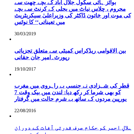
بوائز ہائی سکول جلال آباد کے بچے چھت سے
محروم ، چلاس نیاٹ میں بجلی کے کرنٹ سے بچے
کی موت اور خاتون ڈاکٹر کی وزیراعلیٰ سیکریٹریٹ
میں تعیناتی‘‘ کا نوٹس
30/03/2019
بین الاقوامی ریڈکراس کمیٹی سے متعلق تجزیاتی
رپورٹ۔امیر جان حقانی
19/10/2017
قطر کی شہزادی نے جنسی بے راہروی میں مغرب
کو بھی شرما کر رکھ دیا: لندن میں بیک وقت 7
یورپین مردوں کے ساتھ بے شرم حالت میں گرفتار
22/08/2016
ہلالِ احمر کو حکام صرف قدرتی آفات کے دوران