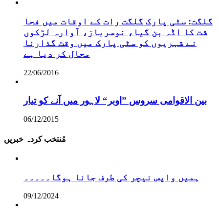
گلگت: سٹی پارک گلگت رات کے اوقات میں فحا
شت کا اڈہ بن گیا، نوسرباز، آوارہ لڑکوں
نے شہریوں کو سٹی پارک میں وقت گذارنا
محال کر دیا ہے
22/06/2016
بین الاقوامی سروس ”اوبر“ لاہور میں آنے کو تیار
06/12/2015
مُنتخب کردہ خبریں
ہمیں واپس نیچر کی طرف جانا ہوگا۔۔۔۔۔
09/12/2024