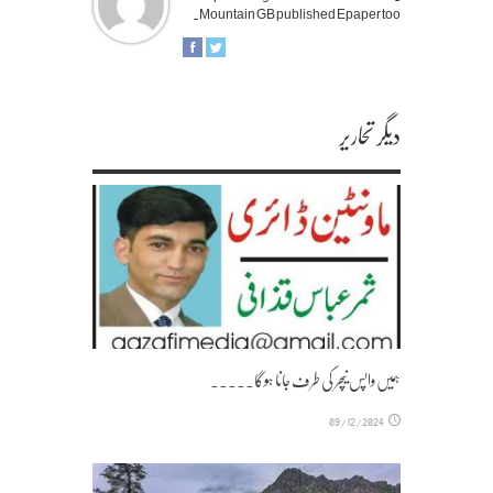
Mountain GB published Epaper too.
دیگر تحاریر
ہمیں واپس نیچر کی طرف جانا ہوگا۔۔۔۔۔
09/12/2024