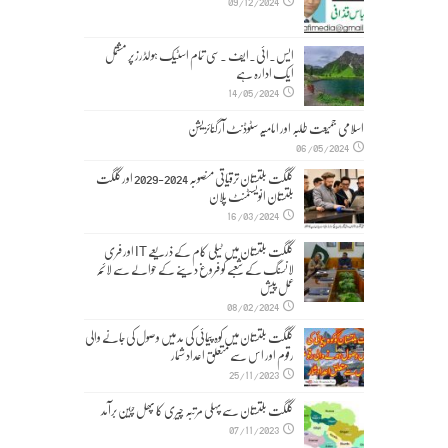
09/12/2024
ایس۔ائی۔ایف ۔سی تمام اسٹیک ہولڈرز پر مشتمل
ایک ادارہ ہے
14/05/2024
اسلامی جمیعت طلبہ اور امامیہ سٹوڈنٹ آرگنائزیشن
06/05/2024
گلگت بلتستان ترقیاتی منصوبہ 2024-2029 اورگلگت
بلتستان انویسٹمنٹ پلان
16/03/2024
گلگت بلتستان میں ٹیلی کام کے ذریعے IT اور فری
لانسنگ کے شعبے کو فروغ دینے کے حوالے سے لائحہ
عمل پیش
08/02/2024
گلگت بلتستان میں کوہ پیمائی کی مد میں وصول کی جانے والی
رقوم اور اس سے متعلق اعداد شمار
25/11/2023
گلگت بلتستان سے پہلی مرتبہ چیری کا پھل چین برآمد
07/11/2023