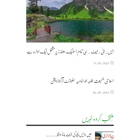
ایس۔ائی۔ایف ۔سی تمام اسٹیک ہولڈرز پر مشتمل ایک ادارہ ہے
14/05/2024
اسلامی جمیعت طلبہ اور امامیہ سٹوڈنٹ آرگنائزیشن
06/05/2024
مُنتخب کردہ خبریں
ہمیں واپس نیچر کی طرف جانا ہوگا۔۔۔۔۔