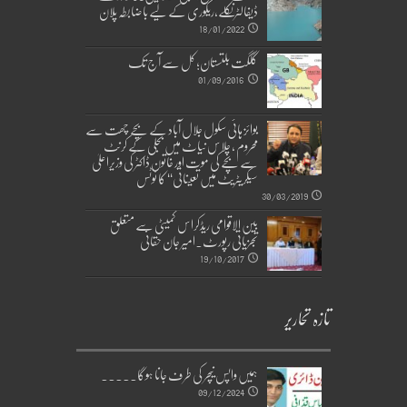
ڈیفالٹر نکلے,ریکوری کے لیے باضابطہ پلان
18/01/2022
گلگت بلتستان؛ کل سے آج تک
01/09/2016
بوائز ہائی سکول جلال آباد کے بچے چھت سے
محروم ، چلاس نیاٹ میں بجلی کے کرنٹ
سے بچے کی موت اور خاتون ڈاکٹر کی وزیراعلیٰ
سیکریٹریٹ میں تعیناتی‘‘ کا نوٹس
30/03/2019
بین الاقوامی ریڈکراس کمیٹی سے متعلق
تجزیاتی رپورٹ۔امیر جان حقانی
19/10/2017
تازہ تحاریر
ہمیں واپس نیچر کی طرف جانا ہوگا۔۔۔۔۔
09/12/2024