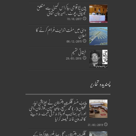
بین الاقوامی ریڈکراس کمیٹی سے متعلق
تجزیاتی رپورٹ۔امیر جان حقانی
19/10/2017
دبئی میں مفت انٹرنیٹ فراہم کرنے کا
اعلان
08/12/2015
طبقاتی تقسیم
29/03/2016
پسندیدہ تحاریر
چیف منسٹر گلگت بلتستان نے اپوزیشن لیڈر
کیپٹن(ر)محمد شفیع،جاوید حسین،نواز خان ناجی
اور راجہ جہانزیب کو سالانہ ترقی بجٹ نہ دینے
کا اندرون خانہ فیصلہ کر لیا
31/03/2019
گلگت بلتستان، بجلی صارفین30کروڈ کے