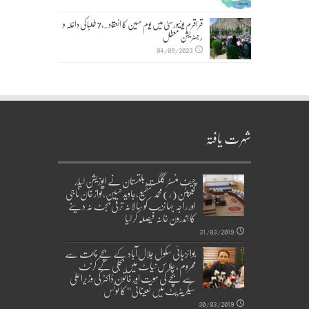
قراقرم یونیورسٹی میں یوم حسین کا انعقاد۔,7 طلبا کی داخلہ و
رجسٹریشن معطل
04/09/2023
شہرت یافتہ
چیف منسٹر گلگت بلتستان نے اپوزیشن لیڈر
کیپٹن(ر)محمد شفیع،جاوید حسین،نواز خان ناجی
اور راجہ جہانزیب کو سالانہ ترقی بجٹ نہ دینے
کا اندرون خانہ فیصلہ کر لیا
31/03/2019
بوائز ہائی سکول جلال آباد کے بچے چھت سے
محروم ، چلاس نیاٹ میں بجلی کے کرنٹ
سے بچے کی موت اور خاتون ڈاکٹر کی وزیراعلیٰ
سیکریٹریٹ میں تعیناتی‘‘ کا نوٹس
30/03/2019