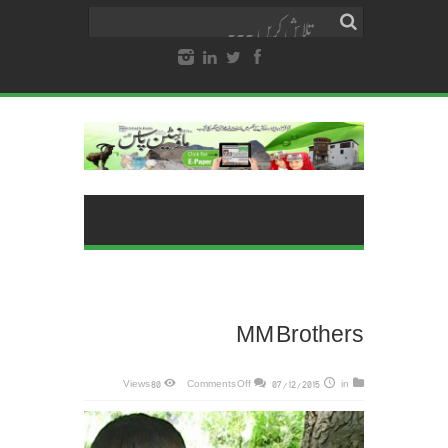
MM Brothers
on
80 Views
Comments Off
07/12/2015
in
MM
Brothers