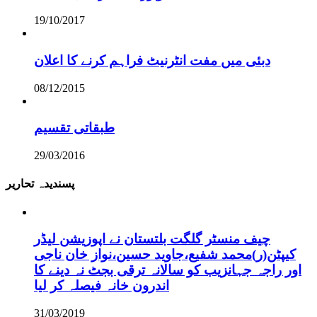
19/10/2017
دبئی میں مفت انٹرنیٹ فراہم کرنے کا اعلان
08/12/2015
طبقاتی تقسیم
29/03/2016
پسندیدہ تحاریر
چیف منسٹر گلگت بلتستان نے اپوزیشن لیڈر
کیپٹن(ر)محمد شفیع،جاوید حسین،نواز خان ناجی
اور راجہ جہانزیب کو سالانہ ترقی بجٹ نہ دینے کا
اندرون خانہ فیصلہ کر لیا
31/03/2019