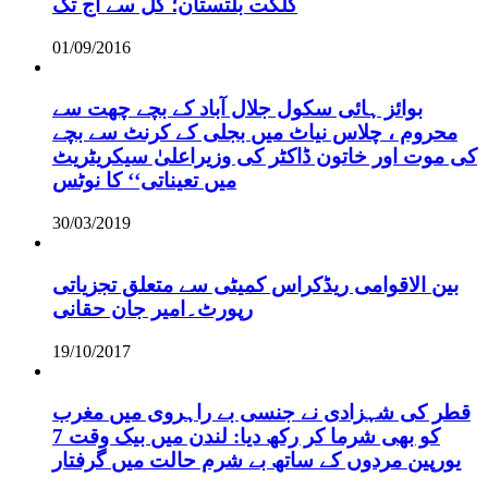
گلگت بلتستان؛ کل سے آج تک
01/09/2016
بوائز ہائی سکول جلال آباد کے بچے چھت سے
محروم ، چلاس نیاٹ میں بجلی کے کرنٹ سے بچے
کی موت اور خاتون ڈاکٹر کی وزیراعلیٰ سیکریٹریٹ
میں تعیناتی‘‘ کا نوٹس
30/03/2019
بین الاقوامی ریڈکراس کمیٹی سے متعلق تجزیاتی
رپورٹ۔امیر جان حقانی
19/10/2017
قطر کی شہزادی نے جنسی بے راہروی میں مغرب
کو بھی شرما کر رکھ دیا: لندن میں بیک وقت 7
یورپین مردوں کے ساتھ بے شرم حالت میں گرفتار