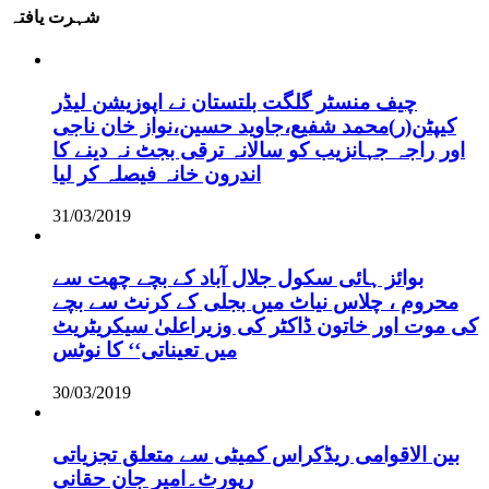
شہرت یافتہ
چیف منسٹر گلگت بلتستان نے اپوزیشن لیڈر
کیپٹن(ر)محمد شفیع،جاوید حسین،نواز خان ناجی
اور راجہ جہانزیب کو سالانہ ترقی بجٹ نہ دینے کا
اندرون خانہ فیصلہ کر لیا
31/03/2019
بوائز ہائی سکول جلال آباد کے بچے چھت سے
محروم ، چلاس نیاٹ میں بجلی کے کرنٹ سے بچے
کی موت اور خاتون ڈاکٹر کی وزیراعلیٰ سیکریٹریٹ
میں تعیناتی‘‘ کا نوٹس
30/03/2019
بین الاقوامی ریڈکراس کمیٹی سے متعلق تجزیاتی
رپورٹ۔امیر جان حقانی