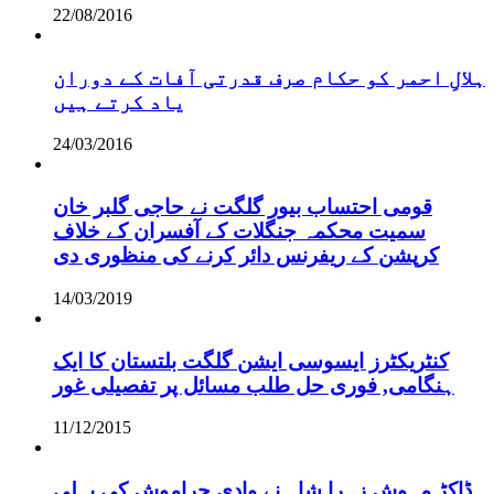
22/08/2016
ہلالِ احمر کو حکام صرف قدرتی آفات کے دوران
یاد کرتے ہیں
24/03/2016
قومی احتساب بیور گلگت نے حاجی گلبر خان
سمیت محکمہ جنگلات کے آفسران کے خلاف
کرپشن کے ریفرنس دائر کرنے کی منظوری دی
14/03/2019
کنٹریکٹرز ایسوسی ایشن گلگت بلتستان کا ایک
ہنگامی, فوری حل طلب مسائل پر تفصیلی غور
11/12/2015
ڈاکڑ مہوش زہرا شاہ نے وادی حراموش کی پہلی