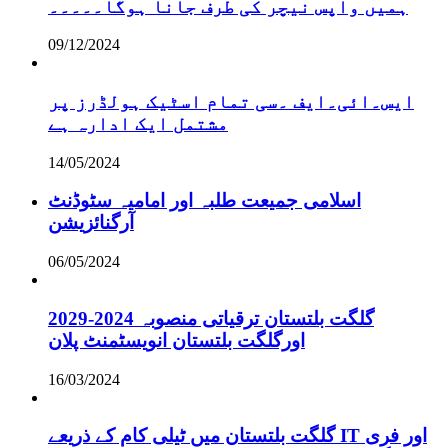
ہمیں واپس نیچر کی طرف جانا ہوگا۔۔۔۔۔
09/12/2024
ایس۔ائی۔ایف ۔سی تمام اسٹیک ہولڈرز پر
مشتمل ایک ادارہ ہے
14/05/2024
اسلامی جمیعت طلبہ اور امامیہ سٹوڈنٹ
آرگنائزیشن
06/05/2024
گلگت بلتستان ترقیاتی منصوبہ 2024-2029
اورگلگت بلتستان انویسٹمنٹ پلان
16/03/2024
گلگت بلتستان میں ٹیلی کام کے ذریعے IT اور فری