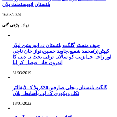
بلتستان انویسٹمنٹ پلان
16/03/2024
زیادہ پڑھی گئی
چیف منسٹر گلگت بلتستان نے اپوزیشن لیڈر
کیپٹن(ر)محمد شفیع،جاوید حسین،نواز خان ناجی
اور راجہ جہانزیب کو سالانہ ترقی بجٹ نہ دینے کا
اندرون خانہ فیصلہ کر لیا
31/03/2019
گلگت بلتستان، بجلی صارفین30کروڈ کے ڈیفالٹر
نکلے,ریکوری کے لیے باضابطہ پلان
18/01/2022