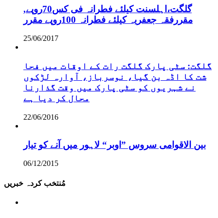
,گلگت،اہلسنت کیلئے فطرانہ فی کس70روپے
مقررفقہ جعفریہ کیلئے فطرانہ 100روپے مقرر
25/06/2017
گلگت: سٹی پارک گلگت رات کے اوقات میں فحا
شت کا اڈہ بن گیا، نوسرباز، آوارہ لڑکوں
نے شہریوں کو سٹی پارک میں وقت گذارنا
محال کر دیا ہے
22/06/2016
بین الاقوامی سروس ”اوبر“ لاہور میں آنے کو تیار
06/12/2015
مُنتخب کردہ خبریں