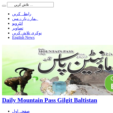
رابطہ کریں
ہمارے بارے میں
انٹرویو
تصاویر
نوکری تلاش کریں
English News
Daily Mountain Pass Gilgit Baltistan
صفحہ اول