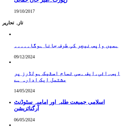
19/10/2017
تازہ تحاریر
ہمیں واپس نیچر کی طرف جانا ہوگا۔۔۔۔۔
09/12/2024
ایس۔ائی۔ایف ۔سی تمام اسٹیک ہولڈرز پر
مشتمل ایک ادارہ ہے
14/05/2024
اسلامی جمیعت طلبہ اور امامیہ سٹوڈنٹ
آرگنائزیشن
06/05/2024