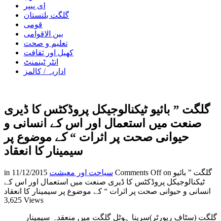
ای پیپر
گلگت بلتستان
قومی
بین الاقوامی
تعلیم و صحت
کھیل اور ثقافت
انٹر ٹینمنٹ
اداریہ / کالمز
گلگت ” بائیو ٹیکنالوجیکل پروڈکٹس کا ڈیری
صنعت میں استعمال اور اس کے انسانی و
حیوانی صحت پر اثرات “ کے موضوع پر
سیمینار کا انعقاد
on گلگت ” بائیو
Comments Off
سیاحت اور معیشت
11/12/2015
in
ٹیکنالوجیکل پروڈکٹس کا ڈیری صنعت میں استعمال اور اس کے
انسانی و حیوانی صحت پر اثرات “ کے موضوع پر سیمینار کا انعقاد
3,625 Views
گلگت (سٹاف رپورٹر)سرینا ہوٹل گلگت میں منعقدہ سیمینار