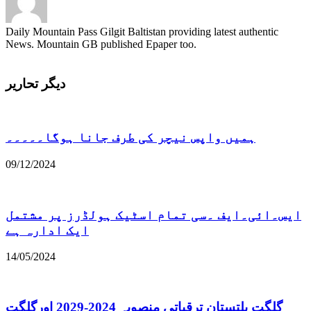
Daily Mountain Pass Gilgit Baltistan providing latest authentic
News. Mountain GB published Epaper too.
دیگر تحاریر
ہمیں واپس نیچر کی طرف جانا ہوگا۔۔۔۔۔
09/12/2024
ایس۔ائی۔ایف ۔سی تمام اسٹیک ہولڈرز پر مشتمل
ایک ادارہ ہے
14/05/2024
گلگت بلتستان ترقیاتی منصوبہ 2024-2029 اورگلگت