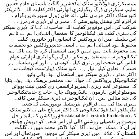
میںسیکرٹری فوڈلائیو سٹاک اینڈفشریز گلگت بلتستان خادم حسین
سلیم، سیکرٹری ڈرگ ریگولیٹری اتھارٹی ڈاکٹرکفایت اللہ ، ڈائریکٹر
لائیو سٹاک ڈاکٹر فرمان علی ، آغا خان رُورل سپورٹ پروگرام ،
قراقرم انٹر نیشنل یونیورسٹی کے ممبران اور ڈیری فارمرز نے
شرکت کی۔اس موقع پر کفایت اللہ صاحب نے کہا کہ ڈیری سیکٹر
کی بہتری کیلیے نئی ٹیکنالوجیز کا استعمال انتہائی اہم ہے تاہم
اس سلسلہ میں ان پرودکٹس کا انسانوں اور جانوروں کیلیے
محفوظ ہونا انتہائی اہم ہے ۔ ایسی جدیدپروڈکٹس جو تحقیقات
سے محفوظ ثابت ہیں انہیں لازمی استعمال کرنا چاہیے تاکہ ہم
ٹیکنالوجیز سے مستفید ہو سکیں۔ڈرگ ریگو لیٹری اتھارٹی عوام
الناس کی صحت اور بہتری کیلیے کوشاں ہے اور اس سلسلہ ہر
قسم کے تعاون کیلیے تیار ہے۔لائیو سٹاک ڈیپارٹمنٹ کیجانب سے
ڈاکٹر مدثر نے ڈیری سیکٹر میں استعمال ہونےوالی بائیو
ٹیکنالوجیکل پروڈکٹس کے حوالہ سے مختصر بریفنگ دیتے ہوئے بتایا
کہ مصنوعی تُخم ریزی، ایمبریو ٹرانسفر، ری کمبی نینٹ بووائن
سومیٹو ٹرافن ہارمون، ہائیڈروپونک چارہ جات چ جدیدٹیکنالوجیز
کی چند مثالیں ہیں۔ ان ٹیکنالوجیز نے ڈیری سیکٹر میں کافی
بہتری پیدا کی ہے۔قراقرم انٹرنیشنل یونیورسٹی کے شعبہ
ایگریکلچر اینڈ فوڈ ٹیکنالوجی کے ڈاکٹر سرتاج علی نے لائیو سٹاک
پروڈکشن کے پائیدار حل(Sustaianable Livestock Production) کے
موضوع پر تفصیلی روشنی ڈالی اور اس شعبہ کو درپیش چیلنجز
اور ان کے ممکنہ حل سے آگاہ کیا۔ڈاکٹر محمد مبین نے گلگت
بلتستان کے علاقہ میں ڈیری سیکٹر کی موجودہ صورتحال اور اس