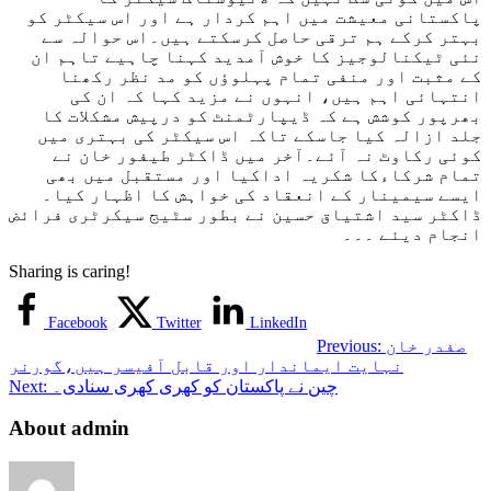
پاکستانی معیشت میں اہم کردار ہے اور اس سیکٹر کو
بہتر کرکے ہم ترقی حاصل کرسکتے ہیں۔اس حوالہ سے
نئی ٹیکنالوجیز کا خوش آمدید کہنا چاہیے تاہم ان
کے مثبت اور منفی تمام پہلوﺅں کو مد نظر رکھنا
انتہائی اہم ہیں، انہوں نے مزید کہا کہ ان کی
بھرپور کوشش ہے کہ ڈیپارٹمنٹ کو درپیش مشکلات کا
جلد ازالہ کیا جاسکے تاکہ اس سیکٹر کی بہتری میں
کوئی رکاوٹ نہ آئے۔آخر میں ڈاکٹر طیفور خان نے
تمام شرکاءکا شکریہ اداکیا اور مستقبل میں بھی
ایسے سیمینار کے انعقاد کی خواہش کا اظہار کیا۔
ڈاکٹر سید اشتیاق حسین نے بطور سٹیج سیکرٹری فرائض
انجام دیئے ۔۔۔
Sharing is caring!
Facebook
Twitter
LinkedIn
صفدر خان
Previous:
نہایت ایماندار اور قابل آفیسر ہیں،گورنر
چین نے پاکستان کو کھری کھری سنادی۔
Next:
About admin