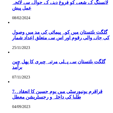
لانسنگ کے شعبے کو فروغ دینے کے حوالے سے لائحہ
عمل پیش
08/02/2024
گلگت بلتستان میں کوہ پیمائی کی مد میں وصول
کی جانے والی رقوم اور اس سے متعلق اعداد شمار
25/11/2023
گلگت بلتستان سے پہلی مرتبہ چیری کا پھل چین
برآمد
07/11/2023
قراقرم یونیورسٹی میں یوم حسین کا انعقاد۔,7
طلبا کی داخلہ و رجسٹریشن معطل
04/09/2023