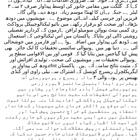
میں بہتری کے حوالہ سے ضروری اقدامات سے آگاہ کیا،انہوں نے
کہا کہ گلگت میں مقامی جانور کی اوسط پیداوار صرف ۲ سے ۳
لیٹر ہے جبکہ یہاں کا ٹھنڈا موسم زیادہ دودھ دینے والی گائے
فریزین اور جرسی کیلیے انتہائی موضوع ہے۔ مویشیوں میں دودھ
بڑھانے اور صحت کو برقرار رکھنے میں بائیو ٹیکنالوجییکل پروڈکٹ
ری کمبی نینٹ بووائن سومیٹو ٹرافن ہارمون کے کردارپر تفصیلی
روشنی ڈالی اور بتایاکہ پاکستان میں اس ٹیکنالوجی کے استعمال
سے دُودھ کی پیداوار میں اضافہ ہوا ہے اور فارمرز میں خوشحالی
آئی ہے۔ دنیا بھر میں ہونیوالی سائنسی تحقیقات کا ایک جائزہ بھی
پیش کیا گیاجس میں بتایا گیا کہ قومی اور بین الاقوامی سطح پر
ہونیوالی تحقیقات سے مویشیوں کی صحت ، تولیدی افزائش اور
دودھ کی پیداوار پرrbst کے مثبت نتائج سامنے آئے ہیں۔ پاکستان
ایگریکلچرل ریسرچ کونسل کے اشتراک سے نیلی راوی اور کُنڈی
بھینس پر ہونے والی ۳ سالہ ریسرچ ، یونیورسٹی آف
ویٹرنری اینڈ اینیمل سائنسز لاہور، زرعی
یونیورسٹی فیصل آباد، ٹنڈوجام اور پشاور میں
ہونیوالی تحقیقات کے مثبت نتائج بھی اس بائیو
ٹیکنالوجیکل پروڈکٹ کی افادیت کا منہ بولتا ثبوت
ہے ۔اس موقع پر ڈاکٹر فرمان علی سیمینار کے شاندار
انعقاد پر منتظمین کو خراجِ تحسین پیش کیا اور
مستقبل میں بھی ایسی مفید سرگرمیوں کو جاری رکھنے
کی امید کا اظہار کیا، انہوں نے لائیو سٹاک
ڈیپارٹمنٹ کو درپیش مشکلات کے حوالہ سے بھی آگاہ
کیا۔ سیکرٹری لائیوسٹاک جناب خادم حسین نے کہا کہ
اس میں کوئی شک نہیں کہ لائیوسٹاک سیکٹر کا