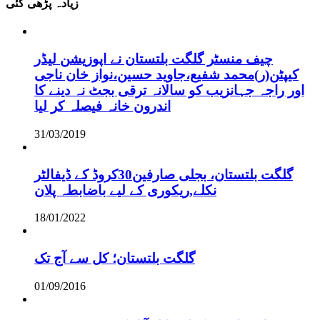
زیادہ پڑھی گئی
چیف منسٹر گلگت بلتستان نے اپوزیشن لیڈر
کیپٹن(ر)محمد شفیع،جاوید حسین،نواز خان ناجی
اور راجہ جہانزیب کو سالانہ ترقی بجٹ نہ دینے کا
اندرون خانہ فیصلہ کر لیا
31/03/2019
گلگت بلتستان، بجلی صارفین30کروڈ کے ڈیفالٹر
نکلے,ریکوری کے لیے باضابطہ پلان
18/01/2022
گلگت بلتستان؛ کل سے آج تک
01/09/2016