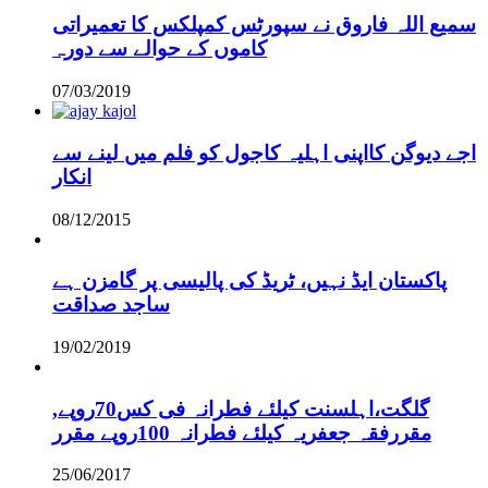
سمیع اللہ فاروق نے سپورٹس کمپلکس کا تعمیراتی
کاموں کے حوالے سے دورہ
07/03/2019
اجے دیوگن کااپنی اہلیہ کاجول کو فلم میں لینے سے
انکار
08/12/2015
پاکستان ایڈ نہیں، ٹریڈ کی پالیسی پر گامزن ہے
ساجد صداقت
19/02/2019
,گلگت،اہلسنت کیلئے فطرانہ فی کس70روپے
مقررفقہ جعفریہ کیلئے فطرانہ 100روپے مقرر
25/06/2017