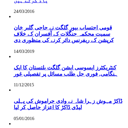
یاد کرتے ہیں
24/03/2016
قومی احتساب بیور گلگت نے حاجی گلبر خان
سمیت محکمہ جنگلات کے آفسران کے خلاف
کرپشن کے ریفرنس دائر کرنے کی منظوری دی
14/03/2019
کنٹریکٹرز ایسوسی ایشن گلگت بلتستان کا ایک
ہنگامی, فوری حل طلب مسائل پر تفصیلی غور
11/12/2015
ڈاکڑ مہوش زہرا شاہ نے وادی حراموش کی پہلی
لیڈی ڈاکڑ کا اعزاز حاصل کر لیا
05/01/2016