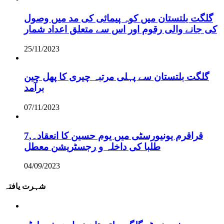
گلگت بلتستان میں کوہ پیمائی کی مد میں وصول
کی جانے والی رقوم اور اس سے متعلق اعداد شمار
25/11/2023
گلگت بلتستان سے پہلی مرتبہ چیری کا پھل چین
برآمد
07/11/2023
قراقرم یونیورسٹی میں یوم حسین کا انعقاد۔,7
طلبا کی داخلہ و رجسٹریشن معطل
04/09/2023
شہرت یافتہ