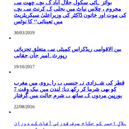
بوائز ہائی سکول جلال آباد کے بچے چھت سے
محروم ، چلاس نیاٹ میں بجلی کے کرنٹ سے بچے
کی موت اور خاتون ڈاکٹر کی وزیراعلیٰ سیکریٹریٹ
میں تعیناتی‘‘ کا نوٹس
30/03/2019
بین الاقوامی ریڈکراس کمیٹی سے متعلق تجزیاتی
رپورٹ۔امیر جان حقانی
19/10/2017
قطر کی شہزادی نے جنسی بے راہروی میں مغرب
کو بھی شرما کر رکھ دیا: لندن میں بیک وقت 7
یورپین مردوں کے ساتھ بے شرم حالت میں گرفتار
22/08/2016
ہلالِ احمر کو حکام صرف قدرتی آفات کے دوران