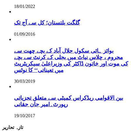
18/01/2022
گلگت بلتستان؛ کل سے آج تک
01/09/2016
بوائز ہائی سکول جلال آباد کے بچے چھت سے
محروم ، چلاس نیاٹ میں بجلی کے کرنٹ سے بچے
کی موت اور خاتون ڈاکٹر کی وزیراعلیٰ سیکریٹریٹ
میں تعیناتی‘‘ کا نوٹس
30/03/2019
بین الاقوامی ریڈکراس کمیٹی سے متعلق تجزیاتی
رپورٹ۔امیر جان حقانی
19/10/2017
تازہ تحاریر