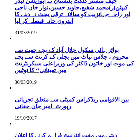
چیف منسٹر گلگت بلتستان نے اپوزیشن لیڈر
کیپٹن(ر)محمد شفیع،جاوید حسین،نواز خان ناجی
اور راجہ جہانزیب کو سالانہ ترقی بجٹ نہ دینے کا
اندرون خانہ فیصلہ کر لیا
31/03/2019
بوائز ہائی سکول جلال آباد کے بچے چھت سے
محروم ، چلاس نیاٹ میں بجلی کے کرنٹ سے بچے
کی موت اور خاتون ڈاکٹر کی وزیراعلیٰ سیکریٹریٹ
میں تعیناتی‘‘ کا نوٹس
30/03/2019
بین الاقوامی ریڈکراس کمیٹی سے متعلق تجزیاتی
رپورٹ۔امیر جان حقانی
19/10/2017
دبئی میں مفت انٹرنیٹ فراہم کرنے کا اعلان