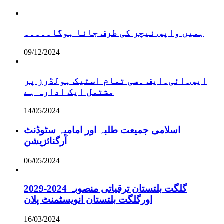
ہمیں واپس نیچر کی طرف جانا ہوگا۔۔۔۔۔
09/12/2024
ایس۔ائی۔ایف ۔سی تمام اسٹیک ہولڈرز پر
مشتمل ایک ادارہ ہے
14/05/2024
اسلامی جمیعت طلبہ اور امامیہ سٹوڈنٹ
آرگنائزیشن
06/05/2024
گلگت بلتستان ترقیاتی منصوبہ 2024-2029
اورگلگت بلتستان انویسٹمنٹ پلان
16/03/2024