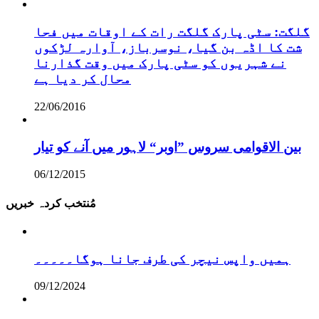
گلگت: سٹی پارک گلگت رات کے اوقات میں فحا
شت کا اڈہ بن گیا، نوسرباز، آوارہ لڑکوں
نے شہریوں کو سٹی پارک میں وقت گذارنا
محال کر دیا ہے
22/06/2016
بین الاقوامی سروس ”اوبر“ لاہور میں آنے کو تیار
06/12/2015
مُنتخب کردہ خبریں
ہمیں واپس نیچر کی طرف جانا ہوگا۔۔۔۔۔
09/12/2024