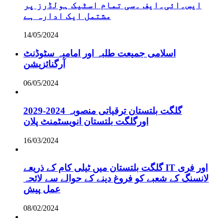
ایس۔ائی۔ایف ۔سی تمام اسٹیک ہولڈرز پر
مشتمل ایک ادارہ ہے
14/05/2024
اسلامی جمیعت طلبہ اور امامیہ سٹوڈنٹ
آرگنائزیشن
06/05/2024
گلگت بلتستان ترقیاتی منصوبہ 2024-2029
اورگلگت بلتستان انویسٹمنٹ پلان
16/03/2024
گلگت بلتستان میں ٹیلی کام کے ذریعے IT اور فری
لانسنگ کے شعبے کو فروغ دینے کے حوالے سے لائحہ
عمل پیش
08/02/2024