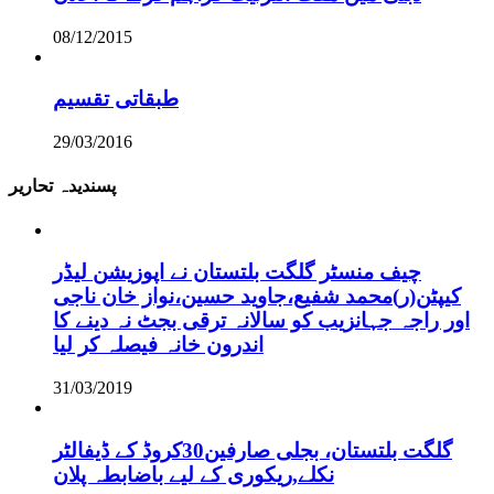
08/12/2015
طبقاتی تقسیم
29/03/2016
پسندیدہ تحاریر
چیف منسٹر گلگت بلتستان نے اپوزیشن لیڈر
کیپٹن(ر)محمد شفیع،جاوید حسین،نواز خان ناجی
اور راجہ جہانزیب کو سالانہ ترقی بجٹ نہ دینے کا
اندرون خانہ فیصلہ کر لیا
31/03/2019
گلگت بلتستان، بجلی صارفین30کروڈ کے ڈیفالٹر
نکلے,ریکوری کے لیے باضابطہ پلان