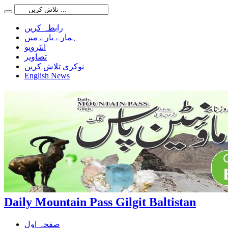
رابطہ کریں
ہمارے بارے میں
انٹرویو
تصاویر
نوکری تلاش کریں
English News
Daily Mountain Pass Gilgit Baltistan
صفحہ اول