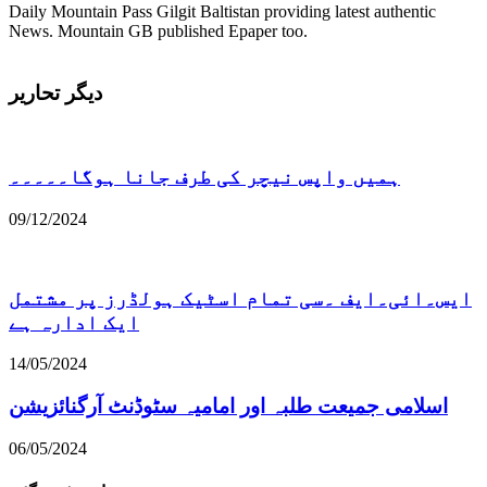
Daily Mountain Pass Gilgit Baltistan providing latest authentic
News. Mountain GB published Epaper too.
دیگر تحاریر
ہمیں واپس نیچر کی طرف جانا ہوگا۔۔۔۔۔
09/12/2024
ایس۔ائی۔ایف ۔سی تمام اسٹیک ہولڈرز پر مشتمل
ایک ادارہ ہے
14/05/2024
اسلامی جمیعت طلبہ اور امامیہ سٹوڈنٹ آرگنائزیشن
06/05/2024