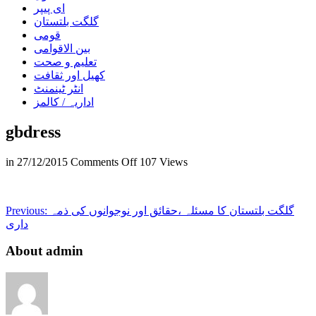
ای پیپر
گلگت بلتستان
قومی
بین الاقوامی
تعلیم و صحت
کھیل اور ثقافت
انٹر ٹینمنٹ
اداریہ / کالمز
gbdress
on
in
27/12/2015
Comments Off
107 Views
gbdress
گلگت بلتستان کا مسئلہ ،حقائق اور نوجوانوں کی ذمہ
Previous:
داری
About admin