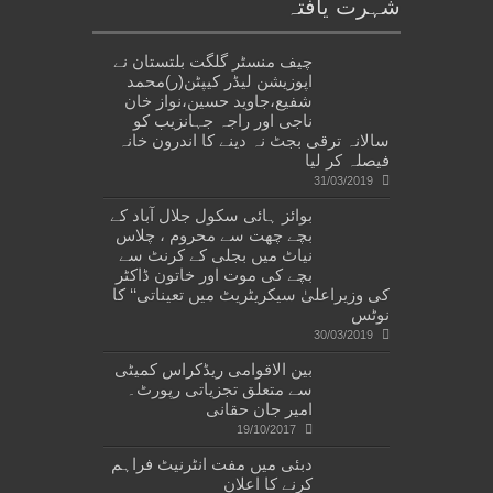
شہرت یافتہ
چیف منسٹر گلگت بلتستان نے
اپوزیشن لیڈر کیپٹن(ر)محمد
شفیع،جاوید حسین،نواز خان
ناجی اور راجہ جہانزیب کو
سالانہ ترقی بجٹ نہ دینے کا اندرون خانہ
فیصلہ کر لیا
31/03/2019
بوائز ہائی سکول جلال آباد کے
بچے چھت سے محروم ، چلاس
نیاٹ میں بجلی کے کرنٹ سے
بچے کی موت اور خاتون ڈاکٹر
کی وزیراعلیٰ سیکریٹریٹ میں تعیناتی‘‘ کا
نوٹس
30/03/2019
بین الاقوامی ریڈکراس کمیٹی
سے متعلق تجزیاتی رپورٹ۔
امیر جان حقانی
19/10/2017
دبئی میں مفت انٹرنیٹ فراہم
کرنے کا اعلان