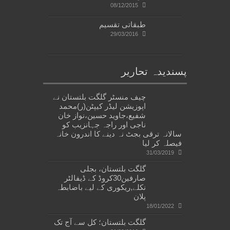
08/12/2015
طبقاتی تقسیم
29/03/2016
پسندیدہ تحاریر
چیف منسٹر گلگت بلتستان نے
اپوزیشن لیڈر کیپٹن(ر)محمد
شفیع،جاوید حسین،نواز خان
ناجی اور راجہ جہانزیب کو
سالانہ ترقی بجٹ نہ دینے کا اندرون خانہ
فیصلہ کر لیا
31/03/2019
گلگت بلتستان، بجلی
صارفین30کروڈ کے ڈیفالٹر
نکلے,ریکوری کے لیے باضابطہ
پلان
18/01/2022
گلگت بلتستان؛ کل سے آج تک