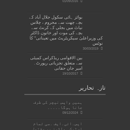
01/09/2016
بوائز ہائی سکول جلال آباد کے
بچے چھت سے محروم ، چلاس
نیاٹ میں بجلی کے کرنٹ سے
بچے کی موت اور خاتون ڈاکٹر
کی وزیراعلیٰ سیکریٹریٹ میں تعیناتی‘‘ کا
نوٹس
30/03/2019
بین الاقوامی ریڈکراس کمیٹی
سے متعلق تجزیاتی رپورٹ۔
امیر جان حقانی
19/10/2017
تازہ تحاریر
ہمیں واپس نیچر کی طرف
جانا ہوگا۔۔۔۔۔
09/12/2024
ایس۔ائی۔ایف ۔سی تمام
اسٹیک ہولڈرز پر مشتمل