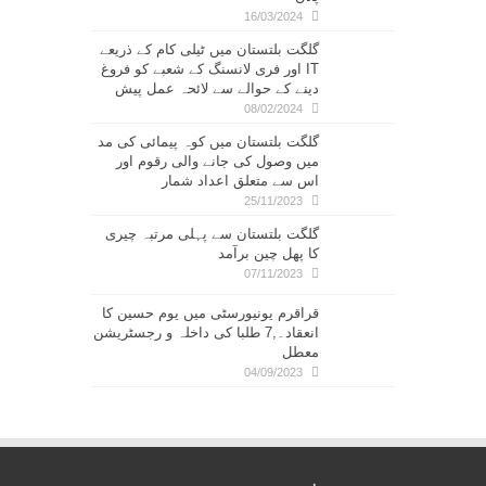
16/03/2024
گلگت بلتستان میں ٹیلی کام کے ذریعے
IT اور فری لانسنگ کے شعبے کو فروغ
دینے کے حوالے سے لائحہ عمل پیش
08/02/2024
گلگت بلتستان میں کوہ پیمائی کی مد
میں وصول کی جانے والی رقوم اور
اس سے متعلق اعداد شمار
25/11/2023
گلگت بلتستان سے پہلی مرتبہ چیری
کا پھل چین برآمد
07/11/2023
قراقرم یونیورسٹی میں یوم حسین کا
انعقاد۔,7 طلبا کی داخلہ و رجسٹریشن
معطل
04/09/2023