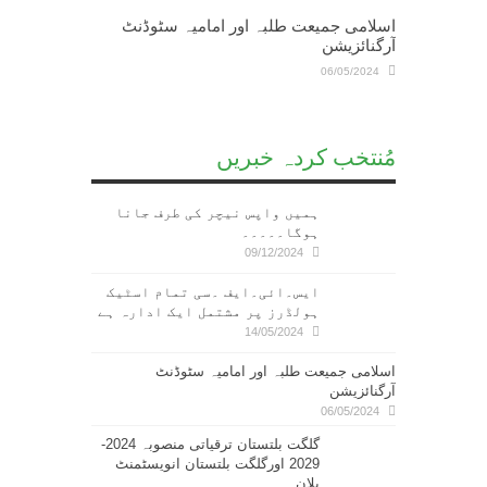
اسلامی جمیعت طلبہ اور امامیہ سٹوڈنٹ
آرگنائزیشن
06/05/2024
مُنتخب کردہ خبریں
ہمیں واپس نیچر کی طرف جانا
ہوگا۔۔۔۔۔
09/12/2024
ایس۔ائی۔ایف ۔سی تمام اسٹیک
ہولڈرز پر مشتمل ایک ادارہ ہے
14/05/2024
اسلامی جمیعت طلبہ اور امامیہ سٹوڈنٹ
آرگنائزیشن
06/05/2024
گلگت بلتستان ترقیاتی منصوبہ 2024-
2029 اورگلگت بلتستان انویسٹمنٹ
پلان