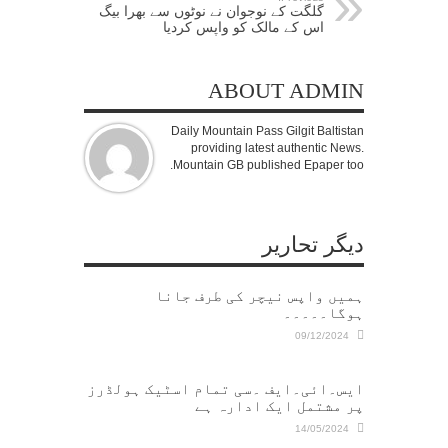
گلگت کے نوجوان نے نوٹوں سے بھرا بیگ
اس کے مالک کو واپس کردیا
ABOUT ADMIN
Daily Mountain Pass Gilgit Baltistan
providing latest authentic News.
Mountain GB published Epaper too.
دیگر تحاریر
ہمیں واپس نیچر کی طرف جانا
ہوگا۔۔۔۔۔
09/12/2024
ایس۔ائی۔ایف ۔سی تمام اسٹیک ہولڈرز
پر مشتمل ایک ادارہ ہے
14/05/2024