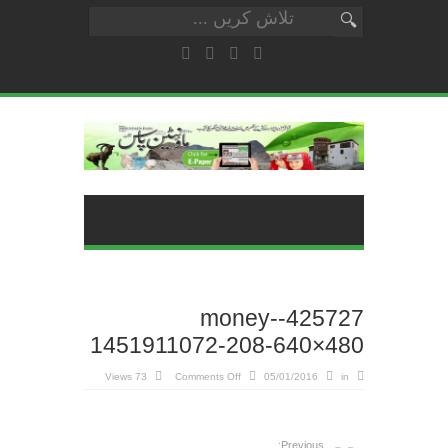
425727-money-
1451911072-208-640×480
on
73 Views
Comments Off
05/01/2016
in
425727-
money-
1451911072-
208-
640×480
Previous: