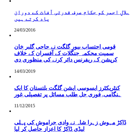
ہلالِ احمر کو حکام صرف قدرتی آفات کے دوران
یاد کرتے ہیں
24/03/2016
قومی احتساب بیور گلگت نے حاجی گلبر خان
سمیت محکمہ جنگلات کے آفسران کے خلاف
کرپشن کے ریفرنس دائر کرنے کی منظوری دی
14/03/2019
کنٹریکٹرز ایسوسی ایشن گلگت بلتستان کا ایک
ہنگامی, فوری حل طلب مسائل پر تفصیلی غور
11/12/2015
ڈاکڑ مہوش زہرا شاہ نے وادی حراموش کی پہلی
لیڈی ڈاکڑ کا اعزاز حاصل کر لیا