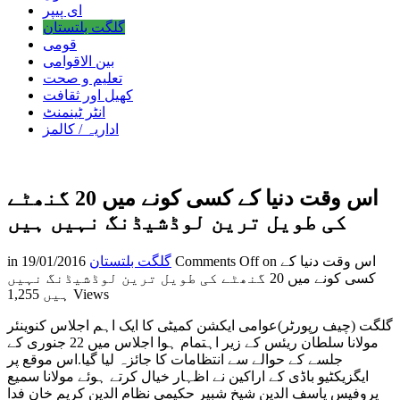
ای پیپر
گلگت بلتستان
قومی
بین الاقوامی
تعلیم و صحت
کھیل اور ثقافت
انٹر ٹینمنٹ
اداریہ / کالمز
اس وقت دنیا کے کسی کونے میں 20 گنھٹے
کی طویل ترین لوڈشیڈنگ نہیں ہیں
on اس وقت دنیا کے
Comments Off
گلگت بلتستان
19/01/2016
in
کسی کونے میں 20 گنھٹے کی طویل ترین لوڈشیڈنگ نہیں
1,255 Views
ہیں
گلگت (چیف رپورٹر)عوامی ایکشن کمیٹی کا ایک اہم اجلاس کنوینئر
مولانا سلطان ریئس کے زیر اہتمام ہوا اجلاس میں 22 جنوری کے
جلسے کے حوالے سے انتظامات کا جائزہ لیا گیا.اس موقع پر
ایگزیکٹیو باڈی کے اراکین نے اظہار خیال کرتے ہوئے مولانا سمیع
پروفیس یاسف الدین شیخ شبیر حکیمی نظام الدین کریم خان فدا