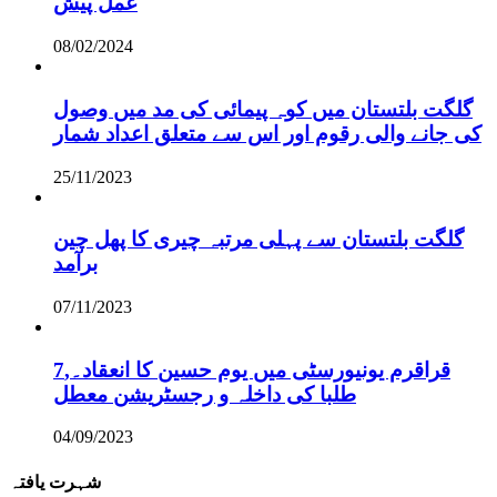
عمل پیش
08/02/2024
گلگت بلتستان میں کوہ پیمائی کی مد میں وصول
کی جانے والی رقوم اور اس سے متعلق اعداد شمار
25/11/2023
گلگت بلتستان سے پہلی مرتبہ چیری کا پھل چین
برآمد
07/11/2023
قراقرم یونیورسٹی میں یوم حسین کا انعقاد۔,7
طلبا کی داخلہ و رجسٹریشن معطل
04/09/2023
شہرت یافتہ