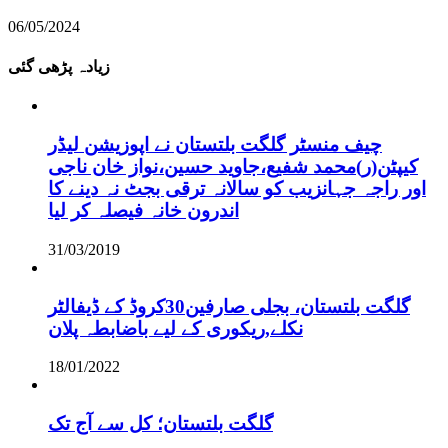
06/05/2024
زیادہ پڑھی گئی
چیف منسٹر گلگت بلتستان نے اپوزیشن لیڈر
کیپٹن(ر)محمد شفیع،جاوید حسین،نواز خان ناجی
اور راجہ جہانزیب کو سالانہ ترقی بجٹ نہ دینے کا
اندرون خانہ فیصلہ کر لیا
31/03/2019
گلگت بلتستان، بجلی صارفین30کروڈ کے ڈیفالٹر
نکلے,ریکوری کے لیے باضابطہ پلان
18/01/2022
گلگت بلتستان؛ کل سے آج تک