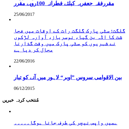
مقررفقہ جعفریہ کیلئے فطرانہ 100روپے مقرر
25/06/2017
گلگت: سٹی پارک گلگت رات کے اوقات میں فحا
شت کا اڈہ بن گیا، نوسرباز، آوارہ لڑکوں
نے شہریوں کو سٹی پارک میں وقت گذارنا
محال کر دیا ہے
22/06/2016
بین الاقوامی سروس ”اوبر“ لاہور میں آنے کو تیار
06/12/2015
مُنتخب کردہ خبریں
ہمیں واپس نیچر کی طرف جانا ہوگا۔۔۔۔۔