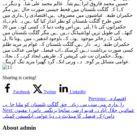
حسین محمد فاروق ابراہیم شاہ عالم محمد علی شاہ و دیگر نے
کہا کہ گلگت بلتستان میں قحط جیسی صورت حال ہیں مگر
حکمران طبقہ عیاشیوں میں مصروف ہیں.اقتصادی راہداری میں
جس طرح گلگت بلتستان کو نظر اند
از کیا گیا ہیں یہ نام نہاد
حکمرانوں کی نا اہلی ہیں.اس وقت دنیا کے کسی کونے میں 20
گنھٹے کی طویل ترین لوڈشیڈنگ نہیں ہیں مگر گلگت بلتستان میں
پانی کے زخائر موجود ہونے کے باوجود اندھیرے میں ہونا نااہل
حکمران طبقہ زمہ دار ہیں.گلگت بلتستان کے عوام پر مزید ظلم
کسی صورت برداشت نہیں کرسکتے.اب فیصلے عوامی عدالت میں
ہونگے.حکمران نت نئی کرپشن کے طریقی ایجاد کرنے کے بجائے
عوامی مسائل پر گوجہ دے ورنی انکے گرد گھیرا مزید تنگ کرینگے.
Sharing is caring!
Facebook
Twitter
LinkedIn
.اقتصادی
Previous:
راہداری میں سب سے زیادہ حق گلگت بلتستان کو ملنا چاہیے
عمائدین جلال آباد نے قدیم ارضی سانجا برنگسہ داس ( مقپون
Next:
داس) کے فیصلے کا مینڈیٹ دے دیا عوامی ایکسشن کمیٹی
About admin