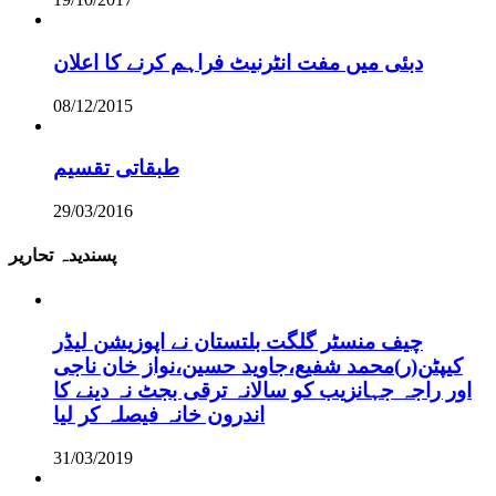
دبئی میں مفت انٹرنیٹ فراہم کرنے کا اعلان
08/12/2015
طبقاتی تقسیم
29/03/2016
پسندیدہ تحاریر
چیف منسٹر گلگت بلتستان نے اپوزیشن لیڈر
کیپٹن(ر)محمد شفیع،جاوید حسین،نواز خان ناجی
اور راجہ جہانزیب کو سالانہ ترقی بجٹ نہ دینے کا
اندرون خانہ فیصلہ کر لیا
31/03/2019