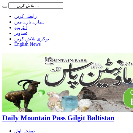
رابطہ کریں
ہمارے بارے میں
انٹرویو
تصاویر
نوکری تلاش کریں
English News
Daily Mountain Pass Gilgit Baltistan
صفحہ اول