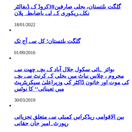
گلگت بلتستان، بجلی صارفین30کروڈ کے ڈیفالٹر
نکلے,ریکوری کے لیے باضابطہ پلان
18/01/2022
گلگت بلتستان؛ کل سے آج تک
01/09/2016
بوائز ہائی سکول جلال آباد کے بچے چھت سے
محروم ، چلاس نیاٹ میں بجلی کے کرنٹ سے بچے
کی موت اور خاتون ڈاکٹر کی وزیراعلیٰ سیکریٹریٹ
میں تعیناتی‘‘ کا نوٹس
30/03/2019
بین الاقوامی ریڈکراس کمیٹی سے متعلق تجزیاتی
رپورٹ۔امیر جان حقانی