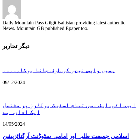
Daily Mountain Pass Gilgit Baltistan providing latest authentic
News. Mountain GB published Epaper too.
دیگر تحاریر
ہمیں واپس نیچر کی طرف جانا ہوگا۔۔۔۔۔
09/12/2024
ایس۔ائی۔ایف ۔سی تمام اسٹیک ہولڈرز پر مشتمل
ایک ادارہ ہے
14/05/2024
اسلامی جمیعت طلبہ اور امامیہ سٹوڈنٹ آرگنائزیشن