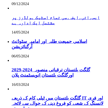
09/12/2024
ایس۔ائی۔ایف ۔سی تمام اسٹیک ہولڈرز پر
مشتمل ایک ادارہ ہے
14/05/2024
اسلامی جمیعت طلبہ اور امامیہ سٹوڈنٹ
آرگنائزیشن
06/05/2024
گلگت بلتستان ترقیاتی منصوبہ 2024-2029
اورگلگت بلتستان انویسٹمنٹ پلان
16/03/2024
گلگت بلتستان میں ٹیلی کام کے ذریعے IT اور فری
لانسنگ کے شعبے کو فروغ دینے کے حوالے سے لائحہ