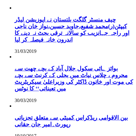
چیف منسٹر گلگت بلتستان نے اپوزیشن لیڈر
کیپٹن(ر)محمد شفیع،جاوید حسین،نواز خان ناجی
اور راجہ جہانزیب کو سالانہ ترقی بجٹ نہ دینے کا
اندرون خانہ فیصلہ کر لیا
31/03/2019
بوائز ہائی سکول جلال آباد کے بچے چھت سے
محروم ، چلاس نیاٹ میں بجلی کے کرنٹ سے بچے
کی موت اور خاتون ڈاکٹر کی وزیراعلیٰ سیکریٹریٹ
میں تعیناتی‘‘ کا نوٹس
30/03/2019
بین الاقوامی ریڈکراس کمیٹی سے متعلق تجزیاتی
رپورٹ۔امیر جان حقانی
19/10/2017