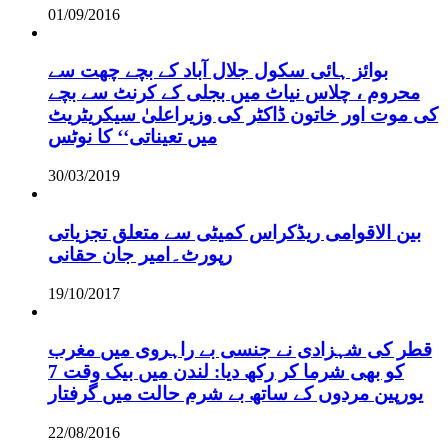
01/09/2016
بوائز ہائی سکول جلال آباد کے بچے چھت سے
محروم ، چلاس نیاٹ میں بجلی کے کرنٹ سے بچے
کی موت اور خاتون ڈاکٹر کی وزیراعلیٰ سیکریٹریٹ
میں تعیناتی‘‘ کا نوٹس
30/03/2019
بین الاقوامی ریڈکراس کمیٹی سے متعلق تجزیاتی
رپورٹ۔امیر جان حقانی
19/10/2017
قطر کی شہزادی نے جنسی بے راہروی میں مغرب
کو بھی شرما کر رکھ دیا: لندن میں بیک وقت 7
یورپین مردوں کے ساتھ بے شرم حالت میں گرفتار
22/08/2016