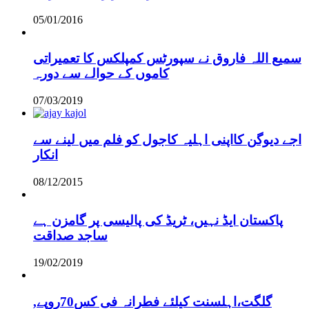
05/01/2016
سمیع اللہ فاروق نے سپورٹس کمپلکس کا تعمیراتی
کاموں کے حوالے سے دورہ
07/03/2019
اجے دیوگن کااپنی اہلیہ کاجول کو فلم میں لینے سے
انکار
08/12/2015
پاکستان ایڈ نہیں، ٹریڈ کی پالیسی پر گامزن ہے
ساجد صداقت
19/02/2019
,گلگت،اہلسنت کیلئے فطرانہ فی کس70روپے