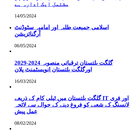
مشتمل ایک ادارہ ہے
14/05/2024
اسلامی جمیعت طلبہ اور امامیہ سٹوڈنٹ
آرگنائزیشن
06/05/2024
گلگت بلتستان ترقیاتی منصوبہ 2024-2029
اورگلگت بلتستان انویسٹمنٹ پلان
16/03/2024
گلگت بلتستان میں ٹیلی کام کے ذریعے IT اور فری
لانسنگ کے شعبے کو فروغ دینے کے حوالے سے لائحہ
عمل پیش
08/02/2024