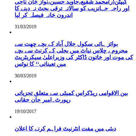
کیپٹن(ر)محمد شفیع،جاوید حسین،نواز خان ناجی
اور راجہ جہانزیب کو سالانہ ترقی بجٹ نہ دینے کا
اندرون خانہ فیصلہ کر لیا
31/03/2019
بوائز ہائی سکول جلال آباد کے بچے چھت سے
محروم ، چلاس نیاٹ میں بجلی کے کرنٹ سے بچے
کی موت اور خاتون ڈاکٹر کی وزیراعلیٰ سیکریٹریٹ
میں تعیناتی‘‘ کا نوٹس
30/03/2019
بین الاقوامی ریڈکراس کمیٹی سے متعلق تجزیاتی
رپورٹ۔امیر جان حقانی
19/10/2017
دبئی میں مفت انٹرنیٹ فراہم کرنے کا اعلان