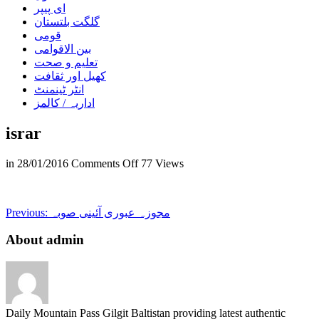
ای پیپر
گلگت بلتستان
قومی
بین الاقوامی
تعلیم و صحت
کھیل اور ثقافت
انٹر ٹینمنٹ
اداریہ / کالمز
israr
on
in
28/01/2016
Comments Off
77 Views
israr
مجوزہ عبوری آئینی صوبہ
Previous:
About admin
Daily Mountain Pass Gilgit Baltistan providing latest authentic