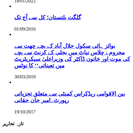
18/01/2022
گلگت بلتستان؛ کل سے آج تک
01/09/2016
بوائز ہائی سکول جلال آباد کے بچے چھت سے
محروم ، چلاس نیاٹ میں بجلی کے کرنٹ سے بچے
کی موت اور خاتون ڈاکٹر کی وزیراعلیٰ سیکریٹریٹ
میں تعیناتی‘‘ کا نوٹس
30/03/2019
بین الاقوامی ریڈکراس کمیٹی سے متعلق تجزیاتی
رپورٹ۔امیر جان حقانی
19/10/2017
تازہ تحاریر