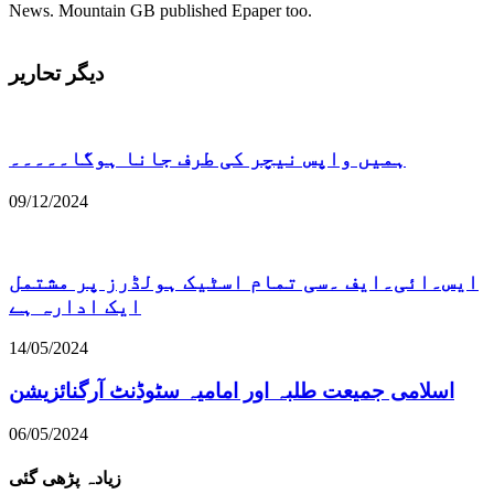
News. Mountain GB published Epaper too.
دیگر تحاریر
ہمیں واپس نیچر کی طرف جانا ہوگا۔۔۔۔۔
09/12/2024
ایس۔ائی۔ایف ۔سی تمام اسٹیک ہولڈرز پر مشتمل
ایک ادارہ ہے
14/05/2024
اسلامی جمیعت طلبہ اور امامیہ سٹوڈنٹ آرگنائزیشن
06/05/2024
زیادہ پڑھی گئی