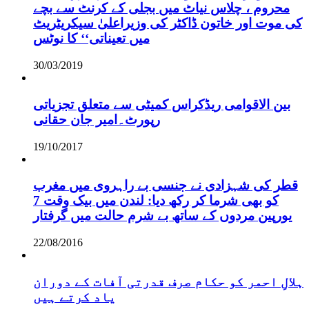
محروم ، چلاس نیاٹ میں بجلی کے کرنٹ سے بچے
کی موت اور خاتون ڈاکٹر کی وزیراعلیٰ سیکریٹریٹ
میں تعیناتی‘‘ کا نوٹس
30/03/2019
بین الاقوامی ریڈکراس کمیٹی سے متعلق تجزیاتی
رپورٹ۔امیر جان حقانی
19/10/2017
قطر کی شہزادی نے جنسی بے راہروی میں مغرب
کو بھی شرما کر رکھ دیا: لندن میں بیک وقت 7
یورپین مردوں کے ساتھ بے شرم حالت میں گرفتار
22/08/2016
ہلالِ احمر کو حکام صرف قدرتی آفات کے دوران
یاد کرتے ہیں