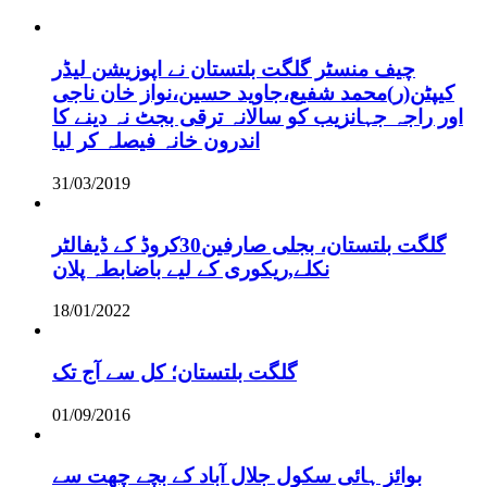
چیف منسٹر گلگت بلتستان نے اپوزیشن لیڈر
کیپٹن(ر)محمد شفیع،جاوید حسین،نواز خان ناجی
اور راجہ جہانزیب کو سالانہ ترقی بجٹ نہ دینے کا
اندرون خانہ فیصلہ کر لیا
31/03/2019
گلگت بلتستان، بجلی صارفین30کروڈ کے ڈیفالٹر
نکلے,ریکوری کے لیے باضابطہ پلان
18/01/2022
گلگت بلتستان؛ کل سے آج تک
01/09/2016
بوائز ہائی سکول جلال آباد کے بچے چھت سے