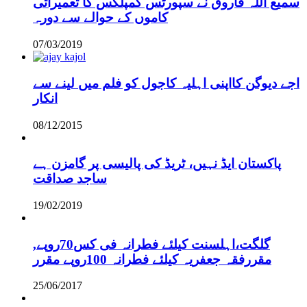
سمیع اللہ فاروق نے سپورٹس کمپلکس کا تعمیراتی
کاموں کے حوالے سے دورہ
07/03/2019
اجے دیوگن کااپنی اہلیہ کاجول کو فلم میں لینے سے
انکار
08/12/2015
پاکستان ایڈ نہیں، ٹریڈ کی پالیسی پر گامزن ہے
ساجد صداقت
19/02/2019
,گلگت،اہلسنت کیلئے فطرانہ فی کس70روپے
مقررفقہ جعفریہ کیلئے فطرانہ 100روپے مقرر
25/06/2017