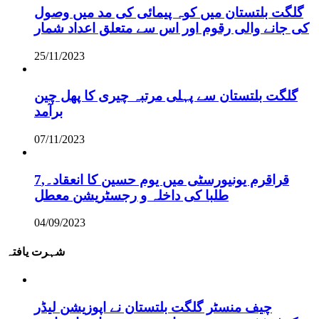
گلگت بلتستان میں کوہ پیمائی کی مد میں وصول
کی جانے والی رقوم اور اس سے متعلق اعداد شمار
25/11/2023
گلگت بلتستان سے پہلی مرتبہ چیری کا پھل چین
برآمد
07/11/2023
قراقرم یونیورسٹی میں یوم حسین کا انعقاد۔,7
طلبا کی داخلہ و رجسٹریشن معطل
04/09/2023
شہرت یافتہ
چیف منسٹر گلگت بلتستان نے اپوزیشن لیڈر