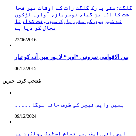
گلگت: سٹی پارک گلگت رات کے اوقات میں فحا
شت کا اڈہ بن گیا، نوسرباز، آوارہ لڑکوں
نے شہریوں کو سٹی پارک میں وقت گذارنا
محال کر دیا ہے
22/06/2016
بین الاقوامی سروس ”اوبر“ لاہور میں آنے کو تیار
06/12/2015
مُنتخب کردہ خبریں
ہمیں واپس نیچر کی طرف جانا ہوگا۔۔۔۔۔
09/12/2024
ایس۔ائی۔ایف ۔سی تمام اسٹیک ہولڈرز پر