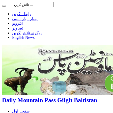
رابطہ کریں
ہمارے بارے میں
انٹرویو
تصاویر
نوکری تلاش کریں
English News
Daily Mountain Pass Gilgit Baltistan
صفحہ اول