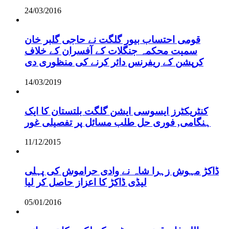
24/03/2016
قومی احتساب بیور گلگت نے حاجی گلبر خان
سمیت محکمہ جنگلات کے آفسران کے خلاف
کرپشن کے ریفرنس دائر کرنے کی منظوری دی
14/03/2019
کنٹریکٹرز ایسوسی ایشن گلگت بلتستان کا ایک
ہنگامی, فوری حل طلب مسائل پر تفصیلی غور
11/12/2015
ڈاکڑ مہوش زہرا شاہ نے وادی حراموش کی پہلی
لیڈی ڈاکڑ کا اعزاز حاصل کر لیا
05/01/2016