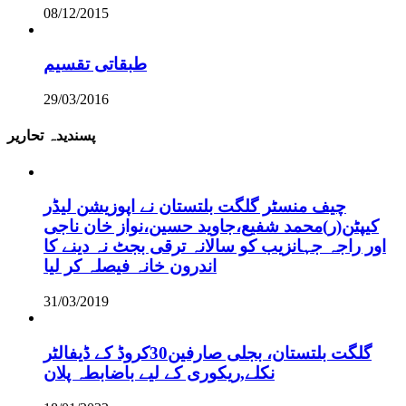
08/12/2015
طبقاتی تقسیم
29/03/2016
پسندیدہ تحاریر
چیف منسٹر گلگت بلتستان نے اپوزیشن لیڈر
کیپٹن(ر)محمد شفیع،جاوید حسین،نواز خان ناجی
اور راجہ جہانزیب کو سالانہ ترقی بجٹ نہ دینے کا
اندرون خانہ فیصلہ کر لیا
31/03/2019
گلگت بلتستان، بجلی صارفین30کروڈ کے ڈیفالٹر
نکلے,ریکوری کے لیے باضابطہ پلان