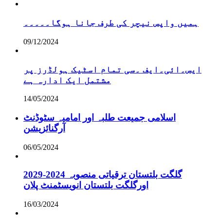
ہمیں واپس نیچر کی طرف جانا ہوگا۔۔۔۔۔
09/12/2024
ایس۔ائی۔ایف ۔سی تمام اسٹیک ہولڈرز پر
مشتمل ایک ادارہ ہے
14/05/2024
اسلامی جمیعت طلبہ اور امامیہ سٹوڈنٹ
آرگنائزیشن
06/05/2024
گلگت بلتستان ترقیاتی منصوبہ 2024-2029
اورگلگت بلتستان انویسٹمنٹ پلان
16/03/2024