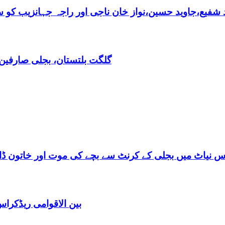
فیع،جاوید حسین،نواز خان ناجی اور راجہ جہانزیب کو سالا
گلگت بلتستان، بجلی صارفین30کروڈ کے ڈیفالٹر نکلے,ریکوری کے لیے باضابطہ پلان
س نیاٹ میں بجلی کے کرنٹ سے بچے کی موت اور خاتون ڈاکٹ
بین الاقوامی ریڈکرا