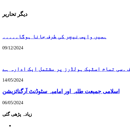
دیگر تحاریر
ہمیں واپس نیچر کی طرف جانا ہوگا۔۔۔۔۔
09/12/2024
۔سی تمام اسٹیک ہولڈرز پر مشتمل ایک ادارہ ہے
14/05/2024
اسلامی جمیعت طلبہ اور امامیہ سٹوڈنٹ آرگنائزیشن
06/05/2024
زیادہ پڑھی گئی