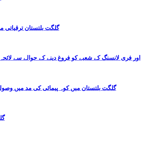
گلگت بلتستان ترقیاتی منصوبہ 2024-2029 اورگلگت بلتستان 
گلگت بلتستان میں ٹیلی کام کے ذریعے IT اور فری لانسنگ کے شعبے کو فروغ دینے کے حوالے س
گلگت بلتستان میں کوہ پیمائی کی مد میں وصول
گل