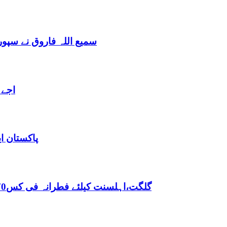
سمیع اللہ فاروق نے سپو
اجے 
پاکستان ا
,گلگت،اہلسنت کیلئے فطرانہ فی کس70روپے مقررفقہ جعفریہ کیلئے فطرانہ 100روپے مقرر