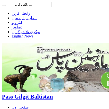
رابطہ کریں
ہمارے بارے میں
انٹرویو
تصاویر
نوکری تلاش کریں
English News
Pass Gilgit Baltistan
صفحہ اول