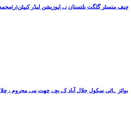
چیف منسٹر گلگت بلتستان نے اپوزیشن لیڈر کیپٹن(ر)محمد ش
بوائز ہائی سکول جلال آباد کے بچے چھت سے محروم ، چلا