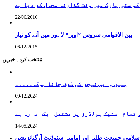
کو سٹی پارک میں وقت گذارنا محال کر دیا ہے
22/06/2016
بین الاقوامی سروس ”اوبر“ لاہور میں آنے کو تیار
06/12/2015
مُنتخب کردہ خبریں
ہمیں واپس نیچر کی طرف جانا ہوگا۔۔۔۔۔
09/12/2024
تمام اسٹیک ہولڈرز پر مشتمل ایک ادارہ ہے
14/05/2024
سلامی جمیعت طلبہ اور امامیہ سٹوڈنٹ آرگنائزیشن