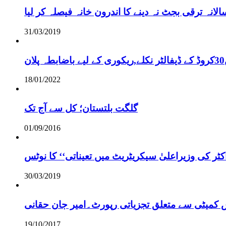
نہ ترقی بجٹ نہ دینے کا اندرون خانہ فیصلہ کر لیا
31/03/2019
18/01/2022
گلگت بلتستان؛ کل سے آج تک
01/09/2016
ر کی وزیراعلیٰ سیکریٹریٹ میں تعیناتی‘‘ کا نوٹس
30/03/2019
س کمیٹی سے متعلق تجزیاتی رپورٹ۔امیر جان حقانی
19/10/2017