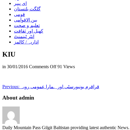
ای پیپر
گلگت بلتستان
قومی
بین الاقوامی
تعلیم و صحت
کھیل اور ثقافت
انٹر ٹینمنٹ
اداریہ / کالمز
KIU
on
in
30/01/2016
Comments Off
91 Views
KIU
قراقرم یونیورسٹی اور ہمارا عمومی رویہ
Previous:
About admin
Daily Mountain Pass Gilgit Baltistan providing latest authentic New