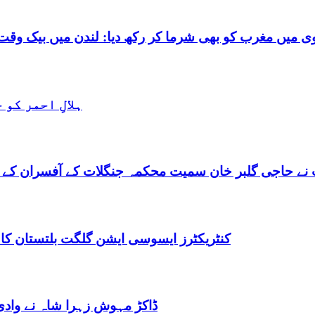
شرما کر رکھ دیا: لندن میں بیک وقت 7 یورپین مردوں کے ساتھ بے شرم حالت میں گرفتا
ہلالِ احمر کو
نے حاجی گلبر خان سمیت محکمہ جنگلات کے آفسران کے 
کنٹریکٹرز ایسوسی ایشن گلگت بلتستان کا
ڈاکڑ مہوش زہرا شاہ نے وادی