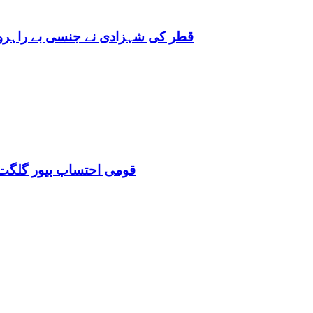
قطر کی شہزادی نے جنسی بے راہروی میں مغرب کو بھی 
قومی احتساب بیور گلگت 