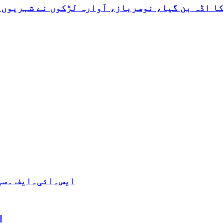
کا اڈہ بن گیا، نوسرباز، آوارہ لڑکوں نے شہریوں 
ایس۔ائی۔ایف ۔سی 
ا