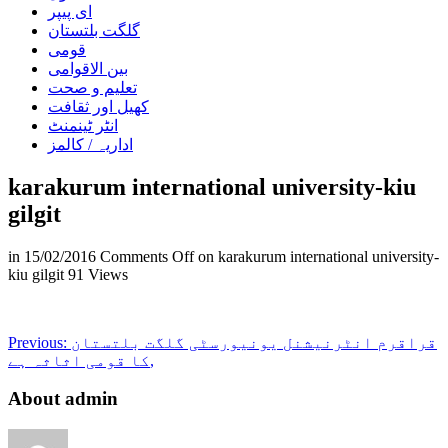
ای پیپر
گلگت بلتستان
قومی
بین الاقوامی
تعلیم و صحت
کھیل اور ثقافت
انٹر ٹینمنٹ
اداریہ / کالمز
karakurum international university-kiu
gilgit
in
15/02/2016
Comments Off
on karakurum international university-
kiu gilgit
91 Views
قراقرم انٹرنیشنل یونیورسٹی گلگت بلتستان
Previous:
کا قومی اثاثہ ہے,
About admin