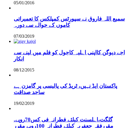
05/01/2016
سمیع اللہ فاروق نے سپورٹس کمپلکس کا تعمیراتی
کاموں کے حوالے سے دورہ
07/03/2019
اجے دیوگن کااپنی اہلیہ کاجول کو فلم میں لینے سے
انکار
08/12/2015
پاکستان ایڈ نہیں، ٹریڈ کی پالیسی پر گامزن ہے
ساجد صداقت
19/02/2019
,گلگت،اہلسنت کیلئے فطرانہ فی کس70روپے
مقررفقہ جعفریہ کیلئے فطرانہ 100روپے مقرر