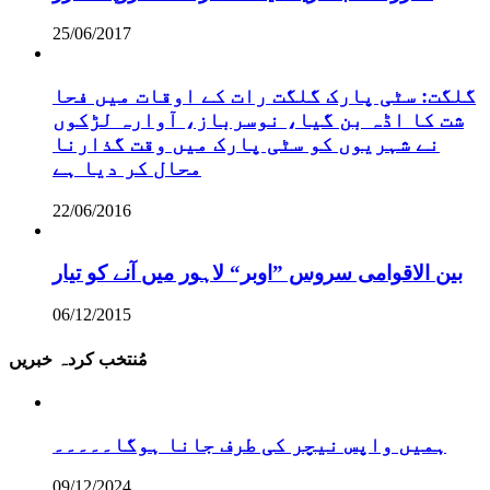
25/06/2017
گلگت: سٹی پارک گلگت رات کے اوقات میں فحا
شت کا اڈہ بن گیا، نوسرباز، آوارہ لڑکوں
نے شہریوں کو سٹی پارک میں وقت گذارنا
محال کر دیا ہے
22/06/2016
بین الاقوامی سروس ”اوبر“ لاہور میں آنے کو تیار
06/12/2015
مُنتخب کردہ خبریں
ہمیں واپس نیچر کی طرف جانا ہوگا۔۔۔۔۔
09/12/2024