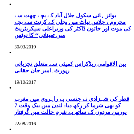
بوائز ہائی سکول جلال آباد کے بچے چھت سے
محروم ، چلاس نیاٹ میں بجلی کے کرنٹ سے بچے
کی موت اور خاتون ڈاکٹر کی وزیراعلیٰ سیکریٹریٹ
میں تعیناتی‘‘ کا نوٹس
30/03/2019
بین الاقوامی ریڈکراس کمیٹی سے متعلق تجزیاتی
رپورٹ۔امیر جان حقانی
19/10/2017
قطر کی شہزادی نے جنسی بے راہروی میں مغرب
کو بھی شرما کر رکھ دیا: لندن میں بیک وقت 7
یورپین مردوں کے ساتھ بے شرم حالت میں گرفتار
22/08/2016