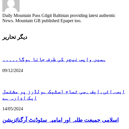
Daily Mountain Pass Gilgit Baltistan providing latest authentic
News. Mountain GB published Epaper too.
دیگر تحاریر
ہمیں واپس نیچر کی طرف جانا ہوگا۔۔۔۔۔
09/12/2024
ایس۔ائی۔ایف ۔سی تمام اسٹیک ہولڈرز پر مشتمل
ایک ادارہ ہے
14/05/2024
اسلامی جمیعت طلبہ اور امامیہ سٹوڈنٹ آرگنائزیشن