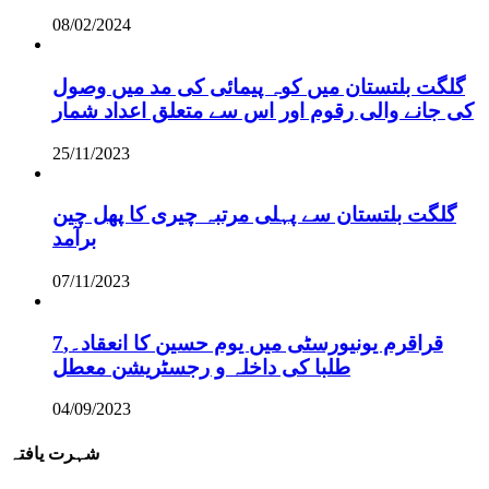
08/02/2024
گلگت بلتستان میں کوہ پیمائی کی مد میں وصول
کی جانے والی رقوم اور اس سے متعلق اعداد شمار
25/11/2023
گلگت بلتستان سے پہلی مرتبہ چیری کا پھل چین
برآمد
07/11/2023
قراقرم یونیورسٹی میں یوم حسین کا انعقاد۔,7
طلبا کی داخلہ و رجسٹریشن معطل
04/09/2023
شہرت یافتہ