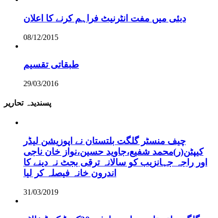
دبئی میں مفت انٹرنیٹ فراہم کرنے کا اعلان
08/12/2015
طبقاتی تقسیم
29/03/2016
پسندیدہ تحاریر
چیف منسٹر گلگت بلتستان نے اپوزیشن لیڈر
کیپٹن(ر)محمد شفیع،جاوید حسین،نواز خان ناجی
اور راجہ جہانزیب کو سالانہ ترقی بجٹ نہ دینے کا
اندرون خانہ فیصلہ کر لیا
31/03/2019