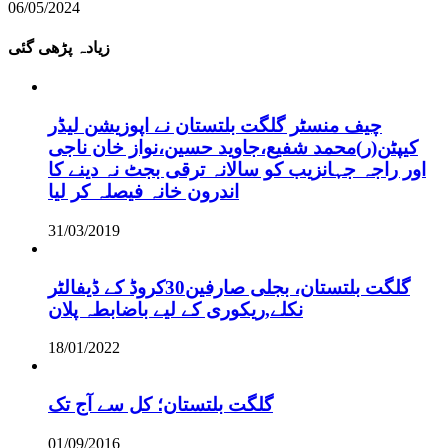
06/05/2024
زیادہ پڑھی گئی
چیف منسٹر گلگت بلتستان نے اپوزیشن لیڈر
کیپٹن(ر)محمد شفیع،جاوید حسین،نواز خان ناجی
اور راجہ جہانزیب کو سالانہ ترقی بجٹ نہ دینے کا
اندرون خانہ فیصلہ کر لیا
31/03/2019
گلگت بلتستان، بجلی صارفین30کروڈ کے ڈیفالٹر
نکلے,ریکوری کے لیے باضابطہ پلان
18/01/2022
گلگت بلتستان؛ کل سے آج تک
01/09/2016