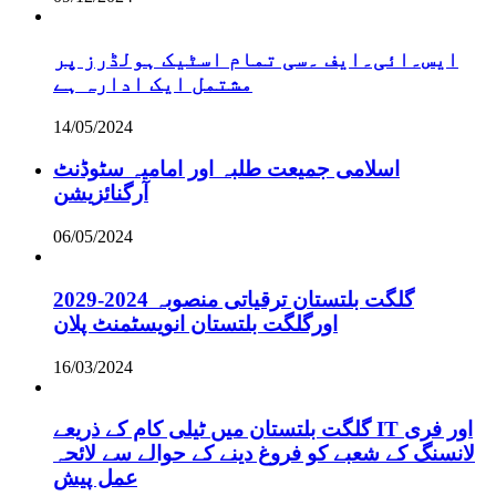
ایس۔ائی۔ایف ۔سی تمام اسٹیک ہولڈرز پر
مشتمل ایک ادارہ ہے
14/05/2024
اسلامی جمیعت طلبہ اور امامیہ سٹوڈنٹ
آرگنائزیشن
06/05/2024
گلگت بلتستان ترقیاتی منصوبہ 2024-2029
اورگلگت بلتستان انویسٹمنٹ پلان
16/03/2024
گلگت بلتستان میں ٹیلی کام کے ذریعے IT اور فری
لانسنگ کے شعبے کو فروغ دینے کے حوالے سے لائحہ
عمل پیش