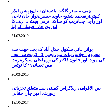
چیف منسٹر گلگت بلتستان نے اپوزیشن لیڈر
کیپٹن(ر)محمد شفیع،جاوید حسین،نواز خان ناجی
اور راجہ جہانزیب کو سالانہ ترقی بجٹ نہ دینے کا
اندرون خانہ فیصلہ کر لیا
31/03/2019
بوائز ہائی سکول جلال آباد کے بچے چھت سے
محروم ، چلاس نیاٹ میں بجلی کے کرنٹ سے بچے
کی موت اور خاتون ڈاکٹر کی وزیراعلیٰ سیکریٹریٹ
میں تعیناتی‘‘ کا نوٹس
30/03/2019
بین الاقوامی ریڈکراس کمیٹی سے متعلق تجزیاتی
رپورٹ۔امیر جان حقانی
19/10/2017