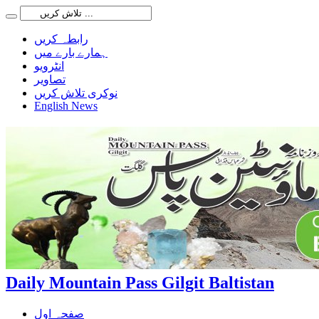
رابطہ کریں
ہمارے بارے میں
انٹرویو
تصاویر
نوکری تلاش کریں
English News
Daily Mountain Pass Gilgit Baltistan
صفحہ اول