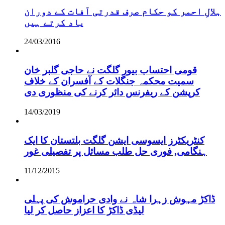
ہلالِ احمر کو حکام صرف قدرتی آفات کے دوران
یاد کرتے ہیں
24/03/2016
قومی احتساب بیور گلگت نے حاجی گلبر خان
سمیت محکمہ جنگلات کے آفسران کے خلاف
کرپشن کے ریفرنس دائر کرنے کی منظوری دی
14/03/2019
کنٹریکٹرز ایسوسی ایشن گلگت بلتستان کا ایک
ہنگامی, فوری حل طلب مسائل پر تفصیلی غور
11/12/2015
ڈاکڑ مہوش زہرا شاہ نے وادی حراموش کی پہلی
لیڈی ڈاکڑ کا اعزاز حاصل کر لیا