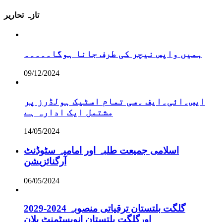
تازہ تحاریر
ہمیں واپس نیچر کی طرف جانا ہوگا۔۔۔۔۔
09/12/2024
ایس۔ائی۔ایف ۔سی تمام اسٹیک ہولڈرز پر
مشتمل ایک ادارہ ہے
14/05/2024
اسلامی جمیعت طلبہ اور امامیہ سٹوڈنٹ
آرگنائزیشن
06/05/2024
گلگت بلتستان ترقیاتی منصوبہ 2024-2029
اورگلگت بلتستان انویسٹمنٹ پلان