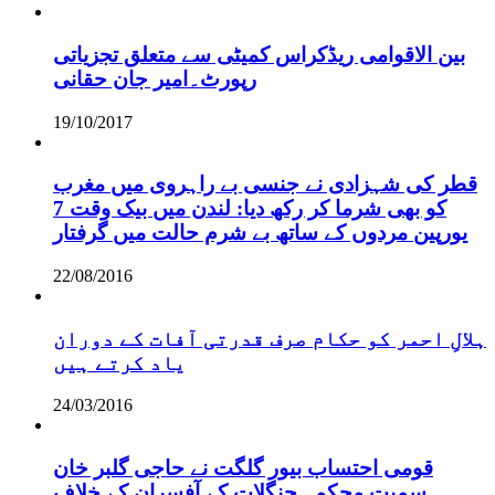
بین الاقوامی ریڈکراس کمیٹی سے متعلق تجزیاتی
رپورٹ۔امیر جان حقانی
19/10/2017
قطر کی شہزادی نے جنسی بے راہروی میں مغرب
کو بھی شرما کر رکھ دیا: لندن میں بیک وقت 7
یورپین مردوں کے ساتھ بے شرم حالت میں گرفتار
22/08/2016
ہلالِ احمر کو حکام صرف قدرتی آفات کے دوران
یاد کرتے ہیں
24/03/2016
قومی احتساب بیور گلگت نے حاجی گلبر خان
سمیت محکمہ جنگلات کے آفسران کے خلاف