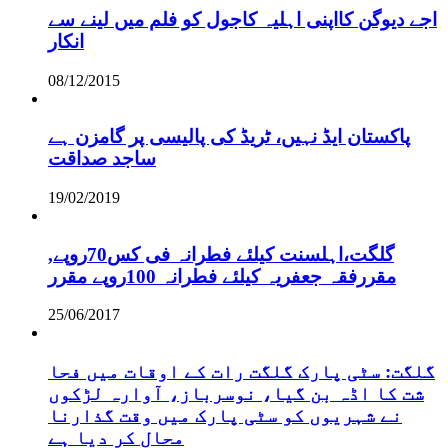
اجے دیوگن کااپنی اہلیہ کاجول کو فلم میں لینے سے
انکار
08/12/2015
پاکستان ایڈ نہیں، ٹریڈ کی پالیسی پر گامزن ہے
ساجد صداقت
19/02/2019
,گلگت،اہلسنت کیلئے فطرانہ فی کس70روپے
مقررفقہ جعفریہ کیلئے فطرانہ 100روپے مقرر
25/06/2017
گلگت: سٹی پارک گلگت رات کے اوقات میں فحا
شت کا اڈہ بن گیا، نوسرباز، آوارہ لڑکوں
نے شہریوں کو سٹی پارک میں وقت گذارنا
محال کر دیا ہے