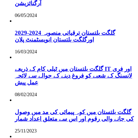
آرگنائزیشن
06/05/2024
گلگت بلتستان ترقیاتی منصوبہ 2024-2029
اورگلگت بلتستان انویسٹمنٹ پلان
16/03/2024
گلگت بلتستان میں ٹیلی کام کے ذریعے IT اور فری
لانسنگ کے شعبے کو فروغ دینے کے حوالے سے لائحہ
عمل پیش
08/02/2024
گلگت بلتستان میں کوہ پیمائی کی مد میں وصول
کی جانے والی رقوم اور اس سے متعلق اعداد شمار
25/11/2023