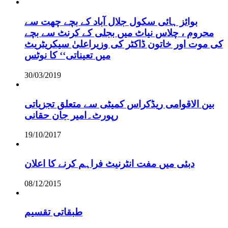
بوائز ہائی سکول جلال آباد کے بچے چھت سے
محروم ، چلاس نیاٹ میں بجلی کے کرنٹ سے بچے
کی موت اور خاتون ڈاکٹر کی وزیراعلیٰ سیکریٹریٹ
میں تعیناتی‘‘ کا نوٹس
30/03/2019
بین الاقوامی ریڈکراس کمیٹی سے متعلق تجزیاتی
رپورٹ۔امیر جان حقانی
19/10/2017
دبئی میں مفت انٹرنیٹ فراہم کرنے کا اعلان
08/12/2015
طبقاتی تقسیم