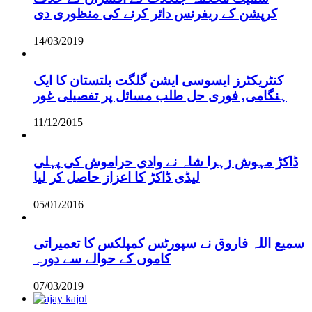
کرپشن کے ریفرنس دائر کرنے کی منظوری دی
14/03/2019
کنٹریکٹرز ایسوسی ایشن گلگت بلتستان کا ایک
ہنگامی, فوری حل طلب مسائل پر تفصیلی غور
11/12/2015
ڈاکڑ مہوش زہرا شاہ نے وادی حراموش کی پہلی
لیڈی ڈاکڑ کا اعزاز حاصل کر لیا
05/01/2016
سمیع اللہ فاروق نے سپورٹس کمپلکس کا تعمیراتی
کاموں کے حوالے سے دورہ
07/03/2019