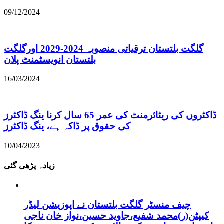
09/12/2024
گلگت بلتستان ترقیاتی منصوبہ 2024-2029 اورگلگت
بلتستان انویسٹمنٹ پلان
16/03/2024
ڈاکٹروں کی ریٹائرمنٹ کی عمر 65 سال کرنا ینگ ڈاکٹرز
کی حقوق پر ڈاکہ ہے، ینگ ڈاکٹرز
10/04/2023
زیادہ پڑھی گئی
چیف منسٹر گلگت بلتستان نے اپوزیشن لیڈر
کیپٹن(ر)محمد شفیع،جاوید حسین،نواز خان ناجی