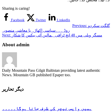
Sharing is caring!
Facebook
Twitter
LinkedIn
گلگت سکردو
Previous:
روڈ ۔۔۔سیاسی اکھاڑہ یا معاشی منصوبہ
مسگر ویلی میں 48 انچ ٹرافی ہمالین آئی بیکس کا شکار
Next:
About admin
Daily Mountain Pass Gilgit Baltistan providing latest authentic
News. Mountain GB published Epaper too.
دیگر تحاریر
ہمیں واپس نیچر کی طرف جانا ہوگا۔۔۔۔۔