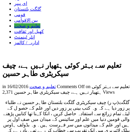
ای پیپر
گلگت بلتستان
قومی
بین الاقوامی
تعلیم و صحت
کھیل اور ثقافت
انٹر ٹینمنٹ
اداریہ / کالمز
تعلیم سے بہتر کوئی ہتھیار نہیں ہے، چیف
سیکریٹری طاہر حسین
on تعلیم سے بہتر کوئی
Comments Off
تعلیم و صحت
16/02/2016
in
2,371 Views
ہتھیار نہیں ہے، چیف سیکریٹری طاہر حسین
گلگت(پ ر) چیف سیکریٹری گلگت بلتستان طاہر حسین نے طلباء
پر زور دیا ہے کہ وہ کتب بینی پر زور دیں اور علم کے حصو ل کے
لیئے تمام زرائع سے استفادہ حاصل کریں ، انکا کہنا تھا کتابیں پڑھنے
والی قومیں دنیا میں علم اور سائینس کے میدان میں صف اول پر
ہیں اور علم کے میدانوں میں سر فہرست ہیں۔ وہ بڈولف ہاوس
پبلک لائبریری میں ایک تقریب سے خطاب کر رہے تھے۔یاد رہے کہ