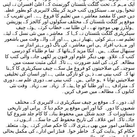
ایک مہم کے تحت گلگت بلتستان گورنمنٹ کے اعلیٰ افسران نے اپنی
تنخواہوں سے سینکڑوں کتب خرید کر پبلک لائبریری کو بطور عطیہ
دیں جس کا مقصد معاشرے میں تعلیم کا فروغ ہے۔ اس تقریب کے
موقع پر گلگت بلتستان کے مختلف سکولوں اور کالجز کے پوزیشن
ہولڈرز بھی موجود تھے ، ان طلبا سے خطاب کرتے ہوئے چیف
سیکریٹری گلگت بلتستان نے کہا کہ معاشرے میں نئی نسل کے لیئے
تعلیم سے بہتر کوئی ہتھیار نہیں ہے اور آنے والے وقت میں باشعور
اور مہذب افراد ہی اس معاشرے کی باگ ڈور بہتر انداز سے
سنبھال سکتے ہیں۔ انکا مزید کہناتھا کہ تما م طلباء کو درسی
کتب کے علاوہ بھی دیگر علوم اور فنون پر لکھی جانے والی کتب کا
مطالعہ کرنے کی اشد ضرورت ہے تاکہ انکی مثبت سمت میں
سوچنے کی صلاحیتوں کو فروغ مل سکے، چیف سیکریٹری کا کہنا
تھا کہ کتب بینی سے ذہن کو تازگی ملتی ہے اور انسان کی تخلیقی
صلاحیتیں توانا ء ہو جاتی ہیں۔ کتب بینی سے دوری علم سے دوری
کے مترادف ہے اور طلبا کو چاہیئے کہ زیادہ سے زیادہ وقت نئی
کتابوں کے مطالعے میں صرف کریں۔
اپنے دورے کے موقع پر چیف سیکریٹری نے لائبریری کے مختلف
شعبوں کا دورہ کیا اور اس موقع پر حکم دیا کہ پرانی اور تاریخی
دستاویزات کہ جدید شکل میں محفوظ بنانے کا کام جلد شروع کیا
جائے تاکہ اس علاقے کی تاریخ محفوظ کی جا سکے۔ انہوں نے
انتظامی امور میں بھی بہتری لانے کا حکم صادر کرتے ہوئے متعلقہ
حکام کو ہدایت کی کہ خاطر خواہ فنڈز اس ادارے کی مکمل بحالی
کے لیئے مختص کئے جائیں۔