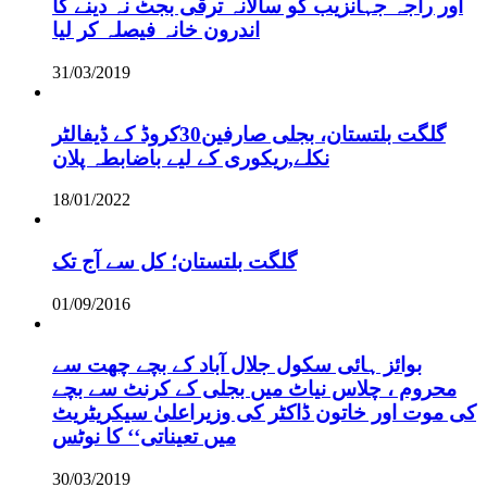
اور راجہ جہانزیب کو سالانہ ترقی بجٹ نہ دینے کا
اندرون خانہ فیصلہ کر لیا
31/03/2019
گلگت بلتستان، بجلی صارفین30کروڈ کے ڈیفالٹر
نکلے,ریکوری کے لیے باضابطہ پلان
18/01/2022
گلگت بلتستان؛ کل سے آج تک
01/09/2016
بوائز ہائی سکول جلال آباد کے بچے چھت سے
محروم ، چلاس نیاٹ میں بجلی کے کرنٹ سے بچے
کی موت اور خاتون ڈاکٹر کی وزیراعلیٰ سیکریٹریٹ
میں تعیناتی‘‘ کا نوٹس
30/03/2019