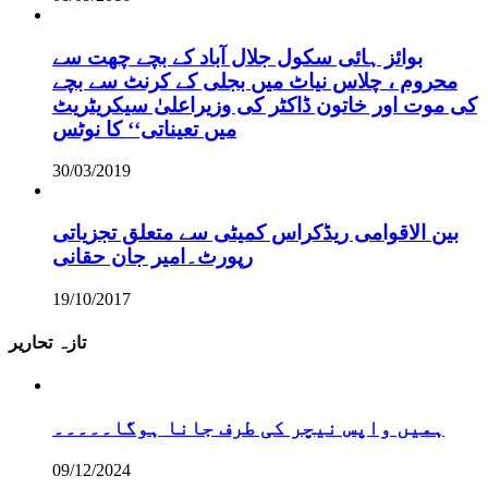
بوائز ہائی سکول جلال آباد کے بچے چھت سے
محروم ، چلاس نیاٹ میں بجلی کے کرنٹ سے بچے
کی موت اور خاتون ڈاکٹر کی وزیراعلیٰ سیکریٹریٹ
میں تعیناتی‘‘ کا نوٹس
30/03/2019
بین الاقوامی ریڈکراس کمیٹی سے متعلق تجزیاتی
رپورٹ۔امیر جان حقانی
19/10/2017
تازہ تحاریر
ہمیں واپس نیچر کی طرف جانا ہوگا۔۔۔۔۔
09/12/2024