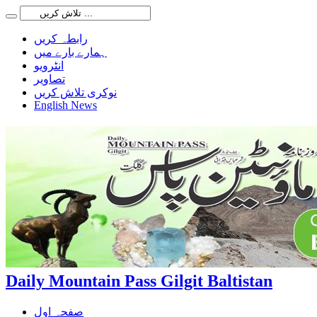
رابطہ کریں
ہمارے بارے میں
انٹرویو
تصاویر
نوکری تلاش کریں
English News
Daily Mountain Pass Gilgit Baltistan
صفحہ اول