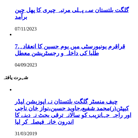
گلگت بلتستان سے پہلی مرتبہ چیری کا پھل چین
برآمد
07/11/2023
قراقرم یونیورسٹی میں یوم حسین کا انعقاد۔,7
طلبا کی داخلہ و رجسٹریشن معطل
04/09/2023
شہرت یافتہ
چیف منسٹر گلگت بلتستان نے اپوزیشن لیڈر
کیپٹن(ر)محمد شفیع،جاوید حسین،نواز خان ناجی
اور راجہ جہانزیب کو سالانہ ترقی بجٹ نہ دینے کا
اندرون خانہ فیصلہ کر لیا
31/03/2019