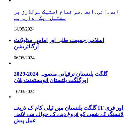
ایس۔ائی۔ایف ۔سی تمام اسٹیک ہولڈرز پر
مشتمل ایک ادارہ ہے
14/05/2024
اسلامی جمیعت طلبہ اور امامیہ سٹوڈنٹ
آرگنائزیشن
06/05/2024
گلگت بلتستان ترقیاتی منصوبہ 2024-2029
اورگلگت بلتستان انویسٹمنٹ پلان
16/03/2024
گلگت بلتستان میں ٹیلی کام کے ذریعے IT اور فری
لانسنگ کے شعبے کو فروغ دینے کے حوالے سے لائحہ
عمل پیش