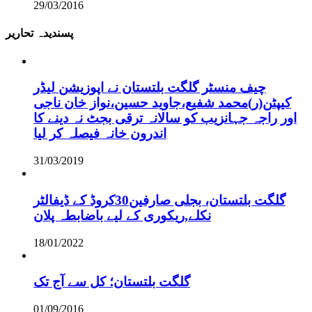
29/03/2016
پسندیدہ تحاریر
چیف منسٹر گلگت بلتستان نے اپوزیشن لیڈر
کیپٹن(ر)محمد شفیع،جاوید حسین،نواز خان ناجی
اور راجہ جہانزیب کو سالانہ ترقی بجٹ نہ دینے کا
اندرون خانہ فیصلہ کر لیا
31/03/2019
گلگت بلتستان، بجلی صارفین30کروڈ کے ڈیفالٹر
نکلے,ریکوری کے لیے باضابطہ پلان
18/01/2022
گلگت بلتستان؛ کل سے آج تک
01/09/2016