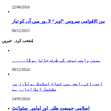
22/06/2016
بین الاقوامی سروس ”اوبر“ لاہور میں آنے کو تیار
06/12/2015
مُنتخب کردہ خبریں
ہمیں واپس نیچر کی طرف جانا ہوگا۔۔۔۔۔
09/12/2024
ایس۔ائی۔ایف ۔سی تمام اسٹیک ہولڈرز پر
مشتمل ایک ادارہ ہے
14/05/2024
اسلامی جمیعت طلبہ اور امامیہ سٹوڈنٹ