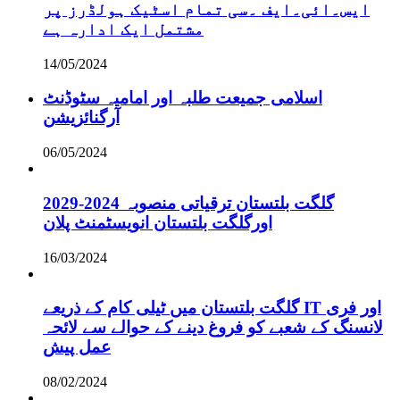
ایس۔ائی۔ایف ۔سی تمام اسٹیک ہولڈرز پر
مشتمل ایک ادارہ ہے
14/05/2024
اسلامی جمیعت طلبہ اور امامیہ سٹوڈنٹ
آرگنائزیشن
06/05/2024
گلگت بلتستان ترقیاتی منصوبہ 2024-2029
اورگلگت بلتستان انویسٹمنٹ پلان
16/03/2024
گلگت بلتستان میں ٹیلی کام کے ذریعے IT اور فری
لانسنگ کے شعبے کو فروغ دینے کے حوالے سے لائحہ
عمل پیش
08/02/2024