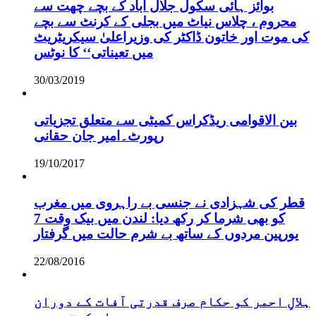
بوائز ہائی سکول جلال آباد کے بچے چھت سے
محروم ، چلاس نیاٹ میں بجلی کے کرنٹ سے بچے
کی موت اور خاتون ڈاکٹر کی وزیراعلیٰ سیکریٹریٹ
میں تعیناتی‘‘ کا نوٹس
30/03/2019
بین الاقوامی ریڈکراس کمیٹی سے متعلق تجزیاتی
رپورٹ۔امیر جان حقانی
19/10/2017
قطر کی شہزادی نے جنسی بے راہروی میں مغرب
کو بھی شرما کر رکھ دیا: لندن میں بیک وقت 7
یورپین مردوں کے ساتھ بے شرم حالت میں گرفتار
22/08/2016
ہلالِ احمر کو حکام صرف قدرتی آفات کے دوران