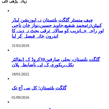
زیادہ پڑھی گئی
چیف منسٹر گلگت بلتستان نے اپوزیشن لیڈر
کیپٹن(ر)محمد شفیع،جاوید حسین،نواز خان ناجی
اور راجہ جہانزیب کو سالانہ ترقی بجٹ نہ دینے کا
اندرون خانہ فیصلہ کر لیا
31/03/2019
گلگت بلتستان، بجلی صارفین30کروڈ کے ڈیفالٹر
نکلے,ریکوری کے لیے باضابطہ پلان
18/01/2022
گلگت بلتستان؛ کل سے آج تک
01/09/2016