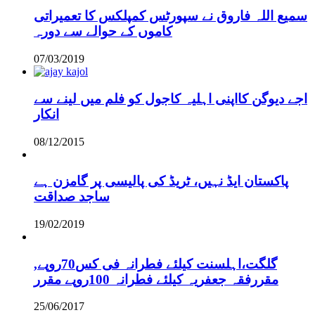
سمیع اللہ فاروق نے سپورٹس کمپلکس کا تعمیراتی
کاموں کے حوالے سے دورہ
07/03/2019
اجے دیوگن کااپنی اہلیہ کاجول کو فلم میں لینے سے
انکار
08/12/2015
پاکستان ایڈ نہیں، ٹریڈ کی پالیسی پر گامزن ہے
ساجد صداقت
19/02/2019
,گلگت،اہلسنت کیلئے فطرانہ فی کس70روپے
مقررفقہ جعفریہ کیلئے فطرانہ 100روپے مقرر
25/06/2017