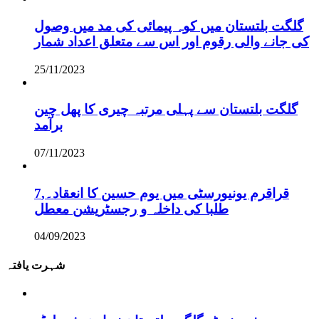
گلگت بلتستان میں کوہ پیمائی کی مد میں وصول
کی جانے والی رقوم اور اس سے متعلق اعداد شمار
25/11/2023
گلگت بلتستان سے پہلی مرتبہ چیری کا پھل چین
برآمد
07/11/2023
قراقرم یونیورسٹی میں یوم حسین کا انعقاد۔,7
طلبا کی داخلہ و رجسٹریشن معطل
04/09/2023
شہرت یافتہ