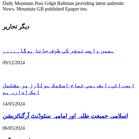
Daily Mountain Pass Gilgit Baltistan providing latest authentic
News. Mountain GB published Epaper too.
دیگر تحاریر
ہمیں واپس نیچر کی طرف جانا ہوگا۔۔۔۔۔
09/12/2024
ایس۔ائی۔ایف ۔سی تمام اسٹیک ہولڈرز پر مشتمل
ایک ادارہ ہے
14/05/2024
اسلامی جمیعت طلبہ اور امامیہ سٹوڈنٹ آرگنائزیشن
06/05/2024