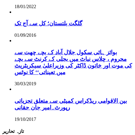
18/01/2022
گلگت بلتستان؛ کل سے آج تک
01/09/2016
بوائز ہائی سکول جلال آباد کے بچے چھت سے
محروم ، چلاس نیاٹ میں بجلی کے کرنٹ سے بچے
کی موت اور خاتون ڈاکٹر کی وزیراعلیٰ سیکریٹریٹ
میں تعیناتی‘‘ کا نوٹس
30/03/2019
بین الاقوامی ریڈکراس کمیٹی سے متعلق تجزیاتی
رپورٹ۔امیر جان حقانی
19/10/2017
تازہ تحاریر