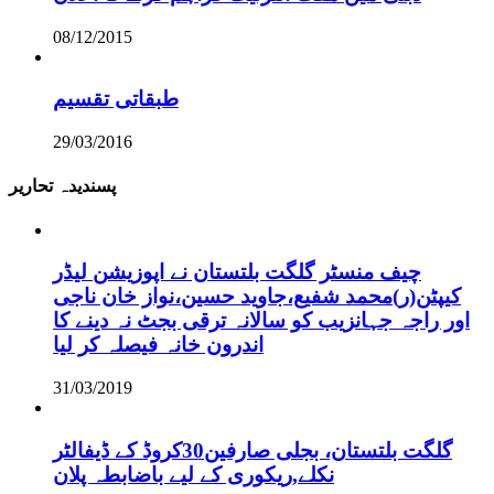
08/12/2015
طبقاتی تقسیم
29/03/2016
پسندیدہ تحاریر
چیف منسٹر گلگت بلتستان نے اپوزیشن لیڈر
کیپٹن(ر)محمد شفیع،جاوید حسین،نواز خان ناجی
اور راجہ جہانزیب کو سالانہ ترقی بجٹ نہ دینے کا
اندرون خانہ فیصلہ کر لیا
31/03/2019
گلگت بلتستان، بجلی صارفین30کروڈ کے ڈیفالٹر
نکلے,ریکوری کے لیے باضابطہ پلان