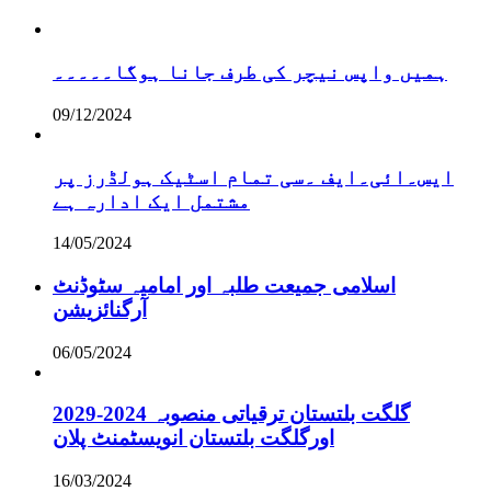
ہمیں واپس نیچر کی طرف جانا ہوگا۔۔۔۔۔
09/12/2024
ایس۔ائی۔ایف ۔سی تمام اسٹیک ہولڈرز پر
مشتمل ایک ادارہ ہے
14/05/2024
اسلامی جمیعت طلبہ اور امامیہ سٹوڈنٹ
آرگنائزیشن
06/05/2024
گلگت بلتستان ترقیاتی منصوبہ 2024-2029
اورگلگت بلتستان انویسٹمنٹ پلان
16/03/2024