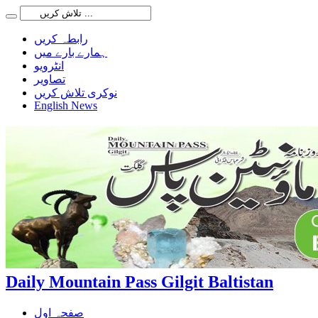
رابطہ کریں
ہمارے بارے میں
انٹرویو
تصاویر
نوکری تلاش کریں
English News
Daily Mountain Pass Gilgit Baltistan
صفحہ اول