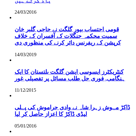
یاد کرتے ہیں
24/03/2016
قومی احتساب بیور گلگت نے حاجی گلبر خان
سمیت محکمہ جنگلات کے آفسران کے خلاف
کرپشن کے ریفرنس دائر کرنے کی منظوری دی
14/03/2019
کنٹریکٹرز ایسوسی ایشن گلگت بلتستان کا ایک
ہنگامی, فوری حل طلب مسائل پر تفصیلی غور
11/12/2015
ڈاکڑ مہوش زہرا شاہ نے وادی حراموش کی پہلی
لیڈی ڈاکڑ کا اعزاز حاصل کر لیا
05/01/2016