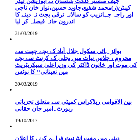
چیف منسٹر گلگت بلتستان نے اپوزیشن لیڈر
کیپٹن(ر)محمد شفیع،جاوید حسین،نواز خان ناجی
اور راجہ جہانزیب کو سالانہ ترقی بجٹ نہ دینے کا
اندرون خانہ فیصلہ کر لیا
31/03/2019
بوائز ہائی سکول جلال آباد کے بچے چھت سے
محروم ، چلاس نیاٹ میں بجلی کے کرنٹ سے بچے
کی موت اور خاتون ڈاکٹر کی وزیراعلیٰ سیکریٹریٹ
میں تعیناتی‘‘ کا نوٹس
30/03/2019
بین الاقوامی ریڈکراس کمیٹی سے متعلق تجزیاتی
رپورٹ۔امیر جان حقانی
19/10/2017
دبئی میں مفت انٹرنیٹ فراہم کرنے کا اعلان