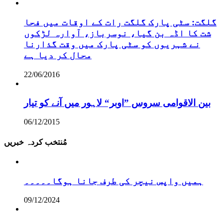
گلگت: سٹی پارک گلگت رات کے اوقات میں فحا
شت کا اڈہ بن گیا، نوسرباز، آوارہ لڑکوں
نے شہریوں کو سٹی پارک میں وقت گذارنا
محال کر دیا ہے
22/06/2016
بین الاقوامی سروس ”اوبر“ لاہور میں آنے کو تیار
06/12/2015
مُنتخب کردہ خبریں
ہمیں واپس نیچر کی طرف جانا ہوگا۔۔۔۔۔
09/12/2024