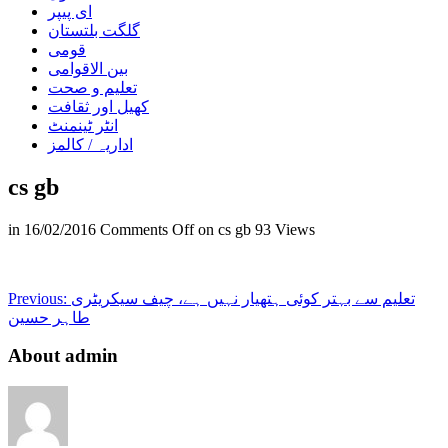
ای پیپر
گلگت بلتستان
قومی
بین الاقوامی
تعلیم و صحت
کھیل اور ثقافت
انٹر ٹینمنٹ
اداریہ / کالمز
cs gb
in
16/02/2016
Comments Off
on cs gb
93 Views
تعلیم سے بہتر کوئی ہتھیار نہیں ہے، چیف سیکریٹری
Previous:
طاہر حسین
About admin