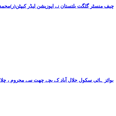
چیف منسٹر گلگت بلتستان نے اپوزیشن لیڈر کیپٹن(ر)محمد ش
بوائز ہائی سکول جلال آباد کے بچے چھت سے محروم ، چلا