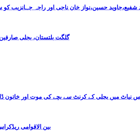
فیع،جاوید حسین،نواز خان ناجی اور راجہ جہانزیب کو سالا
گلگت بلتستان، بجلی صارفین30کروڈ کے ڈیفالٹر نکلے,ریکوری کے لیے باضابطہ پلان
س نیاٹ میں بجلی کے کرنٹ سے بچے کی موت اور خاتون ڈاکٹ
بین الاقوامی ریڈکرا