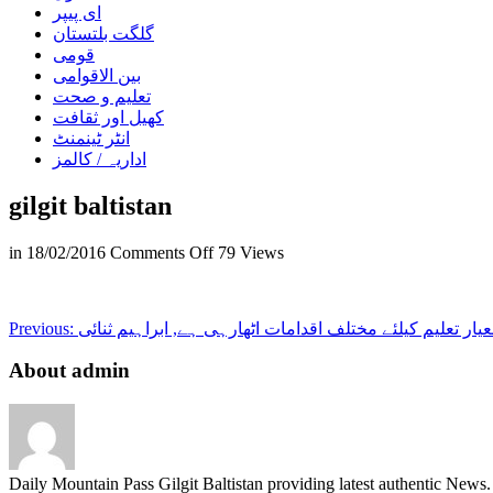
ای پیپر
گلگت بلتستان
قومی
بین الاقوامی
تعلیم و صحت
کھیل اور ثقافت
انٹر ٹینمنٹ
اداریہ / کالمز
gilgit baltistan
on
in
18/02/2016
Comments Off
79 Views
gilgit
baltistan
ر تعلیم کیلئے مختلف اقدامات اٹھارہی ہے, ابراہیم ثنائی
Previous:
About admin
Daily Mountain Pass Gilgit Baltistan providing latest authentic New