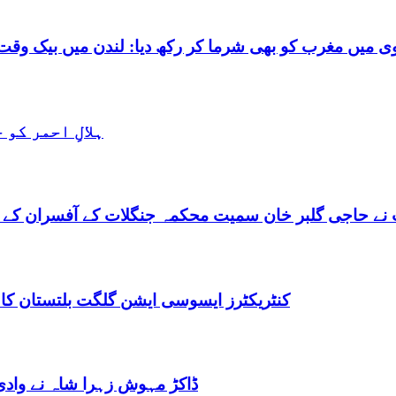
شرما کر رکھ دیا: لندن میں بیک وقت 7 یورپین مردوں کے ساتھ بے شرم حالت میں گرفتا
ہلالِ احمر کو
نے حاجی گلبر خان سمیت محکمہ جنگلات کے آفسران کے 
کنٹریکٹرز ایسوسی ایشن گلگت بلتستان کا
ڈاکڑ مہوش زہرا شاہ نے وادی