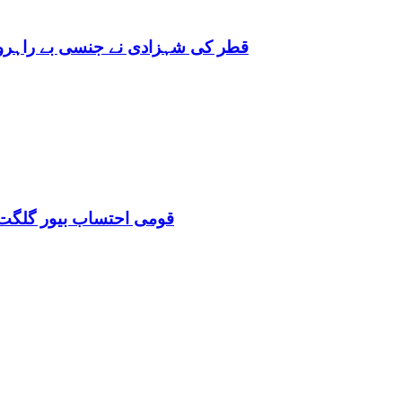
قطر کی شہزادی نے جنسی بے راہروی میں مغرب کو بھی 
قومی احتساب بیور گلگت 