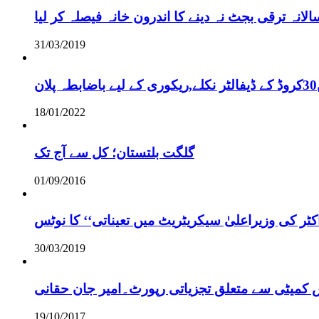
نہ ترقی بجٹ نہ دینے کا اندرون خانہ فیصلہ کر لیا
31/03/2019
18/01/2022
گلگت بلتستان؛ کل سے آج تک
01/09/2016
ر کی وزیراعلیٰ سیکریٹریٹ میں تعیناتی‘‘ کا نوٹس
30/03/2019
س کمیٹی سے متعلق تجزیاتی رپورٹ۔امیر جان حقانی
19/10/2017