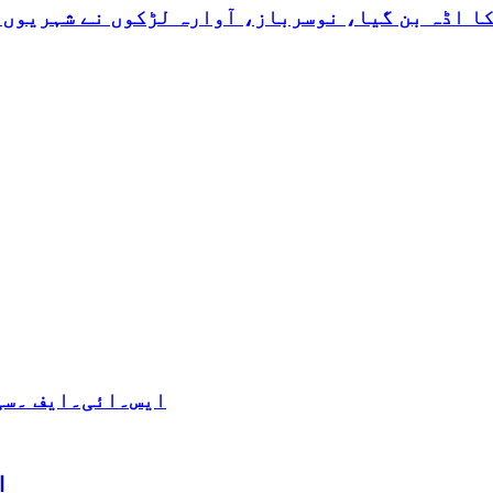
کا اڈہ بن گیا، نوسرباز، آوارہ لڑکوں نے شہریوں 
ایس۔ائی۔ایف ۔سی 
ا