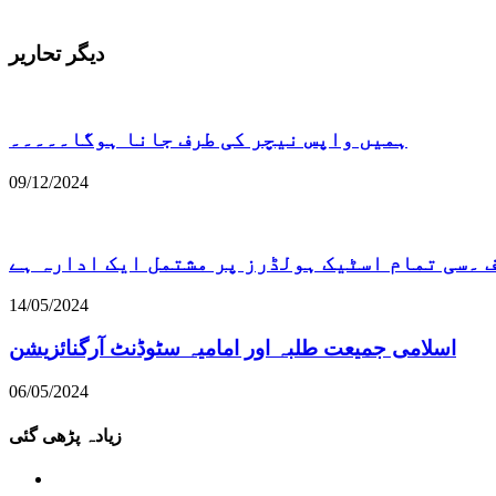
دیگر تحاریر
ہمیں واپس نیچر کی طرف جانا ہوگا۔۔۔۔۔
09/12/2024
۔سی تمام اسٹیک ہولڈرز پر مشتمل ایک ادارہ ہے
14/05/2024
اسلامی جمیعت طلبہ اور امامیہ سٹوڈنٹ آرگنائزیشن
06/05/2024
زیادہ پڑھی گئی