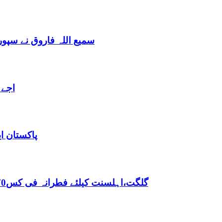
سمیع اللہ فاروق نے سپو
اجے 
پاکستان ا
,گلگت،اہلسنت کیلئے فطرانہ فی کس70روپے مقررفقہ جعفریہ کیلئے فطرانہ 100روپے مقرر