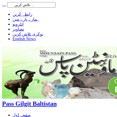
رابطہ کریں
ہمارے بارے میں
انٹرویو
تصاویر
نوکری تلاش کریں
English News
Pass Gilgit Baltistan
صفحہ اول