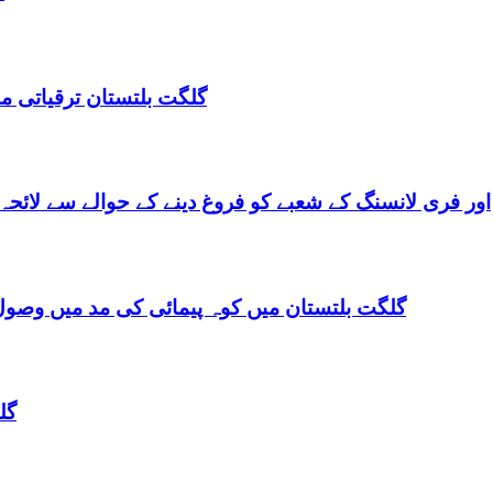
گلگت بلتستان ترقیاتی منصوبہ 2024-2029 اورگلگت بلتستان 
گلگت بلتستان میں ٹیلی کام کے ذریعے IT اور فری لانسنگ کے شعبے کو فروغ دینے کے حوالے س
گلگت بلتستان میں کوہ پیمائی کی مد میں وصول
گل