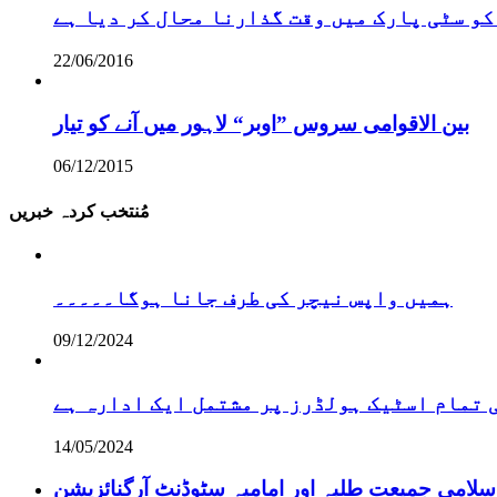
کو سٹی پارک میں وقت گذارنا محال کر دیا ہے
22/06/2016
بین الاقوامی سروس ”اوبر“ لاہور میں آنے کو تیار
06/12/2015
مُنتخب کردہ خبریں
ہمیں واپس نیچر کی طرف جانا ہوگا۔۔۔۔۔
09/12/2024
تمام اسٹیک ہولڈرز پر مشتمل ایک ادارہ ہے
14/05/2024
سلامی جمیعت طلبہ اور امامیہ سٹوڈنٹ آرگنائزیشن