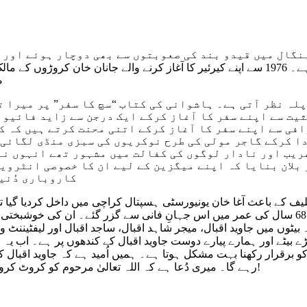
نگال میں قیدو بند کی صعوبتوں سے بھی دوچار ہوئے اور 
ان کی کاروباری اور مہماتی زندگی کا آغاز ہوتا ہے۔ 1976 سے اپنے کیرئیر کا آغاز کرن
ض
لہ نظر آتی ہے۔ ہاشوانی کی کتاب “سچ کا سفر” پر میرا ت
یت سے اپنے سفر کا آغاز کرکے ایک درجن سے زاید فائیو 
فی سے اپنے سفر کا آغاز کرکے اتنی محنت کرتے ہیں کہ ک
ا کرکے گاجر مولی کی طرح نوکریوں کی سبزی منڈی لگائی 
غریب اور نادار لوگوں کی کفالت میں مشہور تھے انہوں نے
بلان بنایا کہ اپنے میگزین کے لیے ان کا خصوصی انٹروی
کاروباری دُنیا
یف کے باعث آغا خان یونیورسٹی ہسپتال کراچی میں داخل کردیا گیا تھا
گئے تھے۔ پیرکی رات ان کی طبیعت اچانک بگڑ گئی اور وہ 68 سال کی عمر میں اس جہانِ فانی سے گ
 بیٹوں میں جاوید اقبال، میجر شاہد اقبال، ساجد اقبال اور لیفٹینن
ے بیٹے اور ہمارے پیارے دوست جاوید اقبال کے کندھوں پر ہے۔ اب یہ
کو برقرار رکھنا بہت مشکل ہوتا ہے۔ ہمیں اُمید ہے کہ جاوید اقبال
رہے گا۔ میری دُعا ہے کہ اللہ تعالیٰ مرحوم کو کروٹ کروٹ جنت نصیب فرمائے اور پسماندگان کو صبر جمیل عطا کرے۔ آمین!