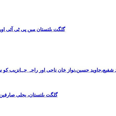
گلگت بلتستان میں پی ٹی آئی اور 
فیع،جاوید حسین،نواز خان ناجی اور راجہ جہانزیب کو سالا
گلگت بلتستان، بجلی صارفین30کروڈ کے ڈیفالٹر نکلے,ریکوری کے لیے باضابطہ پلان