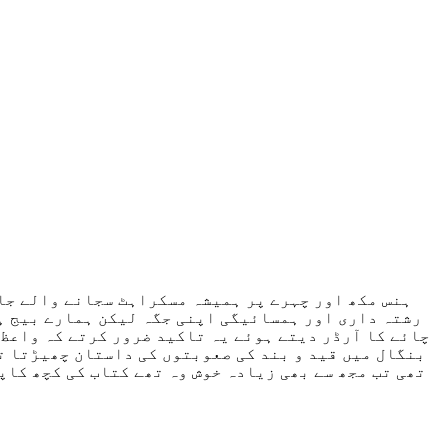
ہنس مکھ اور چہرے پر ہمیشہ مسکراہٹ سجانے والے جان
رشتہ داری اور ہمسائیگی اپنی جگہ لیکن ہمارے بیج ہ
چائے کا آرڈر دیتے ہوئے یہ تاکید ضرور کرتے کہ واعظ 
بنگال میں قید و بند کی صعوبتوں کی داستان چھیڑتا ت
تھی تب مجھ سے بھی زیادہ خوش وہ تھے کتاب کی کچھ کاپ