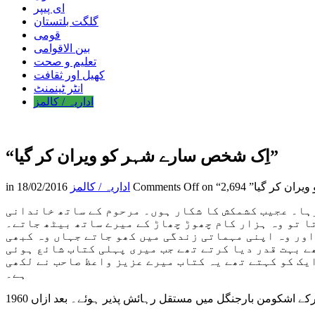
ای پیپر
گلگت بلتستان
قومی
بین الاقوامی
تعلیم و صحت
کھیل اور ثقافت
انٹر ٹینمنٹ
اداریہ / کالمز
“اِک شخص سارے شہر کو ویران کر گیا”
ویران کر گیا”
Comments Off
اداریہ / کالمز
18/02/2016
in
رہا۔ عجیب کشمکش کا شکار ہوں۔ مرحوم کے ساتھ خاندانی
ا تو وہ ہزار کام چھوڑ چھاڑ کے میرے ساتھ بیٹھ جاتے۔
اور وہ اپنی مہماتی زندگی میں کھو جاتے جہاں وہ کبھی
ے بہت قدر دیا کرتے تھے جب میری پہلی کتاب شائع ہوئی
ایک کو کہتے تھے یہ کتاب میرے عزیز واعظ صاحب نے لکھی
ہے۔
 کرکے اشکومن بارجنگل میں مستقل رہائش پذیر ہوئے۔ بعد ازاں