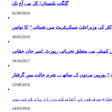
گلگت بلتستان؛ کل سے آج تک
01/09/2016
ر کی وزیراعلیٰ سیکریٹریٹ میں تعیناتی‘‘ کا نوٹس
30/03/2019
س کمیٹی سے متعلق تجزیاتی رپورٹ۔امیر جان حقانی
19/10/2017
ر
22/08/2016
 حکام صرف قدرتی آفات کے دوران یاد کرتے ہیں
24/03/2016