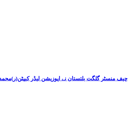
چیف منسٹر گلگت بلتستان نے اپوزیشن لیڈر کیپٹن(ر)محمد ش