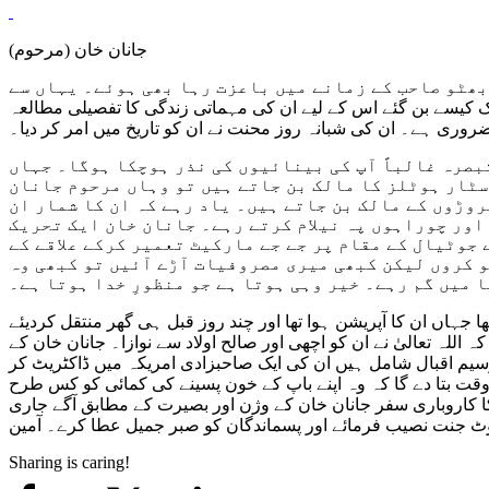
جانان خان (مرحوم)
بھٹو صاحب کے زمانے میں باعزت رہا بھی ہوئے۔ یہاں سے
ے والے جانان خان کروڑوں کے مالک کیسے بن گئے اس کے لیے ان کی مہماتی زندگی کا تفصیلی مطالعہ
روری ہے۔ ان کی شبانہ روز محنت نے ان کو تاریخ میں امر کر دیا۔
بصرہ غالباً آپ کی بینائیوں کی نذر ہوچکا ہوگا۔ جہاں
سٹار ہوٹلز کا مالک بن جاتے ہیں تو وہاں مرحوم جانان
روڑوں کے مالک بن جاتے ہیں۔ یاد رہے کہ ان کا شمار ان
اور چوراہوں پہ نیلام کرتے رہے۔ جانان خان ایک تحریک
 جوٹیال کے مقام پر جے جے مارکیٹ تعمیر کرکے علاقے کے
و کروں لیکن کبھی میری مصروفیات آڑے آئیں تو کبھی وہ
 میں گم رہے۔ خیر وہی ہوتا ہے جو منظورِ خدا ہوتا ہے۔
 جہاں ان کا آپریشن ہوا تھا اور چند روز قبل ہی گھر منتقل کردیئے
زر گئے۔ ان کی خوشبختی کہ اللہ تعالیٰ نے ان کو اچھی اور صالح اولاد سے نوازا۔ جانان خان کے
ٹ وسیم اقبال شامل ہیں ان کی ایک صاحبزادی امریکہ میں ڈاکٹریٹ کر
 وقت بتا دے گا کہ وہ اپنے باپ کے خون پسینے کی کمائی کو کس طرح
 کا کاروباری سفر جانان خان کے وژن اور بصیرت کے مطابق آگے جاری
Sharing is caring!