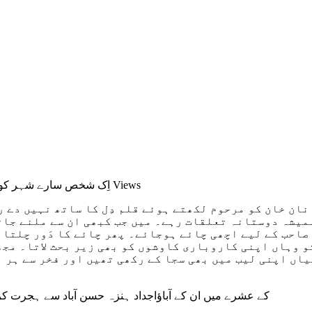
2,694 Views
on “اِک شخص سارے شہر کو 
ان خان کو مرحوم لکھتے ہوئے قلم دِل کا ساتھ نہیں دے 
میشہ دوستانہ تعلقات رہے۔ میں جب کبھی ان سے ملنے جات
صاحب کے لیے اچھی چائے ہوجائے۔ پھر چائے کا دَور چلتا 
و وہاں اپنی کاروباری کاوشوں کو بھی زیر بحث لاتا۔ مجھ
یاں اپنی لیب میں بھی سجا کے رکھی تھیں اور فخر سے ہر 
1960 کے عشرے میں ان کے آباؤاجداد ہنزہ حسن آباد سے ہجرت