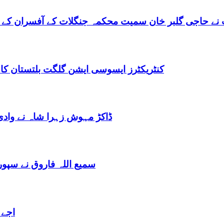
نے حاجی گلبر خان سمیت محکمہ جنگلات کے آفسران کے 
کنٹریکٹرز ایسوسی ایشن گلگت بلتستان کا
ڈاکڑ مہوش زہرا شاہ نے وادی
سمیع اللہ فاروق نے سپو
اجے 