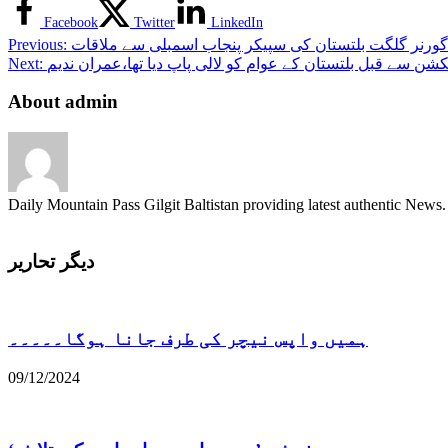
Facebook
Twitter
LinkedIn
گورنر گلگت بلتستان کی سپیکر پنجاب اسمبلی سے ملاقات
Previous:
کشن سے قبل بلتستان کے عوام کو لالی پاپ دیا تھا،عمران ندیم
Next:
About admin
Daily Mountain Pass Gilgit Baltistan providing latest authentic New
دیگر تحاریر
ہمیں واپس نیچر کی طرف جانا ہوگا۔۔۔۔۔
09/12/2024