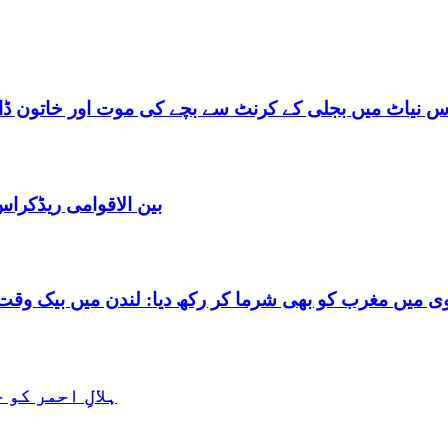
س نیاٹ میں بجلی کے کرنٹ سے بچے کی موت اور خاتون ڈاکٹ
بین الاقوامی ریڈکرا
شرما کر رکھ دیا: لندن میں بیک وقت 7 یورپین مردوں کے ساتھ بے شرم حالت میں گرفتا
ہلالِ احمر کو