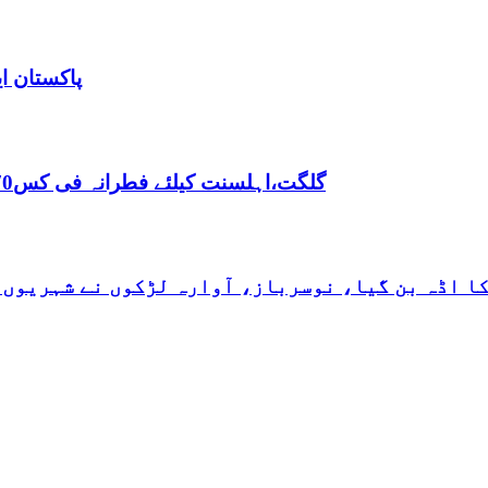
پاکستان ا
,گلگت،اہلسنت کیلئے فطرانہ فی کس70روپے مقررفقہ جعفریہ کیلئے فطرانہ 100روپے مقرر
کا اڈہ بن گیا، نوسرباز، آوارہ لڑکوں نے شہریوں 