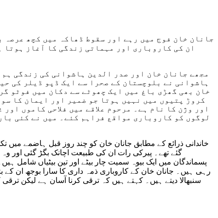
جانان خان فوج میں رہے اور سقوط ڈھاکہ میں کچھ عرصہ ب
مجھے جانان خان اور صدر الدین ہاشوانی کی زندگی ہم پ
ہاشوانی نے بلوچستان کے صحرا سے ایک ڈپو ڈیلر کی حیث
خان بھی گھڑی باغ میں ایک چھوٹے سے دکان میں فوٹو گرا
کروڑ پتیوں میں نہیں ہوتا جو ضمیر اور ایمان کا سود
اور وژن کا نام ہے۔ مرحوم علاقے میں فلاحی کاموں اور 
لوگوں کو کاروباری مواقع فراہم کئے۔ میں نے کئی بار 
خاندانی ذرائع کے مطابق جانان خان کو چند روز قبل ہاضمے میں تکل
پسماندگان میں ایک بیوہ سمیت چار بیٹے اور تین بیٹیاں شامل ہیں۔
رہی ہیں۔ جانان خان کے کاروباری ذمہ داری کا سارا بوجھ ان کے بڑ
سنبھالا دیتے ہیں۔ کہتے ہیں کہ ترقی کرنا آسان ہے لیکن ترقی 