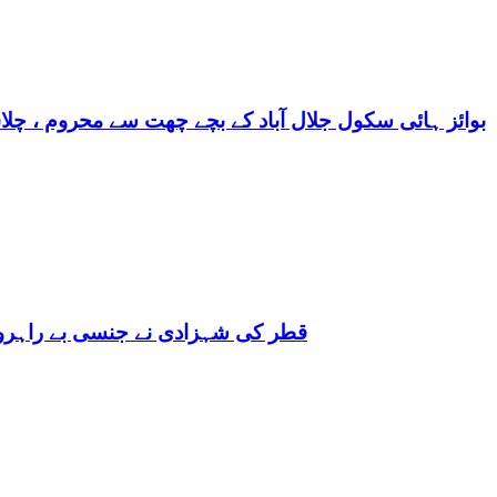
بوائز ہائی سکول جلال آباد کے بچے چھت سے محروم ، چلا
قطر کی شہزادی نے جنسی بے راہروی میں مغرب کو بھی 