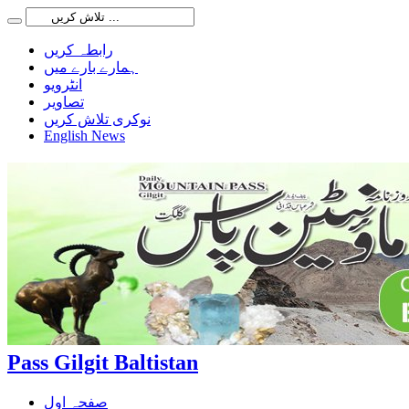
رابطہ کریں
ہمارے بارے میں
انٹرویو
تصاویر
نوکری تلاش کریں
English News
Pass Gilgit Baltistan
صفحہ اول