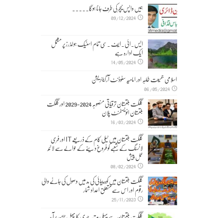
ہمیں واپس نیچر کی طرف جانا ہوگا۔۔۔۔۔
09/12/2024
ایس۔ائی۔ایف ۔سی تمام اسٹیک ہولڈرز پر مشتمل
ایک ادارہ ہے
14/05/2024
اسلامی جمیعت طلبہ اور امامیہ سٹوڈنٹ آرگنائزیشن
06/05/2024
گلگت بلتستان ترقیاتی منصوبہ 2024-2029 اورگلگت
بلتستان انویسٹمنٹ پلان
16/03/2024
گلگت بلتستان میں ٹیلی کام کے ذریعے IT اور فری
لانسنگ کے شعبے کو فروغ دینے کے حوالے سے لائحہ
عمل پیش
08/02/2024
گلگت بلتستان میں کوہ پیمائی کی مد میں وصول کی جانے والی
رقوم اور اس سے متعلق اعداد شمار
25/11/2023
گلگت بلتستان سے پہلی مرتبہ چیری کا پھل چین برآمد