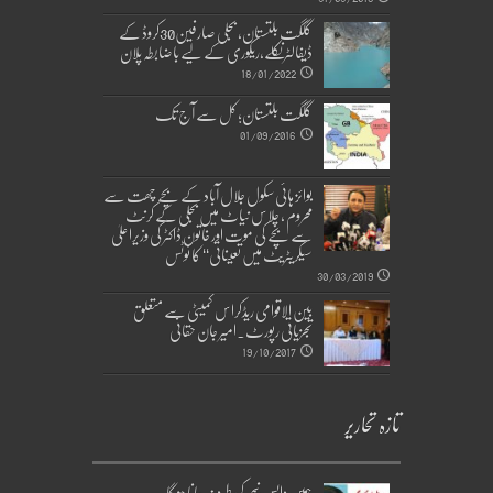
گلگت بلتستان، بجلی صارفین30کروڈ کے
ڈیفالٹر نکلے,ریکوری کے لیے باضابطہ پلان
18/01/2022
گلگت بلتستان؛ کل سے آج تک
01/09/2016
بوائز ہائی سکول جلال آباد کے بچے چھت سے
محروم ، چلاس نیاٹ میں بجلی کے کرنٹ
سے بچے کی موت اور خاتون ڈاکٹر کی وزیراعلیٰ
سیکریٹریٹ میں تعیناتی‘‘ کا نوٹس
30/03/2019
بین الاقوامی ریڈکراس کمیٹی سے متعلق
تجزیاتی رپورٹ۔امیر جان حقانی
19/10/2017
تازہ تحاریر
ہمیں واپس نیچر کی طرف جانا ہوگا۔۔۔۔۔