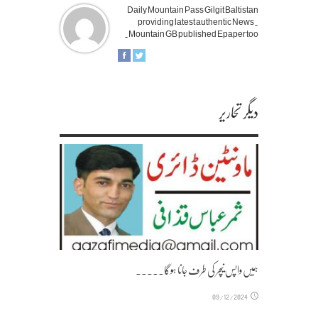
Daily Mountain Pass Gilgit Baltistan
providing latest authentic News.
Mountain GB published Epaper too.
دیگر تحاریر
ہمیں واپس نیچر کی طرف جانا ہوگا۔۔۔۔۔
09/12/2024