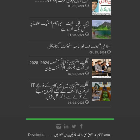
09/12/2024
ایس۔ائی۔ایف ۔سی تمام اسٹیک ہولڈرز پر
مشتمل ایک ادارہ ہے
14/05/2024
اسلامی جمیعت طلبہ اور امامیہ سٹوڈنٹ آرگنائزیشن
06/05/2024
گلگت بلتستان ترقیاتی منصوبہ 2024-2029
اورگلگت بلتستان انویسٹمنٹ پلان
16/03/2024
گلگت بلتستان میں ٹیلی کام کے ذریعے IT
اور فری لانسنگ کے شعبے کو فروغ دینے
کے حوالے سے لائحہ عمل پیش
08/02/2024
.2016 © تمام جملہ حقوق بحق روزنامہ ماونٹین پاس محفوظ ہیں۔ ....Developed