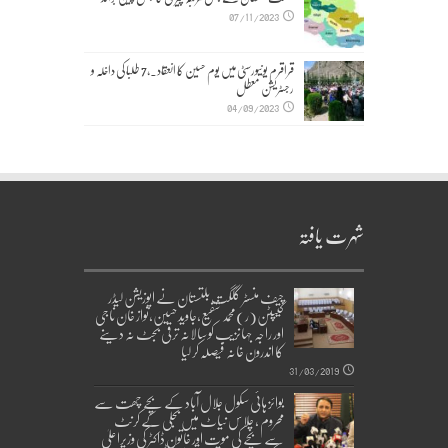
07/11/2023
قراقرم یونیورسٹی میں یوم حسین کا انعقاد۔,7 طلبا کی داخلہ و
رجسٹریشن معطل
04/09/2023
شہرت یافتہ
چیف منسٹر گلگت بلتستان نے اپوزیشن لیڈر
کیپٹن(ر)محمد شفیع،جاوید حسین،نواز خان ناجی
اور راجہ جہانزیب کو سالانہ ترقی بجٹ نہ دینے
کا اندرون خانہ فیصلہ کر لیا
31/03/2019
بوائز ہائی سکول جلال آباد کے بچے چھت سے
محروم ، چلاس نیاٹ میں بجلی کے کرنٹ
سے بچے کی موت اور خاتون ڈاکٹر کی وزیراعلیٰ