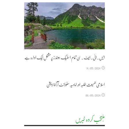
ایس۔ائی۔ایف ۔سی تمام اسٹیک ہولڈرز پر مشتمل ایک ادارہ ہے
14/05/2024
اسلامی جمیعت طلبہ اور امامیہ سٹوڈنٹ آرگنائزیشن
06/05/2024
مُنتخب کردہ خبریں