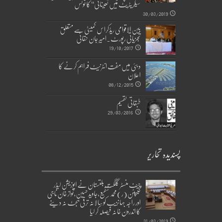
سیکریٹریٹ میں تعیناتی‘‘ کا نوٹس
30/03/2019
بین الاقوامی ریڈکراس کمیٹی سے متعلق
تجزیاتی رپورٹ۔امیر جان حقانی
19/10/2017
دبئی میں مفت انٹرنیٹ فراہم کرنے کا
اعلان
08/12/2015
طبقاتی تقسیم
29/03/2016
پسندیدہ تحاریر
چیف منسٹر گلگت بلتستان نے اپوزیشن لیڈر
کیپٹن(ر)محمد شفیع،جاوید حسین،نواز خان ناجی
اور راجہ جہانزیب کو سالانہ ترقی بجٹ نہ دینے
کا اندرون خانہ فیصلہ کر لیا
31/03/2019