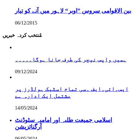
بین الاقوامی سروس ”اوبر“ لاہور میں آنے کو تیار
06/12/2015
مُنتخب کردہ خبریں
ہمیں واپس نیچر کی طرف جانا ہوگا۔۔۔۔۔
09/12/2024
ایس۔ائی۔ایف ۔سی تمام اسٹیک ہولڈرز پر
مشتمل ایک ادارہ ہے
14/05/2024
اسلامی جمیعت طلبہ اور امامیہ سٹوڈنٹ
آرگنائزیشن
06/05/2024