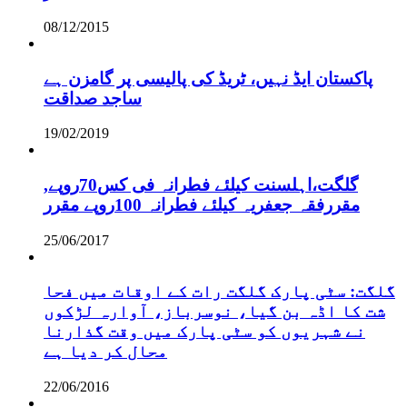
08/12/2015
پاکستان ایڈ نہیں، ٹریڈ کی پالیسی پر گامزن ہے
ساجد صداقت
19/02/2019
,گلگت،اہلسنت کیلئے فطرانہ فی کس70روپے
مقررفقہ جعفریہ کیلئے فطرانہ 100روپے مقرر
25/06/2017
گلگت: سٹی پارک گلگت رات کے اوقات میں فحا
شت کا اڈہ بن گیا، نوسرباز، آوارہ لڑکوں
نے شہریوں کو سٹی پارک میں وقت گذارنا
محال کر دیا ہے
22/06/2016