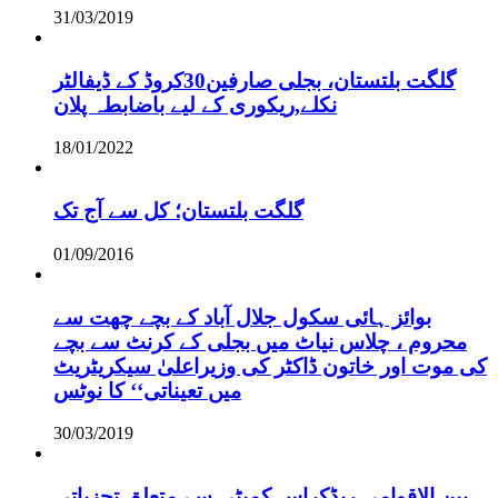
31/03/2019
گلگت بلتستان، بجلی صارفین30کروڈ کے ڈیفالٹر
نکلے,ریکوری کے لیے باضابطہ پلان
18/01/2022
گلگت بلتستان؛ کل سے آج تک
01/09/2016
بوائز ہائی سکول جلال آباد کے بچے چھت سے
محروم ، چلاس نیاٹ میں بجلی کے کرنٹ سے بچے
کی موت اور خاتون ڈاکٹر کی وزیراعلیٰ سیکریٹریٹ
میں تعیناتی‘‘ کا نوٹس
30/03/2019
بین الاقوامی ریڈکراس کمیٹی سے متعلق تجزیاتی