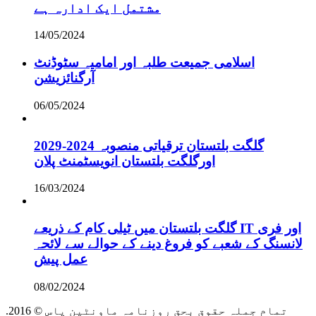
مشتمل ایک ادارہ ہے
14/05/2024
اسلامی جمیعت طلبہ اور امامیہ سٹوڈنٹ
آرگنائزیشن
06/05/2024
گلگت بلتستان ترقیاتی منصوبہ 2024-2029
اورگلگت بلتستان انویسٹمنٹ پلان
16/03/2024
گلگت بلتستان میں ٹیلی کام کے ذریعے IT اور فری
لانسنگ کے شعبے کو فروغ دینے کے حوالے سے لائحہ
عمل پیش
08/02/2024
.2016 © تمام جملہ حقوق بحق روزنامہ ماونٹین پاس