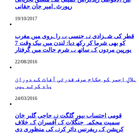
رپورٹ۔امیر جان حقانی
19/10/2017
قطر کی شہزادی نے جنسی بے راہروی میں مغرب
کو بھی شرما کر رکھ دیا: لندن میں بیک وقت 7
یورپین مردوں کے ساتھ بے شرم حالت میں گرفتار
22/08/2016
ہلالِ احمر کو حکام صرف قدرتی آفات کے دوران
یاد کرتے ہیں
24/03/2016
قومی احتساب بیور گلگت نے حاجی گلبر خان
سمیت محکمہ جنگلات کے آفسران کے خلاف
کرپشن کے ریفرنس دائر کرنے کی منظوری دی