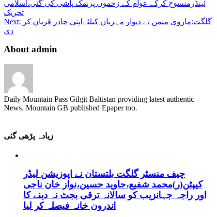
ٹینڈرمنسوخ کرکے عوام کے زخموں پرنمک پاشی کی گئی،اسلامی
تحریک
گلگت:ماروی میمن نے دیوار مہربان کیلئےاپنی چادر قربان کر
Next:
دی
About admin
Daily Mountain Pass Gilgit Baltistan providing latest authentic
News. Mountain GB published Epaper too.
زیادہ پڑھی گئی
چیف منسٹر گلگت بلتستان نے اپوزیشن لیڈر
کیپٹن(ر)محمد شفیع،جاوید حسین،نواز خان ناجی
اور راجہ جہانزیب کو سالانہ ترقی بجٹ نہ دینے کا
اندرون خانہ فیصلہ کر لیا