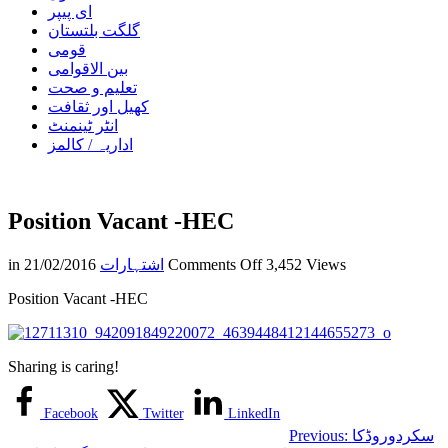
ای پیپر
گلگت بلتستان
قومی
بین الاقوامی
تعلیم و صحت
کھیل اور ثقافت
انٹر ٹینمنٹ
اداریہ / کالمز
Position Vacant -HEC
on
3,452 Views
Comments Off
اشتہارات
21/02/2016
in
Position
Position Vacant -HEC
Vacant
-
HEC
Sharing is caring!
Facebook
Twitter
LinkedIn
سکردوروڈکا
Previous: