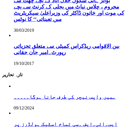
بوائز ہائی سکول جلال آباد کے بچے چھت سے
محروم ، چلاس نیاٹ میں بجلی کے کرنٹ سے بچے
کی موت اور خاتون ڈاکٹر کی وزیراعلیٰ سیکریٹریٹ
میں تعیناتی‘‘ کا نوٹس
30/03/2019
بین الاقوامی ریڈکراس کمیٹی سے متعلق تجزیاتی
رپورٹ۔امیر جان حقانی
19/10/2017
تازہ تحاریر
ہمیں واپس نیچر کی طرف جانا ہوگا۔۔۔۔۔
09/12/2024
ایس۔ائی۔ایف ۔سی تمام اسٹیک ہولڈرز پر