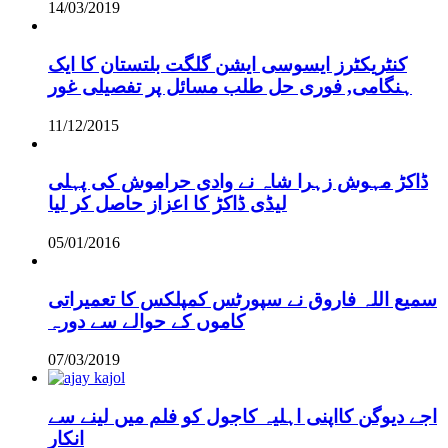
14/03/2019
کنٹریکٹرز ایسوسی ایشن گلگت بلتستان کا ایک
ہنگامی, فوری حل طلب مسائل پر تفصیلی غور
11/12/2015
ڈاکڑ مہوش زہرا شاہ نے وادی حراموش کی پہلی
لیڈی ڈاکڑ کا اعزاز حاصل کر لیا
05/01/2016
سمیع اللہ فاروق نے سپورٹس کمپلکس کا تعمیراتی
کاموں کے حوالے سے دورہ
07/03/2019
اجے دیوگن کااپنی اہلیہ کاجول کو فلم میں لینے سے
انکار