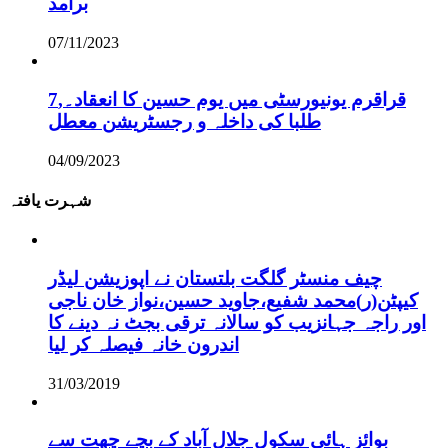
برآمد
07/11/2023
قراقرم یونیورسٹی میں یوم حسین کا انعقاد۔,7
طلبا کی داخلہ و رجسٹریشن معطل
04/09/2023
شہرت یافتہ
چیف منسٹر گلگت بلتستان نے اپوزیشن لیڈر
کیپٹن(ر)محمد شفیع،جاوید حسین،نواز خان ناجی
اور راجہ جہانزیب کو سالانہ ترقی بجٹ نہ دینے کا
اندرون خانہ فیصلہ کر لیا
31/03/2019
بوائز ہائی سکول جلال آباد کے بچے چھت سے