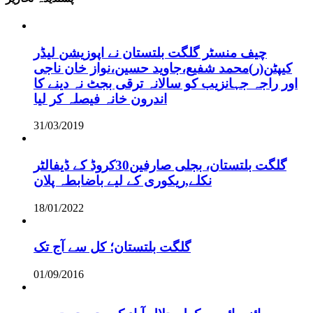
چیف منسٹر گلگت بلتستان نے اپوزیشن لیڈر
کیپٹن(ر)محمد شفیع،جاوید حسین،نواز خان ناجی
اور راجہ جہانزیب کو سالانہ ترقی بجٹ نہ دینے کا
اندرون خانہ فیصلہ کر لیا
31/03/2019
گلگت بلتستان، بجلی صارفین30کروڈ کے ڈیفالٹر
نکلے,ریکوری کے لیے باضابطہ پلان
18/01/2022
گلگت بلتستان؛ کل سے آج تک
01/09/2016