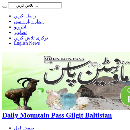
رابطہ کریں
ہمارے بارے میں
انٹرویو
تصاویر
نوکری تلاش کریں
English News
Daily Mountain Pass Gilgit Baltistan
صفحہ اول