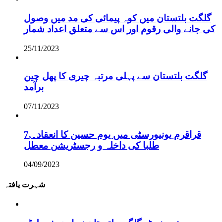
گلگت بلتستان میں کوہ پیمائی کی مد میں وصول
کی جانے والی رقوم اور اس سے متعلق اعداد شمار
25/11/2023
گلگت بلتستان سے پہلی مرتبہ چیری کا پھل چین
برآمد
07/11/2023
قراقرم یونیورسٹی میں یوم حسین کا انعقاد۔,7
طلبا کی داخلہ و رجسٹریشن معطل
04/09/2023
شہرت یافتہ