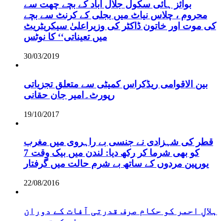
بوائز ہائی سکول جلال آباد کے بچے چھت سے
محروم ، چلاس نیاٹ میں بجلی کے کرنٹ سے بچے
کی موت اور خاتون ڈاکٹر کی وزیراعلیٰ سیکریٹریٹ
میں تعیناتی‘‘ کا نوٹس
30/03/2019
بین الاقوامی ریڈکراس کمیٹی سے متعلق تجزیاتی
رپورٹ۔امیر جان حقانی
19/10/2017
قطر کی شہزادی نے جنسی بے راہروی میں مغرب
کو بھی شرما کر رکھ دیا: لندن میں بیک وقت 7
یورپین مردوں کے ساتھ بے شرم حالت میں گرفتار
22/08/2016
ہلالِ احمر کو حکام صرف قدرتی آفات کے دوران