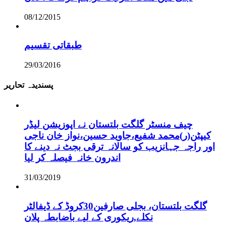
08/12/2015
طبقاتی تقسیم
29/03/2016
پسندیدہ تحاریر
چیف منسٹر گلگت بلتستان نے اپوزیشن لیڈر
کیپٹن(ر)محمد شفیع،جاوید حسین،نواز خان ناجی
اور راجہ جہانزیب کو سالانہ ترقی بجٹ نہ دینے کا
اندرون خانہ فیصلہ کر لیا
31/03/2019
گلگت بلتستان، بجلی صارفین30کروڈ کے ڈیفالٹر
نکلے,ریکوری کے لیے باضابطہ پلان