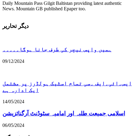
Daily Mountain Pass Gilgit Baltistan providing latest authentic
News. Mountain GB published Epaper too.
دیگر تحاریر
ہمیں واپس نیچر کی طرف جانا ہوگا۔۔۔۔۔
09/12/2024
ایس۔ائی۔ایف ۔سی تمام اسٹیک ہولڈرز پر مشتمل
ایک ادارہ ہے
14/05/2024
اسلامی جمیعت طلبہ اور امامیہ سٹوڈنٹ آرگنائزیشن
06/05/2024