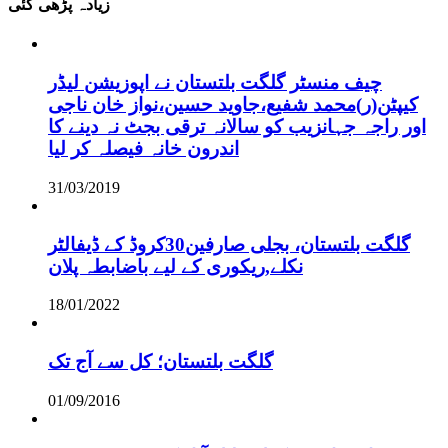
زیادہ پڑھی گئی
چیف منسٹر گلگت بلتستان نے اپوزیشن لیڈر
کیپٹن(ر)محمد شفیع،جاوید حسین،نواز خان ناجی
اور راجہ جہانزیب کو سالانہ ترقی بجٹ نہ دینے کا
اندرون خانہ فیصلہ کر لیا
31/03/2019
گلگت بلتستان، بجلی صارفین30کروڈ کے ڈیفالٹر
نکلے,ریکوری کے لیے باضابطہ پلان
18/01/2022
گلگت بلتستان؛ کل سے آج تک
01/09/2016