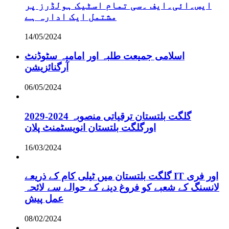
ایس۔ائی۔ایف ۔سی تمام اسٹیک ہولڈرز پر
مشتمل ایک ادارہ ہے
14/05/2024
اسلامی جمیعت طلبہ اور امامیہ سٹوڈنٹ
آرگنائزیشن
06/05/2024
گلگت بلتستان ترقیاتی منصوبہ 2024-2029
اورگلگت بلتستان انویسٹمنٹ پلان
16/03/2024
گلگت بلتستان میں ٹیلی کام کے ذریعے IT اور فری
لانسنگ کے شعبے کو فروغ دینے کے حوالے سے لائحہ
عمل پیش
08/02/2024