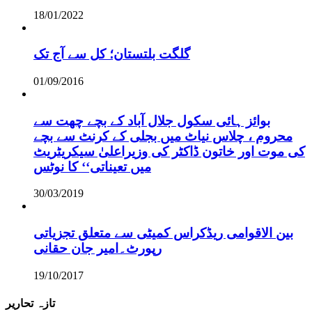
18/01/2022
گلگت بلتستان؛ کل سے آج تک
01/09/2016
بوائز ہائی سکول جلال آباد کے بچے چھت سے
محروم ، چلاس نیاٹ میں بجلی کے کرنٹ سے بچے
کی موت اور خاتون ڈاکٹر کی وزیراعلیٰ سیکریٹریٹ
میں تعیناتی‘‘ کا نوٹس
30/03/2019
بین الاقوامی ریڈکراس کمیٹی سے متعلق تجزیاتی
رپورٹ۔امیر جان حقانی
19/10/2017
تازہ تحاریر