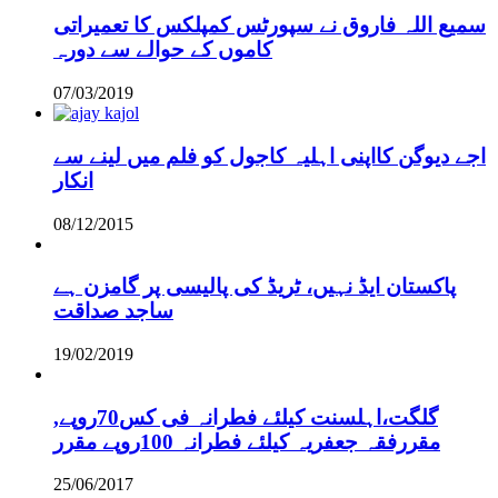
سمیع اللہ فاروق نے سپورٹس کمپلکس کا تعمیراتی
کاموں کے حوالے سے دورہ
07/03/2019
اجے دیوگن کااپنی اہلیہ کاجول کو فلم میں لینے سے
انکار
08/12/2015
پاکستان ایڈ نہیں، ٹریڈ کی پالیسی پر گامزن ہے
ساجد صداقت
19/02/2019
,گلگت،اہلسنت کیلئے فطرانہ فی کس70روپے
مقررفقہ جعفریہ کیلئے فطرانہ 100روپے مقرر
25/06/2017