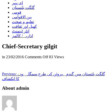
ای پیپر
گلگت بلتستان
قومی
بین الاقوامی
تعلیم و صحت
کھیل اور ثقافت
انٹر ٹینمنٹ
اداریہ / کالمز
Chief-Secretary gilgit
on
in
23/02/2016
Comments Off
83 Views
Chief-
Secretary
gilgit
گلگت بلتستان میں گندم ہیروئن کی طرح سمگل ہونے
Previous:
کا انکشاف
About admin