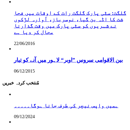
گلگت: سٹی پارک گلگت رات کے اوقات میں فحا
شت کا اڈہ بن گیا، نوسرباز، آوارہ لڑکوں
نے شہریوں کو سٹی پارک میں وقت گذارنا
محال کر دیا ہے
22/06/2016
بین الاقوامی سروس ”اوبر“ لاہور میں آنے کو تیار
06/12/2015
مُنتخب کردہ خبریں
ہمیں واپس نیچر کی طرف جانا ہوگا۔۔۔۔۔
09/12/2024