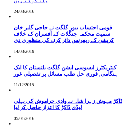
یاد کرتے ہیں
24/03/2016
قومی احتساب بیور گلگت نے حاجی گلبر خان
سمیت محکمہ جنگلات کے آفسران کے خلاف
کرپشن کے ریفرنس دائر کرنے کی منظوری دی
14/03/2019
کنٹریکٹرز ایسوسی ایشن گلگت بلتستان کا ایک
ہنگامی, فوری حل طلب مسائل پر تفصیلی غور
11/12/2015
ڈاکڑ مہوش زہرا شاہ نے وادی حراموش کی پہلی
لیڈی ڈاکڑ کا اعزاز حاصل کر لیا
05/01/2016