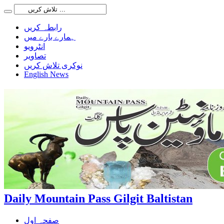
رابطہ کریں
ہمارے بارے میں
انٹرویو
تصاویر
نوکری تلاش کریں
English News
Daily Mountain Pass Gilgit Baltistan
صفحہ اول