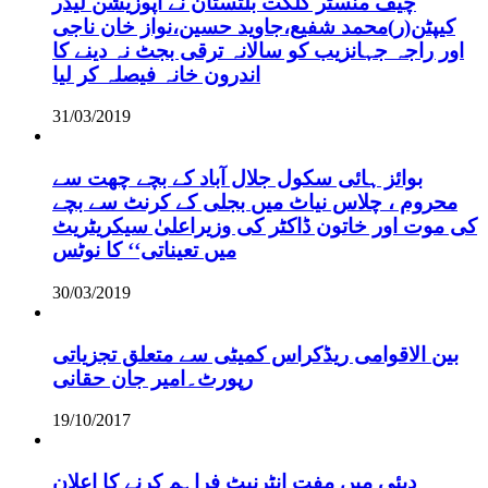
چیف منسٹر گلگت بلتستان نے اپوزیشن لیڈر
کیپٹن(ر)محمد شفیع،جاوید حسین،نواز خان ناجی
اور راجہ جہانزیب کو سالانہ ترقی بجٹ نہ دینے کا
اندرون خانہ فیصلہ کر لیا
31/03/2019
بوائز ہائی سکول جلال آباد کے بچے چھت سے
محروم ، چلاس نیاٹ میں بجلی کے کرنٹ سے بچے
کی موت اور خاتون ڈاکٹر کی وزیراعلیٰ سیکریٹریٹ
میں تعیناتی‘‘ کا نوٹس
30/03/2019
بین الاقوامی ریڈکراس کمیٹی سے متعلق تجزیاتی
رپورٹ۔امیر جان حقانی
19/10/2017
دبئی میں مفت انٹرنیٹ فراہم کرنے کا اعلان