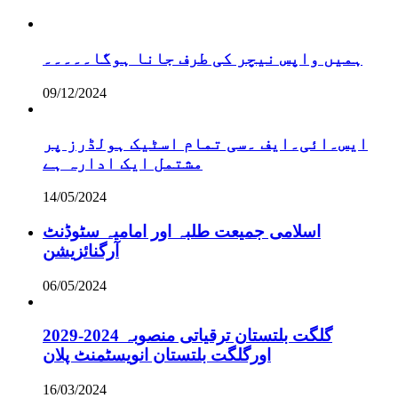
ہمیں واپس نیچر کی طرف جانا ہوگا۔۔۔۔۔
09/12/2024
ایس۔ائی۔ایف ۔سی تمام اسٹیک ہولڈرز پر
مشتمل ایک ادارہ ہے
14/05/2024
اسلامی جمیعت طلبہ اور امامیہ سٹوڈنٹ
آرگنائزیشن
06/05/2024
گلگت بلتستان ترقیاتی منصوبہ 2024-2029
اورگلگت بلتستان انویسٹمنٹ پلان
16/03/2024