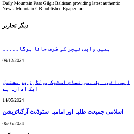
Daily Mountain Pass Gilgit Baltistan providing latest authentic
News. Mountain GB published Epaper too.
دیگر تحاریر
ہمیں واپس نیچر کی طرف جانا ہوگا۔۔۔۔۔
09/12/2024
ایس۔ائی۔ایف ۔سی تمام اسٹیک ہولڈرز پر مشتمل
ایک ادارہ ہے
14/05/2024
اسلامی جمیعت طلبہ اور امامیہ سٹوڈنٹ آرگنائزیشن
06/05/2024