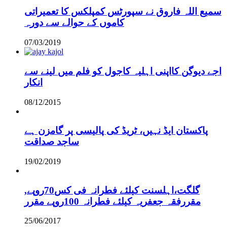
سمیع اللہ فاروق نے سپورٹس کمپلکس کا تعمیراتی
کاموں کے حوالے سے دورہ
07/03/2019
اجے دیوگن کااپنی اہلیہ کاجول کو فلم میں لینے سے
انکار
08/12/2015
پاکستان ایڈ نہیں، ٹریڈ کی پالیسی پر گامزن ہے
ساجد صداقت
19/02/2019
,گلگت،اہلسنت کیلئے فطرانہ فی کس70روپے
مقررفقہ جعفریہ کیلئے فطرانہ 100روپے مقرر
25/06/2017