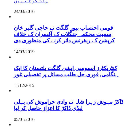
یاد کرتے ہیں
24/03/2016
قومی احتساب بیور گلگت نے حاجی گلبر خان
سمیت محکمہ جنگلات کے آفسران کے خلاف
کرپشن کے ریفرنس دائر کرنے کی منظوری دی
14/03/2019
کنٹریکٹرز ایسوسی ایشن گلگت بلتستان کا ایک
ہنگامی, فوری حل طلب مسائل پر تفصیلی غور
11/12/2015
ڈاکڑ مہوش زہرا شاہ نے وادی حراموش کی پہلی
لیڈی ڈاکڑ کا اعزاز حاصل کر لیا
05/01/2016