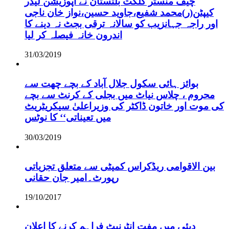
چیف منسٹر گلگت بلتستان نے اپوزیشن لیڈر
کیپٹن(ر)محمد شفیع،جاوید حسین،نواز خان ناجی
اور راجہ جہانزیب کو سالانہ ترقی بجٹ نہ دینے کا
اندرون خانہ فیصلہ کر لیا
31/03/2019
بوائز ہائی سکول جلال آباد کے بچے چھت سے
محروم ، چلاس نیاٹ میں بجلی کے کرنٹ سے بچے
کی موت اور خاتون ڈاکٹر کی وزیراعلیٰ سیکریٹریٹ
میں تعیناتی‘‘ کا نوٹس
30/03/2019
بین الاقوامی ریڈکراس کمیٹی سے متعلق تجزیاتی
رپورٹ۔امیر جان حقانی
19/10/2017
دبئی میں مفت انٹرنیٹ فراہم کرنے کا اعلان