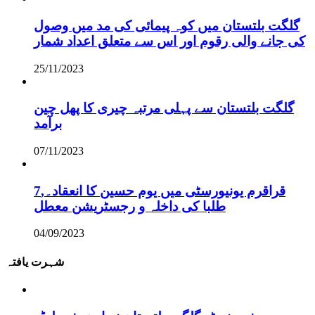
گلگت بلتستان میں کوہ پیمائی کی مد میں وصول
کی جانے والی رقوم اور اس سے متعلق اعداد شمار
25/11/2023
گلگت بلتستان سے پہلی مرتبہ چیری کا پھل چین
برآمد
07/11/2023
قراقرم یونیورسٹی میں یوم حسین کا انعقاد۔,7
طلبا کی داخلہ و رجسٹریشن معطل
04/09/2023
شہرت یافتہ