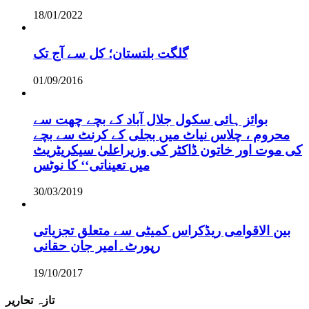
18/01/2022
گلگت بلتستان؛ کل سے آج تک
01/09/2016
بوائز ہائی سکول جلال آباد کے بچے چھت سے
محروم ، چلاس نیاٹ میں بجلی کے کرنٹ سے بچے
کی موت اور خاتون ڈاکٹر کی وزیراعلیٰ سیکریٹریٹ
میں تعیناتی‘‘ کا نوٹس
30/03/2019
بین الاقوامی ریڈکراس کمیٹی سے متعلق تجزیاتی
رپورٹ۔امیر جان حقانی
19/10/2017
تازہ تحاریر