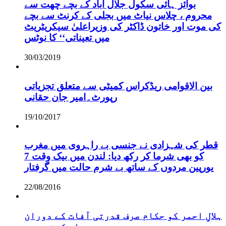
بوائز ہائی سکول جلال آباد کے بچے چھت سے
محروم ، چلاس نیاٹ میں بجلی کے کرنٹ سے بچے
کی موت اور خاتون ڈاکٹر کی وزیراعلیٰ سیکریٹریٹ
میں تعیناتی‘‘ کا نوٹس
30/03/2019
بین الاقوامی ریڈکراس کمیٹی سے متعلق تجزیاتی
رپورٹ۔امیر جان حقانی
19/10/2017
قطر کی شہزادی نے جنسی بے راہروی میں مغرب
کو بھی شرما کر رکھ دیا: لندن میں بیک وقت 7
یورپین مردوں کے ساتھ بے شرم حالت میں گرفتار
22/08/2016
ہلالِ احمر کو حکام صرف قدرتی آفات کے دوران