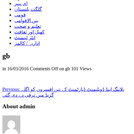
ای پیپر
گلگت بلتستان
قومی
بین الاقوامی
تعلیم و صحت
کھیل اور ثقافت
انٹر ٹینمنٹ
اداریہ / کالمز
gb
in
16/03/2016
Comments Off
on gb
101 Views
پلاننگ اینڈ ڈویلپمنٹ ڈپارٹمنٹ کے تین افسروں کو اگلے
Previous:
گریڈ میں ترقی دے دی گئی
About admin