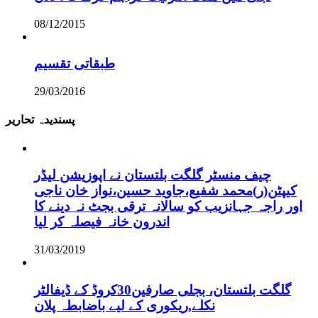
08/12/2015
طبقاتی تقسیم
29/03/2016
پسندیدہ تحاریر
چیف منسٹر گلگت بلتستان نے اپوزیشن لیڈر
کیپٹن(ر)محمد شفیع،جاوید حسین،نواز خان ناجی
اور راجہ جہانزیب کو سالانہ ترقی بجٹ نہ دینے کا
اندرون خانہ فیصلہ کر لیا
31/03/2019
گلگت بلتستان، بجلی صارفین30کروڈ کے ڈیفالٹر
نکلے,ریکوری کے لیے باضابطہ پلان