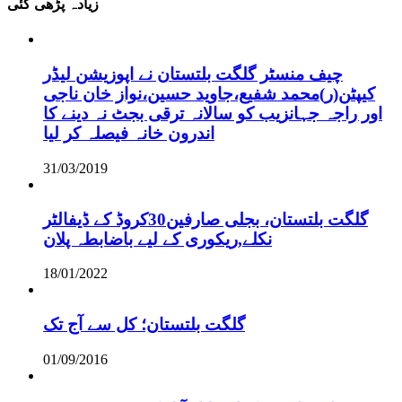
زیادہ پڑھی گئی
چیف منسٹر گلگت بلتستان نے اپوزیشن لیڈر
کیپٹن(ر)محمد شفیع،جاوید حسین،نواز خان ناجی
اور راجہ جہانزیب کو سالانہ ترقی بجٹ نہ دینے کا
اندرون خانہ فیصلہ کر لیا
31/03/2019
گلگت بلتستان، بجلی صارفین30کروڈ کے ڈیفالٹر
نکلے,ریکوری کے لیے باضابطہ پلان
18/01/2022
گلگت بلتستان؛ کل سے آج تک
01/09/2016