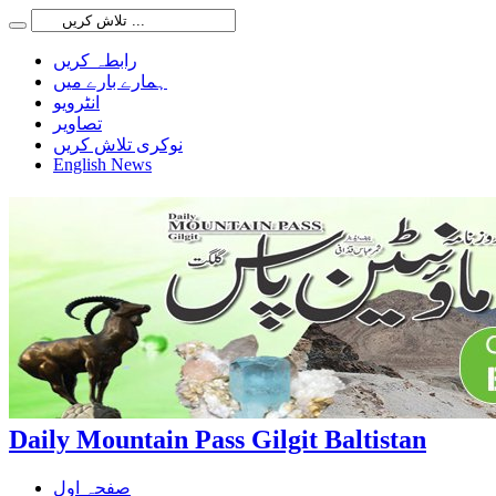
رابطہ کریں
ہمارے بارے میں
انٹرویو
تصاویر
نوکری تلاش کریں
English News
Daily Mountain Pass Gilgit Baltistan
صفحہ اول