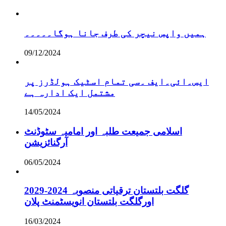
ہمیں واپس نیچر کی طرف جانا ہوگا۔۔۔۔۔
09/12/2024
ایس۔ائی۔ایف ۔سی تمام اسٹیک ہولڈرز پر
مشتمل ایک ادارہ ہے
14/05/2024
اسلامی جمیعت طلبہ اور امامیہ سٹوڈنٹ
آرگنائزیشن
06/05/2024
گلگت بلتستان ترقیاتی منصوبہ 2024-2029
اورگلگت بلتستان انویسٹمنٹ پلان
16/03/2024