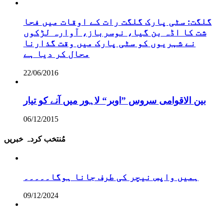
گلگت: سٹی پارک گلگت رات کے اوقات میں فحا
شت کا اڈہ بن گیا، نوسرباز، آوارہ لڑکوں
نے شہریوں کو سٹی پارک میں وقت گذارنا
محال کر دیا ہے
22/06/2016
بین الاقوامی سروس ”اوبر“ لاہور میں آنے کو تیار
06/12/2015
مُنتخب کردہ خبریں
ہمیں واپس نیچر کی طرف جانا ہوگا۔۔۔۔۔
09/12/2024