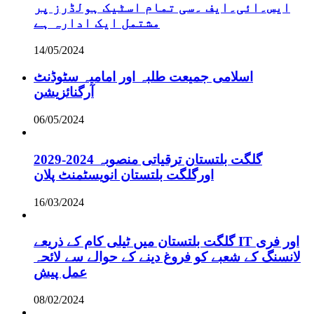
ایس۔ائی۔ایف ۔سی تمام اسٹیک ہولڈرز پر
مشتمل ایک ادارہ ہے
14/05/2024
اسلامی جمیعت طلبہ اور امامیہ سٹوڈنٹ
آرگنائزیشن
06/05/2024
گلگت بلتستان ترقیاتی منصوبہ 2024-2029
اورگلگت بلتستان انویسٹمنٹ پلان
16/03/2024
گلگت بلتستان میں ٹیلی کام کے ذریعے IT اور فری
لانسنگ کے شعبے کو فروغ دینے کے حوالے سے لائحہ
عمل پیش
08/02/2024