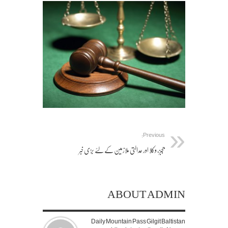
of-
justice-
gavel_4
Previous:
ججبز، وکلا اور عدالتی ملازمین کے لئے بڑی خبر
ABOUT ADMIN
Daily Mountain Pass Gilgit Baltistan