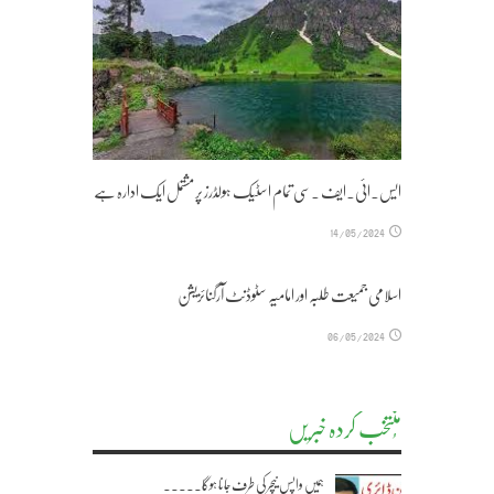
ایس۔ائی۔ایف ۔سی تمام اسٹیک ہولڈرز پر مشتمل ایک ادارہ ہے
14/05/2024
اسلامی جمیعت طلبہ اور امامیہ سٹوڈنٹ آرگنائزیشن
06/05/2024
مُنتخب کردہ خبریں
ہمیں واپس نیچر کی طرف جانا ہوگا۔۔۔۔۔