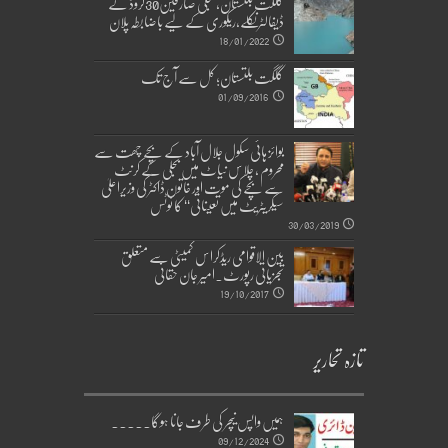
گلگت بلتستان، بجلی صارفین30کروڈ کے
ڈیفالٹر نکلے,ریکوری کے لیے باضابطہ پلان
18/01/2022
گلگت بلتستان؛ کل سے آج تک
01/09/2016
بوائز ہائی سکول جلال آباد کے بچے چھت سے
محروم ، چلاس نیاٹ میں بجلی کے کرنٹ
سے بچے کی موت اور خاتون ڈاکٹر کی وزیراعلیٰ
سیکریٹریٹ میں تعیناتی‘‘ کا نوٹس
30/03/2019
بین الاقوامی ریڈکراس کمیٹی سے متعلق
تجزیاتی رپورٹ۔امیر جان حقانی
19/10/2017
تازہ تحاریر
ہمیں واپس نیچر کی طرف جانا ہوگا۔۔۔۔۔
09/12/2024