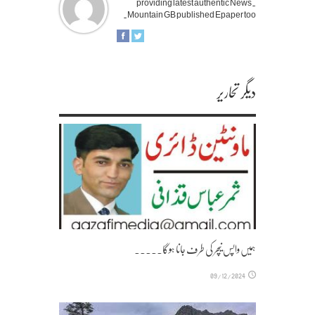
providing latest authentic News.
Mountain GB published Epaper too.
دیگر تحاریر
ہمیں واپس نیچر کی طرف جانا ہوگا۔۔۔۔۔
09/12/2024