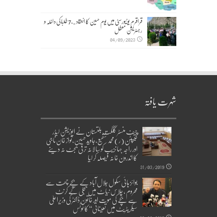
قراقرم یونیورسٹی میں یوم حسین کا انعقاد۔,7 طلبا کی داخلہ و
رجسٹریشن معطل
04/09/2023
شہرت یافتہ
چیف منسٹر گلگت بلتستان نے اپوزیشن لیڈر
کیپٹن(ر)محمد شفیع،جاوید حسین،نواز خان ناجی
اور راجہ جہانزیب کو سالانہ ترقی بجٹ نہ دینے
کا اندرون خانہ فیصلہ کر لیا
31/03/2019
بوائز ہائی سکول جلال آباد کے بچے چھت سے
محروم ، چلاس نیاٹ میں بجلی کے کرنٹ
سے بچے کی موت اور خاتون ڈاکٹر کی وزیراعلیٰ
سیکریٹریٹ میں تعیناتی‘‘ کا نوٹس