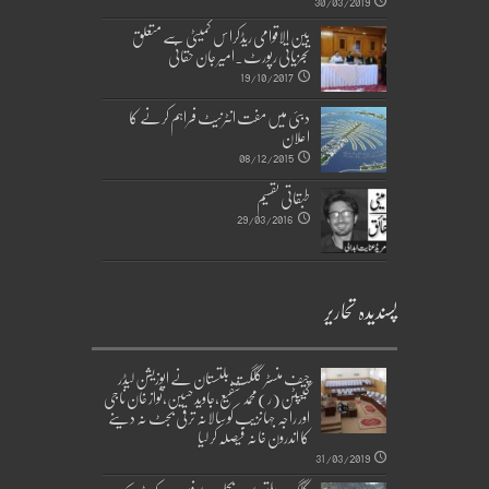
30/03/2019
بین الاقوامی ریڈکراس کمیٹی سے متعلق
تجزیاتی رپورٹ۔امیر جان حقانی
19/10/2017
دبئی میں مفت انٹرنیٹ فراہم کرنے کا
اعلان
08/12/2015
طبقاتی تقسیم
29/03/2016
پسندیدہ تحاریر
چیف منسٹر گلگت بلتستان نے اپوزیشن لیڈر
کیپٹن(ر)محمد شفیع،جاوید حسین،نواز خان ناجی
اور راجہ جہانزیب کو سالانہ ترقی بجٹ نہ دینے
کا اندرون خانہ فیصلہ کر لیا
31/03/2019