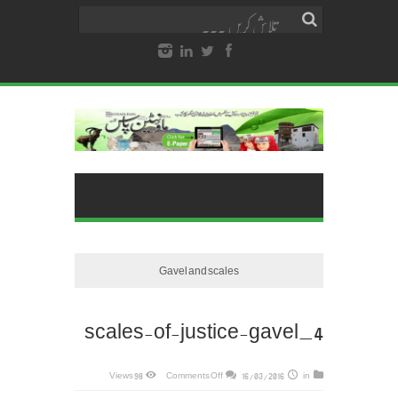
Gavel and scales
scales-of-justice-gavel_4
on
98 Views
Comments Off
16/03/2016
in
scales-