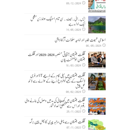
09/12/2024
ایس۔ائی۔ایف ۔سی تمام اسٹیک ہولڈرز پر مشتمل
ایک ادارہ ہے
14/05/2024
اسلامی جمیعت طلبہ اور امامیہ سٹوڈنٹ آرگنائزیشن
06/05/2024
گلگت بلتستان ترقیاتی منصوبہ 2024-2029 اورگلگت
بلتستان انویسٹمنٹ پلان
16/03/2024
گلگت بلتستان میں ٹیلی کام کے ذریعے IT اور فری
لانسنگ کے شعبے کو فروغ دینے کے حوالے سے لائحہ
عمل پیش
08/02/2024
گلگت بلتستان میں کوہ پیمائی کی مد میں وصول کی جانے والی
رقوم اور اس سے متعلق اعداد شمار
25/11/2023
گلگت بلتستان سے پہلی مرتبہ چیری کا پھل چین برآمد
07/11/2023