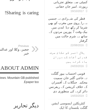
کمیٹی سے متعلق تجزیاتی
رپورٹ۔امیر جان حقانی
19/10/2017
Sharing is caring!
قطر کی شہزادی نے جنسی
بے راہروی میں مغرب کو بھی
شرما کر رکھ دیا: لندن میں
بیک وقت 7 یورپین مردوں کے
ساتھ بے شرم حالت میں
گرفتار
22/08/2016
Previous:
ججبز، وکلا اور عدالت
ہلالِ احمر کو حکام صرف
خبر
قدرتی آفات کے دوران
یاد کرتے ہیں
24/03/2016
ABOUT ADMIN
قومی احتساب بیور گلگت
نے حاجی گلبر خان سمیت
c News. Mountain GB published
Epaper too.
محکمہ جنگلات کے آفسران
کے خلاف کرپشن کے ریفرنس
دائر کرنے کی منظوری دی
14/03/2019
کنٹریکٹرز ایسوسی ایشن
دیگر تحاریر
گلگت بلتستان کا ایک