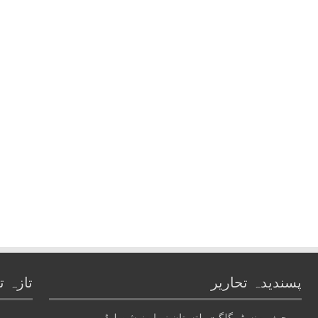
پسندیدہ تحاریر
تازہ ت
چیف منسٹر گلگت بلتستان نے اپوزیشن لیڈر
ہمیں