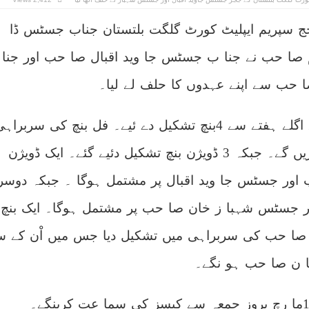
 سپریم ایپلیٹ کورٹ گلگت بلتستان جناب جسٹس ڈا
 صا حب نے جنا ب جسٹس جا وید اقبال صا حب اور جنا
ب سے اپنے عہدوں کا حلف لے لیا۔
چیف جج صا حب نے اگلے ہفتے سے 4بنچ تشکیل دے ئیے۔ فل بنچ کی سربراہ
چیف جج صا حب کریں گے۔ جبکہ 3 ڈویژن بنچ تشکیل دئیے گئے۔ ایک ڈویژن
اور جسٹس جا وید اقبال پر مشتمل ہوگا ۔ جبکہ دوسرا
 جسٹس شہبا ز خان صا حب پر مشتمل ہوگا۔ ایک بنچ
صا حب کی سربراہی میں تشکیل دیا جس میں اْن کے س
 ن صا حب ہو نگے۔