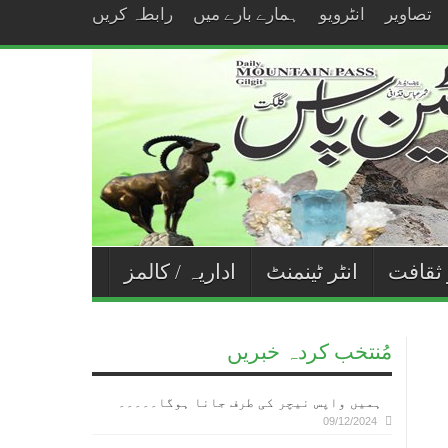
تصاویر
انٹرویو
ہمارے بارے میں
رابطہ کریں
 ثقافت
انٹر ٹینمنٹ
اداریہ / کالمز
مُنتخب کردہ خبریں
ہمیں واپس نیچر کی طرف جانا ہوگا۔۔۔۔۔
09/12/2024