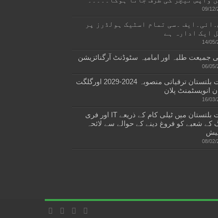
09/12/
ائی۔ایف ۔سی تمام اسٹیک ہولڈرز پر
 ایک ادارہ ہے
14/05/
 جمیعت طلبہ اور امامیہ سٹوڈنٹ آرگنائزیشن
06/05/
گلگت بلتستان ترقیاتی منصوبہ 2024-2029 اورگلگت
ن انویسٹمنٹ پلان
16/03/
گلگت بلتستان میں ٹیلی کام کے ذریعے IT اور فری
 کے شعبے کو فروغ دینے کے حوالے سے لائحہ
یش
08/02/