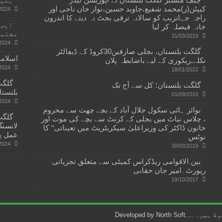
کیپٹن(ر)محمد شفیع،جاوید حسین،نواز خان ناجی اور
2024
راجہ جہانزیب کو سالانہ ترقی بجٹ نہ دینے کا اندرون
ایس۔
خانہ فیصلہ کر لیا
مشتمل
31/03/2019
2024
گلگت بلتستان، بجلی صارفین30کروڈ کے ڈیفالٹر
اسلامی
نکلے,ریکوری کے لیے باضابطہ پلان
2024
18/01/2022
گلگت بلتستان؛ کل سے آج تک
بلتستا
01/09/2016
2024
بوائز ہائی سکول جلال آباد کے بچے چھت سے محروم
، چلاس نیاٹ میں بجلی کے کرنٹ سے بچے کی موت اور
لانسنگ
خاتون ڈاکٹر کی وزیراعلیٰ سیکریٹریٹ میں تعیناتی‘‘ کا
عمل پ
نوٹس
2024
30/03/2019
بین الاقوامی ریڈکراس کمیٹی سے متعلق تجزیاتی
رپورٹ۔امیر جان حقانی
19/10/2017
North Soft