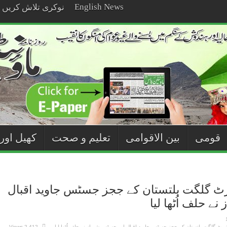
English News
نوکری تلاش کریں
قومی
بین الاقوامی
تعلیم و صحت
کھیل اور
رٹ گلگت بلتستان کے ججز جسٹس جاوید اقبال
ے حلف اُٹھا لیا
2,412 Views