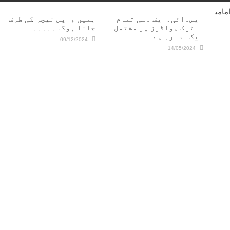
مامیہ
ایس۔ائی۔ایف ۔سی تمام
ہمیں واپس نیچر کی طرف
اسٹیک ہولڈرز پر مشتمل
جانا ہوگا۔۔۔۔۔
ایک ادارہ ہے
09/12/2024
14/05/2024