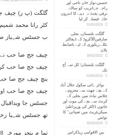
حسین،نواز خان ناجی اور
راجہ جہانزیب کو سالانہ
گلگت (پ ر) چیف جج
ترقی بجٹ نہ دینے کا اندرون
خانہ فیصلہ کر لیا
کٹر رانا محمد شمیم
31/03/2019
گلگت بلتستان، بجلی
ب جسٹس شہباز صا ح
صارفین30کروڈ کے ڈیفالٹر
نکلے,ریکوری کے لیے باضابطہ
پلان
18/01/2022
گلگت بلتستان؛ کل سے آج
تک
01/09/2016
بنچ چیف جج صا حب 
بوائز ہائی سکول جلال آباد
چیف جج صا حب اور
کے بچے چھت سے محروم ،
چلاس نیاٹ میں بجلی کے
کرنٹ سے بچے کی موت اور
جسٹس جا ویداقبال 
خاتون ڈاکٹر کی وزیراعلیٰ
سیکریٹریٹ میں تعیناتی‘‘ کا
تھ جسٹس شہبا زخا
نوٹس
30/03/2019
تما م بنچز مورخہ 18ما رچ بروز جمعہ سے کیسز کی سما عت کرینگے۔
بین الاقوامی ریڈکراس