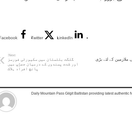
Facebook
Twitter
LinkedIn
Next:
ی ملازمین کے لئے بڑی
گلگت بلتستان میں سکیورٹی فورسز
اور شدت پسندوں کے درمیان جھڑپ میں
پانچ افراد ہلاک
Daily Mountain Pass Gilgit Baltistan providing latest authenti