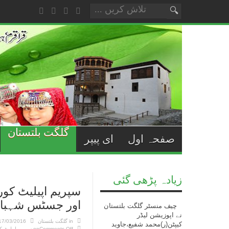
گلگت بلتستان
صفحہ اول
ای پیپر
زیادہ پڑھی گئی
سپریم اپیلیٹ کو
اور جسٹس شہباز ن
چیف منسٹر گلگت بلتستان
نے اپوزیشن لیڈر
in
گلگت بلتستان
17/03/2016
کیپٹن(ر)محمد شفیع،جاوید
Comments Off
on سپریم اپیلیٹ کورٹ گلگت بلتستان کے ججز جسٹس جاوید اقبال اور جسٹس شہباز نے حلف اُٹھا لیا