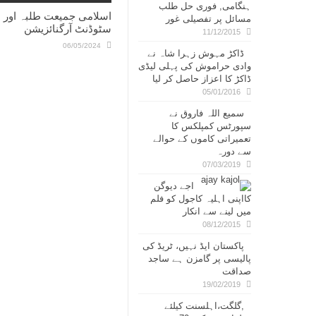
ہنگامی, فوری حل طلب
اسلامی جمیعت طلبہ اور ا
مسائل پر تفصیلی غور
سٹوڈنٹ آرگنائزیشن
11/12/2015
06/05/2024
ڈاکڑ مہوش زہرا شاہ نے
وادی حراموش کی پہلی لیڈی
ڈاکڑ کا اعزاز حاصل کر لیا
05/01/2016
سمیع اللہ فاروق نے
سپورٹس کمپلکس کا
تعمیراتی کاموں کے حوالے
سے دورہ
07/03/2019
اجے دیوگن
کااپنی اہلیہ کاجول کو فلم
میں لینے سے انکار
08/12/2015
پاکستان ایڈ نہیں، ٹریڈ کی
پالیسی پر گامزن ہے ساجد
صداقت
19/02/2019
,گلگت،اہلسنت کیلئے