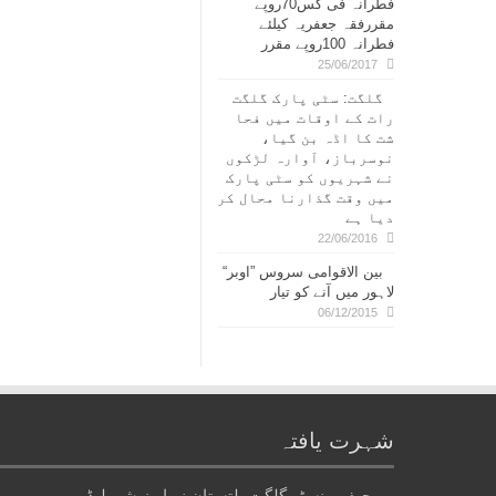
فطرانہ فی کس70روپے
مقررفقہ جعفریہ کیلئے
فطرانہ 100روپے مقرر
25/06/2017
گلگت: سٹی پارک گلگت
رات کے اوقات میں فحا
شت کا اڈہ بن گیا،
نوسرباز، آوارہ لڑکوں
نے شہریوں کو سٹی پارک
میں وقت گذارنا محال کر
دیا ہے
22/06/2016
بین الاقوامی سروس ”اوبر“
لاہور میں آنے کو تیار
06/12/2015
شہرت یافتہ
چیف منسٹر گلگت بلتستان نے اپوزیشن لیڈر