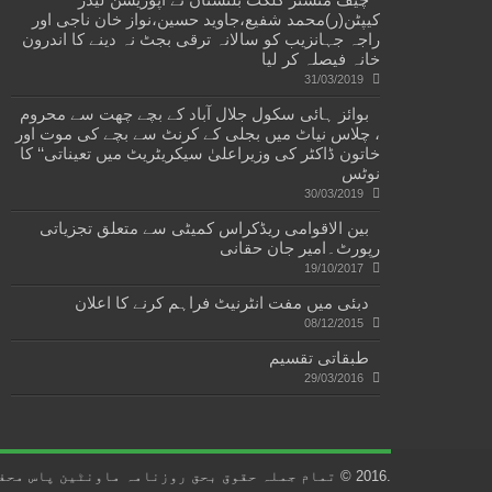
کیپٹن(ر)محمد شفیع،جاوید حسین،نواز خان ناجی اور
راجہ جہانزیب کو سالانہ ترقی بجٹ نہ دینے کا اندرون
خانہ فیصلہ کر لیا
31/03/2019
بوائز ہائی سکول جلال آباد کے بچے چھت سے محروم
، چلاس نیاٹ میں بجلی کے کرنٹ سے بچے کی موت اور
خاتون ڈاکٹر کی وزیراعلیٰ سیکریٹریٹ میں تعیناتی‘‘ کا
نوٹس
30/03/2019
بین الاقوامی ریڈکراس کمیٹی سے متعلق تجزیاتی
رپورٹ۔امیر جان حقانی
19/10/2017
دبئی میں مفت انٹرنیٹ فراہم کرنے کا اعلان
08/12/2015
طبقاتی تقسیم
29/03/2016
.2016 © تمام جملہ حقوق بحق روزنامہ ماونٹین پاس محفوظ ہیں۔ ....Developed by