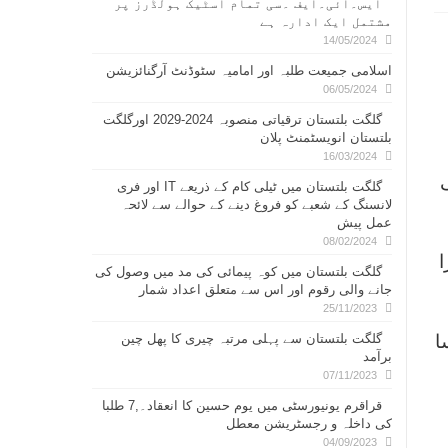
ایس۔ائی۔ایف ۔سی تمام اسٹیک ہولڈرز پر
مشتمل ایک ادارہ ہے
14/05/2024
اسلامی جمیعت طلبہ اور امامیہ سٹوڈنٹ آرگنائزیشن
06/05/2024
گلگت بلتستان ترقیاتی منصوبہ 2024-2029 اورگلگت
بلتستان انویسٹمنٹ پلان
16/03/2024
ی
گلگت بلتستان میں ٹیلی کام کے ذریعے IT اور فری
لانسنگ کے شعبے کو فروغ دینے کے حوالے سے لائحہ
عمل پیش
08/02/2024
گلگت بلتستان میں کوہ پیمائی کی مد میں وصول کی
جانے والی رقوم اور اس سے متعلق اعداد شمار
25/11/2023
ا
گلگت بلتستان سے پہلی مرتبہ چیری کا پھل چین
برآمد
07/11/2023
قراقرم یونیورسٹی میں یوم حسین کا انعقاد۔,7 طلبا
کی داخلہ و رجسٹریشن معطل
04/09/2023