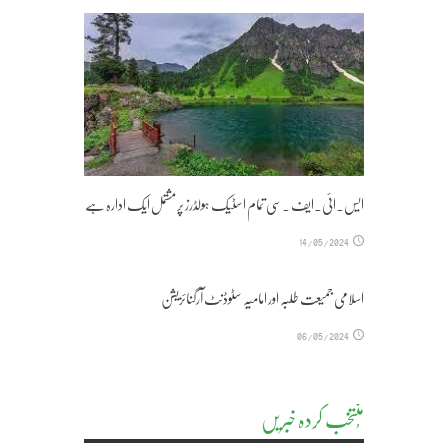
ایس۔ائی۔ایف ۔سی تمام اسٹیک ہولڈرز پر مشتمل ایک ادارہ ہے
14/05/2024
اسلامی جمیعت طلبہ اور امامیہ سٹوڈنٹ آرگنائزیشن
06/05/2024
مُنتخب کردہ خبریں