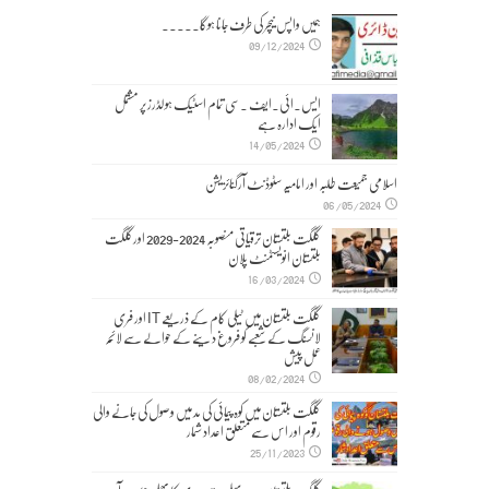
ہمیں واپس نیچر کی طرف جانا ہوگا۔۔۔۔۔
09/12/2024
ایس۔ائی۔ایف ۔سی تمام اسٹیک ہولڈرز پر مشتمل
ایک ادارہ ہے
14/05/2024
اسلامی جمیعت طلبہ اور امامیہ سٹوڈنٹ آرگنائزیشن
06/05/2024
گلگت بلتستان ترقیاتی منصوبہ 2024-2029 اورگلگت
بلتستان انویسٹمنٹ پلان
16/03/2024
گلگت بلتستان میں ٹیلی کام کے ذریعے IT اور فری
لانسنگ کے شعبے کو فروغ دینے کے حوالے سے لائحہ
عمل پیش
08/02/2024
گلگت بلتستان میں کوہ پیمائی کی مد میں وصول کی جانے والی
رقوم اور اس سے متعلق اعداد شمار
25/11/2023