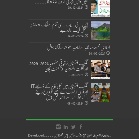
ہمیں واپس نیچر کی طرف جانا ہوگا۔۔۔۔۔
09/12/2024
ایس۔ائی۔ایف ۔سی تمام اسٹیک ہولڈرز پر
مشتمل ایک ادارہ ہے
14/05/2024
اسلامی جمیعت طلبہ اور امامیہ سٹوڈنٹ آرگنائزیشن
06/05/2024
گلگت بلتستان ترقیاتی منصوبہ 2024-2029
اورگلگت بلتستان انویسٹمنٹ پلان
16/03/2024
گلگت بلتستان میں ٹیلی کام کے ذریعے IT
اور فری لانسنگ کے شعبے کو فروغ دینے
کے حوالے سے لائحہ عمل پیش
08/02/2024
.2016 © تمام جملہ حقوق بحق روزنامہ ماونٹین پاس محفوظ ہیں۔ ....Developed