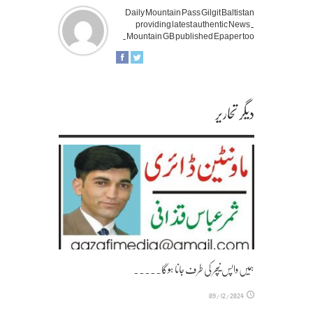
Daily Mountain Pass Gilgit Baltistan
providing latest authentic News.
Mountain GB published Epaper too.
دیگر تحاریر
ہمیں واپس نیچر کی طرف جانا ہوگا۔۔۔۔۔
09/12/2024