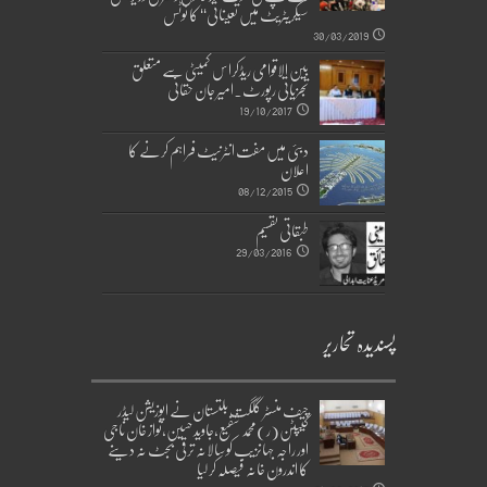
سیکریٹریٹ میں تعیناتی‘‘ کا نوٹس
30/03/2019
بین الاقوامی ریڈکراس کمیٹی سے متعلق
تجزیاتی رپورٹ۔امیر جان حقانی
19/10/2017
دبئی میں مفت انٹرنیٹ فراہم کرنے کا
اعلان
08/12/2015
طبقاتی تقسیم
29/03/2016
پسندیدہ تحاریر
چیف منسٹر گلگت بلتستان نے اپوزیشن لیڈر
کیپٹن(ر)محمد شفیع،جاوید حسین،نواز خان ناجی
اور راجہ جہانزیب کو سالانہ ترقی بجٹ نہ دینے
کا اندرون خانہ فیصلہ کر لیا