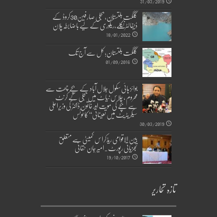
31/03/2019
گلگت بلتستان، بجلی صارفین30کروڈ کے
ڈیفالٹر نکلے,ریکوری کے لیے باضابطہ پلان
18/01/2022
گلگت بلتستان؛ کل سے آج تک
01/09/2016
بوائز ہائی سکول جلال آباد کے بچے چھت سے
محروم ، چلاس نیاٹ میں بجلی کے کرنٹ
سے بچے کی موت اور خاتون ڈاکٹر کی وزیراعلیٰ
سیکریٹریٹ میں تعیناتی‘‘ کا نوٹس
30/03/2019
بین الاقوامی ریڈکراس کمیٹی سے متعلق
تجزیاتی رپورٹ۔امیر جان حقانی
19/10/2017
تازہ تحاریر