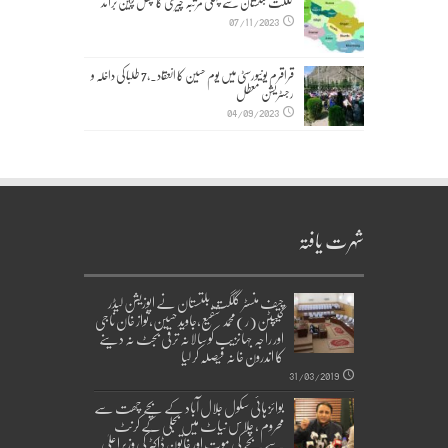
گلگت بلتستان سے پہلی مرتبہ چیری کا پھل چین برآمد
07/11/2023
قراقرم یونیورسٹی میں یوم حسین کا انعقاد۔,7 طلبا کی داخلہ و
رجسٹریشن معطل
04/09/2023
شہرت یافتہ
چیف منسٹر گلگت بلتستان نے اپوزیشن لیڈر
کیپٹن(ر)محمد شفیع،جاوید حسین،نواز خان ناجی
اور راجہ جہانزیب کو سالانہ ترقی بجٹ نہ دینے
کا اندرون خانہ فیصلہ کر لیا
31/03/2019
بوائز ہائی سکول جلال آباد کے بچے چھت سے
محروم ، چلاس نیاٹ میں بجلی کے کرنٹ
سے بچے کی موت اور خاتون ڈاکٹر کی وزیراعلیٰ