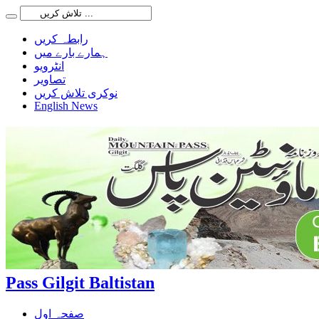
رابطہ کریں
ہمارے بارے میں
انٹرویو
تصاویر
نوکری تلاش کریں
English News
Pass Gilgit Baltistan
صفحہ اول