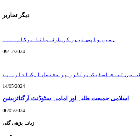
دیگر تحاریر
ہمیں واپس نیچر کی طرف جانا ہوگا۔۔۔۔۔
09/12/2024
۔سی تمام اسٹیک ہولڈرز پر مشتمل ایک ادارہ ہے
14/05/2024
اسلامی جمیعت طلبہ اور امامیہ سٹوڈنٹ آرگنائزیشن
06/05/2024
زیادہ پڑھی گئی