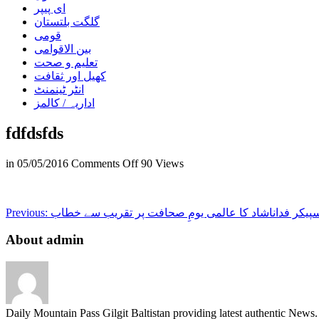
ای پیپر
گلگت بلتستان
قومی
بین الاقوامی
تعلیم و صحت
کھیل اور ثقافت
انٹر ٹینمنٹ
اداریہ / کالمز
fdfdsfds
on
in
05/05/2016
Comments Off
90 Views
fdfdsfds
پیکر فداناشاد کا عالمی یومِ صحافت پر تقریب سے خطاب
Previous:
About admin
Daily Mountain Pass Gilgit Baltistan providing latest authentic New