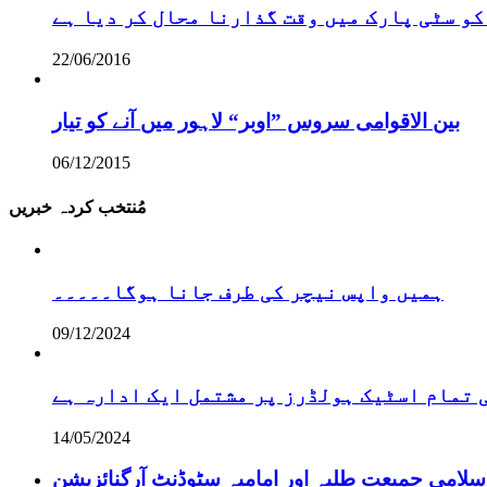
کو سٹی پارک میں وقت گذارنا محال کر دیا ہے
22/06/2016
بین الاقوامی سروس ”اوبر“ لاہور میں آنے کو تیار
06/12/2015
مُنتخب کردہ خبریں
ہمیں واپس نیچر کی طرف جانا ہوگا۔۔۔۔۔
09/12/2024
تمام اسٹیک ہولڈرز پر مشتمل ایک ادارہ ہے
14/05/2024
سلامی جمیعت طلبہ اور امامیہ سٹوڈنٹ آرگنائزیشن