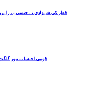
قطر کی شہزادی نے جنسی بے راہروی میں مغرب کو بھی 
قومی احتساب بیور گلگت 