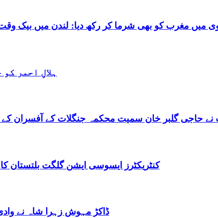
شرما کر رکھ دیا: لندن میں بیک وقت 7 یورپین مردوں کے ساتھ بے شرم حالت میں گرفتا
ہلالِ احمر کو
نے حاجی گلبر خان سمیت محکمہ جنگلات کے آفسران کے 
کنٹریکٹرز ایسوسی ایشن گلگت بلتستان کا
ڈاکڑ مہوش زہرا شاہ نے وادی