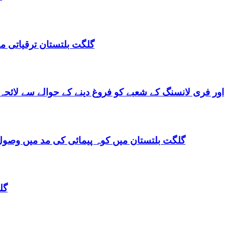
گلگت بلتستان ترقیاتی منصوبہ 2024-2029 اورگلگت بلتستان 
گلگت بلتستان میں ٹیلی کام کے ذریعے IT اور فری لانسنگ کے شعبے کو فروغ دینے کے حوالے س
گلگت بلتستان میں کوہ پیمائی کی مد میں وصول
گل