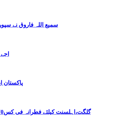
سمیع اللہ فاروق نے سپو
اجے 
پاکستان ا
,گلگت،اہلسنت کیلئے فطرانہ فی کس70روپے مقررفقہ جعفریہ کیلئے فطرانہ 100روپے مقرر