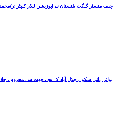
چیف منسٹر گلگت بلتستان نے اپوزیشن لیڈر کیپٹن(ر)محمد ش
بوائز ہائی سکول جلال آباد کے بچے چھت سے محروم ، چلا