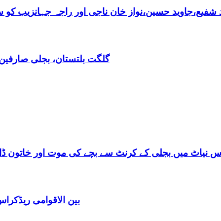
فیع،جاوید حسین،نواز خان ناجی اور راجہ جہانزیب کو سالا
گلگت بلتستان، بجلی صارفین30کروڈ کے ڈیفالٹر نکلے,ریکوری کے لیے باضابطہ پلان
س نیاٹ میں بجلی کے کرنٹ سے بچے کی موت اور خاتون ڈاکٹ
بین الاقوامی ریڈکرا