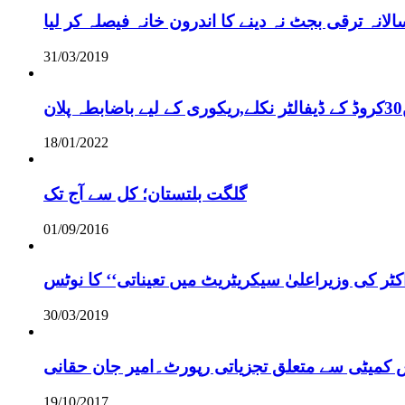
نہ ترقی بجٹ نہ دینے کا اندرون خانہ فیصلہ کر لیا
31/03/2019
18/01/2022
گلگت بلتستان؛ کل سے آج تک
01/09/2016
ر کی وزیراعلیٰ سیکریٹریٹ میں تعیناتی‘‘ کا نوٹس
30/03/2019
س کمیٹی سے متعلق تجزیاتی رپورٹ۔امیر جان حقانی
19/10/2017