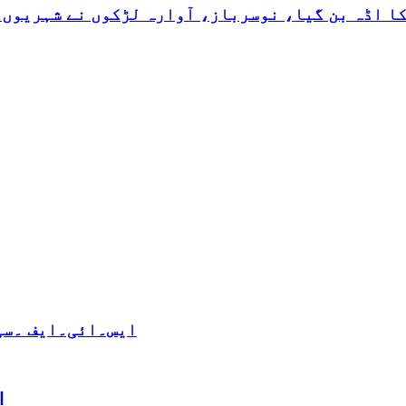
کا اڈہ بن گیا، نوسرباز، آوارہ لڑکوں نے شہریوں 
ایس۔ائی۔ایف ۔سی 
ا