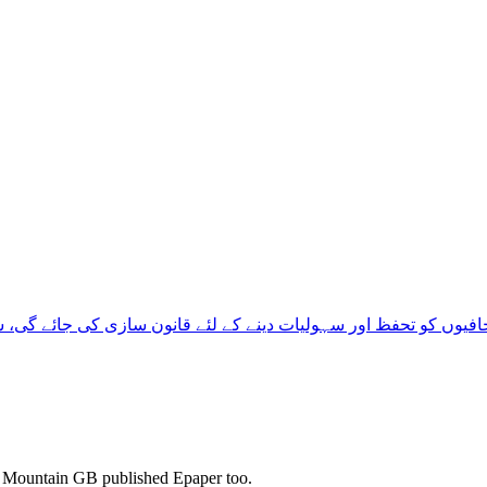
فیوں کو تحفظ اور سہولیات دینے کے لئے قانون سازی کی جائے گی، س
s. Mountain GB published Epaper too.