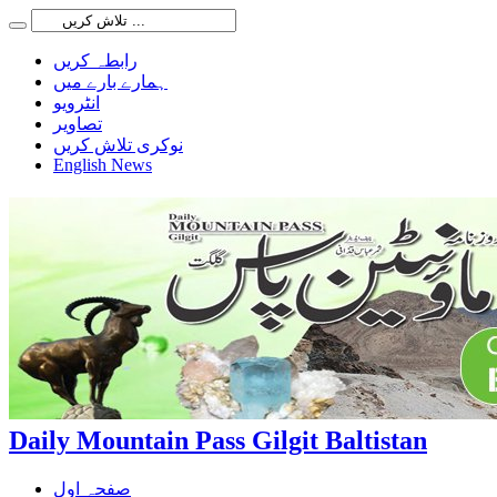
رابطہ کریں
ہمارے بارے میں
انٹرویو
تصاویر
نوکری تلاش کریں
English News
Daily Mountain Pass Gilgit Baltistan
صفحہ اول