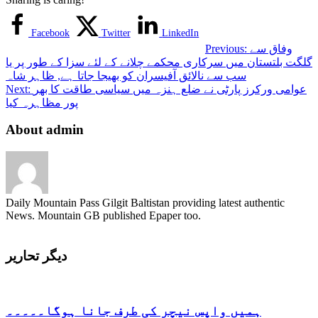
کے
موقع
پر
Facebook
Twitter
LinkedIn
19
وفاق سے
Previous:
مئی
گلگت بلتستان میں سرکاری محکمے چلانے کے لئے سزا کے طور پر یا
کو
سب سے نالائق آفیسران کو بھیجا جاتا ہے, ظاہر شاہ
پاک
عوامی ورکرز پارٹی نے ضلع ہنزہ میں سیاسی طاقت کا بھر
Next:
چین
پور مظاہرہ کیا
آپٹک
فائبر
About admin
کا
افتتاح
کریں
گے
Daily Mountain Pass Gilgit Baltistan providing latest authentic
News. Mountain GB published Epaper too.
دیگر تحاریر
ہمیں واپس نیچر کی طرف جانا ہوگا۔۔۔۔۔