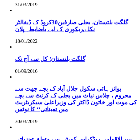
31/03/2019
گلگت بلتستان، بجلی صارفین30کروڈ کے ڈیفالٹر
نکلے,ریکوری کے لیے باضابطہ پلان
18/01/2022
گلگت بلتستان؛ کل سے آج تک
01/09/2016
بوائز ہائی سکول جلال آباد کے بچے چھت سے
محروم ، چلاس نیاٹ میں بجلی کے کرنٹ سے بچے
کی موت اور خاتون ڈاکٹر کی وزیراعلیٰ سیکریٹریٹ
میں تعیناتی‘‘ کا نوٹس
30/03/2019
بین الاقوامی ریڈکراس کمیٹی سے متعلق تجزیاتی