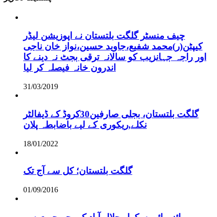
چیف منسٹر گلگت بلتستان نے اپوزیشن لیڈر
کیپٹن(ر)محمد شفیع،جاوید حسین،نواز خان ناجی
اور راجہ جہانزیب کو سالانہ ترقی بجٹ نہ دینے کا
اندرون خانہ فیصلہ کر لیا
31/03/2019
گلگت بلتستان، بجلی صارفین30کروڈ کے ڈیفالٹر
نکلے,ریکوری کے لیے باضابطہ پلان
18/01/2022
گلگت بلتستان؛ کل سے آج تک
01/09/2016