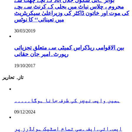
بوائز ہائی سکول جلال آباد کے بچے چھت سے
محروم ، چلاس نیاٹ میں بجلی کے کرنٹ سے بچے
کی موت اور خاتون ڈاکٹر کی وزیراعلیٰ سیکریٹریٹ
میں تعیناتی‘‘ کا نوٹس
30/03/2019
بین الاقوامی ریڈکراس کمیٹی سے متعلق تجزیاتی
رپورٹ۔امیر جان حقانی
19/10/2017
تازہ تحاریر
ہمیں واپس نیچر کی طرف جانا ہوگا۔۔۔۔۔
09/12/2024
ایس۔ائی۔ایف ۔سی تمام اسٹیک ہولڈرز پر