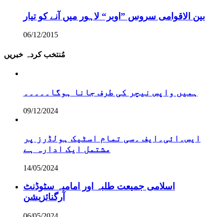
بین الاقوامی سروس ”اوبر“ لاہور میں آنے کو تیار
06/12/2015
مُنتخب کردہ خبریں
ہمیں واپس نیچر کی طرف جانا ہوگا۔۔۔۔۔
09/12/2024
ایس۔ائی۔ایف ۔سی تمام اسٹیک ہولڈرز پر
مشتمل ایک ادارہ ہے
14/05/2024
اسلامی جمیعت طلبہ اور امامیہ سٹوڈنٹ
آرگنائزیشن
06/05/2024