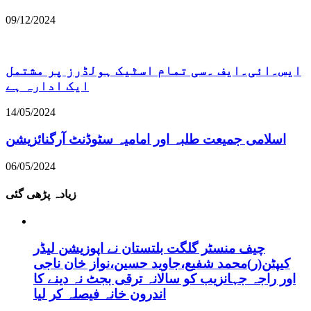
09/12/2024
ایس۔ائی۔ایف ۔سی تمام اسٹیک ہولڈرز پر مشتمل
ایک ادارہ ہے
14/05/2024
اسلامی جمیعت طلبہ اور امامیہ سٹوڈنٹ آرگنائزیشن
06/05/2024
زیادہ پڑھی گئی
چیف منسٹر گلگت بلتستان نے اپوزیشن لیڈر
کیپٹن(ر)محمد شفیع،جاوید حسین،نواز خان ناجی
اور راجہ جہانزیب کو سالانہ ترقی بجٹ نہ دینے کا
اندرون خانہ فیصلہ کر لیا