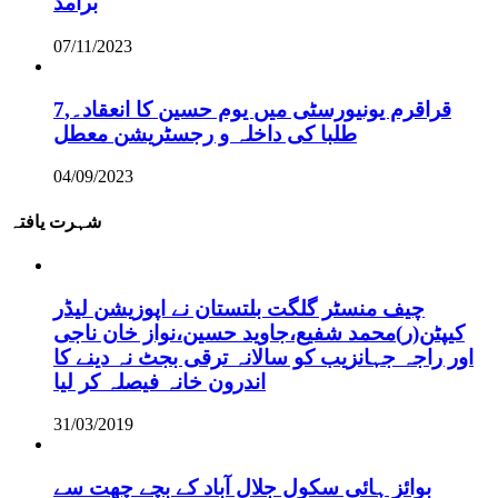
برآمد
07/11/2023
قراقرم یونیورسٹی میں یوم حسین کا انعقاد۔,7
طلبا کی داخلہ و رجسٹریشن معطل
04/09/2023
شہرت یافتہ
چیف منسٹر گلگت بلتستان نے اپوزیشن لیڈر
کیپٹن(ر)محمد شفیع،جاوید حسین،نواز خان ناجی
اور راجہ جہانزیب کو سالانہ ترقی بجٹ نہ دینے کا
اندرون خانہ فیصلہ کر لیا
31/03/2019
بوائز ہائی سکول جلال آباد کے بچے چھت سے