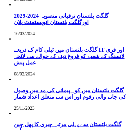
گلگت بلتستان ترقیاتی منصوبہ 2024-2029
اورگلگت بلتستان انویسٹمنٹ پلان
16/03/2024
گلگت بلتستان میں ٹیلی کام کے ذریعے IT اور فری
لانسنگ کے شعبے کو فروغ دینے کے حوالے سے لائحہ
عمل پیش
08/02/2024
گلگت بلتستان میں کوہ پیمائی کی مد میں وصول
کی جانے والی رقوم اور اس سے متعلق اعداد شمار
25/11/2023
گلگت بلتستان سے پہلی مرتبہ چیری کا پھل چین