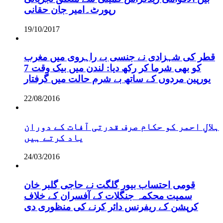
رپورٹ۔امیر جان حقانی
19/10/2017
قطر کی شہزادی نے جنسی بے راہروی میں مغرب
کو بھی شرما کر رکھ دیا: لندن میں بیک وقت 7
یورپین مردوں کے ساتھ بے شرم حالت میں گرفتار
22/08/2016
ہلالِ احمر کو حکام صرف قدرتی آفات کے دوران
یاد کرتے ہیں
24/03/2016
قومی احتساب بیور گلگت نے حاجی گلبر خان
سمیت محکمہ جنگلات کے آفسران کے خلاف
کرپشن کے ریفرنس دائر کرنے کی منظوری دی