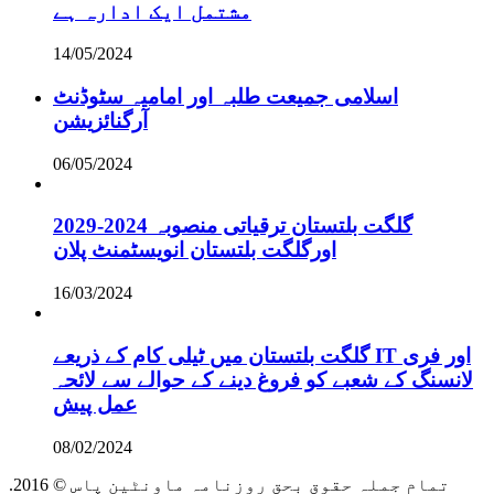
مشتمل ایک ادارہ ہے
14/05/2024
اسلامی جمیعت طلبہ اور امامیہ سٹوڈنٹ
آرگنائزیشن
06/05/2024
گلگت بلتستان ترقیاتی منصوبہ 2024-2029
اورگلگت بلتستان انویسٹمنٹ پلان
16/03/2024
گلگت بلتستان میں ٹیلی کام کے ذریعے IT اور فری
لانسنگ کے شعبے کو فروغ دینے کے حوالے سے لائحہ
عمل پیش
08/02/2024
.2016 © تمام جملہ حقوق بحق روزنامہ ماونٹین پاس