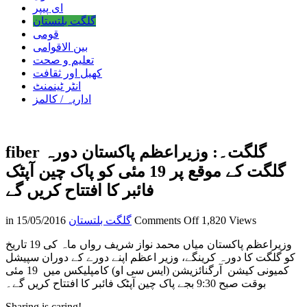
ای پیپر
گلگت بلتستان
قومی
بین الاقوامی
تعلیم و صحت
کھیل اور ثقافت
انٹر ٹینمنٹ
اداریہ / کالمز
fiber گلگت۔: وزیراعظم پاکستان دورہ
گلگت کے موقع پر 19 مئی کو پاک چین آپٹک
فائبر کا افتتاح کریں گے
on
1,820 Views
Comments Off
گلگت بلتستان
15/05/2016
in
fiber
گلگت۔:
وزیراعظم پاکستان میاں محمد نواز شریف رواں ماہ کی 19 تاریخ
وزیراعظم
کو گلگت کا دورہ کرینگے، وزیر اعظم اپنے دورے کے دوران سپیشل
پاکستان
کمیونی کیشن آرگنائزیشن (ایس سی او) کامپلیکس میں 19 مئی
بوقت صبح 9:30 بجے پاک چین آپٹک فائبر کا افتتاح کریں گے۔
دورہ
گلگت
Sharing is caring!