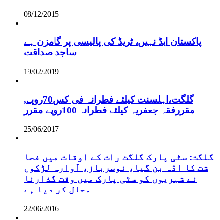
08/12/2015
پاکستان ایڈ نہیں، ٹریڈ کی پالیسی پر گامزن ہے
ساجد صداقت
19/02/2019
,گلگت،اہلسنت کیلئے فطرانہ فی کس70روپے
مقررفقہ جعفریہ کیلئے فطرانہ 100روپے مقرر
25/06/2017
گلگت: سٹی پارک گلگت رات کے اوقات میں فحا
شت کا اڈہ بن گیا، نوسرباز، آوارہ لڑکوں
نے شہریوں کو سٹی پارک میں وقت گذارنا
محال کر دیا ہے
22/06/2016