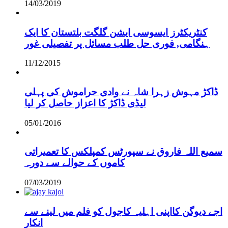
14/03/2019
کنٹریکٹرز ایسوسی ایشن گلگت بلتستان کا ایک
ہنگامی, فوری حل طلب مسائل پر تفصیلی غور
11/12/2015
ڈاکڑ مہوش زہرا شاہ نے وادی حراموش کی پہلی
لیڈی ڈاکڑ کا اعزاز حاصل کر لیا
05/01/2016
سمیع اللہ فاروق نے سپورٹس کمپلکس کا تعمیراتی
کاموں کے حوالے سے دورہ
07/03/2019
اجے دیوگن کااپنی اہلیہ کاجول کو فلم میں لینے سے
انکار