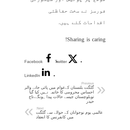
فورسز نے سخت حفاظتی
اقدامات کئے ہیں.
Sharing is caring!
Facebook
Twitter
LinkedIn
Previous:
گلگت بلتستان کےعوام میں پائی جانے والی
احساس محرومی کا خاتمہ نہیں کیا گیا
توبلوچستان جیسے حالات پیدا ہونگے،تاج
حیدر
Next:
عالمی یوم نوجوانان کے حوالے سے گلگت
میں کانفرنس کا انعقاد