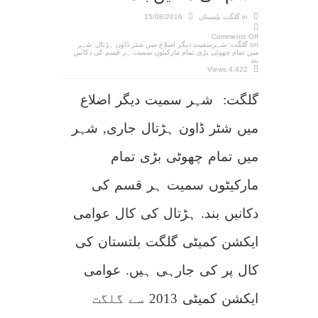
in
گلگت بلتستان
15/08/2016
Comments Off
on گلگت: شہرسمیت دیگر اضلاع میں شٹر ڈاون ہڑتال, شہر
میں تمام چھوٹی بڑی تمام مارکیٹوں سمیت ہر قسم کی دکانیں
بند
4,422 Views
گلگت: شہر سمیت دیگر اضلاع
میں شٹر ڈاون ہڑتال جاری, شہر
میں تمام چھوٹی بڑی تمام
مارکیٹوں سمیت ہر قسم کی
دکانیں بند. ہڑتال کی کال عوامی
ایکشن کمیٹی گلگت بلتستان کی
کال پر کی جارہی ہیں. عوامی
ایکشن کمیٹی 2013 سے گلگت