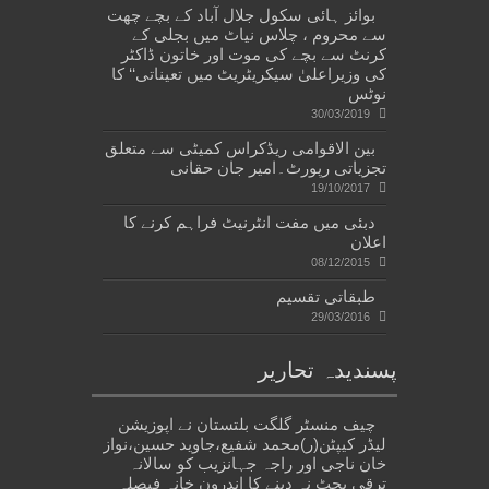
بوائز ہائی سکول جلال آباد کے بچے چھت
سے محروم ، چلاس نیاٹ میں بجلی کے
کرنٹ سے بچے کی موت اور خاتون ڈاکٹر
کی وزیراعلیٰ سیکریٹریٹ میں تعیناتی‘‘ کا
نوٹس
30/03/2019
بین الاقوامی ریڈکراس کمیٹی سے متعلق
تجزیاتی رپورٹ۔امیر جان حقانی
19/10/2017
دبئی میں مفت انٹرنیٹ فراہم کرنے کا
اعلان
08/12/2015
طبقاتی تقسیم
29/03/2016
پسندیدہ تحاریر
چیف منسٹر گلگت بلتستان نے اپوزیشن
لیڈر کیپٹن(ر)محمد شفیع،جاوید حسین،نواز
خان ناجی اور راجہ جہانزیب کو سالانہ
ترقی بجٹ نہ دینے کا اندرون خانہ فیصلہ