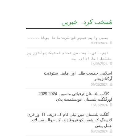
مُنتخب کردہ خبریں
ہمیں واپس نیچر کی طرف جانا ہوگا۔۔۔۔۔
09/12/2024
ایس۔ائی۔ایف ۔سی تمام اسٹیک ہولڈرز پر
مشتمل ایک ادارہ ہے
14/05/2024
اسلامی جمیعت طلبہ اور امامیہ سٹوڈنٹ
آرگنائزیشن
06/05/2024
گلگت بلتستان ترقیاتی منصوبہ 2024-2029
اورگلگت بلتستان انویسٹمنٹ پلان
16/03/2024
گلگت بلتستان میں ٹیلی کام کے ذریعے IT اور فری
لانسنگ کے شعبے کو فروغ دینے کے حوالے سے لائحہ
عمل پیش
08/02/2024