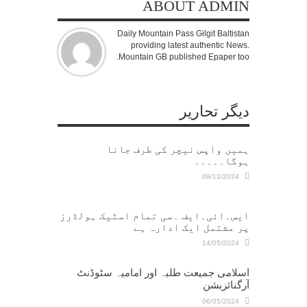
ABOUT ADMIN
Daily Mountain Pass Gilgit Baltistan
providing latest authentic News.
Mountain GB published Epaper too.
دیگر تحاریر
ہمیں واپس نیچر کی طرف جانا
ہوگا۔۔۔۔۔
09/12/2024
ایس۔ائی۔ایف ۔سی تمام اسٹیک ہولڈرز
پر مشتمل ایک ادارہ ہے
14/05/2024
اسلامی جمیعت طلبہ اور امامیہ سٹوڈنٹ
آرگنائزیشن
06/05/2024