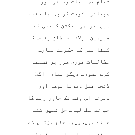
تمام مطالبات وفاقی اور
صوبائی حکومت کو پہنچا دئیے
ہیں. عوامی ایکشن کمیٹی کے
چیرمین مولانا سلطان رئیس کا
کہنا ہیں کہ حکومت ہمارے
مطالبات فوری طور پر تسلیم
کرے بصورت دیگر ہمارا اگلا
لائحہ عمل دھرنا ہوگا اور
دھرنا اس وقت تک جاری رہے گا
جب تک مطالبات حل نہیں کئے
جاتے ہیں. پییہ جام ہڑتال کے
موقع پر پولیس اور سیکورٹی