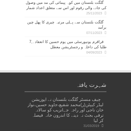
گلگت بلتستان میں کوہ پیمائی کی مد میں وصول
کی جانے والی رقوم اور اس سے متعلق اعداد شمار
25/11/2023
گلگت بلتستان سے پہلی مرتبہ چیری کا پھل چین
برآمد
07/11/2023
قراقرم یونیورسٹی میں یوم حسین کا انعقاد۔,7
طلبا کی داخلہ و رجسٹریشن معطل
04/09/2023
شہرت یافتہ
چیف منسٹر گلگت بلتستان نے اپوزیشن
لیڈر کیپٹن(ر)محمد شفیع،جاوید حسین،نواز
خان ناجی اور راجہ جہانزیب کو سالانہ
ترقی بجٹ نہ دینے کا اندرون خانہ فیصلہ
کر لیا
31/03/2019