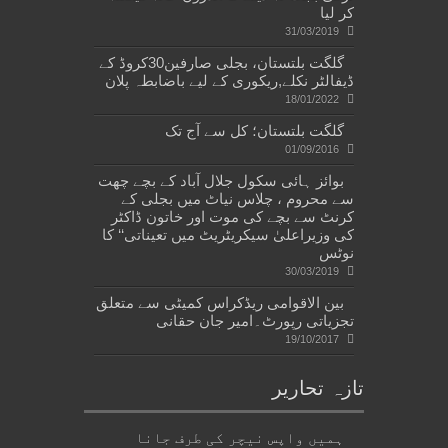
کر لیا
31/03/2019
گلگت بلتستان، بجلی صارفین30کروڈ کے
ڈیفالٹر نکلے,ریکوری کے لیے باضابطہ پلان
18/01/2022
گلگت بلتستان؛ کل سے آج تک
01/09/2016
بوائز ہائی سکول جلال آباد کے بچے چھت
سے محروم ، چلاس نیاٹ میں بجلی کے
کرنٹ سے بچے کی موت اور خاتون ڈاکٹر
کی وزیراعلیٰ سیکریٹریٹ میں تعیناتی‘‘ کا
نوٹس
30/03/2019
بین الاقوامی ریڈکراس کمیٹی سے متعلق
تجزیاتی رپورٹ۔امیر جان حقانی
19/10/2017
تازہ تحاریر
ہمیں واپس نیچر کی طرف جانا