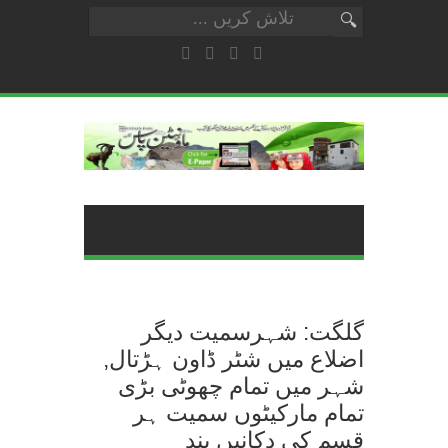
گلگت: شہرسمیت دیگر
اضلاع میں شٹر ڈاون ہڑتال,
شہر میں تمام چھوٹی بڑی
تمام مارکیٹوں سمیت ہر
قسم کی دکانیں بند