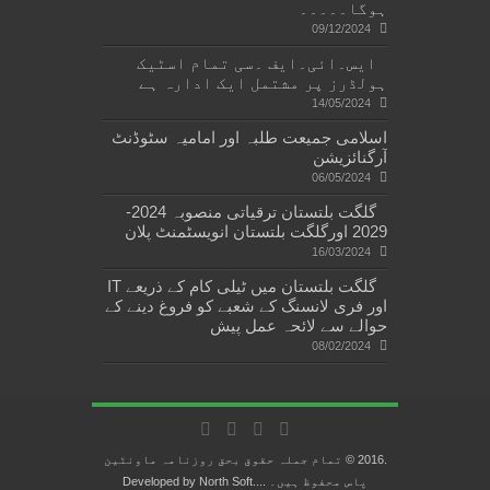
ہوگا۔۔۔۔۔
09/12/2024
ایس۔ائی۔ایف ۔سی تمام اسٹیک
ہولڈرز پر مشتمل ایک ادارہ ہے
14/05/2024
اسلامی جمیعت طلبہ اور امامیہ سٹوڈنٹ
آرگنائزیشن
06/05/2024
گلگت بلتستان ترقیاتی منصوبہ 2024-
2029 اورگلگت بلتستان انویسٹمنٹ پلان
16/03/2024
گلگت بلتستان میں ٹیلی کام کے ذریعے IT
اور فری لانسنگ کے شعبے کو فروغ دینے کے
حوالے سے لائحہ عمل پیش
08/02/2024
.2016 © تمام جملہ حقوق بحق روزنامہ ماونٹین
پاس محفوظ ہیں۔ ....Developed by
North Soft