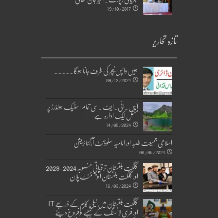
19/10/2017
تازہ تحاریر
ہمیں واپس نیچر کی طرف جانا ہوگا۔۔۔۔۔
09/12/2024
ایس۔ائی۔ایف ۔سی تمام اسٹیک ہولڈرز پر
مشتمل ایک ادارہ ہے
14/05/2024
اسلامی جمیعت طلبہ اور امامیہ سٹوڈنٹ آرگنائزیشن
06/05/2024
گلگت بلتستان ترقیاتی منصوبہ 2024-2029
اورگلگت بلتستان انویسٹمنٹ پلان
16/03/2024
گلگت بلتستان میں ٹیلی کام کے ذریعے IT
اور فری لانسنگ کے شعبے کو فروغ دینے