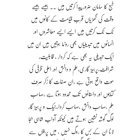
طبع کا سامان ضرور پیدا کرتیں ہیں ۔۔ جیسے جیسے
وقت کی گھڑیاں قرب قیامت کے کانوں میں
ٹک ٹک کرتیں ہیں ایسے ایسے معاشروں اور
انسانوں میں تبدیلیاں بھی رونما ہوتیں ہیں ان میں
ایک تبدیلی یہ بھی ہے کہ کردار ، قابلیت،
شرافت،پرہیز گاری،علم و دانش اور اعلی ظرفی کی
موت واقع ہوتی ہے ،ان صفات کا زکر صرف
کتابوں اور داستانوں تک محدود ہوتا ہے ،صاحب
علم ،صاحب دانش ،صاحب کردار،نیک و پرہیز گار
لوگ گوشہ نشین ہوتے ہیں کیونکہ آداب شاہی بجا
لانا ان کے بس کا روگ نہیں ، میں پربتوں سے