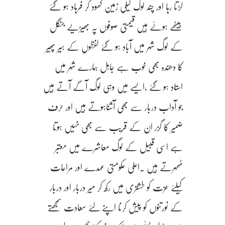
لڑتا رہا اور چند لوگ گیلی زمین کھود کر فرہاد ہو گئے
بیٹھے ہوئے ہیں قیمتی صوفوں پہ بھیڑیے جنگل
کے لوگ شہر میں آباد ہو گئے لفظوں کے ہیر پھیر
کا دھندہ بھی خوب ہے جاہل ہمارے شہر میں
استاد ہو گئے ،ایسے میں وہی لوگ آگے آتے ہیں
جو آداب دربار سے بھی آشناہوتے ہیں اور حرف
ضمیر کا گزر ان کے قریب سے بھی نہیں ہوتا
ہے اسی قبیل کے لوگ معاشرے میں معتبر
ٹھہرتے ہیں ۔اعلی حکومتی عہدے اور مراعات
کیلئے عزت کو طشتری میں رکھ کر میر دربار اور دربار
کے نورتنوں کو پیش کرنا اپنے لئے سعادت سمجھتے