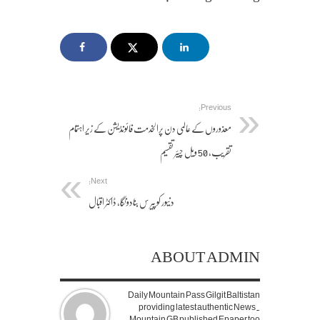
Previous:
معذوروں کے عالمی دن پرالخدمت فائونڈیشن کے زیر اہتمام
تقریب، 50 ویل چیئر تقسیم
Next:
دنیور کو پیر س بنادونگا، ڈاکٹر اقبال
ABOUT ADMIN
Daily Mountain Pass Gilgit Baltistan
providing latest authentic News.
Mountain GB published Epaper too.