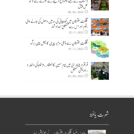
لانسنگ کے شعبے کو فروغ دینے کے حوالے سے لائحہ
عمل پیش
08/02/2024
گلگت بلتستان میں کوہ پیمائی کی مد میں وصول کی جانے والی
رقوم اور اس سے متعلق اعداد شمار
25/11/2023
گلگت بلتستان سے پہلی مرتبہ چیری کا پھل چین برآمد
07/11/2023
قراقرم یونیورسٹی میں یوم حسین کا انعقاد۔,7 طلبا کی داخلہ و
رجسٹریشن معطل
04/09/2023
شہرت یافتہ
چیف منسٹر گلگت بلتستان نے اپوزیشن لیڈر