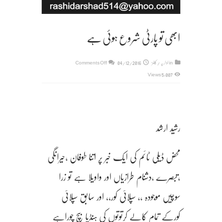
ابھی تو پارٹی شروع ہوئی ہے
on
in
اداریہ / کالمز
04/12/2016
Comments Off
ابھی
5,007 Views
تو
پارٹی
شروع
ہوئی
رشید ارشد
ہے
محض ڈیلی ٹائم کی ایک خبر پر اتنا طوفان ،حیرانگی
،تبصرے ،دشنام طرازیاں اور واویلا ہے تو زرا
سوچیں موجودہ ،، سپلائی کور،، اور سابق سپلائی
کورکے تمام کالے کرتوتوں کی ہنڈیا بیچ چوراہے