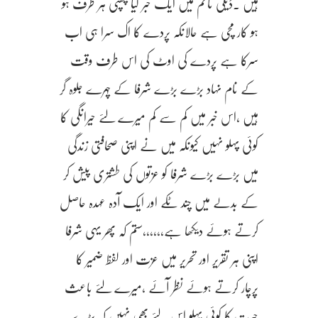
ہیں ۔ڈیلی ٹائم میں ایک خبر کیا چھپی ہر طرف ہو
ہو کار مچی ہے حالانکہ پردے کا اک سرا ہی اب
سرکا ہے پردے کی اوٹ کی اس طرف وقت
کے نام نہاد بڑے بڑے شرفا کے چہرے جلوہ گر
ہیں ،اس خبر میں کم سے کم میرے لئے حیرانگی کا
کوئی پہلو نہیں کیونکہ میں نے اپنی صحافتی زندگی
میں بڑے بڑے شرفا کو عزتوں کی طشتری پیش کر
کے بدلے میں چند ٹکے اور ایک آدہ عہدہ حاصل
کرتے ہوئے دیکھا ہے،،،،،،ستم کہ پھر یہی شرفا
اپنی ہر تقریر اور تحریر میں عزت اور لفظ ضمیر کا
پرچار کرتے ہوئے نظر آئے ،میرے لئے باعث
حیرت کا کوئی پہلو اس لئے بھی نہیں کہ بڑے