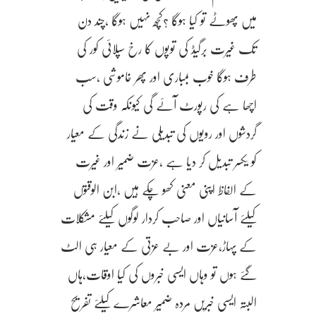
میں پھوٹے تو کیا ہوگا ؟کچھ نہیں ہوگا ،چند دن
تک غیرت برگیڈ کی توپوں کا رخ سپلائی کور کی
طرف ہوگا خوب بمباری اور پھر خاموشی ،سب
اچھا ہے کی رپورٹ آئے گی کیونکہ وقت کی
گردشوں اور رویوں کی تبدیلی نے زندگی کے معیار
کو یکسر تبدیل کر دیا ہے ،عزت ضمیر اور غیرت
کے الفاظ اپنی معنی کھو چکے ہیں ،ابن الوقتوں
کیلئے آسانیاں اور صاحب کردار لوگوں کیلئے مشکلات
کے پہاڑ،عزت اور بے عزتی کے معیار ہی الٹ
گئے ہوں تو وہاں ایسی خبروں کی کیا اوقات،ہاں
البتہ ایسی خبریں مردہ ضمیر معاشرے کیلئے تفریح