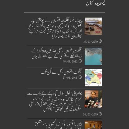
پسندیدہ تحاریر
چیف منسٹر گلگت بلتستان نے اپوزیشن لیڈر
کیپٹن(ر)محمد شفیع،جاوید حسین،نواز خان ناجی
اور راجہ جہانزیب کو سالانہ ترقی بجٹ نہ دینے
کا اندرون خانہ فیصلہ کر لیا
31/03/2019
گلگت بلتستان، بجلی صارفین30کروڈ کے
ڈیفالٹر نکلے,ریکوری کے لیے باضابطہ پلان
18/01/2022
گلگت بلتستان؛ کل سے آج تک
01/09/2016
بوائز ہائی سکول جلال آباد کے بچے چھت سے
محروم ، چلاس نیاٹ میں بجلی کے کرنٹ
سے بچے کی موت اور خاتون ڈاکٹر کی وزیراعلیٰ
سیکریٹریٹ میں تعیناتی‘‘ کا نوٹس
30/03/2019
بین الاقوامی ریڈکراس کمیٹی سے متعلق
تجزیاتی رپورٹ۔امیر جان حقانی