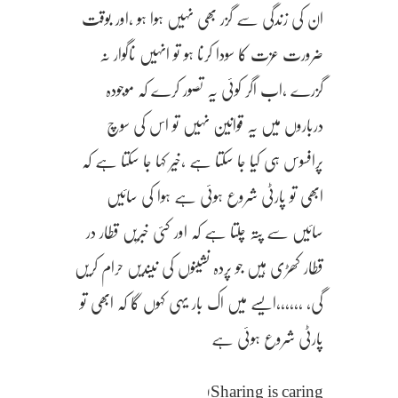
ان کی زندگی سے گزر بھی نہیں ہوا ہو ،اور بوقت
ضرورت عزت کا سودا کرنا ہو تو انہیں ناگوار نہ
گزرے ،اب اگر کوئی یہ تصور کرے کہ موجودہ
درباروں میں یہ قوانین نہیں تو اس کی سوچ
پرافسوس ہی کیا جا سکتا ہے ،خیر کہا جا سکتا ہے کہ
ابھی تو پارٹی شروع ہوئی ہے ہوا کی سائیں
سائیں سے پتہ چلتا ہے کہ اور کئی خبریں قطار در
قطار کھڑی ہیں جو پردہ نشینوں کی نیندیں حرام کریں
گی، ،،،،،،ایسے میں اک بار یہی کہوں گا کہ ابھی تو
پارٹی شروع ہوئی ہے
Sharing is caring!