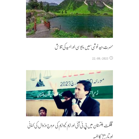
‘حسرتِ دیدِ خوشی’ میں مایوسی اور امید کی تلاش‎
22/08/2023
گلگت بلتستان میں پی ٹی آئی اور ایم کیو ایم کی عروج و زوال کی کہانی
اور تاریخ کا المیہ