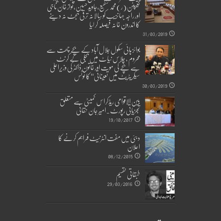
کیپٹن(ر)محمد شفیع،جاوید حسین،نواز خان ناجی
اور راجہ جہانزیب کو سالانہ ترقی بجٹ نہ دینے
کا اندرون خانہ فیصلہ کر لیا
31/03/2019
بوائز ہائی سکول جلال آباد کے بچے چھت سے
محروم ، چلاس نیاٹ میں بجلی کے کرنٹ
سے بچے کی موت اور خاتون ڈاکٹر کی وزیراعلیٰ
سیکریٹریٹ میں تعیناتی‘‘ کا نوٹس
30/03/2019
بین الاقوامی ریڈکراس کمیٹی سے متعلق
تجزیاتی رپورٹ۔امیر جان حقانی
19/10/2017
دبئی میں مفت انٹرنیٹ فراہم کرنے کا
اعلان
08/12/2015
طبقاتی تقسیم
29/03/2016