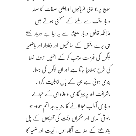
سوچ پر جو اپنی قربانیوں اوراچھی صفات کا صلہ
دربار وقت سے ملنے کے متمنی ہوتے ہیں
حالانکہ قانون دربار ہمیشہ سے یہ رہا ہے دربار سجتے
ہی برے وقتوں کے ساتھیوں اور وفادار اور باضمیر
لوگوں کی فہرست مرتب کر کے انہیں حرف غلط
کی طرح بھلادیا جاتا ہے اور ان لوگوں کی دستار
بندی ہوتی ہے جن کے ہاں قابلیت ،کردار
،شرافت اور پرہیز گاری و وفادای کے بجائے
درباری آداب بجا لانے کا ہنر بدرجہ اتم موجود ہو
،خوش آمدی اور حکمران وقت کی تعریفوں کے پل
باندھنے کے ہنر سے آگاہ ہوں ،غیرت اور ضمیر کا