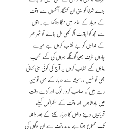
بڑے شرفا کو اپنی ان گنہگار آنکھوں سے وقت
کے دربار کے حمام میں ننگا دیکھا ہے۔ بتوں
سے مجھ کو اجازت اگر کبھی مل جائے تو شہر بھر
کے خداؤں کو بے نقاب کروں ہے میرے
چاروں طرف بھیڑ گونگے بہروں کی کسے خطیب
بناؤں کسے خطاب کروں یہ آج کی کوئی نئی کہانی
بھی تو نہیں ،،ہمیشہ سے دربار کے یہی قوانین
رہے ہیں کہ صاحب کردار لوگ اور کڑے وقت
میں بادشاہوں اور وقت کے حکمرانوں کیلئے
قربانیاں دینے والوں کا دربار سجنے کے بعد داخلہ
تک ممنوع ہوتا ہے ،،،،،،تف ہے ان لوگوں کی