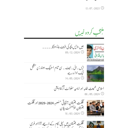
13/07/2023
مُنتخب کردہ خبریں
ہمیں واپس نیچر کی طرف جانا ہوگا۔۔۔۔۔
09/12/2024
ایس۔ائی۔ایف ۔سی تمام اسٹیک ہولڈرز پر مشتمل
ایک ادارہ ہے
14/05/2024
اسلامی جمیعت طلبہ اور امامیہ سٹوڈنٹ آرگنائزیشن
06/05/2024
گلگت بلتستان ترقیاتی منصوبہ 2024-2029 اورگلگت
بلتستان انویسٹمنٹ پلان
16/03/2024
گلگت بلتستان میں ٹیلی کام کے ذریعے IT اور فری