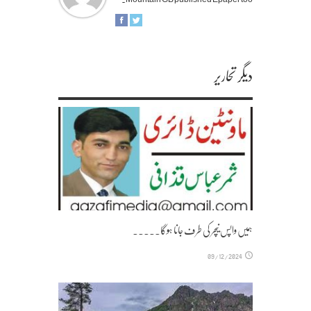
دیگر تحاریر
ہمیں واپس نیچر کی طرف جانا ہوگا۔۔۔۔۔
09/12/2024