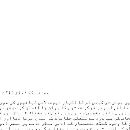
مصنفہ کا تعلق گلگت ب
 ہوئی تو کبھی اس کا اظہار دیومالائی کہانیوں کی صورت
کا اظہار ہو، غم کی شدتوں کا بیان یا انسان کی موضوعی
یں رہی بلکہ مخصوص دھنوں میں ڈھل کر مختلف قبائل اور 
خاص کی بہادری سے متعلق حکایات کا بیان ہوتا تھااور اس
کا وجود گلگت بلتستان کے ادبی منظر نامے پر ہمیں ڈھون
ن کی ادبی تاریخ میں مرد ہی تخلیق کار، مرد ہی بہادری 