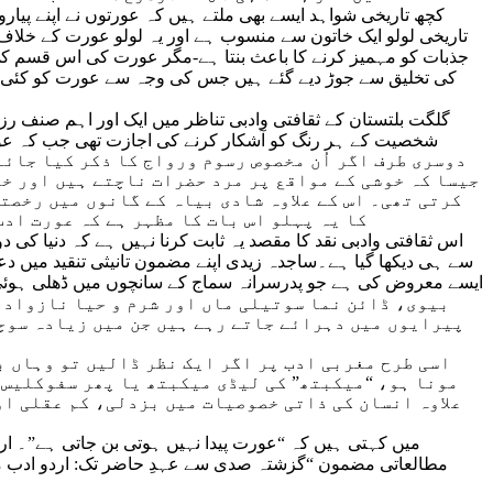
کچھ تاریخی شواہد ایسے بھی ملتے ہیں کہ عورتوں نے اپنے پیارو
تاریخی لولو ایک خاتون سے منسوب ہے اور یہ لولو عورت کے خلاف
جذبات کو مہمیز کرنے کا باعث بنتا ہے-مگر عورت کی اس قسم کی ف
کی تخلیق سے جوڑ دیے گئے ہیں جس کی وجہ سے عورت کو کئی بار
گلگت بلتستان کے ثقافتی وادبی تناظر میں ایک اور اہم صنف 
شخصیت کے ہر رنگ کو آشکار کرنے کی اجازت تھی جب کہ عور
دوسری طرف اگر اُن مخصوص رسوم ورواج کا ذکر کیا جائے
جیسا کہ خوشی کے مواقع پر مرد حضرات ناچتے ہیں اور خو
کرتی تھی۔ اس کے علاوہ شادی بیاہ کے گانوں میں رخصت
کا یہ پہلو اس بات کا مظہر ہے کہ عورت ادب
اس ثقافتی وادبی نقد کا مقصد یہ ثابت کرنا نہیں ہے کہ دنیا ک
سے ہی دیکھا گیا ہے۔ساجدہ زیدی اپنے مضمون تانیثی تنقید میں د
ایسے معروض کی ہے جو پدرسرانہ سماج کے سانچوں میں ڈھلی ہوئی ب
پیرایوں میں دہرائے جاتے رہے ہیں جن میں زیادہ سوچ
اسی طرح مغربی ادب پر اگر ایک نظر ڈالیں تو وہاں ب
مونا ہو، “میکبتھ” کی لیڈی میکبتھ یا پھر سفوکلیس ک
علاوہ انسان کی ذاتی خصوصیات میں بزدلی، کم عقلی او
مطالعاتی مضمون “گزشتہ صدی سے عہدِ حاضر تک: اردو ادب م