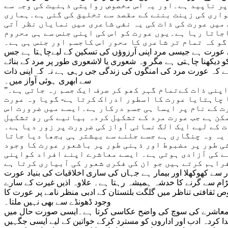
پر ناپید ہے۔اور یہ اس مخصوص روایتی ذہنیت کی وجہ سے
یواری کی زینت بننے کے مقصد سے تخلیق کی گئی ہے۔ہماری
میں عورت کی ذات کی یہ نفی شاعری میں نمایاں نظر آتی
جاتا رہا ہے۔یوں عورت کو اس کی اپنی جنس سے ہی محروم
گو کہ تمام تر شاعری کا محور اس کاجسم اور جنس ہی ہے۔
وہی عورت ہے جیسی مرد اپنی آرزوؤں کی تسکین کے لیےچاہتا ہے جس
یکھنا چاہتی ہے مگر وہ شعوری یا لاشعوری طور پر مرد کے بنائے
 ہے کہ عورت مرد کی امنگوں کی زندگی جی رہی ہے نہ کہ اپنی ذات
سے ابھری ہوئی آواز میں۔
پنی ذات کےتمام گہر کھو کر صرف ایک جسم رہ جاتی ہے۔”
ا چاہتایا عورت کا اسطور ادراک کرتا ہے- گویا وہ عورت
ت کے نام پر ایسا ہی جسم درکار ہے۔ایسے میں ضرورت اس
کن ہے جب عورت مرد کے تشکیل کردہ بیانیے کی ردِ تشکیل
 کے لیے ایک الگ نسائی آواز کی ضرورت پر زور دیا ہے۔
 یہ وہ چنگاری ہے جسے جلنے سے بیشتر ہی بجھا دیا جاتا
ی طور پر مضبوط اور ذہنی طور پر باشعور عورت کا وجود
ے کی آزادی ہوتی ہے۔ ایسے معاشرے اپنے افراد کواپنی
سے کھوکھلا اور بیمار ہے جہاں کی ساری اخلاقیات کی بنیاد عورت
 سے گرنے کا خدشہ ہمیشہ رہتا ہے۔ علاوہ اذیں غیرت کے سارے
قافتی تناظر میں گلگت بلتستان کے ادبی منظر نامے پر عورت کا
وجود ڈھونڈے سے بھی نہیں ملتا۔
سری معاشرے کی سوچ کی واضح عکاسی کرتا ہے۔ایسی صورت حال میں
رکے خواتین کے لیے ایسی جگہیں (spaces) پیدا کریں جہاں وہ اپنی شخصیت کا اظہار اور نمائندگی