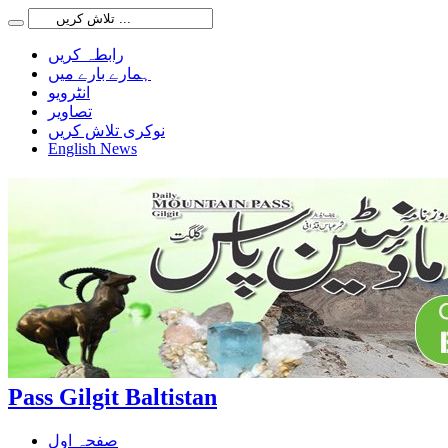
رابطہ کریں
ہمارے بارے میں
انٹرویو
تصاویر
نوکری تلاش کریں
English News
Pass Gilgit Baltistan
صفحہ اول