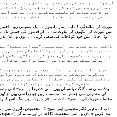
آج جبکہ دنیا کواکیسویں صدی میں داخل ہوئے بھی ایک س
ہے جس کی رو سے عورت معاشرے کی ایک فعال رکن بننے نہی
عورت خود شناسی کے فلسفے سے کوسوں دور ہے جسے اپنی 
ہے ۔جہاں محبوبہ اور معشوقہ سے مخاطب ہونے کے لیے م
عورت کی نمائندگی کے لیے ہمارے ادیبوں نے ایک عمومی رویہ اختی
میں عورت کی آنکھوں کی بناوٹ سے لے کر قدموں کی جنبش تک مرد
ہوئے خاکے میں خود کو ڈھالنےکی سعی کرتی ہے۔یوں وہ ایک پدر 
ڈاکٹر ناصر عباس نیر اپنے مضمون “نسوانی تنقید” میں 
نسوانی تنقید کے نزدیک یہ عورت کا حقیقی تصور نہیں ہے
ہے جو مرد کے مخصوص ذہنی، جذباتی، طبقاتی، جنسی اور
امر کی ہے کہ عورت خود ہی ان سماجی اختراعات اور ذ
جو بات اہم ہے وہ یہ ہے کہ عورت ہی عورت کو مضبوط ک
ہے۔گویا عورت کو جانتے بوجھتے اس کے ذہن، خوابوں
برداشت نہیں کر سکتا۔ جبکہ آزاد معاشروں میں عورت 
شخصیت کی نئی جہتیں دریافت کرنے کی نہ صرف حوصلہ افزائی کرتے ہیں بلکہ انہیں ایسا ماحول بھی فراہم کرتے ہیں جو ان کی فکری شعور کی آبیاری کرتا ہے-
بدقسمتی سے گلگت بلتستان بھی انہی خطوط پہ مروج ادبی وصنفی
کی معمولی سی جنبش سے منسوب ہیں جو زرا سی بھی لڑکھڑاہ
معاملے عورت کی نہ صرف ذات سے جڑے ہوئے ہیں بلکہ اس کا وجو
ادب کے نام پر قائم تنظیمیں اپنی سوچ کے مخصوص دائروں میں 
ی