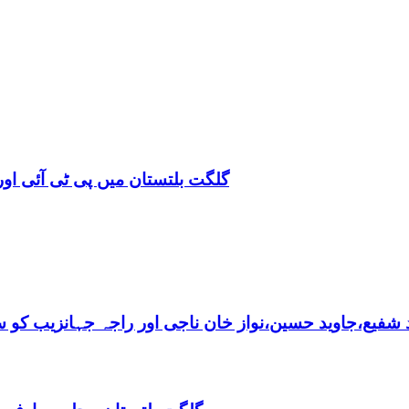
گلگت بلتستان میں پی ٹی آئی اور 
فیع،جاوید حسین،نواز خان ناجی اور راجہ جہانزیب کو سالا