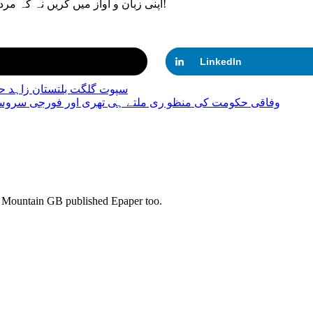
اپنی زبان و آواز میں کریں نہ کہ مردوں کی پدرشاہی نفسیات میں ڈھل کر نکلی ہوئی شاعرانہ پیکر سے!
LinkedIn
سپوت گلگت بلتستان زاہد ح
وفاقی حکومت کی منظو ری ملتے ہی تھری اور فورجی سروس م
s. Mountain GB published Epaper too.