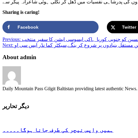
Sharing is caring!
Facebook
Twitter
سین کو جنوبی کوریا ہاکی ایسوسی ایشن کا سفیر منتخب
Previous:
ستقل بنیادوں پر شروع کر ینگے,سیکٹر کما نڈر ایس سی او
Next:
About admin
Daily Mountain Pass Gilgit Baltistan providing latest authentic New
دیگر تحاریر
ہمیں واپس نیچر کی طرف جانا ہوگا۔۔۔۔۔