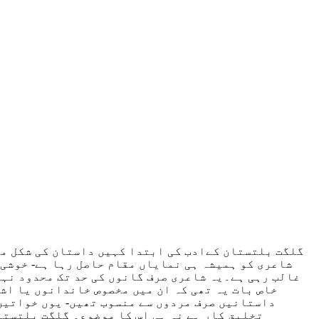
گلگت بلتستان کےادب کی ابتدا کہیں داستان کی شکل میں
شاعری کو ہمیشہ ہی نمایاں مقام حاصل رہا ہے- خوشی 
غالب رہی ہے۔یہ شاعری صرف گانوں کی حد تک محدود نہ
خاص بات یہ تھی کہ ان میں مخصوص خاندانوں یا اش
داستانیں صرف مردوں سے منسوب تھیں- یوں خواتین 
تخلیق کار ہے نہ ہی اس کا موضوع۔ گلگت بلتستا