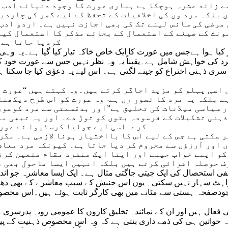
ے زائد عشرہ ہوچکا ہے ہماری عورت کا وجود دنیائے ادب 
ں بلکہ مرد وں کی اخلاقیات کے تحفظ کے لیے گھر کی چارد
مرضی کی سانس لینے تک کی بھی اجازت نہیں ہے۔ اردو ادب 
ونث کے صیغے کے استعمال کے بجائے مذکر کا استعمال کیا
کردیا جاتا ہے 
ار کیا ہوا ہےجس میں عورت کا ایک خاص خاکہ تیار کیا گیا ہے۔یہ 
 کی خواہش شامل ہے۔یقیناً یہ وہ نظر نہیں جس سے عورت خود کو د
سری ذہنی اختراع کو جینے لگتی ہے۔ اس لیے یہ دعوٰی کیا جا سکتا
اسی پہلو کو مزید اجاگر کرتے ہیں۔وہ کہتے ہیں “عورت ا
 بلکہ یہ مرد کا تصورِ زن ہے- وہ عورت کو اس طرح دیکھن
 سیاسی میلانات کی تخلیق ہے”اور بدقسمتی سے مرد کوعور
ہنی تشکیلات کے فرسودہ بتوں کو توڑ دے۔ اور یہ تبھی مم
کرے۔اسی لیے جولیا کرسٹیوا نے عورت
ر سکتی ہے جس کے لیے اس کا بااختیار ہونا لازمی ہے۔ مگر
 اور آرزؤں سے محروم کر دیا جاتا ہے۔ کیونکہ مرد معاش
کو اپنے خواب جینے اور اپنا ایک منفرد مقام متعین کرن
 استحصال کی ایک جیتی جاگتی مثال ہے۔ ایک ایسا معاشرہ جو اندر 
ٹ سہار نہیں سکتی۔ یوں اس جنبش کے سبب معاشرے کے بھی دھڑام
دصفحہ ہستی سے مٹانے میں بھی کارگر ثابت ہوئے ہیں۔اس مخصوص ث
ہی فعال ہیں اور ان کے نمائندہ تخلیق کاروں کا عمومی رویہ پدر
ہ خواتین ہی کی ذمے داری بنتی ہے کہ وہ اس مخصوص ذہنیت کے پیدا کردہ ادب اور اداروں کو مسترد ک