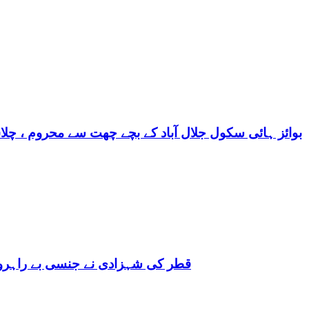
بوائز ہائی سکول جلال آباد کے بچے چھت سے محروم ، چلا
قطر کی شہزادی نے جنسی بے راہروی میں مغرب کو بھی 