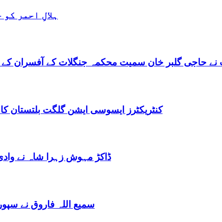
ہلالِ احمر کو
نے حاجی گلبر خان سمیت محکمہ جنگلات کے آفسران کے 
کنٹریکٹرز ایسوسی ایشن گلگت بلتستان کا
ڈاکڑ مہوش زہرا شاہ نے وادی
سمیع اللہ فاروق نے سپو