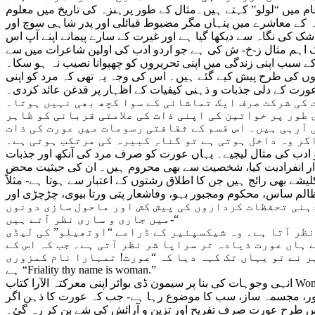
 عام میں “لولو” کہتے ہیں۔مثال کے طور پرہنزہ کی تاریخ میں معلوم
ہ کے معاشرے میں پنہاں مگر مضبوط قبائلی اور پدر شاہی سوچ اور
ک کی نگاہ سے دیکھا گیا ہے اور غیرت کے سارے پیمانے اپنے آپ اس
ک اہم مثال ز-خ- ش کی ہے جو اردو ادب کی اولین شاعرات میں سے
ے سبب اپنی زندگی میں اپنی تحریروں کو چھپوانا نصیب نہ ہو سکا۔
نوں کی طرح پیش کیے گئے ہیں۔ اس کی وجہ یہ تھی کہ مرد کو اپنی
رت کے دلی جذبات و ذہنی کیفیات کے اظہار پر قدغن عائد کردی۔
 کی شرکت صرف ایک تماشائی کے سوا کچھ بھی نہیں ہوتا۔
طور پر خواتین کی اپنی ذات کی علامتی قربانی کو ظاہر
 آرہی ہیں۔ اس قسم کے ثقافتی رسومات میں عورت کی ذات
گر وہ داخل ہوتی ہے تو گناہِ کبیرہ کی مرتکب ہوتی ہے۔
دو ادب کی مثال لیجیے۔ یہاں عورت کو صرف مرد کی آنکھ اور جذبات
کردار انفرادیت کیا، شخصیت سے بھی محروم ہیں۔ ان کی حیثیت محض
 بھی رائج ہیں جن کا اطلاق رشتوں کے اعتبار سے ہوتا ہے- مثلاً
م ساس، محکوم ومجبور بہو، وفاشعار پتی ورتا بیوی، چڑچڑی اور Nagging بیوی، ڈائن نما سوتیلی ماں اور شرم و حیا نازوادا کی پُتلی محبوبہ وغیرہ وغیرہ۔ یہ ٹائپ مختلف
ذہنی تحفظات کرداروں کی پیش کش اور ماحول سازی دونوں
میں جاری و ساری نظر آتے ہیں-“
نظر آتا ہے۔ وہ شیکسپئیر کے ڈرامے “اوتھیلو” کی لیڈی
 ہاں عورت ذیادہ تر سراپا شر نظر آتی ہے۔ جب کہ اس کے
 نے تو یہاں تک کہہ دیا کہ “عورت! تمہارا نام کمزوری
ہے “Friality thy name is woman.”
انہی وجوہات کی بنا پر سیمون ڈی بوائر اپنی معرکتہ الآرا کتاب Women: Myth and Reality میں کہتی ہیں کہ “عورت پیدا نہیں ہوتی بن جاتی ہے”۔ اردو ادب کے اسی تناظر میں فاطمہ حسن کا اپنے
ور، مجسمہ ساز، سب کا موضوع رہا ہے- جب کہ عورت کا ذہن اگر
اس طرح عورت صرف تفریح اور تزین و آرائش کی شے بن کر رہ گئ۔