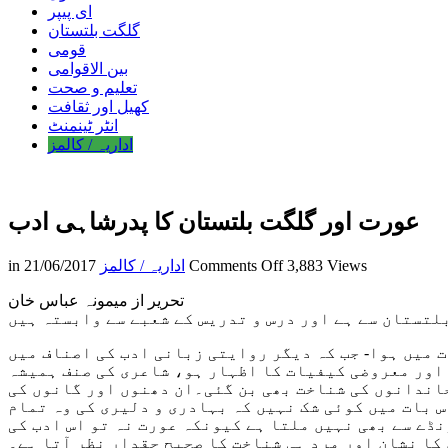
ای پیپر
گلگت بلتستان
قومی
بین الاقوامی
تعلیم و صحت
کھیل اور ثقافت
انٹر ٹینمنٹ
اداریہ / کالمز
عورت اور گلگت بلتستان کا پدرشاہی ادب
on
3,883 Views
Comments Off
اداریہ / کالمز
21/06/2017
in
عورت
تحریر از میمونہ عباس خان
اور
لتستان سے ہے اور درس و تدریس کے شعبے سے وابستہ ہیں
گلگت
بلتستان
 میں ہوا- جب کہ دیگر روایتی زبانی ادب کی اصناف میں
کا
 اور معروضی کیفیات کا اظہار ہو، شاعری کی صنف ہمیشہ
پدرشاہی
خاندانوں کی شناخت بھی بن گئی۔ان دھنوں اور گانوں کی
ادب
 بات میں کوئی شک نہیں کہ بہادری و دلیری کی وہ تمام
ڈے سے بھی نہیں ملتا ہے کیونکہ عورت نہ تو اس ادب کی
کا نشان اور مرد ہی شناخت کا صحیح حقدار نظر آتا ہے۔