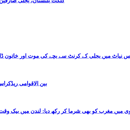
گلگت بلتستان، بجلی صارفین30کروڈ کے ڈیفالٹر نکلے,ریکوری کے لیے باضابطہ پلان
س نیاٹ میں بجلی کے کرنٹ سے بچے کی موت اور خاتون ڈاکٹ
بین الاقوامی ریڈکرا
شرما کر رکھ دیا: لندن میں بیک وقت 7 یورپین مردوں کے ساتھ بے شرم حالت میں گرفتا