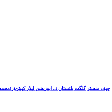
چیف منسٹر گلگت بلتستان نے اپوزیشن لیڈر کیپٹن(ر)محمد ش