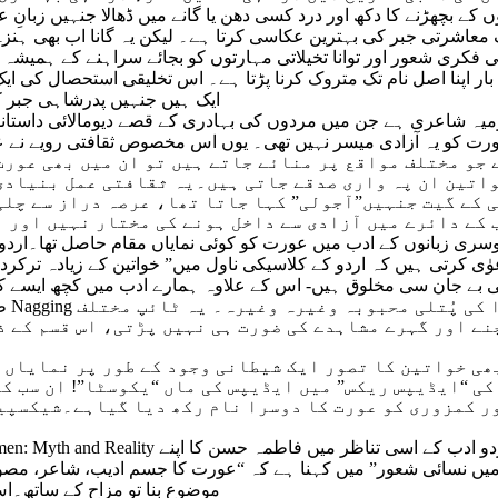
ں کے بچھڑنے کا دکھ اور درد کسی دھن یا گانے میں ڈھالا جنہیں زبانِ
 معاشرتی جبر کی بہترین عکاسی کرتا ہے۔ لیکن یہ گانا اب بھی ہنز
کری شعور اور توانا تخیلاتی مہارتوں کو بجائے سراہنے کے ہمیشہ ش
 اپنا اصل نام تک متروک کرنا پڑتا ہے۔ اس تخلیقی استحصال کی ای
ایک ہیں جنہیں پدرشاہی جبر ک
رزمیہ شاعری ہے جن میں مردوں کی بہادری کے قصے دیومالائی داستا
ت کو یہ آزادی میسر نہیں تھی۔ یوں اس مخصوص ثقافتی رویے نے عو
 جو مختلف مواقع پر منائے جاتے ہیں تو ان میں بھی عورت
اتین ان پہ واری صدقے جاتی ہیں۔یہ ثقافتی عمل بنیادی 
ی کے گیت جنہیں”آجولی” کہا جاتا تھا، عرصہ دراز سے چلی
 کے دائرے میں آزادی سے داخل ہونے کی مختار نہیں اور ا
ی دوسری زبانوں کے ادب میں عورت کو کوئی نمایاں مقام حاصل تھا۔ار
عوٰی کرتی ہیں کہ اردو کے کلاسیکی ناول میں” خواتین کے زیادہ تر
ے جان سی مخلوق ہیں- اس کے علاوہ ہمارے ادب میں کچھ ایسے کلیشے
ظال
نے اور گہرے مشاہدے کی ضورت ہی نہیں پڑتی، اس قسم کے 
ھی خواتین کا تصور ایک شیطانی وجود کے طور پر نمایاں 
ی “ایڈیپس ریکس” میں ایڈیپس کی ماں “یکوسٹا”! ان سب کے
ر کمزوری کو عورت کا دوسرا نام رکھ دیا گیاہے۔شیکسپیر
یں نسائی شعور” میں کہنا ہے کہ “عورت کا جسم ادیب، شاعر، مص
موضوع بنا تو مزاح کے ساتھ۔