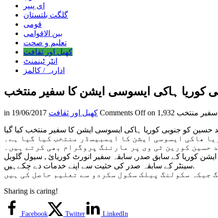
ای پیپر
گلگت بلتستان
قومی
بین الاقوامی
تعلیم و صحت
کھیل اور ثقافت
انٹر ٹینمنٹ
اداریہ / کالمز
ی کوریا ہاکی ایسوسی ایشن کا سفیر منتخب
 سفیر منتخب
Comments Off
کھیل اور ثقافت
19/06/2017
in
یا ھاکی ایسوسی ایشن کا ایمبیسڈر منتخب کیا گیا ہے۔
د حسین کورین ٹی وی پر مارننگ پروگرام بھی کرتے ہیں۔
شن کوریا کے سابق صدر, سابقہ سفیر انورٹ کوریائ , سیول گلوبل
سینٹر کے سابقہ صدر کی حثیت سے اپنے خدمات دے چکےہیں.
Sharing is caring!
Facebook
Twitter
LinkedIn