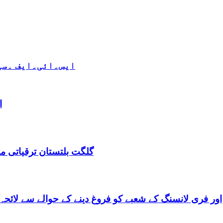
ایس۔ائی۔ایف ۔سی 
ا
گلگت بلتستان ترقیاتی منصوبہ 2024-2029 اورگلگت بلتستان 
گلگت بلتستان میں ٹیلی کام کے ذریعے IT اور فری لانسنگ کے شعبے کو فروغ دینے کے حوالے س