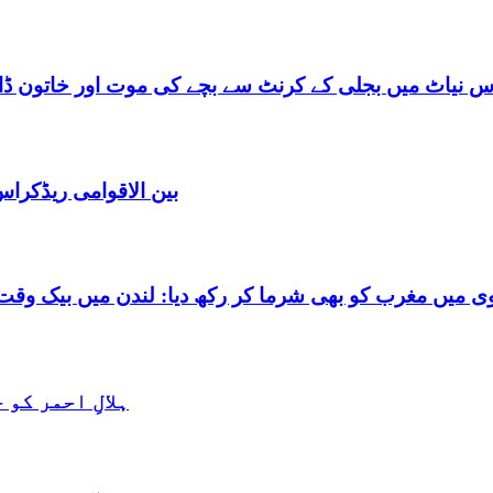
س نیاٹ میں بجلی کے کرنٹ سے بچے کی موت اور خاتون ڈاکٹ
بین الاقوامی ریڈکرا
شرما کر رکھ دیا: لندن میں بیک وقت 7 یورپین مردوں کے ساتھ بے شرم حالت میں گرفتا
ہلالِ احمر کو