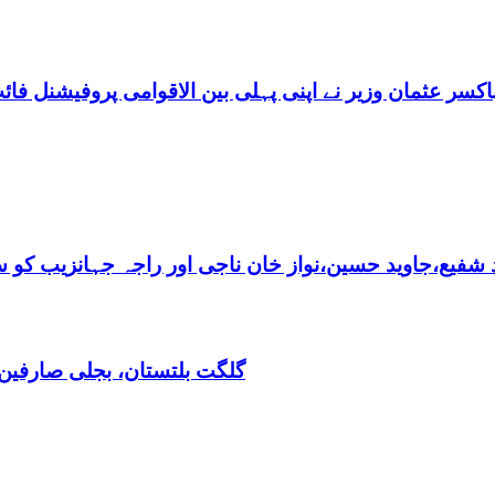
اکسر عثمان وزیر نے اپنی پہلی بین الاقوامی پروفیشنل فائ
فیع،جاوید حسین،نواز خان ناجی اور راجہ جہانزیب کو سالا
گلگت بلتستان، بجلی صارفین30کروڈ کے ڈیفالٹر نکلے,ریکوری کے لیے باضابطہ پلان