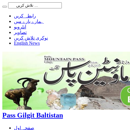
رابطہ کریں
ہمارے بارے میں
انٹرویو
تصاویر
نوکری تلاش کریں
English News
Pass Gilgit Baltistan
صفحہ اول