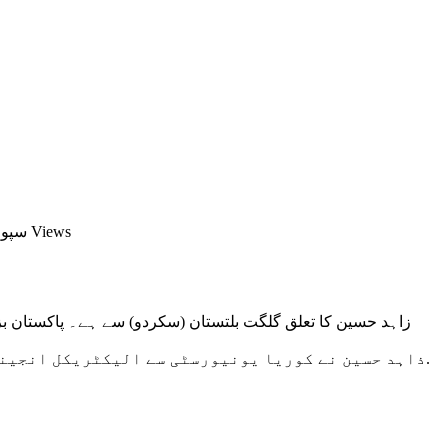
1,932 Views
on س
زاہد حسین کا تعلق گلگت بلتستان (سکردو) سے ہے۔ پاکستان ب
ذاہد حسین نے کوریا یونیورسٹی سے الیکٹریکل انجینئرنگ, کیڈٹ کالج سکردو گلگت بلتستان سے پری انجینئرنگ جبکہ سکولنگ پبلک سکول سکردو سے تعلیم حاصل کی ہیں.