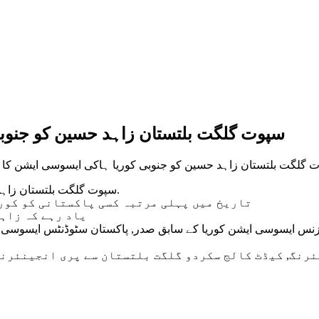
سپوت گلگت بلتستان زاہد حسین کو جنوب
پوت گلگت بلتستان زاہد حسین کو جنوبی کوریا ہاکی ایسوسی ایشن کا
سپوت گلگت بلتستان زاہد حسین کو جنوبی کوریا ہاکی ایسوسی ایشن کا سفیر منتخب کیا گیا.
تاریخ میں پہلی مرتبہ کسی پاکستانی کو کور
یاد رہے کہ زاہ
زنس ایسوسی ایشن کوریا کے سابق صدر, پاکستان سٹوڈنٹس ایسوسی ای