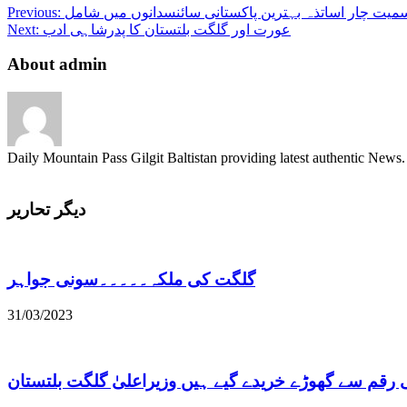
میت چار اساتذہ بہترین پاکستانی سائنسدانوں میں شامل
Previous:
عورت اور گلگت بلتستان کا پدرشاہی ادب
Next:
About admin
Daily Mountain Pass Gilgit Baltistan providing latest authentic New
دیگر تحاریر
گلگت کی ملکہ۔۔۔۔۔سونی جواہر
31/03/2023