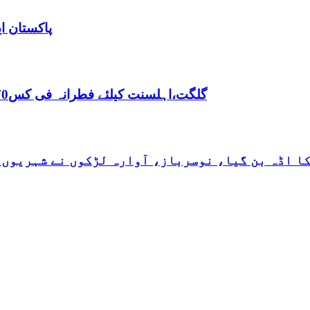
پاکستان ا
,گلگت،اہلسنت کیلئے فطرانہ فی کس70روپے مقررفقہ جعفریہ کیلئے فطرانہ 100روپے مقرر
کا اڈہ بن گیا، نوسرباز، آوارہ لڑکوں نے شہریوں 