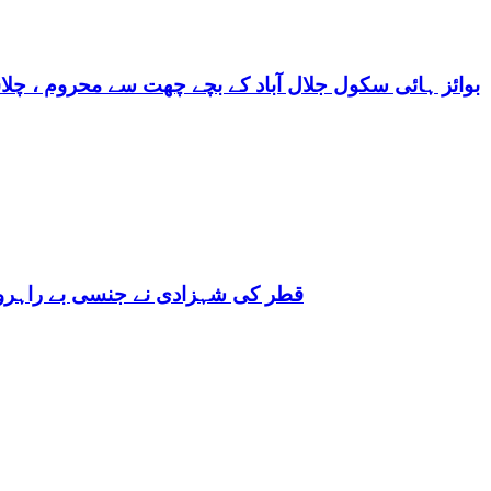
بوائز ہائی سکول جلال آباد کے بچے چھت سے محروم ، چلا
قطر کی شہزادی نے جنسی بے راہروی میں مغرب کو بھی 