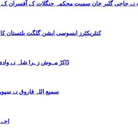
نے حاجی گلبر خان سمیت محکمہ جنگلات کے آفسران کے 
کنٹریکٹرز ایسوسی ایشن گلگت بلتستان کا
ڈاکڑ مہوش زہرا شاہ نے وادی
سمیع اللہ فاروق نے سپو
اجے 