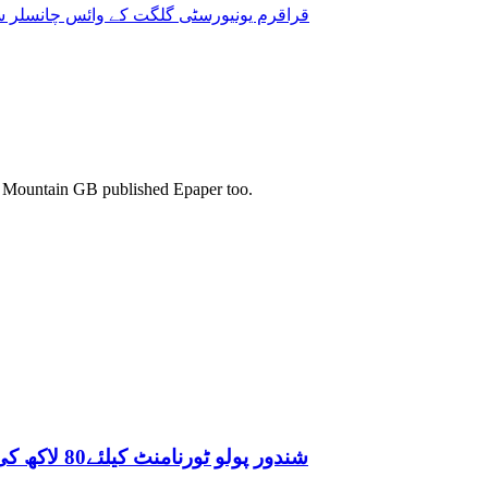
قراقرم یونیورسٹی گلگت کے وائس چانسلر س
s. Mountain GB published Epaper too.
شندور پولو ٹورنامنٹ کیلئے80 لاکھ کی رقم سے گھوڑے خریدے گیے ہیں وزیراعلیٰ گلگت بلتستان