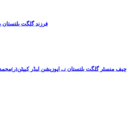
فرزند گلگت بلتستان ب
چیف منسٹر گلگت بلتستان نے اپوزیشن لیڈر کیپٹن(ر)محمد ش