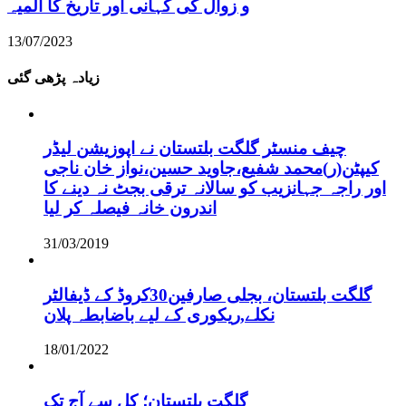
و زوال کی کہانی اور تاریخ کا المیہ
13/07/2023
زیادہ پڑھی گئی
چیف منسٹر گلگت بلتستان نے اپوزیشن لیڈر
کیپٹن(ر)محمد شفیع،جاوید حسین،نواز خان ناجی
اور راجہ جہانزیب کو سالانہ ترقی بجٹ نہ دینے کا
اندرون خانہ فیصلہ کر لیا
31/03/2019
گلگت بلتستان، بجلی صارفین30کروڈ کے ڈیفالٹر
نکلے,ریکوری کے لیے باضابطہ پلان
18/01/2022
گلگت بلتستان؛ کل سے آج تک