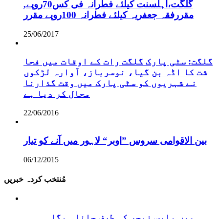
,گلگت،اہلسنت کیلئے فطرانہ فی کس70روپے
مقررفقہ جعفریہ کیلئے فطرانہ 100روپے مقرر
25/06/2017
گلگت: سٹی پارک گلگت رات کے اوقات میں فحا
شت کا اڈہ بن گیا، نوسرباز، آوارہ لڑکوں
نے شہریوں کو سٹی پارک میں وقت گذارنا
محال کر دیا ہے
22/06/2016
بین الاقوامی سروس ”اوبر“ لاہور میں آنے کو تیار
06/12/2015
مُنتخب کردہ خبریں
ہمیں واپس نیچر کی طرف جانا ہوگا۔۔۔۔۔