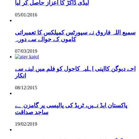
لیڈی ڈاکڑ کا اعزاز حاصل کر لیا
05/01/2016
سمیع اللہ فاروق نے سپورٹس کمپلکس کا تعمیراتی
کاموں کے حوالے سے دورہ
07/03/2019
اجے دیوگن کااپنی اہلیہ کاجول کو فلم میں لینے سے
انکار
08/12/2015
پاکستان ایڈ نہیں، ٹریڈ کی پالیسی پر گامزن ہے
ساجد صداقت
19/02/2019