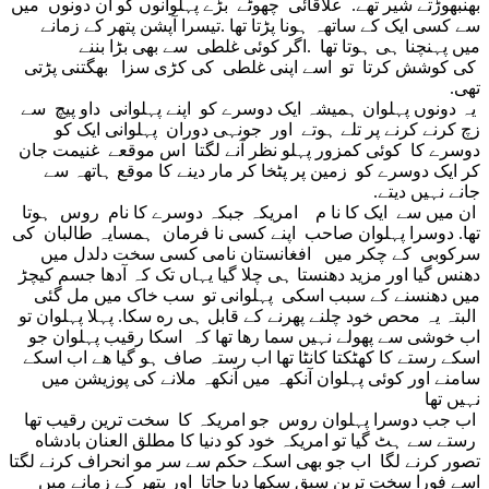
بهنبهوڑتے شیر تهے. علاقائی چهوٹے بڑے پہلوانوں کو ان دونوں میں
سے کسی ایک کے ساتهہ ہونا پڑتا تها .تیسرا آپشن پتهر کے زمانے
میں پہنچنا ہی ہوتا تها .اگر کوئی غلطی سے بهی بڑا بننے
کی کوشش کرتا تو اسے اپنی غلطی کی کڑی سزا بهگتنی پڑتی
تهی.
یہ دونوں پہلوان ہمیشہ ایک دوسرے کو اپنے پہلوانی داو پیچ سے
زچ کرنے کرنے پر تلے ہوتے اور جونہی دوران پہلوانی ایک کو
دوسرے کا کوئی کمزور پہلو نظر آنے لگتا اس موقعے غنیمت جان
کر ایک دوسرے کو زمین پر پٹخا کر مار دینے کا موقع ہاتهہ سے
جانے نہیں دیتے.
ان میں سے ایک کا نا م امریکہ جبکہ دوسرے کا نام روس ہوتا
تها. دوسرا پہلوان صاحب اپنے کسی نا فرمان ہمسایہ طالبان کی
سرکوبی کے چکر میں افغانستان نامی کسی سخت دلدل میں
دهنس گیا اور مزید دهنستا ہی چلا گیا یہاں تک کہ آدها جسم کیچڑ
میں دهنسنے کے سبب اسکی پہلوانی تو سب خاک میں مل گئی
البتہ یہ محص خود چلنے پهرنے کے قابل ہی ره سکا. پہلا پہلوان تو
اب خوشی سے پهولے نہیں سما رها تها کہ اسکا رقیب پہلوان جو
اسکے رستے کا کهٹکتا کانٹا تها اب رستہ صاف ہو گیا هے اب اسکے
سامنے اور کوئی پہلوان آنکهہ میں آنکهہ ملانے کی پوزیشن میں
نہیں تها
اب جب دوسرا پہلوان روس جو امریکہ کا سخت ترین رقیب تها
رستے سے ہٹ گیا تو امریکہ خود کو دنیا کا مطلق العنان بادشاه
تصور کرنے لگا اب جو بهی اسکے حکم سے سر مو انحراف کرنے لگتا
اسے فورا سخت ترین سبق سکها دیا جاتا اور پتهر کے زمانے میں