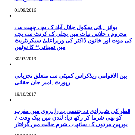
01/09/2016
بوائز ہائی سکول جلال آباد کے بچے چھت سے
محروم ، چلاس نیاٹ میں بجلی کے کرنٹ سے بچے
کی موت اور خاتون ڈاکٹر کی وزیراعلیٰ سیکریٹریٹ
میں تعیناتی‘‘ کا نوٹس
30/03/2019
بین الاقوامی ریڈکراس کمیٹی سے متعلق تجزیاتی
رپورٹ۔امیر جان حقانی
19/10/2017
قطر کی شہزادی نے جنسی بے راہروی میں مغرب
کو بھی شرما کر رکھ دیا: لندن میں بیک وقت 7
یورپین مردوں کے ساتھ بے شرم حالت میں گرفتار