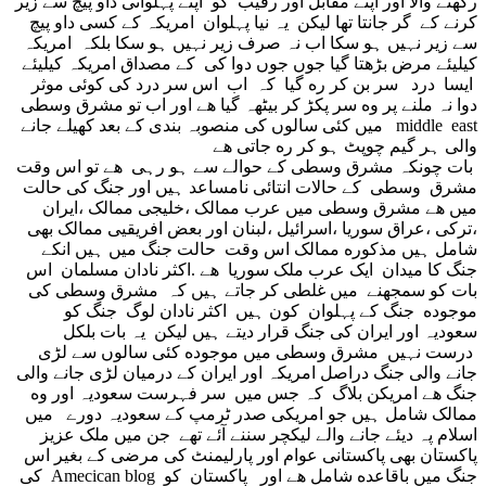
رکهنے والا اور اپنے مقابل اور رقیب کو اپنے پہلوانی داو پیچ سے زیر
کرنے کے گر جانتا تها لیکن یہ نیا پہلوان امریکہ کے کسی داو پیچ
سے زیر نہیں ہو سکا اب نہ صرف زیر نہیں ہو سکا بلکہ امریکہ
کیلیئے مرض بڑهتا گیا جوں جوں دوا کی کے مصداق امریکہ کیلیئے
ایسا درد سر بن کر ره گیا کہ اب اس سر درد کی کوئی موثر
دوا نہ ملنے پر وه سر پکڑ کر بیٹهہ گیا هے اور اب تو مشرق وسطی
middle east میں کئی سالوں کی منصوبہ بندی کے بعد کهیلے جانے
والی ہر گیم چوپٹ ہو کر ره جاتی هے
بات چونکہ مشرق وسطی کے حوالے سے ہو رہی هے تو اس وقت
مشرق وسطی کے حالات انتائی نامساعد ہیں اور جنگ کی حالت
میں هے مشرق وسطی میں عرب ممالک ،خلیجی ممالک ،ایران
،ترکی ،عراق سوریا ،اسرائیل ،لبنان اور بعض افریقیی ممالک بهی
شامل ہیں مذکوره ممالک اس وقت حالت جنگ میں ہیں انکے
جنگ کا میدان ایک عرب ملک سوریا هے .اکثر نادان مسلمان اس
بات کو سمجهنے میں غلطی کر جاتے ہیں کہ مشرق وسطی کی
موجوده جنگ کے پہلوان کون ہیں اکثر نادان لوگ جنگ کو
سعودیہ اور ایران کی جنگ قرار دیتے ہیں لیکن یہ بات بلکل
درست نہیں مشرق وسطی میں موجوده کئی سالوں سے لڑی
جانے والی جنگ دراصل امریکہ اور ایران کے درمیان لڑی جانے والی
جنگ هے امریکن بلاگ کہ جس میں سر فہرست سعودیہ اور وه
ممالک شامل ہیں جو امریکی صدر ٹرمپ کے سعودیہ دورے میں
اسلام پہ دیئے جانے والے لیکچر سننے آئے تهے جن میں ملک عزیز
پاکستان بهی پاکستانی عوام اور پارلیمنٹ کی مرضی کے بغیر اس
جنگ میں باقاعده شامل هے اور پاکستان کو Amecican blog کی