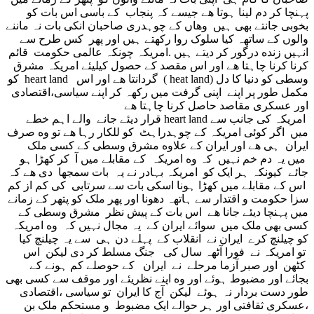
پہنچا کر دم لینا ہوتا هے جیسے کہ پنجاب کے باسی اس بات کو
بخوبی جانتے بهی ہیں وهاں کے چوہدری صاحبان انکی بات نہ ماننے
والوں کے ساتهہ کیا سلوک روا رکهتے ہیں اور پهر کس طرح سے
انہیں زنده درگور کر دیتے ہیں .امریکہ چونکہ عالمی حکومت قائم
کرنا کرنا چاہتا هے اور اس مقصد کے حصول کیلیئے امریکہ مشرق
وسطی کو دنیا کا دل (heat land ) گردانتا هے اور اس heart land کو
مکمل طور پر اپنے اپنی گرفت میں رکهہ کر اپنے سیاسی،اقتصادی
اور عسکری مقاصد حاصل کرنا چاہتا هے
امریکہ کی جانب سے heart land قرار دیئے جانے والے اہم خطے
میں اگر کوئی امریکہ کے چوہدراہٹ کو للکار رہا هے تو وه صرف
ایران ہی هے اور ایران کے علاوه مشرق وسطی کے کسی ملک
میں یہ دم خم نہیں کہ وه امریکہ کے مقابلے میں آ کر کهڑا ہو
جائے کیونکہ ہر ایک کو امریکہ بہادر نے یہ بات سمجها دی هے کہ
اس کے مقابلے میں کهڑا ہونا اسکی بات سے سرتابی کی کم از کم
سزا حکومت و اقتدار سے ہاتهہ دهونا اور پهر ملک کو پتهر کے زمانے
میں پہنچا دیئے جانا هے اس بات کے پیش نظر مشرق وسطی کے
کسی بهی ملک میں سوائے ایران کے یہ مجال نہیں کہ وه امریکہ
کو چیلنچ کرے ایران نے انقلاب کے پہلے دن ہی سے یہ چیلنچ کیا
تو امریکہ نے فورا آٹهہ سال کی جنگ مسلط کر دی لیکن اس
کٹهن اور صبر آزما مرحلے نے ایران کے حوصلے کم ہونے کے
بجائے اور مضبوط ہوئے اور وه اپنے نظریئے اور موقف سے کسی بهی
طور دست بردار نہ ہوئے لیکن آج کا ایران تو سیاسی ،اقتصادی
،عسکری ثقافتی اور ہر حوالے ایک مضبوط و مستحکم ملک بن