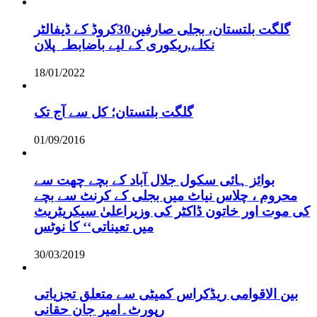
گلگت بلتستان، بجلی صارفین30کروڈ کے ڈیفالٹر
نکلے,ریکوری کے لیے باضابطہ پلان
18/01/2022
گلگت بلتستان؛ کل سے آج تک
01/09/2016
بوائز ہائی سکول جلال آباد کے بچے چھت سے
محروم ، چلاس نیاٹ میں بجلی کے کرنٹ سے بچے
کی موت اور خاتون ڈاکٹر کی وزیراعلیٰ سیکریٹریٹ
میں تعیناتی‘‘ کا نوٹس
30/03/2019
بین الاقوامی ریڈکراس کمیٹی سے متعلق تجزیاتی
رپورٹ۔امیر جان حقانی