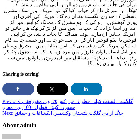
ایران کی جانب سے شام میں دیرالزور نامی مقام پہ داعش کے
ٹهکانے پہ میزائل داغ کر جواب کیا گیا تو امریکہ اور اسکے مشرق
دسطی کے حواری انگشت بدنداں ره گئے.امریکہ کی آخری اور
پوری کوشش یہ ہو گی کہ وه مشرق کے ممالک کو آپس میں لڑا
دے اور ایسا لڑا دے کہ جب یہ آپس میں لڑ لڑ کر تهک هار جائیں تو
امریکہ بہادر ان هارے ہوئے ممالک کا نجات دہنده بن کر اپنی
فوجیں یا نیٹو فوجیں اتار کر ان سے جو چاہے اور جیسے چاہے کام
لے لیکن امریکہ کی بد قسمتی کہ اسے مقابلے میں مشرق وسطی
میں ایک ایسا پہلوان کارزار میں نبرد آزما هے کہ اسے دهول چٹا کر
رکهہ دیا هے اب دیکهیئے مستقبل میں ان دونوں پہلوانوں میں سے
کس کا پلہ بهاری رهے گا.
Sharing is caring!
,گلگت،اہلسنت کیلئے فطرانہ فی کس70روپے مقررفقہ
Previous:
جعفریہ کیلئے فطرانہ 100روپے مقرر
جنگ آزادی گلگت بلتستان وکشمیر، انکشافات و حقائق
Next:
About admin