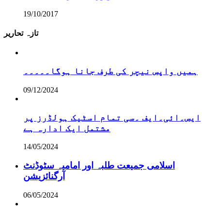
19/10/2017
تازہ تحاریر
ہمیں واپس نیچر کی طرف جانا ہوگا۔۔۔۔۔
09/12/2024
ایس۔ائی۔ایف ۔سی تمام اسٹیک ہولڈرز پر
مشتمل ایک ادارہ ہے
14/05/2024
اسلامی جمیعت طلبہ اور امامیہ سٹوڈنٹ
آرگنائزیشن
06/05/2024