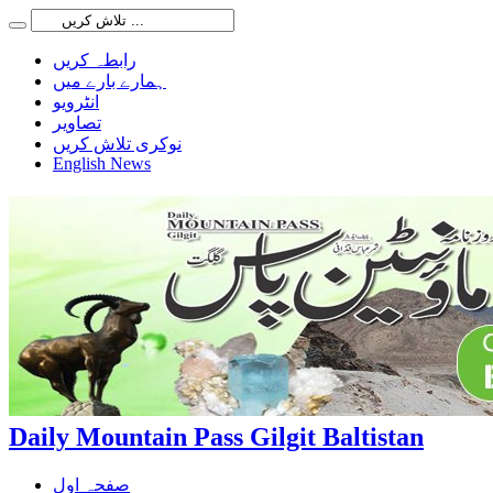
رابطہ کریں
ہمارے بارے میں
انٹرویو
تصاویر
نوکری تلاش کریں
English News
Daily Mountain Pass Gilgit Baltistan
صفحہ اول