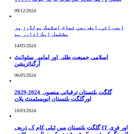
09/12/2024
ایس۔ائی۔ایف ۔سی تمام اسٹیک ہولڈرز پر
مشتمل ایک ادارہ ہے
14/05/2024
اسلامی جمیعت طلبہ اور امامیہ سٹوڈنٹ
آرگنائزیشن
06/05/2024
گلگت بلتستان ترقیاتی منصوبہ 2024-2029
اورگلگت بلتستان انویسٹمنٹ پلان
16/03/2024
گلگت بلتستان میں ٹیلی کام کے ذریعے IT اور فری