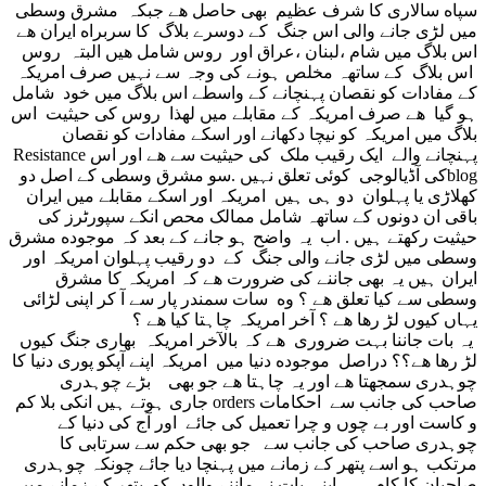
سپاه سالاری کا شرف عظیم بهی حاصل هے جبکہ مشرق وسطی
میں لڑی جانے والی اس جنگ کے دوسرے بلاگ کا سربراه ایران هے
اس بلاگ میں شام ،لبنان ،عراق اور روس شامل هیں البتہ روس
اس بلاگ کے ساتهہ مخلص ہونے کی وجہ سے نہیں صرف امریکہ
کے مفادات کو نقصان پہنچانے کے واسطے اس بلاگ میں خود شامل
ہو گیا هے صرف امریکہ کے مقابلے میں لهذا روس کی حیثیت اس
بلاگ میں امریکہ کو نیچا دکهانے اور اسکے مفادات کو نقصان
پہنچانے والے ایک رقیب ملک کی حیثیت سے هے اور اس Resistance
blogکی آڈیالوجی کوئی تعلق نہیں .سو مشرق وسطی کے اصل دو
کهلاڑی یا پہلوان دو ہی ہیں امریکہ اور اسکے مقابلے میں ایران
باقی ان دونوں کے ساتهہ شامل ممالک محص انکے سپورٹرز کی
حیثیت رکهتے ہیں . اب یہ واضح ہو جانے کے بعد کہ موجوده مشرق
وسطی میں لڑی جانے والی جنگ کے دو رقیب پہلوان امریکہ اور
ایران ہیں یہ بهی جاننے کی ضرورت هے کہ امریکہ کا مشرق
وسطی سے کیا تعلق هے ؟ وه سات سمندر پار سے آ کر اپنی لڑائی
یہاں کیوں لڑ رها هے ؟ آخر امریکہ چاہتا کیا هے ؟
یہ بات جاننا بہت ضروری هے کہ بالآخر امریکہ بهاری جنگ کیوں
لڑ رها هے؟؟ دراصل موجوده دنیا میں امریکہ اپنے آپکو پوری دنیا کا
چوہدری سمجهتا هے اور یہ چاہتا هے جو بهی بڑے چوہدری
صاحب کی جانب سے احکامات orders جاری ہوتے ہیں انکی بلا کم
و کاست اور بے چوں و چرا تعمیل کی جائے اور آج کی دنیا کے
چوہدری صاحب کی جانب سے جو بهی حکم سے سرتابی کا
مرتکب ہو اسے پتهر کے زمانے میں پہنچا دیا جائے چونکہ چوہدری
صاحبان کا کام ہی اپنی بات نہ ماننے والوں کو پتهر کے زمانے میں