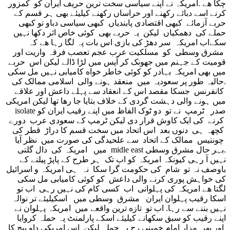
چکا هے .امریکہ نے اپنے سیاسی سخت ترین حریف ایران کو کمزور
کرنے اسے دبائے رکهنے اور حراساں رکهنے کیلیئے بهی ہر قسم کے
حربے آزمائے کبهی اقتصادی پابندیاں کبهی سیاسی دباو تو کبهی
حملے کی دهمکیاں لیکن یہ حربے بهی کوئی خاص اثر دکها نہیں
سکےاب امریکہ سر دهڑ کی بازی اس بات پہ لگا رہا هے کہ
مشرق وسطی کو مسلکیت عرب عجم تعصب فرقہ واریت اور
قومیت کے جہنم میں جهونک کر آپس میں لڑا ڈالے لیکن اس حربے
میں بهی امریکہ بہادر کو کوئی خاطر خواه کامیابی نہیں مل سکی
.حالیہ طور پر سعودیہ میں منعقد ہونے والی اسلامی ممالک کی
کانفرنس جسکا مقصد اس کے انعقاد سے پہلے داعش اور علاقے
میں ہونے والی دہشت گردی کے خلاف بتایا جا رها تها لیکن امریکی
صدر ٹرمپ نے تو دو ٹوک الفاظ میں اپنے رقیب ایران کو isolate
کرنے کی ایک کاوش قرار دی لیکن ٹرمپ کے سعودی عرب دورے
کچهہ ہی دنوں بعد اس اتحاد میں سخت قسم کا دراڑ قطر کی
چونتیس ممالک کے اتحاد سے علحیدگی کی صورت میں نظر آیا
.بہر حال مشرق وسطی midle east میں امریکہ کی دال گلتی
نہیں آ رہی کیونکہ امریکہ کو اب تک ہر طرح کے پاپڑ پیلنے کے
باوصف نہ تو شام کی حکومت گرا سکا نہ ہی امریکہ و اسرائیل
کی خواہش پوری کرنے والی داعش کو کوئی کامیابی مل سکی
لگتا هے امریکہ کی پہلوانی اب کسی کام کی نہیں رہی اب تو
اسکا رقیب پہلوان ایران مشرق وسطی میں اسکیلیئے تر نوالہ
نہیں بننے سے رہا. اب تو تازه ترین واقعے میں امریکہ پہلوان نے
اپنے رقیب کو سبق سکهانے کیلیئے اسکے پارلمنٹ پہ حملہ کروایا
اور پهر مزار امام خمینی رح پہ حملہ لیکن اس امریکی داو پیچ کا