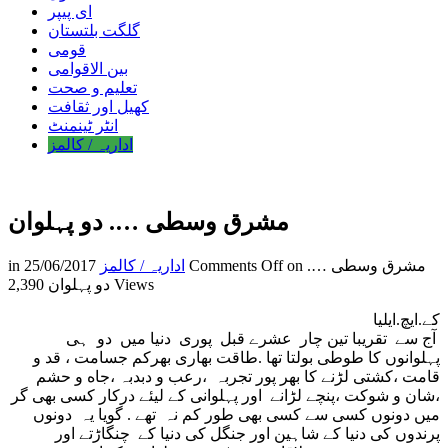
ای پیپر
گلگت بلتستان
قومی
بین الاقوامی
تعلیم و صحت
کھیل اور ثقافت
انٹر ٹینمنٹ
اداریہ / کالمز
مشرق وسطی …. دو پہلوان
on مشرق وسطی ….
Comments Off
اداریہ / کالمز
25/06/2017
in
2,390 Views
دو پہلوان
کے.ایچ.ایلیا
آج سے تقریبا تین چار عشرے قبل پوری دنیا میں دو ہی
پہلوانوں کا طوطی بولتا تها .طاقت بهاری بهرکم جسامت ، قد و
قامت ،کشتی لڑنے کا بهر پور تجربہ ،رعب و دبدبہ ،جاه و حشم
،شان و شوکت ،پنچے لڑانے اور پہلوانی کے لیئے درکار کسی بهی گر
میں دونوں کسی سے کسی بهی طور کم نہ تهے . گویا یہ دونوں
پرندوں کی دنیا کے شاہین اور جنگل کی دنیا کے چنگاڑتے اور