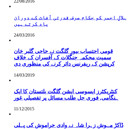
22/08/2016
ہلالِ احمر کو حکام صرف قدرتی آفات کے دوران
یاد کرتے ہیں
24/03/2016
قومی احتساب بیور گلگت نے حاجی گلبر خان
سمیت محکمہ جنگلات کے آفسران کے خلاف
کرپشن کے ریفرنس دائر کرنے کی منظوری دی
14/03/2019
کنٹریکٹرز ایسوسی ایشن گلگت بلتستان کا ایک
ہنگامی, فوری حل طلب مسائل پر تفصیلی غور
11/12/2015
ڈاکڑ مہوش زہرا شاہ نے وادی حراموش کی پہلی