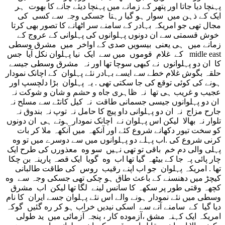
پہنچا دیا جاتا اور پتهر کے زمانے میں پہنچا دیئے جانے کا بهوت ہر
ایک کے ذہن میں سوار ہو گیا رہتا جسکی وجہ سے کسی کی
مجال تهی جو امریکہ بہادر کے سامنے سر اٹهانے کا تصور بهی کرتا
خوش قسمتی سے ان دونوں پہلوانوں کی پہلوانی کے عروج کے
زمانے میں ہی یعنی بیسویں صدی کے اواخر میں مشرق وسطی
midle east کے غلام قوموں میں سے ایک نیا پہلوان نکل آیا جس
کا ان دو پہلوانوں نے کبهی سوچا تها اور نہ مشرق وسطی جیسے
حلقہ بگوش غلام خطے سے ایسے بہادر نئے پہلوان کے اچانک نمودار
ہونے کی کوئی توقع کی جا سکتی تهی . یہ پہلوان بڑا دلچسپ اور
عجیب و غریب ہی تها نہ ظاہری جاه و حشم و شان و شوکت نہ
ان دو پہلوانوں جیسی جسمانی طاقت نہ کیل کانٹے سے مسلح نہ
جارح مزاج نہ ان دو پہلوانی داو پیچ کا حامل نہ توپ نہ بندوق نہ
تلوار نہ بهالا لیکن اس پہلوان نے اچانک نمودار ہوتے ہی ان دونوں
کو سخت تیور دکهانے شروع کئے اور آنکهہ میں آنکهہ ملا کر بات
کرنی شروع کی .اب پہلے دو پہلوانوں میں سے دوسرے میں تو وه
پہلی والی دم خم باقی تو تهی نہیں سو وه معذورں کی طرح ایک
چار پائی پہ جا کے بیٹهہ گیا تها اب وه گویا ایک قصہ پارینہ بن چکا
تها . امریکہ پہلوان جو اب اپنے رقیب روس کی طاقت طالبانی
کیچڑ میں دهنسنے کے باعث طاق ہو چکی تهی جسکی وجہ سے وه
کچهہ وقتی طور پر سکهہ کا سانس لینے لگا تها لیکن اب مشرق
وسطی میں نئے نمودار ہونے والے اس نئے پہلوان جسے ایران کا نام
دیا گیا کے سامنے آنے سے اسکی نیدیں خراب ہو کر ره گئیں گوکہ
امریکہ ایک کہنہ مشق ،آزموده کار ، پنجہ آزمائی میں ید طولی