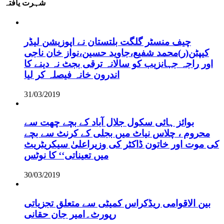
شہرت یافتہ
چیف منسٹر گلگت بلتستان نے اپوزیشن لیڈر
کیپٹن(ر)محمد شفیع،جاوید حسین،نواز خان ناجی
اور راجہ جہانزیب کو سالانہ ترقی بجٹ نہ دینے کا
اندرون خانہ فیصلہ کر لیا
31/03/2019
بوائز ہائی سکول جلال آباد کے بچے چھت سے
محروم ، چلاس نیاٹ میں بجلی کے کرنٹ سے بچے
کی موت اور خاتون ڈاکٹر کی وزیراعلیٰ سیکریٹریٹ
میں تعیناتی‘‘ کا نوٹس
30/03/2019
بین الاقوامی ریڈکراس کمیٹی سے متعلق تجزیاتی
رپورٹ۔امیر جان حقانی