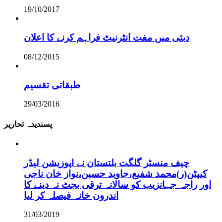
19/10/2017
دبئی میں مفت انٹرنیٹ فراہم کرنے کا اعلان
08/12/2015
طبقاتی تقسیم
29/03/2016
پسندیدہ تحاریر
چیف منسٹر گلگت بلتستان نے اپوزیشن لیڈر
کیپٹن(ر)محمد شفیع،جاوید حسین،نواز خان ناجی
اور راجہ جہانزیب کو سالانہ ترقی بجٹ نہ دینے کا
اندرون خانہ فیصلہ کر لیا
31/03/2019