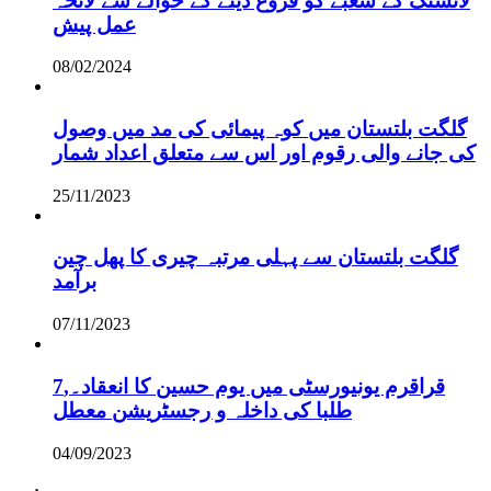
لانسنگ کے شعبے کو فروغ دینے کے حوالے سے لائحہ
عمل پیش
08/02/2024
گلگت بلتستان میں کوہ پیمائی کی مد میں وصول
کی جانے والی رقوم اور اس سے متعلق اعداد شمار
25/11/2023
گلگت بلتستان سے پہلی مرتبہ چیری کا پھل چین
برآمد
07/11/2023
قراقرم یونیورسٹی میں یوم حسین کا انعقاد۔,7
طلبا کی داخلہ و رجسٹریشن معطل
04/09/2023