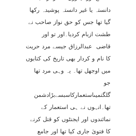
دانستہ یا غیر دانستہ پوشیدہ رکھا
گیا تھا جس کو حق نواز صاحب نے
طشت ازبام کردیا۔اور تو اور
قاضی عبدالرزاق جیسے مرد حریت
کا نام و کردار بھی تاریخ کی کتابوں
میں اوجھل تھا۔ یہ وہی مرد تھا
جو
گلگتمیںاستعمارکاسبسےبڑادشمن
تھا۔انہوں نے ہی استعمار کے
نمائندوں اور ایجنٹوں کو قتل کرنے
کا فتویٰ جاری کیا تھا اور جامع