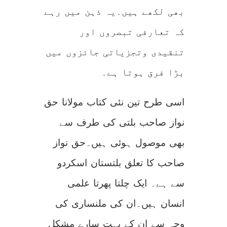
بھی لکھے ہیں۔یہ ذہن میں رہے
کہ تعارفی تبصروں اور
تنقیدی وتجزیاتی جائزوں میں
بڑا فرق ہوتا ہے۔
اسی طرح تین نئی کتاب مولانا حق
نواز صاحب بلتی کی طرف سے
بھی موصول ہوئی ہیں۔حق نواز
صاحب کا تعلق بلتستان اسکردو
سے ہے۔ ایک چلتا پھرتا علمی
انسان ہیں۔ان کی ملنساری کی
وجہ سے ان کے بہت سارے مشکل