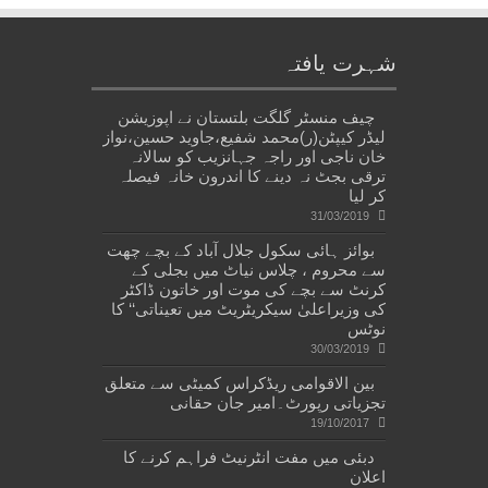
شہرت یافتہ
چیف منسٹر گلگت بلتستان نے اپوزیشن
لیڈر کیپٹن(ر)محمد شفیع،جاوید حسین،نواز
خان ناجی اور راجہ جہانزیب کو سالانہ
ترقی بجٹ نہ دینے کا اندرون خانہ فیصلہ
کر لیا
31/03/2019
بوائز ہائی سکول جلال آباد کے بچے چھت
سے محروم ، چلاس نیاٹ میں بجلی کے
کرنٹ سے بچے کی موت اور خاتون ڈاکٹر
کی وزیراعلیٰ سیکریٹریٹ میں تعیناتی‘‘ کا
نوٹس
30/03/2019
بین الاقوامی ریڈکراس کمیٹی سے متعلق
تجزیاتی رپورٹ۔امیر جان حقانی
19/10/2017
دبئی میں مفت انٹرنیٹ فراہم کرنے کا
اعلان