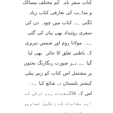
کتاب سفر نامہ کم مختلف مسالک
و مذاہب کی تعارفی کتاب زیادہ
لگتی ہے۔کتاب میں چودہ دن کی
سفری روئیداد بھی بیان کی گئی
ہے۔ مولانا روم اور شمس تبریزی
کے باطنی تعلق کا جائزہ بھی لیا
گیا ہے۔بہر صورت رنگارنگ بحثوں
پر مشتمل اس کتاب کو زبیر پبلی
کیشنز بلتستان نے شائع کیا ہے۔
اس کے 256صفحات ہے، ترکی کے
اہم مقامات کے رنگین تصاویر