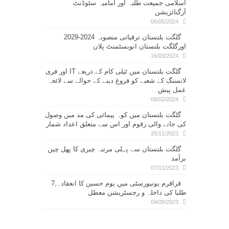
اسلامی جمیعت طلبہ اور امامیہ سٹوڈنٹ
آرگنائزیشن
06/05/2024
گلگت بلتستان ترقیاتی منصوبہ 2024-2029
اورگلگت بلتستان انویسٹمنٹ پلان
16/03/2024
گلگت بلتستان میں ٹیلی کام کے ذریعے IT اور فری
لانسنگ کے شعبے کو فروغ دینے کے حوالے سے لائحہ
عمل پیش
08/02/2024
گلگت بلتستان میں کوہ پیمائی کی مد میں وصول
کی جانے والی رقوم اور اس سے متعلق اعداد شمار
25/11/2023
گلگت بلتستان سے پہلی مرتبہ چیری کا پھل چین
برآمد
07/11/2023
قراقرم یونیورسٹی میں یوم حسین کا انعقاد۔,7
طلبا کی داخلہ و رجسٹریشن معطل
04/09/2023