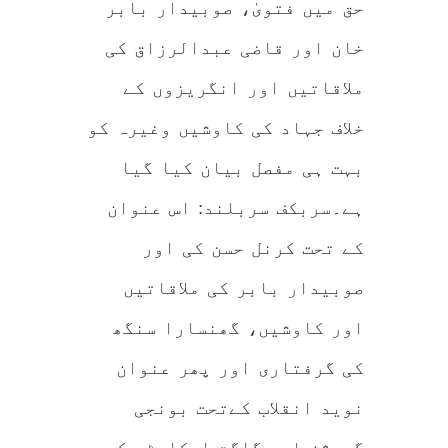
حق میں فتویٰ، صوبیدار بابر
خان اور قاضی عبدالرزاق کی
ملاقاتیں اور انگریزوں کے
خلاف جہاد کی کاوشیں وغیرہ کو
بہت ہی مفصل بیان کیا گیا
ہے۔سربکف سربلند: اس عنوان
کے تحت کرنل حسن کی اور
صوبیدار بابر کی ملاقاتیں
اور کاوشیں، گھنسارا سنگھ
کی گرفتاری اور پھر عنوان
نوید انقلاب کےتحت بونجی
گریژن اور گلگت اسکاوٹس کے