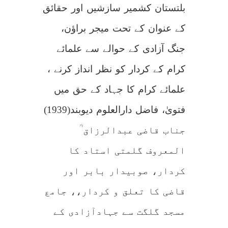
بلتستان کشمیر سازشیں اور حقائق
کے عنوان کے تحت میجر براؤن،
جنگ آزادی کے حوالے سے علمائے
کرام کے کردار کو نظر انداز کرنے ،
علمائے کرام کا جہاد کے حق میں
فتویٰ، فاضل دارالعلوم دیوبند(1939)
جناب قاضی عبدالرزاق ؒ
المعروف گلمتی استاد کا
کردار، صوبیدار بابر اور
قاضی کا تعلق و کردار،، جامع
مسجد گلگت سے جہادآزادی کے