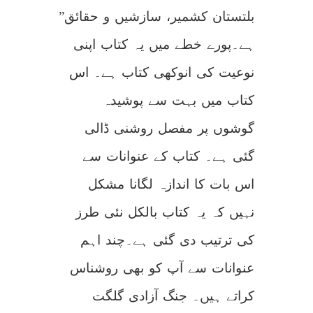
بلتستان کشمیر، سازشیں و حقائق”
ہے۔پورے خطے میں یہ کتاب اپنی
نوعیت کی انوکھی کتاب ہے۔ اس
کتاب میں بہت سے پوشیدہ
گوشوں پر مفصل روشنی ڈالی
گئی ہے۔ کتاب کے عنوانات سے
اس بات کا اندازہ لگانا مشکل
نہیں کہ یہ کتاب بالکل نئی طرز
کی ترتیب دی گئی ہے۔چند اہم
عنوانات سے آپ کو بھی روشناس
کراتے ہیں۔ جنگ آزادی گلگت