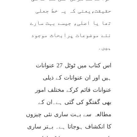
حقیقت،یعنی کہ یہ خط جعلی
تھا یا اصلی، جیسے بہت سارے
نئے موضوعات پرابحاث موجود
ہیں۔
اس کتاب میں ٹوٹل 27 عنوانات
ہیں اور ان عنوانات کے ذیلی
عنوانات قائم کرکے مختلف امور
بھی گفتگو کی گئی ہے۔ان کے
مطالعہ سے بہت ساری نئی چیزوں
کا انکشاف ہوجاتا ہے۔ بہتر ساری