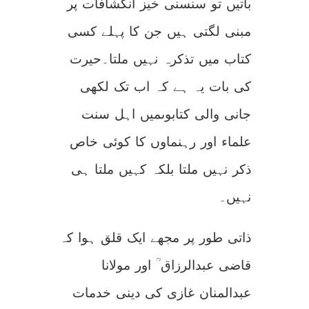
باتیں تو سنسنی خیز انکشافات پر
مبنی لگتی ہیں جن کا پہلے کسی
کتاب میں تذکرہ نہیں ملتا۔حیرت
کی بات یہ ہے کہ اب تک لکھی
جانی والی کتابوںمیں اہل سنت
علماء اور رہنماوں کا کوئی خاص
ذکر نہیں ملتا بلکہ کہیں ملتا ہی
نہیں۔
ذاتی طور پر مجھے ایک قلق ہوا کہ
قاضی عبدالرزاق ؒ اور مولانا
عبدالمنان غازی کی دینی خدمات