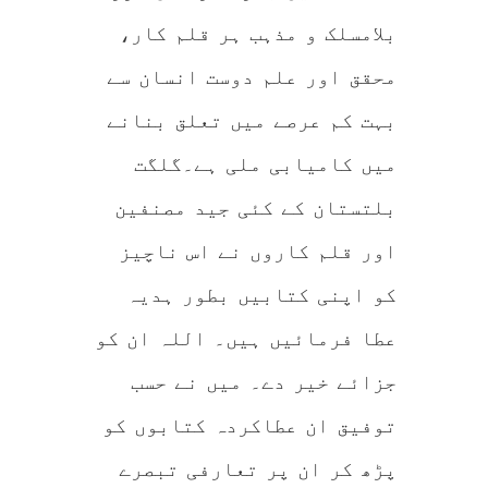
بلامسلک و مذہب ہر قلم کار،
محقق اور علم دوست انسان سے
بہت کم عرصے میں تعلق بنانے
میں کامیابی ملی ہے۔گلگت
بلتستان کے کئی جید مصنفین
اور قلم کاروں نے اس ناچیز
کو اپنی کتابیں بطور ہدیہ
عطا فرمائیں ہیں۔ اللہ ان کو
جزائے خیر دے۔ میں نے حسب
توفیق ان عطاکردہ کتابوں کو
پڑھ کر ان پر تعارفی تبصرے