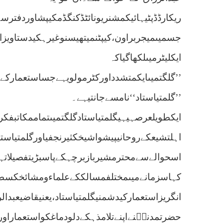
ریکارڈڈپٹیہائیکمشنریونائٹڈکنگڈمکیپشاوردفترس
جسمیںمیجربراون،کیپٹنمیتھیسنوغیرہکیدستاویزا
ایکلیٹرمیںلکھاگیاکہ
’’گلگتمیںایکمتشدداورکٹرمولویہےجساستعمارکےن
’’گلمتیاستاد‘‘نامسےجانتیہے۔
ایکطویلعرصہیہیگلمتیاستادگلگتمیںتماممکاتبفک
اہلتشیعکےروحانیپیشواشیخکثیرنجفیاورگلمتیاستاد
اسحوالےسےمحترمشیربازبرچہکےپاسبڑیتفصیلاتہ
کہاسزمانےمیںمختلفمسالککےعلماءومشائخکسطر
انگریزاستعمارکیدشمنیگلمتیاستاد،یعنیقاضیعبدال
حضرتمدنیؒنےاپنےتلامذہکےدلودماغکواستعماراورا