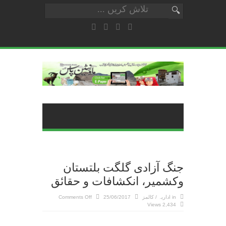
جنگ آزادی گلگت بلتستان
وکشمیر، انکشافات و حقائق
on
in
اداریہ / کالمز
25/06/2017
Comments Off
جنگ
2,434 Views
آزادی
گلگت
بلتستان
وکشمیر،