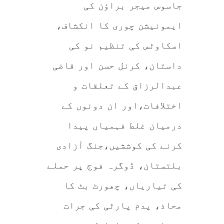
جاسوس میجر براؤن کی
ایمونیشن چوری کا انکشاف،
اسکاوٹس کی تنظیم نو کی
داستان، کرنل حسن اور قاضی
عبدالرزاق کے تعلقات و
اختلافات،اور ان دونوں کے
درمیان غلط فہمیاں پیدا
کرنے کی کوششیں،جنگ آزادی
بلتستان، ڈوگرہ فوج پر حملے
کی تیاریاں، چھورٹ بٹ کا
محاذ، پدم پارٹی کی جرات