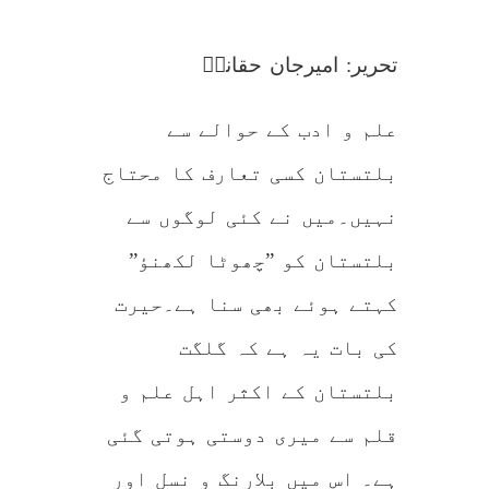
انکشافات
و
حقائق
تحریر: امیرجان حقانیؔ
علم و ادب کے حوالے سے
بلتستان کسی تعارف کا محتاج
نہیں۔میں نے کئی لوگوں سے
بلتستان کو ”چھوٹا لکھنؤ”
کہتے ہوئے بھی سنا ہے۔حیرت
کی بات یہ ہے کہ گلگت
بلتستان کے اکثر اہل علم و
قلم سے میری دوستی ہوتی گئی
ہے۔ اس میں بلارنگ و نسل اور