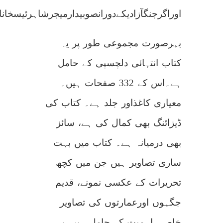
اوراگرجنگآزادیکےدورانصوبیدارمیجرشاہرئیسخاناو
بہرصورت مجموعی طور پر یہ
کتاب انتہائی دلچسپی کے حامل
ہے۔اس کے 332 صفحات ہیں۔
معیاری کاغذاور جلد ہے۔ کتاب کی
ڈیزائنگ بھی کمال کی ہے، سائز
بھی درمیانہ ہے۔ کتاب میں بہت
ساری تصاویر ہیں جن میں کچھ
تحریرات کے عکسی نمونے، قدیم
جگہوں اورعمارتوں کی تصاویر
خاصی اہمیت کے حامل ہیں۔یہ