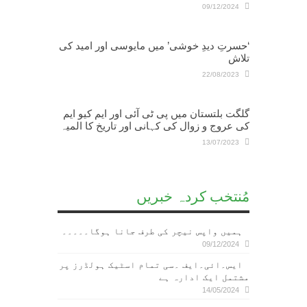
09/12/2024
‘حسرتِ دیدِ خوشی’ میں مایوسی اور امید کی
تلاش‎
22/08/2023
گلگت بلتستان میں پی ٹی آئی اور ایم کیو ایم
کی عروج و زوال کی کہانی اور تاریخ کا المیہ
13/07/2023
مُنتخب کردہ خبریں
ہمیں واپس نیچر کی طرف جانا ہوگا۔۔۔۔۔
09/12/2024
ایس۔ائی۔ایف ۔سی تمام اسٹیک ہولڈرز پر
مشتمل ایک ادارہ ہے
14/05/2024