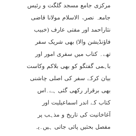
مرکزی جامع مسجد گلگت و رئیس
جامعہ نصرۃ الاسلام مولانا قاضی
نثاراحمد اور مفتی عارف (خبیب
فاؤنڈیشن والا) بھی شریک سفر
تھے۔ کتاب میں سفری امور اور
باہمی گفتگو کو بھی بلاکم وکاست
بیان کرکے سفر کی اصلی چاشنی
بھی برقرار رکھی گئی ہے۔اس
کتاب کے اندر اسماعیلیت اور
آغاخانیت کی تاریخ و مذہب پر
مفصل بحثیں پائی جاتی ہیں۔یہ