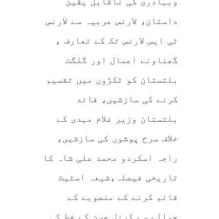
وبہادری کی ناقابل یقین
داستان، لارنس عربیہ سے لارنس
ٹی ایس لارنس تک کے تعارف ،
گھناونے اعمال اور گلگت
بلتستان کو ٹکڑوں میں تقسیم
کرنے کی سازشیں، قائد
بلتستان وزیر غلام مہدی کے
خلاف سرخ پوشوں کی سازشیں،
راجہ اسکردو محمد علی شاہ کا
تاریخی فیصلہ،شیعہ اسٹیٹ
قائم کرنے کے منصوبے کے
حوالے سے کرنل حسن کے خط کی