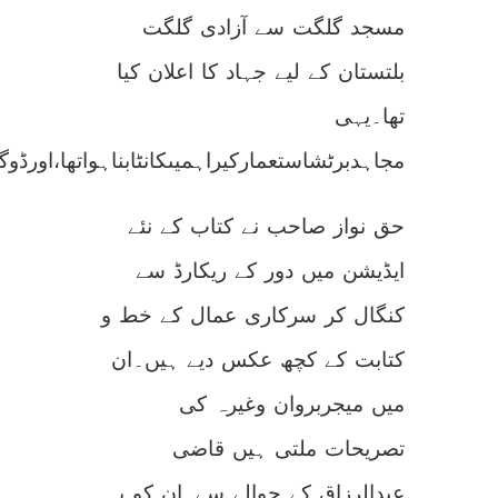
مسجد گلگت سے آزادی گلگت
بلتستان کے لیے جہاد کا اعلان کیا
تھا۔یہی
مجاہدبرٹشاستعمارکیراہمیںکانٹابناہواتھا،اورڈ
حق نواز صاحب نے کتاب کے نئے
ایڈیشن میں دور کے ریکارڈ سے
کنگال کر سرکاری عمال کے خط و
کتابت کے کچھ عکس دیے ہیں۔ان
میں میجربروان وغیرہ کی
تصریحات ملتی ہیں قاضی
عبدالرزاق کے حوالے سے۔ان کو یہ