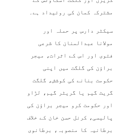
مشترکہ کمان کی روئیداد ہے۔
سیکٹر دارس پر حملہ اور
مولانا عبدالمنان کا شرعی
فتوی اور اس کے اثرات، میجر
براؤن کی گلگت میں اپنی
حکومت بنانے کی کوشش، گلگت
گریٹ گیم یا گریٹر گیم، لڑاو
اور حکومت کرو میجر براؤن کی
پالیسی، کرنل حسن خان کے خلاف
برطانیہ کا منصوبہ، برطانوی