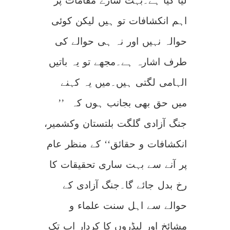
لیا گیا ہے۔بہت سارے مقامات پر
اہم انکشافات تو ہیں لیکن کوئی
حوالہ نہیں اور نہ ہی حوالے کی
طرف اشارہ ہے۔مجھے تو یہ باتیں
الہامی لگتی ہیں۔میں یہ کہنے
میں حق بھی بجانب ہوں کہ ’’
جنگ آزادی گلگت بلتستان وکشمیر،
انکشافات و حقائق‘‘ کے منظر عام
پر آنے سے بہت ساری تحقیقات کا
رخ بدل جائے گا۔جنگ آزادی کے
حوالے سے اہل سنت علماء و
مشائخ اور لیڈروں کا کردار اب تک