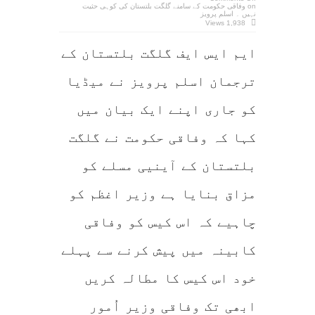
on وفاقی حکومت کے سامنے گلگت بلتستان کی کوہی حثیت
نہیں ۔ اسلم پرویز
1,938 Views
ایم ایس ایف گلگت بلتستان کے
ترجمان اسلم پرویز نے میڈیا
کو جاری اپنے ایک بیان میں
کہا کہ وفاقی حکومت نے گلگت
بلتستان کے آینیی مسلے کو
مزاق بنایا ہے وزیر اغظم کو
چاہیے کہ اس کیس کو وفاقی
کابینہ میں پیش کرنے سے پہلے
خود اس کیس کا مطالہ کریں
ابھی تک وفاقی وزیر اُمور