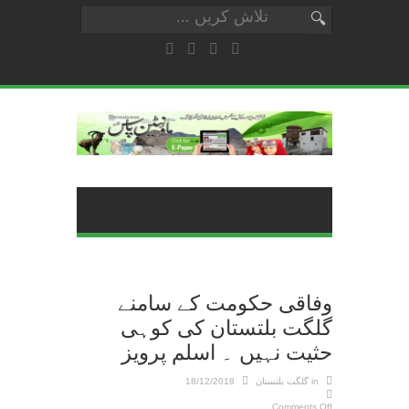
وفاقی حکومت کے سامنے
گلگت بلتستان کی کوہی
حثیت نہیں ۔ اسلم پرویز
in
گلگت بلتستان
18/12/2018
Comments Off