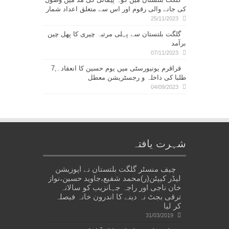
کی جانے والی رقوم اور اس سے متعلق اعداد شمار
25/11/2023
گلگت بلتستان سے پہلی مرتبہ چیری کا پھل چین
برآمد
07/11/2023
قراقرم یونیورسٹی میں یوم حسین کا انعقاد۔,7
طلبا کی داخلہ و رجسٹریشن معطل
04/09/2023
شہرت یافتہ
چیف منسٹر گلگت بلتستان نے اپوزیشن
لیڈر کیپٹن(ر)محمد شفیع،جاوید حسین،نواز
خان ناجی اور راجہ جہانزیب کو سالانہ
ترقی بجٹ نہ دینے کا اندرون خانہ فیصلہ
کر لیا
31/03/2019