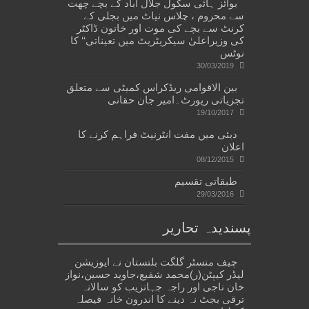
بوائز ہائی سکول جلال آباد کے بچے چھت
سے محروم ، چلاس نیاٹ میں بجلی کے
کرنٹ سے بچے کی موت اور خاتون ڈاکٹر
کی وزیراعلیٰ سیکریٹریٹ میں تعیناتی‘‘ کا
نوٹس
30/03/2019
بین الاقوامی ریڈکراس کمیٹی سے متعلق
تجزیاتی رپورٹ۔امیر جان حقانی
19/10/2017
دبئی میں مفت انٹرنیٹ فراہم کرنے کا
اعلان
08/12/2015
طبقاتی تقسیم
29/03/2016
پسندیدہ تحاریر
چیف منسٹر گلگت بلتستان نے اپوزیشن
لیڈر کیپٹن(ر)محمد شفیع،جاوید حسین،نواز
خان ناجی اور راجہ جہانزیب کو سالانہ
ترقی بجٹ نہ دینے کا اندرون خانہ فیصلہ