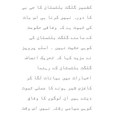
کشمیر گلگت بلتستان کا جی بی
کا دورہ نہیں کرنا ہی اس بات
کی ثبوت ہے کہ وفاقی حکومت
کے سامنے گلگت بلتستان کی
کوہی حثیت نہیں ۔ اسلم پروپز
نے مزید کہا کہ تحریک انصاف
گلگت بلتستان کے رہنما
اخبارات میں بیانات لگا کر
کاغزی شیر ہونے کا عملی ثبوت
دیتے ہیں ان لوگوں کا وفاق
کوہی سیاسی رشتہ نہیں اس وقت