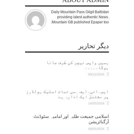
Daily Mountain Pass Gilgit Baltistan
providing latest authentic News.
Mountain GB published Epaper too.
دیگر تحاریر
ہمیں واپس نیچر کی طرف جانا
ہوگا۔۔۔۔۔
09/12/2024
ایس۔ائی۔ایف ۔سی تمام اسٹیک ہولڈرز
پر مشتمل ایک ادارہ ہے
14/05/2024
اسلامی جمیعت طلبہ اور امامیہ سٹوڈنٹ
آرگنائزیشن
06/05/2024