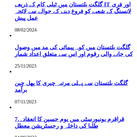
گلگت بلتستان میں ٹیلی کام کے ذریعے IT اور فری
لانسنگ کے شعبے کو فروغ دینے کے حوالے سے لائحہ
عمل پیش
08/02/2024
گلگت بلتستان میں کوہ پیمائی کی مد میں وصول
کی جانے والی رقوم اور اس سے متعلق اعداد شمار
25/11/2023
گلگت بلتستان سے پہلی مرتبہ چیری کا پھل چین
برآمد
07/11/2023
قراقرم یونیورسٹی میں یوم حسین کا انعقاد۔,7
طلبا کی داخلہ و رجسٹریشن معطل