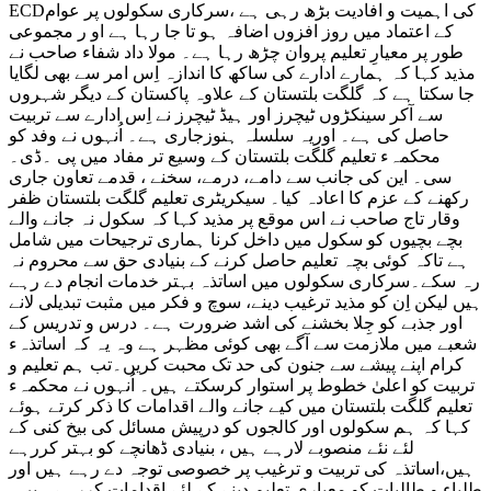
ECDکی اہمیت و افادیت بڑھ رہی ہے ،سرکاری سکولوں پر عوام
کے اعتماد میں روز افزوں اضافہ ہو تا جا رہا ہے او ر مجموعی
طور پر معیارِ تعلیم پروان چڑھ رہا ہے۔ مولا داد شفاء صاحب نے
مذید کہا کہ ہمارے ادارے کی ساکھ کا اندازہ اِس امر سے بھی لگایا
جا سکتا ہے کہ گلگت بلتستان کے علاوہ پاکستان کے دیگر شہروں
سے آکر سینکڑوں ٹیچرز اور ہیڈ ٹیچرز نے اِس ادارے سے تربیت
حاصل کی ہے۔ اوریہ سلسلہ ہنوزجاری ہے۔ اُنہوں نے وفد کو
محکمہء تعلیم گلگت بلتستان کے وسیع تر مفاد میں پی ۔ڈی۔
سی۔ این کی جانب سے دامے، درمے، سخنے ، قدمے تعاون جاری
رکھنے کے عزم کا اعادہ کیا۔ سیکریٹری تعلیم گلگت بلتستان ظفر
وقار تاج صاحب نے اس موقع پر مذید کہا کہ سکول نہ جانے والے
بچے بچیوں کو سکول میں داخل کرنا ہماری ترجیحات میں شامل
ہے تاکہ کوئی بچہ تعلیم حاصل کرنے کے بنیادی حق سے محروم نہ
رہ سکے۔سرکاری سکولوں میں اساتذہ بہتر خدمات انجام دے رہے
ہیں لیکن اِن کو مذید ترغیب دینے، سوچ و فکر میں مثبت تبدیلی لانے
اور جذبے کو جِلا بخشنے کی اشد ضرورت ہے۔ درس و تدریس کے
شعبے میں ملازمت سے آگے بھی کوئی مظہر ہے وہ یہ کہ اساتذہء
کرام اپنے پیشے سے جنون کی حد تک محبت کریں۔تب ہم تعلیم و
تربیت کو اعلیٰ خطوط پر استوار کرسکتے ہیں۔ اُنہوں نے محکمہء
تعلیم گلگت بلتستان میں کیے جانے والے اقدامات کا ذکر کرتے ہوئے
کہا کہ ہم سکولوں اور کالجوں کو درپیش مسائل کی بیخ کنی کے
لئے نئے منصوبے لارہے ہیں ، بنیادی ڈھانچے کو بہتر کررہے
ہیں،اساتذہ کی تربیت و ترغیب پر خصوصی توجہ دے رہے ہیں اور
طلباء و طالبات کو معیاری تعلیم دینے کے لئے اقدامات کررہے ہیں۔