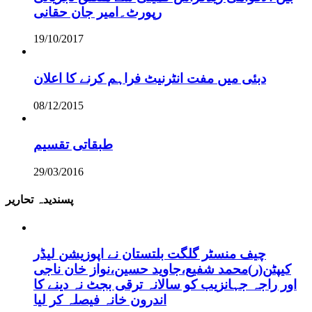
رپورٹ۔امیر جان حقانی
19/10/2017
دبئی میں مفت انٹرنیٹ فراہم کرنے کا اعلان
08/12/2015
طبقاتی تقسیم
29/03/2016
پسندیدہ تحاریر
چیف منسٹر گلگت بلتستان نے اپوزیشن لیڈر
کیپٹن(ر)محمد شفیع،جاوید حسین،نواز خان ناجی
اور راجہ جہانزیب کو سالانہ ترقی بجٹ نہ دینے کا
اندرون خانہ فیصلہ کر لیا