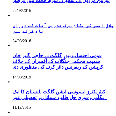
یورپین مردوں کے ساتھ بے شرم حالت میں گرفتار
22/08/2016
ہلالِ احمر کو حکام صرف قدرتی آفات کے دوران
یاد کرتے ہیں
24/03/2016
قومی احتساب بیور گلگت نے حاجی گلبر خان
سمیت محکمہ جنگلات کے آفسران کے خلاف
کرپشن کے ریفرنس دائر کرنے کی منظوری دی
14/03/2019
کنٹریکٹرز ایسوسی ایشن گلگت بلتستان کا ایک
ہنگامی, فوری حل طلب مسائل پر تفصیلی غور
11/12/2015