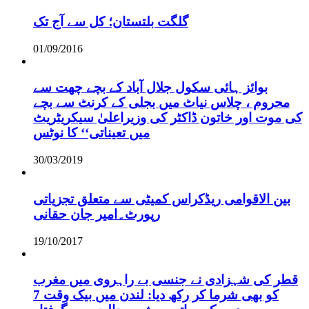
گلگت بلتستان؛ کل سے آج تک
01/09/2016
بوائز ہائی سکول جلال آباد کے بچے چھت سے
محروم ، چلاس نیاٹ میں بجلی کے کرنٹ سے بچے
کی موت اور خاتون ڈاکٹر کی وزیراعلیٰ سیکریٹریٹ
میں تعیناتی‘‘ کا نوٹس
30/03/2019
بین الاقوامی ریڈکراس کمیٹی سے متعلق تجزیاتی
رپورٹ۔امیر جان حقانی
19/10/2017
قطر کی شہزادی نے جنسی بے راہروی میں مغرب
کو بھی شرما کر رکھ دیا: لندن میں بیک وقت 7