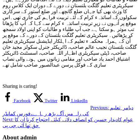
سیکریٹری تعلیم گلگت بلتستان نے دورے کے دوران ایک کلاس روم
کا وزٹ بھی کیا جہاں ضلع گانچھے اور ضلع استور کے سرکاری
سکولوں کے اساتذہء کرام کے لئے تربیت فراہم کی جاری تھی۔اس
موقع پر اُنہوں نے زیرِ تربیت اساتذہ ء کرام سے کہا کہ آپ کا پڑھانا
تب موثر ہو سکتا ہے جب آپ طلباء و طالبات کو اپنی اولاد سمجھ
کر پڑھائیں۔ سیکریٹری تعلیم گلگت بلتستان کے دورے کے موقع پر
اُن کے ہمراہ محکمہء تعلیم کے اہلکار ایڈیشنل سیکریٹری تعلیم
گلگت بلتستان نجیب عالم صاحب، ڈائریکٹر جنرل سکولز مجید خان
صاحب، ڈپٹی سیکریٹری اظہار اللہ صاحب، اسسٹنٹ ڈائریکٹر
اشتیاق احمد یاد صاحب اور مقامی زبانوں میں ہونے والی نصاب
سازی کے فوکل پرسن عبدالصبور صاحب شامل تھے
Sharing is caring!
Facebook
Twitter
LinkedIn
دیامر تعلیم
Previous:
کی راہ میں آگے بڑھ رہا ہے،فورس کمانڈر
عوام کادیدار حسین کو انصاف دلانے کیلئے احتجاج کرنا ان کا
Next:
حق تھا آئی جی پی
About admin