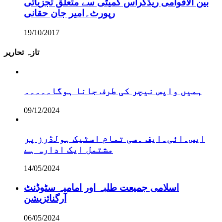
بین الاقوامی ریڈکراس کمیٹی سے متعلق تجزیاتی
رپورٹ۔امیر جان حقانی
19/10/2017
تازہ تحاریر
ہمیں واپس نیچر کی طرف جانا ہوگا۔۔۔۔۔
09/12/2024
ایس۔ائی۔ایف ۔سی تمام اسٹیک ہولڈرز پر
مشتمل ایک ادارہ ہے
14/05/2024
اسلامی جمیعت طلبہ اور امامیہ سٹوڈنٹ
آرگنائزیشن
06/05/2024