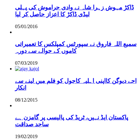
ڈاکڑ مہوش زہرا شاہ نے وادی حراموش کی پہلی
لیڈی ڈاکڑ کا اعزاز حاصل کر لیا
05/01/2016
سمیع اللہ فاروق نے سپورٹس کمپلکس کا تعمیراتی
کاموں کے حوالے سے دورہ
07/03/2019
اجے دیوگن کااپنی اہلیہ کاجول کو فلم میں لینے سے
انکار
08/12/2015
پاکستان ایڈ نہیں، ٹریڈ کی پالیسی پر گامزن ہے
ساجد صداقت
19/02/2019