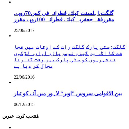
,گلگت،اہلسنت کیلئے فطرانہ فی کس70روپے
مقررفقہ جعفریہ کیلئے فطرانہ 100روپے مقرر
25/06/2017
گلگت: سٹی پارک گلگت رات کے اوقات میں فحا
شت کا اڈہ بن گیا، نوسرباز، آوارہ لڑکوں
نے شہریوں کو سٹی پارک میں وقت گذارنا
محال کر دیا ہے
22/06/2016
بین الاقوامی سروس ”اوبر“ لاہور میں آنے کو تیار
06/12/2015
مُنتخب کردہ خبریں