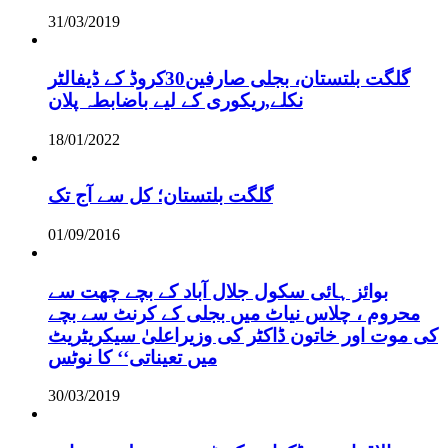
31/03/2019
گلگت بلتستان، بجلی صارفین30کروڈ کے ڈیفالٹر
نکلے,ریکوری کے لیے باضابطہ پلان
18/01/2022
گلگت بلتستان؛ کل سے آج تک
01/09/2016
بوائز ہائی سکول جلال آباد کے بچے چھت سے
محروم ، چلاس نیاٹ میں بجلی کے کرنٹ سے بچے
کی موت اور خاتون ڈاکٹر کی وزیراعلیٰ سیکریٹریٹ
میں تعیناتی‘‘ کا نوٹس
30/03/2019