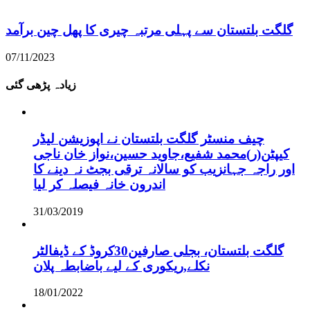
گلگت بلتستان سے پہلی مرتبہ چیری کا پھل چین برآمد
07/11/2023
زیادہ پڑھی گئی
چیف منسٹر گلگت بلتستان نے اپوزیشن لیڈر
کیپٹن(ر)محمد شفیع،جاوید حسین،نواز خان ناجی
اور راجہ جہانزیب کو سالانہ ترقی بجٹ نہ دینے کا
اندرون خانہ فیصلہ کر لیا
31/03/2019
گلگت بلتستان، بجلی صارفین30کروڈ کے ڈیفالٹر
نکلے,ریکوری کے لیے باضابطہ پلان
18/01/2022