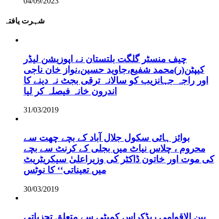
04/09/2023
شہرت یافتہ
چیف منسٹر گلگت بلتستان نے اپوزیشن لیڈر
کیپٹن(ر)محمد شفیع،جاوید حسین،نواز خان ناجی
اور راجہ جہانزیب کو سالانہ ترقی بجٹ نہ دینے کا
اندرون خانہ فیصلہ کر لیا
31/03/2019
بوائز ہائی سکول جلال آباد کے بچے چھت سے
محروم ، چلاس نیاٹ میں بجلی کے کرنٹ سے بچے
کی موت اور خاتون ڈاکٹر کی وزیراعلیٰ سیکریٹریٹ
میں تعیناتی‘‘ کا نوٹس
30/03/2019
بین الاقوامی ریڈکراس کمیٹی سے متعلق تجزیاتی