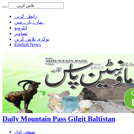
رابطہ کریں
ہمارے بارے میں
انٹرویو
تصاویر
نوکری تلاش کریں
English News
Daily Mountain Pass Gilgit Baltistan
صفحہ اول