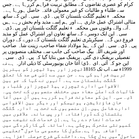
کرام کو عصری تقاضوں کے مطابق تربیت فراہم کررہا ہے۔جس
سے طلباء و طالبات کو غیر معمولی فائدہ حاصل ہورہا ہے۔
محکمہ ء تعلیم گلگت بلتستان کا پی۔ ڈی۔ سی۔ این کے ساتھ
مثالی اشتراکِ عمل جاری ہے اور ہم اِسے مذید وام بخش رہے ہیں
۔آنے والے وقتوں میں محکمہ ء تعلیم گلگت بلتستان اور پی۔ڈی۔
سی۔ این ایک دوسرے کے ساتھ تعاون اور اشتراکِ عمل کو مذید
فروغ دیں گے۔ سیکریٹری تعلیم گلگت بلتستان کے دورے کے دوران
پی۔ ڈی۔ سی۔ این کے ہیڈ مولاداد شفاء صاحب، زینت شاہ صاحب
اور شریف اللہ بیگ صاحب کی جانب سے مختلف منصوبوں پر
تفصیلی بریفنگ دی گئی۔بریفنگ میں بتایا گیا کہ پی۔ ڈی۔ سی۔
این جو کہ آئی۔ای ۔ڈی/ آغا خان یونیورسٹی کا ذیلی ادارہ ہے نے
1999ء سے اب تک 18165ٹیچرز اور ہیڈ ٹیچرز کو بہترین
تربیت فراہم کی ہے ۔ جن میں سے اِسّی فی صد کا تعلق
گلگت بلتستان سے ہے۔ اُنہوں نے کہا کہ جو بین
الاقوامی ادارے ٹیچرز، ہیڈ ٹیچرز اور طلباء و
طالبات کے اعلیٰ مفاد میں مختلف منصوبوں کے تحت پی۔
ڈی۔ سی۔ این کو معاونت فراہم کررہے ہیں اُن میں آغا
خان فاؤنڈیشن، یونیسکو اور دیگر بین الاقوامی
ادارے شامل ہیں۔اِن منصوبوں کے تحت یہ ادارہ گلگت
بلتستان کے دُورافتادہ اور پسِ ماندہ علاقوں میں
خدمات انجام دے رہا ہے۔اِن خدمات کے نتیجے میں
کمیونٹی متحرک ہوچکی ہے۔اساتذہ کی کارکردگی میں
اضافہ ہوا ہے۔سکول کا مجموعی ماحول “تعلیمی
ماحول”میں بدل چکا ہے۔داخلے کی شرح حوصلہ افزا ہے۔