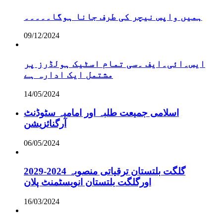
ہمیں واپس نیچر کی طرف جانا ہوگا۔۔۔۔۔
09/12/2024
ایس۔ائی۔ایف ۔سی تمام اسٹیک ہولڈرز پر
مشتمل ایک ادارہ ہے
14/05/2024
اسلامی جمیعت طلبہ اور امامیہ سٹوڈنٹ
آرگنائزیشن
06/05/2024
گلگت بلتستان ترقیاتی منصوبہ 2024-2029
اورگلگت بلتستان انویسٹمنٹ پلان
16/03/2024