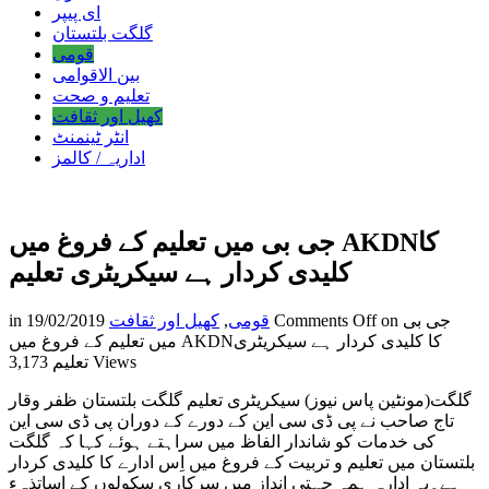
ای پیپر
گلگت بلتستان
قومی
بین الاقوامی
تعلیم و صحت
کھیل اور ثقافت
انٹر ٹینمنٹ
اداریہ / کالمز
جی بی میں تعلیم کے فروغ میں AKDNکا
کلیدی کردار ہے سیکریٹری تعلیم
on جی بی
Comments Off
قومی
,
کھیل اور ثقافت
19/02/2019
in
میں تعلیم کے فروغ میں AKDNکا کلیدی کردار ہے سیکریٹری
3,173 Views
تعلیم
گلگت(مونٹین پاس نیوز) سیکریٹری تعلیم گلگت بلتستان ظفر وقار
تاج صاحب نے پی ڈی سی این کے دورے کے دوران پی ڈی سی این
کی خدمات کو شاندار الفاظ میں سراہتے ہوئے کہا کہ گلگت
بلتستان میں تعلیم و تربیت کے فروغ میں اِس ادارے کا کلیدی کردار
ہے۔یہ ادارہ ہمہ جہتی انداز میں سرکاری سکولوں کے اساتذہء