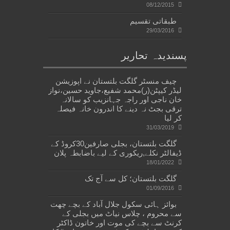
08/12/2015
طبقاتی تقسیم
29/03/2016
پسندیدہ تحاریر
چیف منسٹر گلگت بلتستان نے اپوزیشن
لیڈر کیپٹن(ر)محمد شفیع،جاوید حسین،نواز
خان ناجی اور راجہ جہانزیب کو سالانہ
ترقی بجٹ نہ دینے کا اندرون خانہ فیصلہ
کر لیا
31/03/2019
گلگت بلتستان، بجلی صارفین30کروڈ کے
ڈیفالٹر نکلے,ریکوری کے لیے باضابطہ پلان
18/01/2022
گلگت بلتستان؛ کل سے آج تک
01/09/2016
بوائز ہائی سکول جلال آباد کے بچے چھت
سے محروم ، چلاس نیاٹ میں بجلی کے
کرنٹ سے بچے کی موت اور خاتون ڈاکٹر