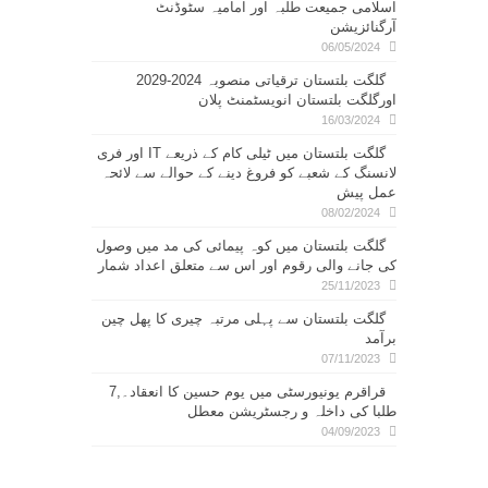
اسلامی جمیعت طلبہ اور امامیہ سٹوڈنٹ
آرگنائزیشن
06/05/2024
گلگت بلتستان ترقیاتی منصوبہ 2024-2029
اورگلگت بلتستان انویسٹمنٹ پلان
16/03/2024
گلگت بلتستان میں ٹیلی کام کے ذریعے IT اور فری
لانسنگ کے شعبے کو فروغ دینے کے حوالے سے لائحہ
عمل پیش
08/02/2024
گلگت بلتستان میں کوہ پیمائی کی مد میں وصول
کی جانے والی رقوم اور اس سے متعلق اعداد شمار
25/11/2023
گلگت بلتستان سے پہلی مرتبہ چیری کا پھل چین
برآمد
07/11/2023
قراقرم یونیورسٹی میں یوم حسین کا انعقاد۔,7
طلبا کی داخلہ و رجسٹریشن معطل
04/09/2023