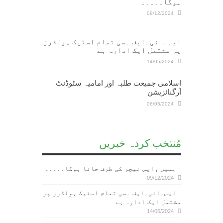
ہوگا۔۔۔۔۔
09/12/2024
ایس۔ائی۔ایف ۔سی تمام اسٹیک ہولڈرز
پر مشتمل ایک ادارہ ہے
14/05/2024
اسلامی جمیعت طلبہ اور امامیہ سٹوڈنٹ
آرگنائزیشن
06/05/2024
مُنتخب کردہ خبریں
ہمیں واپس نیچر کی طرف جانا ہوگا۔۔۔۔۔
09/12/2024
ایس۔ائی۔ایف ۔سی تمام اسٹیک ہولڈرز پر
مشتمل ایک ادارہ ہے
14/05/2024