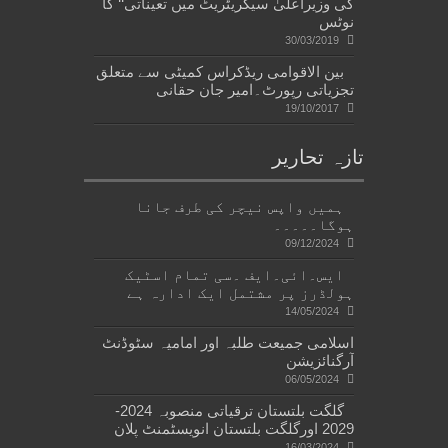
کی وزیراعلیٰ سیکریٹریٹ میں تعیناتی‘‘ کا
نوٹس
30/03/2019
بین الاقوامی ریڈکراس کمیٹی سے متعلق
تجزیاتی رپورٹ۔امیر جان حقانی
19/10/2017
تازہ تحاریر
ہمیں واپس نیچر کی طرف جانا
ہوگا۔۔۔۔۔
09/12/2024
ایس۔ائی۔ایف ۔سی تمام اسٹیک
ہولڈرز پر مشتمل ایک ادارہ ہے
14/05/2024
اسلامی جمیعت طلبہ اور امامیہ سٹوڈنٹ
آرگنائزیشن
06/05/2024
گلگت بلتستان ترقیاتی منصوبہ 2024-
2029 اورگلگت بلتستان انویسٹمنٹ پلان
16/03/2024