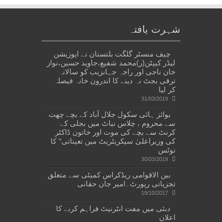
شہرت یافتہ
چیف منسٹر گلگت بلتستان نے اپوزیشن
لیڈر کیپٹن(ر)محمد شفیع،جاوید حسین،نواز
خان ناجی اور راجہ جہانزیب کو سالانہ
ترقی بجٹ نہ دینے کا اندرون خانہ فیصلہ
کر لیا
31/03/2019
بوائز ہائی سکول جلال آباد کے بچے چھت
سے محروم ، چلاس نیاٹ میں بجلی کے
کرنٹ سے بچے کی موت اور خاتون ڈاکٹر
کی وزیراعلیٰ سیکریٹریٹ میں تعیناتی‘‘ کا
نوٹس
30/03/2019
بین الاقوامی ریڈکراس کمیٹی سے متعلق
تجزیاتی رپورٹ۔امیر جان حقانی
19/10/2017
دبئی میں مفت انٹرنیٹ فراہم کرنے کا
اعلان