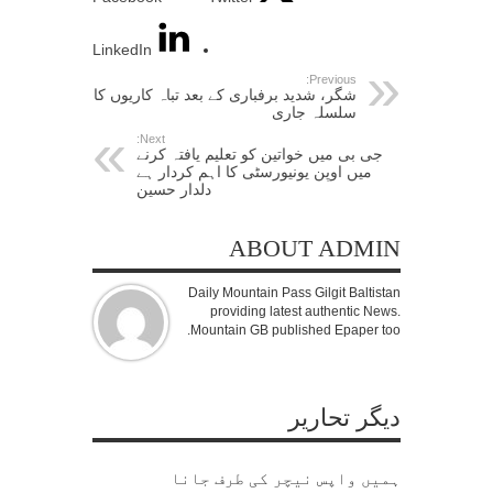
LinkedIn
Previous:
شگر، شدید برفباری کے بعد تباہ کاریوں کا
سلسلہ جاری
Next:
جی بی میں خواتین کو تعلیم یافتہ کرنے
میں اوپن یونیورسٹی کا اہم کردار ہے
دلدار حسین
ABOUT ADMIN
Daily Mountain Pass Gilgit Baltistan
providing latest authentic News.
Mountain GB published Epaper too.
دیگر تحاریر
ہمیں واپس نیچر کی طرف جانا