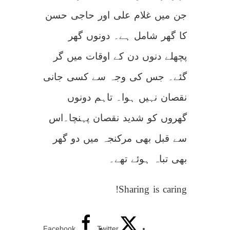
جن میں غلام علی اور حاجی حسن
کا گھر شامل ہے۔ دونوں گھر
پچھلے دنوں دن کے اوقات میں گر
گئے۔ جس کی وجہ سے کسی جانی
نقصان نہیں ہوا۔ تاہم دونوں
گھروں کو شدید نقصان پہنچا۔اس
سے قبل بھی مرکنجہ میں دو گھر
بھی تباہ ہوئے تھے۔
Sharing is caring!
Facebook
Twitter