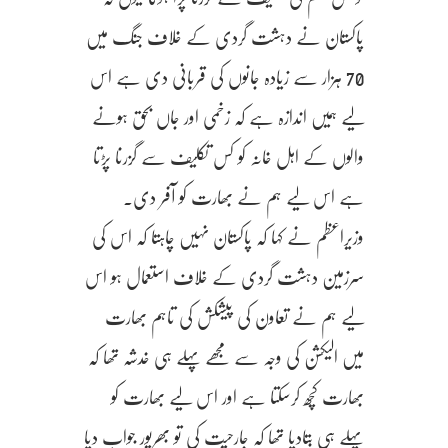
پاکستان نے دہشت گردی کے خلاف جنگ میں
70 ہزار سے زیادہ جانوں کی قربانی دی ہے اس
لیے ہمیں اندازہ ہے کہ زخمی اور جاں بحق ہونے
والوں کے اہل خانہ کو کس تکلیف سے گزرنا پڑتا
ہے اس لیے ہم نے بھارت کو آفر دی۔
وزیراعظم نے کہا کہ پاکستان نہیں چاہتا کہ اس کی
سرزمین دہشت گردی کے خلاف استعمال ہو اس
لیے ہم نے تعاون کی پیشکش کی تاہم بھارت
میں الیکشن کی وجہ سے مجھے پہلے ہی خدشہ تھا کہ
بھارت کچھ کرسکتا ہے اور اس لیے بھارت کو
پہلے ہی بتادیا تھا کہ جارحیت کی تو بھرپور جواب دیا