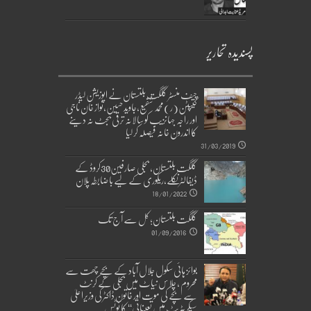
پسندیدہ تحاریر
چیف منسٹر گلگت بلتستان نے اپوزیشن لیڈر
کیپٹن(ر)محمد شفیع،جاوید حسین،نواز خان ناجی
اور راجہ جہانزیب کو سالانہ ترقی بجٹ نہ دینے
کا اندرون خانہ فیصلہ کر لیا
31/03/2019
گلگت بلتستان، بجلی صارفین30کروڈ کے
ڈیفالٹر نکلے,ریکوری کے لیے باضابطہ پلان
18/01/2022
گلگت بلتستان؛ کل سے آج تک
01/09/2016
بوائز ہائی سکول جلال آباد کے بچے چھت سے
محروم ، چلاس نیاٹ میں بجلی کے کرنٹ
سے بچے کی موت اور خاتون ڈاکٹر کی وزیراعلیٰ
سیکریٹریٹ میں تعیناتی‘‘ کا نوٹس