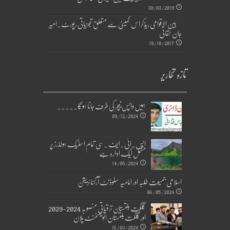
30/03/2019
بین الاقوامی ریڈکراس کمیٹی سے متعلق تجزیاتی رپورٹ۔امیر
جان حقانی
19/10/2017
تازہ تحاریر
ہمیں واپس نیچر کی طرف جانا ہوگا۔۔۔۔۔
09/12/2024
ایس۔ائی۔ایف ۔سی تمام اسٹیک ہولڈرز پر
مشتمل ایک ادارہ ہے
14/05/2024
اسلامی جمیعت طلبہ اور امامیہ سٹوڈنٹ آرگنائزیشن
06/05/2024
گلگت بلتستان ترقیاتی منصوبہ 2024-2029
اورگلگت بلتستان انویسٹمنٹ پلان
16/03/2024