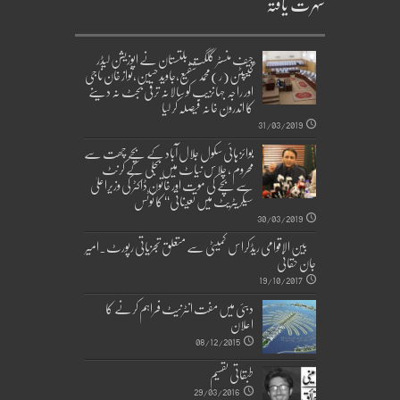
شہرت یافتہ
چیف منسٹر گلگت بلتستان نے اپوزیشن لیڈر
کیپٹن(ر)محمد شفیع،جاوید حسین،نواز خان ناجی
اور راجہ جہانزیب کو سالانہ ترقی بجٹ نہ دینے
کا اندرون خانہ فیصلہ کر لیا
31/03/2019
بوائز ہائی سکول جلال آباد کے بچے چھت سے
محروم ، چلاس نیاٹ میں بجلی کے کرنٹ
سے بچے کی موت اور خاتون ڈاکٹر کی وزیراعلیٰ
سیکریٹریٹ میں تعیناتی‘‘ کا نوٹس
30/03/2019
بین الاقوامی ریڈکراس کمیٹی سے متعلق تجزیاتی رپورٹ۔امیر
جان حقانی
19/10/2017
دبئی میں مفت انٹرنیٹ فراہم کرنے کا
اعلان
08/12/2015
طبقاتی تقسیم
29/03/2016