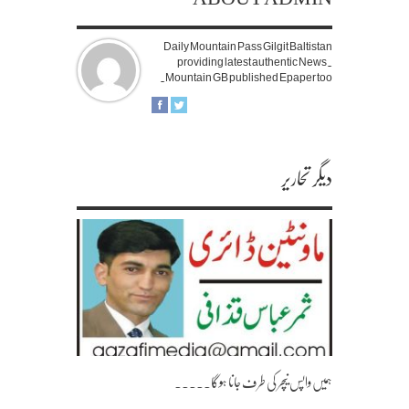
Daily Mountain Pass Gilgit Baltistan
providing latest authentic News.
Mountain GB published Epaper too.
دیگر تحاریر
ہمیں واپس نیچر کی طرف جانا ہوگا۔۔۔۔۔