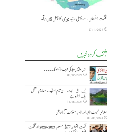
گلگت بلتستان سے پہلی مرتبہ چیری کا پھل چین برآمد
07/11/2023
مُنتخب کردہ خبریں
ہمیں واپس نیچر کی طرف جانا ہوگا۔۔۔۔۔
09/12/2024
ایس۔ائی۔ایف ۔سی تمام اسٹیک ہولڈرز پر مشتمل
ایک ادارہ ہے
14/05/2024
اسلامی جمیعت طلبہ اور امامیہ سٹوڈنٹ آرگنائزیشن
06/05/2024
گلگت بلتستان ترقیاتی منصوبہ 2024-2029 اورگلگت