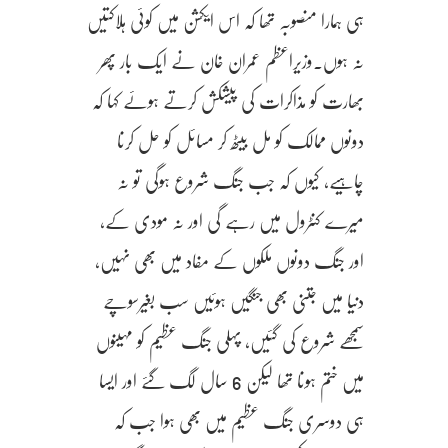
ہی ہمارا منصوبہ تھا کہ اس ایکشن میں کوئی ہلاکتیں
نہ ہوں۔وزیراعظم عمران خان نے ایک بار پھر
بھارت کو مذاکرات کی پیشکش کرتے ہوئے کہا کہ
دونوں ممالک کو مل بیٹھ کر مسائل کو حل کرنا
چاہیے، کیوں کہ جب جنگ شروع ہوگی تو نہ
میرے کنٹرول میں رہے گی اور نہ مودی کے،
اور جنگ دونوں ملکوں کے مفاد میں بھی نہیں،
دنیا میں جتنی بھی جنگیں ہوئیں سب بغیرسوچے
سمجھے شروع کی گئیں، پہلی جنگ عظیم کو مہینوں
میں ختم ہونا تھا لیکن 6 سال لگ گئے اور ایسا
ہی دوسری جنگ عظیم میں بھی ہوا جب کہ