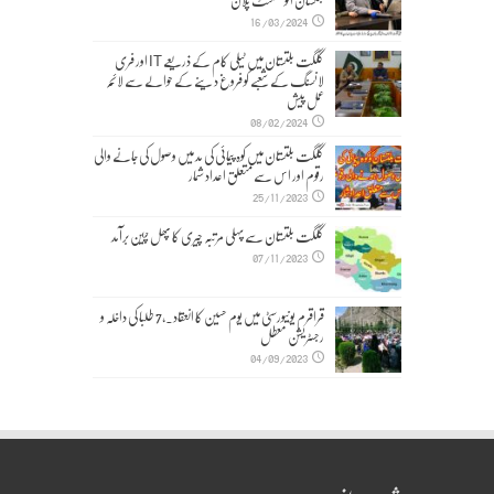
بلتستان انویسٹمنٹ پلان
16/03/2024
گلگت بلتستان میں ٹیلی کام کے ذریعے IT اور فری
لانسنگ کے شعبے کو فروغ دینے کے حوالے سے لائحہ
عمل پیش
08/02/2024
گلگت بلتستان میں کوہ پیمائی کی مد میں وصول کی جانے والی
رقوم اور اس سے متعلق اعداد شمار
25/11/2023
گلگت بلتستان سے پہلی مرتبہ چیری کا پھل چین برآمد
07/11/2023
قراقرم یونیورسٹی میں یوم حسین کا انعقاد۔,7 طلبا کی داخلہ و
رجسٹریشن معطل
04/09/2023