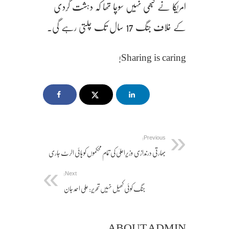
امریکا نے کبھی نہیں سوچا تھا کہ دہشت گردی
کے خلاف جنگ 17 سال تک چلتی رہے گی۔
Sharing is caring!
Previous:
بھارتی درندازی وزیراعلیٰ کی تمام محکموں کو ہائی الرٹ جاری
Next:
جنگ کوئی کھیل نہیں تحریر: علی احمد جان
ABOUT ADMIN