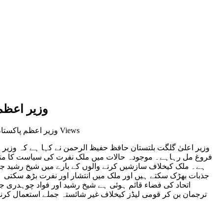
وزیر اعظم
3,066 Views
on وزیر اعظم پاکس
وزیر اعلیٰ گلگت بلتستان حافظ حفیظ الرحمن نے کہا ہے کہ وزیر
فروغ مل رہاہے۔ موجودہ حالات میں ملک نفرت کی سیاست کا متح
ہے۔ ملک کیخلاف سازشیں کرنے والوں کے بارے میں شیخ رشید جیس
جذبات بھڑک سکتے ہیں اور ملک میں انتشار اور نفرت بڑھ سکتی ہ
اتحاد کی فضاء قائم ہوئی ہے شیخ رشید اور فواد چوہدری 
ترجمان بن کر قومی لیڈز کیخلاف غیر شائستہ جملے استعمال کرنا 