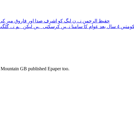
حفیظ الرحمن نے ن لیگ کو اشرف صدا اور فاروق میر کی ح
 سامنا نہیں کرسکتی ہیں لیکن ہم نے گلگت میں عوام سے تائید بھی حاصل کیا۔ وزیر اعلیٰ گلگت بلتستان
s. Mountain GB published Epaper too.