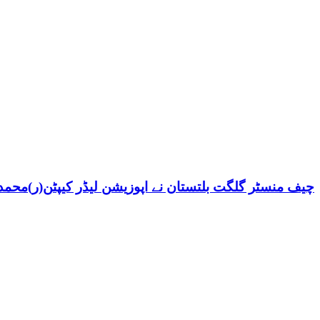
چیف منسٹر گلگت بلتستان نے اپوزیشن لیڈر کیپٹن(ر)محمد ش