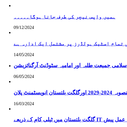
ہمیں واپس نیچر کی طرف جانا ہوگا۔۔۔۔۔
09/12/2024
تمام اسٹیک ہولڈرز پر مشتمل ایک ادارہ ہے
14/05/2024
سلامی جمیعت طلبہ اور امامیہ سٹوڈنٹ آرگنائزیشن
06/05/2024
انویسٹمنٹ پلان
16/03/2024
ے لائحہ عمل پیش