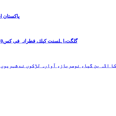
پاکستان ا
,گلگت،اہلسنت کیلئے فطرانہ فی کس70روپے مقررفقہ جعفریہ کیلئے فطرانہ 100روپے مقرر
کا اڈہ بن گیا، نوسرباز، آوارہ لڑکوں نے شہریوں 