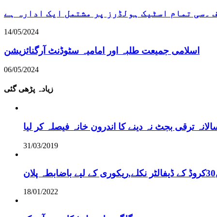
۔سی تمام اسٹیک ہولڈرز پر مشتمل ایک ادارہ ہے
14/05/2024
اسلامی جمیعت طلبہ اور امامیہ سٹوڈنٹ آرگنائزیشن
06/05/2024
زیادہ پڑھی گئی
نہ ترقی بجٹ نہ دینے کا اندرون خانہ فیصلہ کر لیا
31/03/2019
18/01/2022