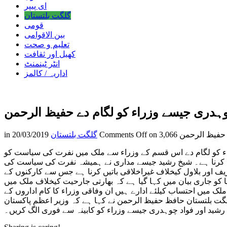
ای پیپر
گلگت بلتستان
قومی
بین الاقوامی
تعلیم و صحت
کھیل اور ثقافت
انٹر ٹینمنٹ
اداریہ / کالمز
چوہدری جیسے وزراء کو لگام دے حفیظ الرحمن
ے حفیظ الرحمن
Comments Off
گلگت بلتستان
20/03/2019
in
راء کو لگام دے اس قسم کے وزراء سے ملک میں نفرت کی سیاست کو
م کرنا ہے۔ شیخ رشید جیسے مداری نے ہمیشہ نفرت کی سیاست کی
ف اور بلاول کیخلاف غیراخلاقی باتیں کرنا ہے جس سے کارکنوں کے
کو جاری بیان میں کہا گیا ہے کہ بھارتی جارحیت کیخلاف ملک میں
میں احتساب کیلئے ادارے ہیں ان وفاقی وزراء کا کام اداروں کے
 گلگت بلتستان حافظ حفیظ الرحمن نے کہا ہے کہ وزیر اعظم پاکستان
رشید اور فواد چوہدری جیسے وزراء کو کابینہ سے فوری الگ کریں۔