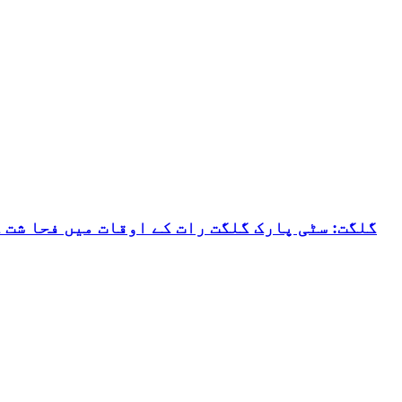
گلگت: سٹی پارک گلگت رات کے اوقات میں فحا شت 