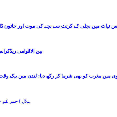
س نیاٹ میں بجلی کے کرنٹ سے بچے کی موت اور خاتون ڈاکٹ
بین الاقوامی ریڈکرا
شرما کر رکھ دیا: لندن میں بیک وقت 7 یورپین مردوں کے ساتھ بے شرم حالت میں گرفتا
ہلالِ احمر کو