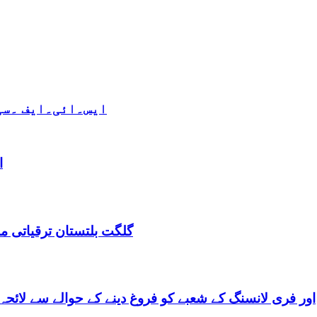
ایس۔ائی۔ایف ۔سی 
ا
گلگت بلتستان ترقیاتی منصوبہ 2024-2029 اورگلگت بلتستان 
گلگت بلتستان میں ٹیلی کام کے ذریعے IT اور فری لانسنگ کے شعبے کو فروغ دینے کے حوالے س