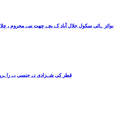
بوائز ہائی سکول جلال آباد کے بچے چھت سے محروم ، چلا
قطر کی شہزادی نے جنسی بے راہروی میں مغرب کو بھی 