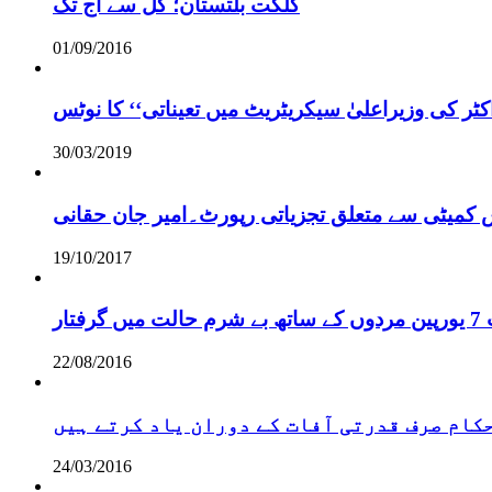
گلگت بلتستان؛ کل سے آج تک
01/09/2016
ر کی وزیراعلیٰ سیکریٹریٹ میں تعیناتی‘‘ کا نوٹس
30/03/2019
س کمیٹی سے متعلق تجزیاتی رپورٹ۔امیر جان حقانی
19/10/2017
ر
22/08/2016
 حکام صرف قدرتی آفات کے دوران یاد کرتے ہیں
24/03/2016