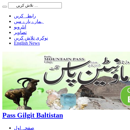
رابطہ کریں
ہمارے بارے میں
انٹرویو
تصاویر
نوکری تلاش کریں
English News
Pass Gilgit Baltistan
صفحہ اول