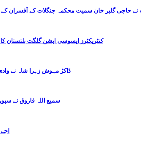
نے حاجی گلبر خان سمیت محکمہ جنگلات کے آفسران کے 
کنٹریکٹرز ایسوسی ایشن گلگت بلتستان کا
ڈاکڑ مہوش زہرا شاہ نے وادی
سمیع اللہ فاروق نے سپو
اجے 