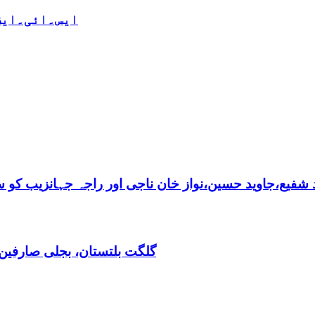
ایس۔ائی۔ایف 
فیع،جاوید حسین،نواز خان ناجی اور راجہ جہانزیب کو سالا
گلگت بلتستان، بجلی صارفین30کروڈ کے ڈیفالٹر نکلے,ریکوری کے لیے باضابطہ پلان