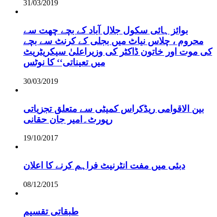
31/03/2019
بوائز ہائی سکول جلال آباد کے بچے چھت سے
محروم ، چلاس نیاٹ میں بجلی کے کرنٹ سے بچے
کی موت اور خاتون ڈاکٹر کی وزیراعلیٰ سیکریٹریٹ
میں تعیناتی‘‘ کا نوٹس
30/03/2019
بین الاقوامی ریڈکراس کمیٹی سے متعلق تجزیاتی
رپورٹ۔امیر جان حقانی
19/10/2017
دبئی میں مفت انٹرنیٹ فراہم کرنے کا اعلان
08/12/2015
طبقاتی تقسیم