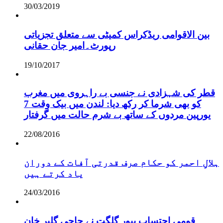
30/03/2019
بین الاقوامی ریڈکراس کمیٹی سے متعلق تجزیاتی
رپورٹ۔امیر جان حقانی
19/10/2017
قطر کی شہزادی نے جنسی بے راہروی میں مغرب
کو بھی شرما کر رکھ دیا: لندن میں بیک وقت 7
یورپین مردوں کے ساتھ بے شرم حالت میں گرفتار
22/08/2016
ہلالِ احمر کو حکام صرف قدرتی آفات کے دوران
یاد کرتے ہیں
24/03/2016
قومی احتساب بیور گلگت نے حاجی گلبر خان