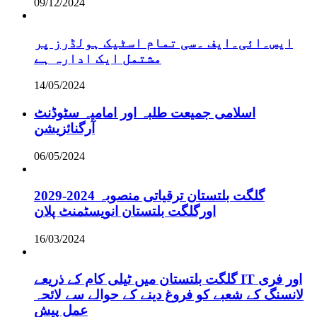
09/12/2024
ایس۔ائی۔ایف ۔سی تمام اسٹیک ہولڈرز پر
مشتمل ایک ادارہ ہے
14/05/2024
اسلامی جمیعت طلبہ اور امامیہ سٹوڈنٹ
آرگنائزیشن
06/05/2024
گلگت بلتستان ترقیاتی منصوبہ 2024-2029
اورگلگت بلتستان انویسٹمنٹ پلان
16/03/2024
گلگت بلتستان میں ٹیلی کام کے ذریعے IT اور فری
لانسنگ کے شعبے کو فروغ دینے کے حوالے سے لائحہ
عمل پیش