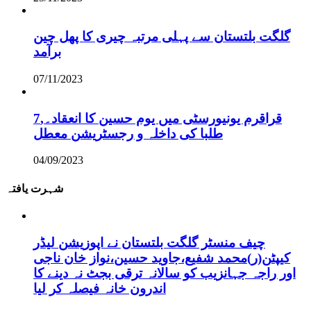
گلگت بلتستان سے پہلی مرتبہ چیری کا پھل چین
برآمد
07/11/2023
قراقرم یونیورسٹی میں یوم حسین کا انعقاد۔,7
طلبا کی داخلہ و رجسٹریشن معطل
04/09/2023
شہرت یافتہ
چیف منسٹر گلگت بلتستان نے اپوزیشن لیڈر
کیپٹن(ر)محمد شفیع،جاوید حسین،نواز خان ناجی
اور راجہ جہانزیب کو سالانہ ترقی بجٹ نہ دینے کا
اندرون خانہ فیصلہ کر لیا