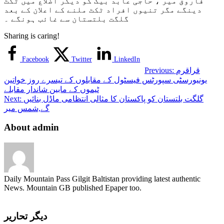
فاروق میر ، حاجی عابد بیگ کو دیگر اضلاع میں ٹکٹ
دینگے مگر تنیوں افراد ٹکٹ ملنے کے اعلان کے بعد
گلگت بلتستان سے غائب ہونگے ۔
Sharing is caring!
Facebook
Twitter
LinkedIn
قراقرم
Previous:
یونیورسٹی سپورٹس فیسٹول کے مقابلوں کے تیسرے روز خواتین
ٹیموں کے مابین شاندار مقابلے
گلگت بلتستان کو پاکستان کا مثالی انتظامی ماڈل بنائیں
Next:
گے,شمس میر
About admin
Daily Mountain Pass Gilgit Baltistan providing latest authentic
News. Mountain GB published Epaper too.
دیگر تحاریر