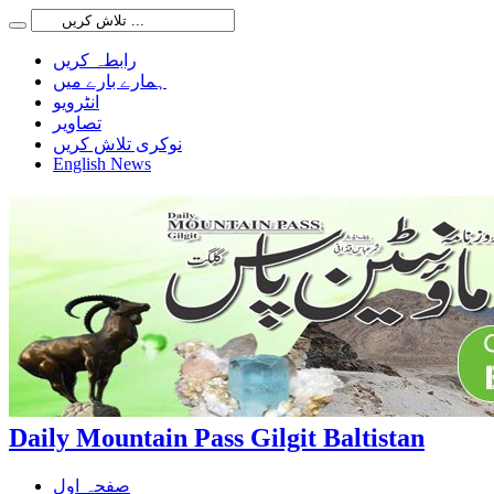
رابطہ کریں
ہمارے بارے میں
انٹرویو
تصاویر
نوکری تلاش کریں
English News
Daily Mountain Pass Gilgit Baltistan
صفحہ اول