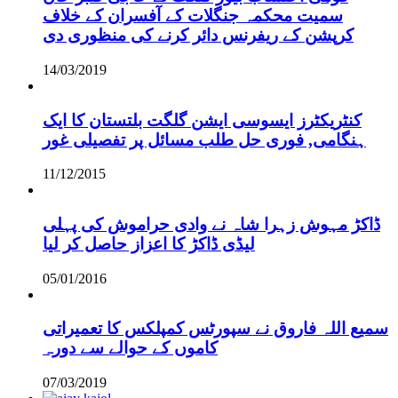
سمیت محکمہ جنگلات کے آفسران کے خلاف
کرپشن کے ریفرنس دائر کرنے کی منظوری دی
14/03/2019
کنٹریکٹرز ایسوسی ایشن گلگت بلتستان کا ایک
ہنگامی, فوری حل طلب مسائل پر تفصیلی غور
11/12/2015
ڈاکڑ مہوش زہرا شاہ نے وادی حراموش کی پہلی
لیڈی ڈاکڑ کا اعزاز حاصل کر لیا
05/01/2016
سمیع اللہ فاروق نے سپورٹس کمپلکس کا تعمیراتی
کاموں کے حوالے سے دورہ
07/03/2019