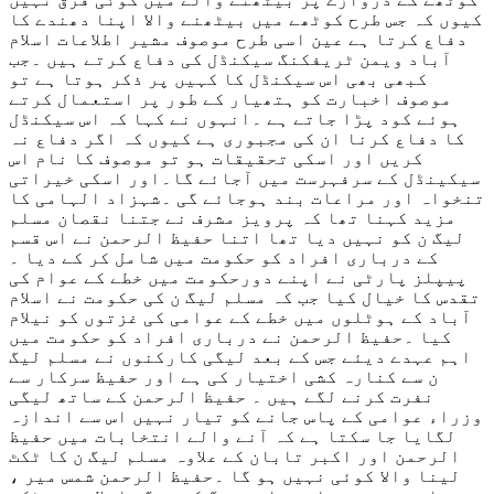
کیوں کہ جس طرح کوٹھے میں بیٹھنے والا اپنا دھندے کا
دفاع کرتا ہے عین اسی طرح موصوف مشیر اطلاعات اسلام
آباد ویمن ٹریفکنگ سیکنڈل کی دفاع کرتے ہیں ۔جب
کبھی بھی اس سیکنڈل کا کہیں پر ذکر ہوتا ہے تو
موصوف اخبارت کو ہتھیار کے طور پر استعمال کرتے
ہوئے کود پڑا جاتے ہے ۔انہوں نے کہا کہ اس سیکنڈل
کا دفاع کرنا ان کی مجبوری ہے کیوں کہ اگر دفاع نہ
کریں اور اسکی تحقیقات ہو تو موصوف کا نام اس
سیکینڈل کے سرفہرست میں آجائے گا۔اور اسکی خیراتی
تنخواہ اور مراعات بند ہوجائے گی ۔شہزاد الہامی کا
مزید کہنا تھا کہ پرویز مشرف نے جتنا نقصان مسلم
لیگ ن کو نہیں دیا تھا اتنا حفیظ الرحمن نے اس قسم
کے درباری افراد کو حکومت میں شامل کر کے دیا ۔
پیپلز پارٹی نے اپنے دورحکومت میں خطے کے عوام کی
تقدس کا خیال کیا جب کہ مسلم لیگ ن کی حکومت نے اسلام
آباد کے ہوٹلوں میں خطے کے عوامی کی غزتوں کو نیلام
کیا ۔حفیظ الرحمن نے درباری افراد کو حکومت میں
اہم عہدے دیئے جس کے بعد لیگی کارکنوں نے مسلم لیگ
ن سے کنارہ کشی اختیار کی ہے اور حفیظ سرکار سے
نفرت کرنے لگے ہیں ۔ حفیظ الرحمن کے ساتھ لیگی
وزراء عوامی کے پاس جانے کو تیار نہیں اس سے اندازہ
لگایا جا سکتا ہے کہ آنے والے انتخابات میں حفیظ
الرحمن اور اکبر تابان کے علاوہ مسلم لیگ ن کا ٹکٹ
لینا والا کوئی نہیں ہو گا ۔حفیظ الرحمن شمس میر ،