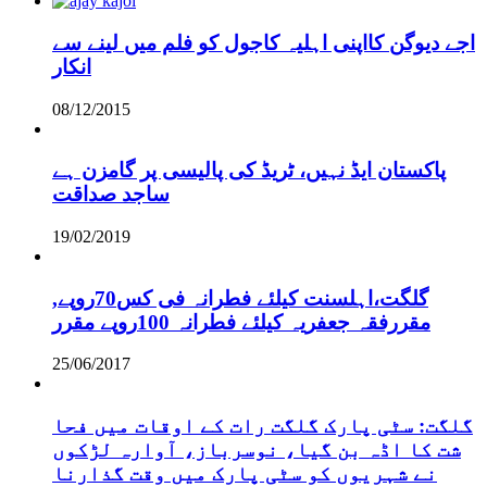
اجے دیوگن کااپنی اہلیہ کاجول کو فلم میں لینے سے
انکار
08/12/2015
پاکستان ایڈ نہیں، ٹریڈ کی پالیسی پر گامزن ہے
ساجد صداقت
19/02/2019
,گلگت،اہلسنت کیلئے فطرانہ فی کس70روپے
مقررفقہ جعفریہ کیلئے فطرانہ 100روپے مقرر
25/06/2017
گلگت: سٹی پارک گلگت رات کے اوقات میں فحا
شت کا اڈہ بن گیا، نوسرباز، آوارہ لڑکوں
نے شہریوں کو سٹی پارک میں وقت گذارنا