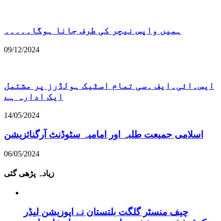
ہمیں واپس نیچر کی طرف جانا ہوگا۔۔۔۔۔
09/12/2024
ایس۔ائی۔ایف ۔سی تمام اسٹیک ہولڈرز پر مشتمل
ایک ادارہ ہے
14/05/2024
اسلامی جمیعت طلبہ اور امامیہ سٹوڈنٹ آرگنائزیشن
06/05/2024
زیادہ پڑھی گئی
چیف منسٹر گلگت بلتستان نے اپوزیشن لیڈر