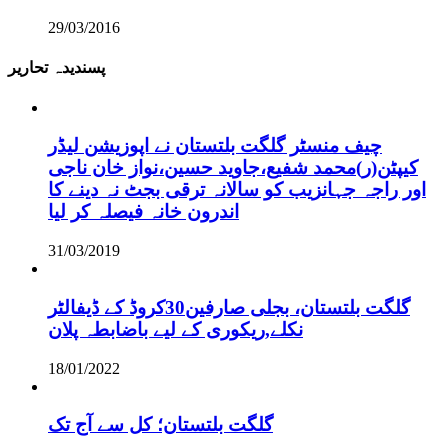
29/03/2016
پسندیدہ تحاریر
چیف منسٹر گلگت بلتستان نے اپوزیشن لیڈر
کیپٹن(ر)محمد شفیع،جاوید حسین،نواز خان ناجی
اور راجہ جہانزیب کو سالانہ ترقی بجٹ نہ دینے کا
اندرون خانہ فیصلہ کر لیا
31/03/2019
گلگت بلتستان، بجلی صارفین30کروڈ کے ڈیفالٹر
نکلے,ریکوری کے لیے باضابطہ پلان
18/01/2022
گلگت بلتستان؛ کل سے آج تک