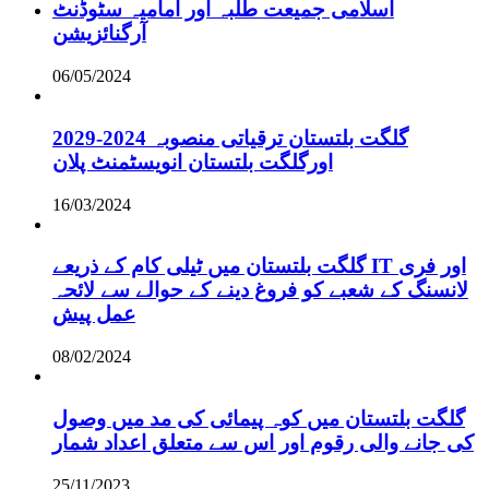
اسلامی جمیعت طلبہ اور امامیہ سٹوڈنٹ
آرگنائزیشن
06/05/2024
گلگت بلتستان ترقیاتی منصوبہ 2024-2029
اورگلگت بلتستان انویسٹمنٹ پلان
16/03/2024
گلگت بلتستان میں ٹیلی کام کے ذریعے IT اور فری
لانسنگ کے شعبے کو فروغ دینے کے حوالے سے لائحہ
عمل پیش
08/02/2024
گلگت بلتستان میں کوہ پیمائی کی مد میں وصول
کی جانے والی رقوم اور اس سے متعلق اعداد شمار
25/11/2023