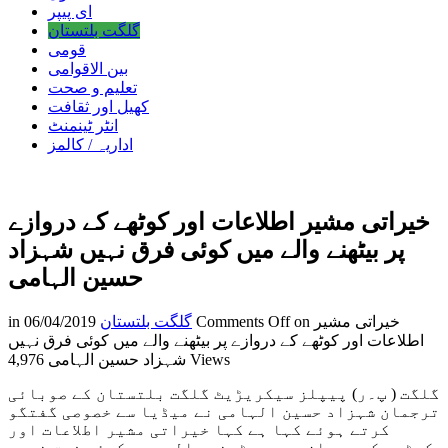
ای پیپر
گلگت بلتستان
قومی
بین الاقوامی
تعلیم و صحت
کھیل اور ثقافت
انٹر ٹینمنٹ
اداریہ / کالمز
خیراتی مشیر اطلاعات اور کوٹھے کے دروازے
پر بیٹھنے والے میں کوئی فرق نہیں شہزاد
حسین الہامی
on خیراتی مشیر
Comments Off
گلگت بلتستان
06/04/2019
in
اطلاعات اور کوٹھے کے دروازے پر بیٹھنے والے میں کوئی فرق نہیں
4,976 Views
شہزاد حسین الہامی
گلگت ( پ۔ر) پیپلز سیکریڑیٹ گلگت بلتستان کے صوبائی
ترجمان شہزاد حسین الہامی نے میڈیا سے خصوصی گفتگو
کرتے ہوئے کہا ہے کہا خیراتی مشیر اطلاعات اور
کوٹھے کے دروازے پر بیٹھنے والے میں کوئی فرق نہیں