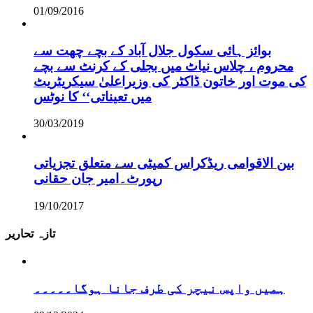
01/09/2016
بوائز ہائی سکول جلال آباد کے بچے چھت سے
محروم ، چلاس نیاٹ میں بجلی کے کرنٹ سے بچے
کی موت اور خاتون ڈاکٹر کی وزیراعلیٰ سیکریٹریٹ
میں تعیناتی‘‘ کا نوٹس
30/03/2019
بین الاقوامی ریڈکراس کمیٹی سے متعلق تجزیاتی
رپورٹ۔امیر جان حقانی
19/10/2017
تازہ تحاریر
ہمیں واپس نیچر کی طرف جانا ہوگا۔۔۔۔۔