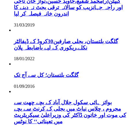
کیپٹن(ر)محمد شفیع،جاوید حسین،نواز خان ناجی
اور راجہ جہانزیب کو سالانہ ترقی بجٹ نہ دینے کا
اندرون خانہ فیصلہ کر لیا
31/03/2019
گلگت بلتستان، بجلی صارفین30کروڈ کے ڈیفالٹر
نکلے,ریکوری کے لیے باضابطہ پلان
18/01/2022
گلگت بلتستان؛ کل سے آج تک
01/09/2016
بوائز ہائی سکول جلال آباد کے بچے چھت سے
محروم ، چلاس نیاٹ میں بجلی کے کرنٹ سے بچے
کی موت اور خاتون ڈاکٹر کی وزیراعلیٰ سیکریٹریٹ
میں تعیناتی‘‘ کا نوٹس