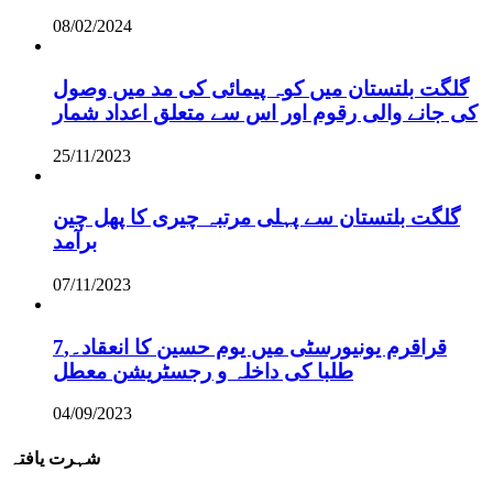
08/02/2024
گلگت بلتستان میں کوہ پیمائی کی مد میں وصول
کی جانے والی رقوم اور اس سے متعلق اعداد شمار
25/11/2023
گلگت بلتستان سے پہلی مرتبہ چیری کا پھل چین
برآمد
07/11/2023
قراقرم یونیورسٹی میں یوم حسین کا انعقاد۔,7
طلبا کی داخلہ و رجسٹریشن معطل
04/09/2023
شہرت یافتہ