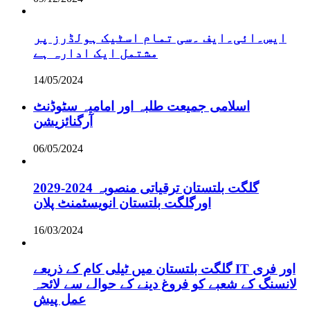
ایس۔ائی۔ایف ۔سی تمام اسٹیک ہولڈرز پر
مشتمل ایک ادارہ ہے
14/05/2024
اسلامی جمیعت طلبہ اور امامیہ سٹوڈنٹ
آرگنائزیشن
06/05/2024
گلگت بلتستان ترقیاتی منصوبہ 2024-2029
اورگلگت بلتستان انویسٹمنٹ پلان
16/03/2024
گلگت بلتستان میں ٹیلی کام کے ذریعے IT اور فری
لانسنگ کے شعبے کو فروغ دینے کے حوالے سے لائحہ
عمل پیش