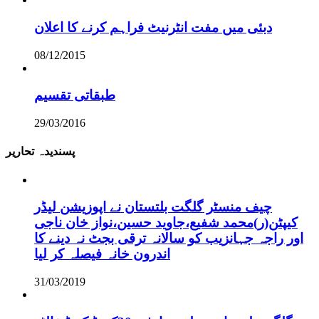
دبئی میں مفت انٹرنیٹ فراہم کرنے کا اعلان
08/12/2015
طبقاتی تقسیم
29/03/2016
پسندیدہ تحاریر
چیف منسٹر گلگت بلتستان نے اپوزیشن لیڈر
کیپٹن(ر)محمد شفیع،جاوید حسین،نواز خان ناجی
اور راجہ جہانزیب کو سالانہ ترقی بجٹ نہ دینے کا
اندرون خانہ فیصلہ کر لیا
31/03/2019