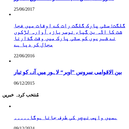
25/06/2017
گلگت: سٹی پارک گلگت رات کے اوقات میں فحا
شت کا اڈہ بن گیا، نوسرباز، آوارہ لڑکوں
نے شہریوں کو سٹی پارک میں وقت گذارنا
محال کر دیا ہے
22/06/2016
بین الاقوامی سروس ”اوبر“ لاہور میں آنے کو تیار
06/12/2015
مُنتخب کردہ خبریں
ہمیں واپس نیچر کی طرف جانا ہوگا۔۔۔۔۔
09/12/2024