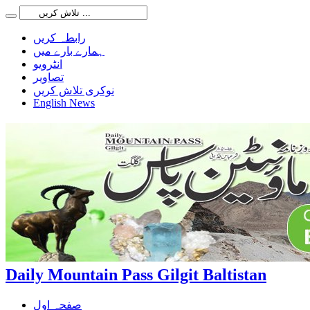
رابطہ کریں
ہمارے بارے میں
انٹرویو
تصاویر
نوکری تلاش کریں
English News
Daily Mountain Pass Gilgit Baltistan
صفحہ اول