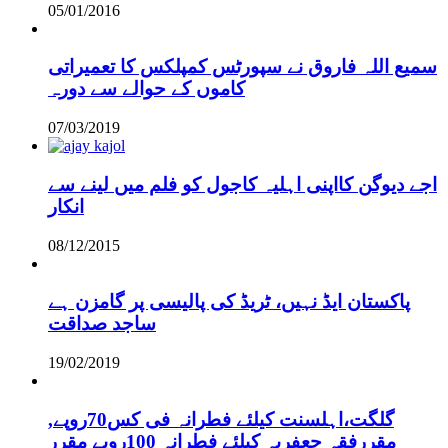
05/01/2016
سمیع اللہ فاروق نے سپورٹس کمپلکس کا تعمیراتی
کاموں کے حوالے سے دورہ
07/03/2019
اجے دیوگن کااپنی اہلیہ کاجول کو فلم میں لینے سے
انکار
08/12/2015
پاکستان ایڈ نہیں، ٹریڈ کی پالیسی پر گامزن ہے
ساجد صداقت
19/02/2019
,گلگت،اہلسنت کیلئے فطرانہ فی کس70روپے
مقررفقہ جعفریہ کیلئے فطرانہ 100روپے مقرر