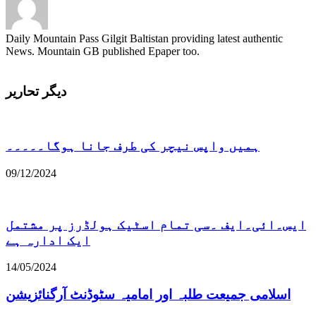
Daily Mountain Pass Gilgit Baltistan providing latest authentic
News. Mountain GB published Epaper too.
دیگر تحاریر
ہمیں واپس نیچر کی طرف جانا ہوگا۔۔۔۔۔
09/12/2024
ایس۔ائی۔ایف ۔سی تمام اسٹیک ہولڈرز پر مشتمل
ایک ادارہ ہے
14/05/2024
اسلامی جمیعت طلبہ اور امامیہ سٹوڈنٹ آرگنائزیشن