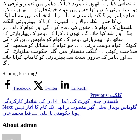
ناانصافی کیا ہے . انھوں نے مزید کہا کہ دیامر میں تعمیر و ترقی کا
دور پیپلزپارٹی کا دور تھا جس میں عوام خوشحال تھے . انھوں نے کہا
ضلع دیامر اور گلگت بلتستان سے آنے والے انتخابات میں مسلم لیگ
ن کا جنازہ نکلنے والا ہے . انھوں نے کہا کہ پیپلزپارٹی گلگت
بلتستان کے عوام کے حقوق کی دفاع کرے گی اور عوام کے لئے ہر
جگہ آواز بلند کیا جائے گا . انھوں نے کہا کہ دیامر کے پیپلزپارٹی کے
ساتھ دئیے پیپلزپارٹی دیامر کے عوام کو مایوس نہیں کرے گی
کیونکہ عوام دوست پارٹی ہے . جو عوام کے مسائل کو سمجھنے کی
صلاحیت رکھتی ہے گلگت بلتستان میں اگلی حکومت پیپلزپارٹی کی
ہے اور دیامر کے چاروں سیٹ سے پیپلزپارٹی کو کامیاب کرایا جائے
گا .
Sharing is caring!
Facebook
Twitter
LinkedIn
گلگت
Previous:
بلتستان چیف کورٹ کی 3ماہ 14دن کی شاندار کارکردگی
گلوداس پونیال بجلی گھر منصوبے پر ابھی تک کام کا آغاز نہیں
Next:
ہونا حکومتی نااہلی ہے فدا محمد خان
About admin