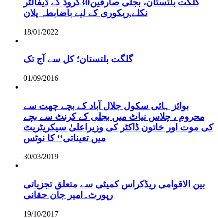
گلگت بلتستان، بجلی صارفین30کروڈ کے ڈیفالٹر
نکلے,ریکوری کے لیے باضابطہ پلان
18/01/2022
گلگت بلتستان؛ کل سے آج تک
01/09/2016
بوائز ہائی سکول جلال آباد کے بچے چھت سے
محروم ، چلاس نیاٹ میں بجلی کے کرنٹ سے بچے
کی موت اور خاتون ڈاکٹر کی وزیراعلیٰ سیکریٹریٹ
میں تعیناتی‘‘ کا نوٹس
30/03/2019
بین الاقوامی ریڈکراس کمیٹی سے متعلق تجزیاتی
رپورٹ۔امیر جان حقانی
19/10/2017