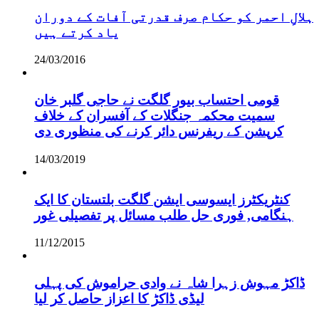
ہلالِ احمر کو حکام صرف قدرتی آفات کے دوران
یاد کرتے ہیں
24/03/2016
قومی احتساب بیور گلگت نے حاجی گلبر خان
سمیت محکمہ جنگلات کے آفسران کے خلاف
کرپشن کے ریفرنس دائر کرنے کی منظوری دی
14/03/2019
کنٹریکٹرز ایسوسی ایشن گلگت بلتستان کا ایک
ہنگامی, فوری حل طلب مسائل پر تفصیلی غور
11/12/2015
ڈاکڑ مہوش زہرا شاہ نے وادی حراموش کی پہلی
لیڈی ڈاکڑ کا اعزاز حاصل کر لیا