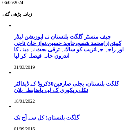
06/05/2024
زیادہ پڑھی گئی
چیف منسٹر گلگت بلتستان نے اپوزیشن لیڈر
کیپٹن(ر)محمد شفیع،جاوید حسین،نواز خان ناجی
اور راجہ جہانزیب کو سالانہ ترقی بجٹ نہ دینے کا
اندرون خانہ فیصلہ کر لیا
31/03/2019
گلگت بلتستان، بجلی صارفین30کروڈ کے ڈیفالٹر
نکلے,ریکوری کے لیے باضابطہ پلان
18/01/2022
گلگت بلتستان؛ کل سے آج تک
01/09/2016