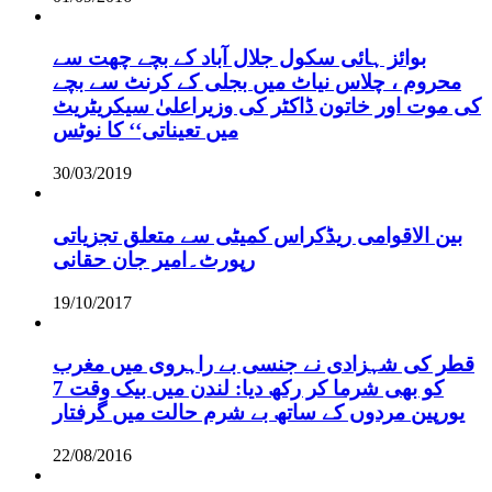
بوائز ہائی سکول جلال آباد کے بچے چھت سے
محروم ، چلاس نیاٹ میں بجلی کے کرنٹ سے بچے
کی موت اور خاتون ڈاکٹر کی وزیراعلیٰ سیکریٹریٹ
میں تعیناتی‘‘ کا نوٹس
30/03/2019
بین الاقوامی ریڈکراس کمیٹی سے متعلق تجزیاتی
رپورٹ۔امیر جان حقانی
19/10/2017
قطر کی شہزادی نے جنسی بے راہروی میں مغرب
کو بھی شرما کر رکھ دیا: لندن میں بیک وقت 7
یورپین مردوں کے ساتھ بے شرم حالت میں گرفتار
22/08/2016