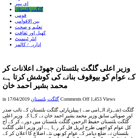
ای پیپر
گلگت بلتستان
قومی
بین الاقوامی
تعلیم و صحت
کھیل اور ثقافت
انٹر ٹینمنٹ
اداریہ / کالمز
وزیر اعلی گلگت بلتستان جھوٹے اعلانات کر
کے عوام کو بیوقوف بنانے کی کوشش کرتا ہے
محمد بشیر احمد خان
on
1,453 Views
Comments Off
گلگت بلتستان
17/04/2019
in
وزیر
گلگت (شہزاد الہامی سے ) پیپلزپارٹی گلگت بلتستان کے نائب صدر
اعلی
اور صوبائی سابق وزیر محمد بشیر احمد خان نے کہا کہ وزیر اعلی
گلگت
گلگت بلتستان حفیظ الرحمن گلگت بلتستان میں دورے کر کے آج
بلتستان
کل عوام کو اچھی طرح اپریل فل کر رہا ہے اور وزیر اعلی گلگت
جھوٹے
بلتستان نے ضلع دیامر کے عوام کو بھی نئے اضلاع کا اعلان کر کے
اعلانات کر