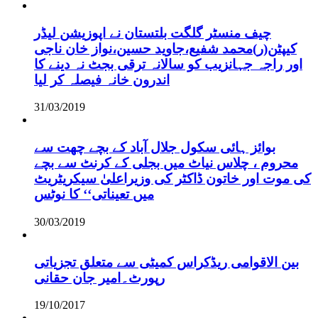
چیف منسٹر گلگت بلتستان نے اپوزیشن لیڈر
کیپٹن(ر)محمد شفیع،جاوید حسین،نواز خان ناجی
اور راجہ جہانزیب کو سالانہ ترقی بجٹ نہ دینے کا
اندرون خانہ فیصلہ کر لیا
31/03/2019
بوائز ہائی سکول جلال آباد کے بچے چھت سے
محروم ، چلاس نیاٹ میں بجلی کے کرنٹ سے بچے
کی موت اور خاتون ڈاکٹر کی وزیراعلیٰ سیکریٹریٹ
میں تعیناتی‘‘ کا نوٹس
30/03/2019
بین الاقوامی ریڈکراس کمیٹی سے متعلق تجزیاتی
رپورٹ۔امیر جان حقانی
19/10/2017