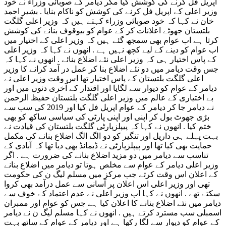
اپریل فل کرنے کی کوشش کیا مگر دیامر کے صوبائی وزراء نے خود
کے
وزیر اعلی کے اپریل فل کرنے کی کوشش کو ناکام بنایا . بشیر احمد
عوام
خان نے کہا کہ خود صوبائی وزراء کہتے ہیں کہ وزیر اعلی گلگت
کو
بلتستان جھوٹے اعلانات
کر کے عوام کو بیوقوف بنانے کی کوشش
بیوقوف
کرتا ہے اب عوام بھی سمجھ گئے ہیں کہ وزیر اعلی کے اختیار میں
بنانے
اب عوام کو دینے کے لیے کچھ نہیں ہے . انھوں نے کہا کہ وزیر اعلی
کی
کے پاس اختیار ہی کہ وزیر اعلی نئے اضلاع بنائے . انھوں نے کہا کہ
کوشش
جس وقت دیامر میں دو نئے اضلاع بنا کر عمل در آمد کرانے کا وزیر
کرتا
ہے
اعلی گلگت بلتستان کے پاس اختیار تھا اس وقت وزیر اعلی نے
محمد
دیامر کے عوام کو دیوار سے لگایا اور اقتدار کے آخری دنوں میں اور
بشیر
بے اختیاری کے عالم میں وزیر اعلی گلگت بلتستان حفیظ الرحمن
احمد
نے دیامر جا کر دیامر کے عوام اپریل فل کیا اور 2019 کی سب سے
خان
بڑی جھوٹ بول کر اپنی اور اپنی پارٹی کی سیاسی ساکھ کو بھی
ختم کیا . انھوں نے کہا کہ پیپلزپارٹی گلگت بلتستان کی قیادت نے
بہت پہلے ہی داریل اور تنگیر کو دو الگ الگ اضلاع بنانے کی مکمل
حمایت بھی کیا تھا اور پیپلزپارٹی نے ڈیمانڈ بھی دیا تھا کہ آبادی کے
تناسب سے دیامر میں دو مزید اضلاع بنانے کی ضرورت ہے . اگر
وزیر اعلی دیامر کے عوام سے مخلص ہوتا تو دیامر میں اضلاع بنانے
کے اعلان اس وقت کرتے جب مرکز میں مسلم لیگ ن کی حکومت
تھی اور وزیر اعلی اس اعلان پر آسانی سے عمل درآمد بھی کروا
سکتے تھے . انھوں نے کہا اب وزیر اعلی نے عدم اعتماد کے خوف سے
دیامر میں نئے اضلاع بنانے کا اعلان کیا ہے جس کو عوام اور ممبران
اسمبلی سب مسترد کرتے ہیں . انھوں نے کہا مسلم لیگ ن نے دیامر
کے عوام کو دیوار سے لگا رکھا ہے اور دیامر کے عوام کے ساتھ بہت