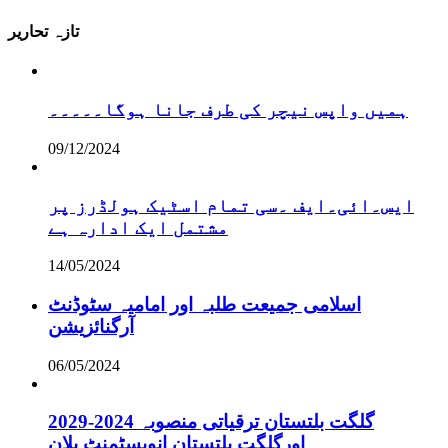
تازہ تحاریر
ہمیں واپس نیچر کی طرف جانا ہوگا۔۔۔۔۔
09/12/2024
ایس۔ائی۔ایف ۔سی تمام اسٹیک ہولڈرز پر
مشتمل ایک ادارہ ہے
14/05/2024
اسلامی جمیعت طلبہ اور امامیہ سٹوڈنٹ
آرگنائزیشن
06/05/2024
گلگت بلتستان ترقیاتی منصوبہ 2024-2029
اورگلگت بلتستان انویسٹمنٹ پلان