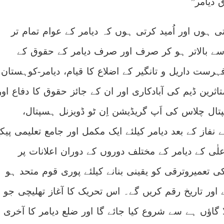
دیامر”
رتی ہوں اور اُمید کرتی ہوں کہ دیامر کے عوام تمام تر
ے بالاتر ہو کر صرف اور صرف دیامر کے حقوق کے
ت داریل و تانگیر کے اضلاع کا قیام، دیامر-کوہستان
تاثرین ڈیم کی آبادکاری اور ان کے جائز حقوق کا دفاع اور
تال چلاس کی اَپ گریڈیشن اِن ٹو ڈویزنل ہسپتال،
نفاز کے بعد دیامر کیلئے ایک مکمل اور جامع تعلیمی پیک
ٰی کے دیامر کے مختلف دوروں کے دوران اعلانات پر
کی تعمیروترقی کو یقینی بنانے کیلئے پوری قوم متحد ہو
 اور تاریخ رقم کریں گے۔ اس تحریک کا آغاز تھلیچی جو
ا گاؤں ہے سے شروع کیا جائے گا اور ضلع دیامر کا آخری