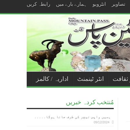
تصاویر
انٹرویو
ہمارے بارے میں
رابطہ کریں
 ثقافت
انٹر ٹینمنٹ
اداریہ / کالمز
مُنتخب کردہ خبریں
ہمیں واپس نیچر کی طرف جانا ہوگا۔۔۔۔۔
09/12/2024