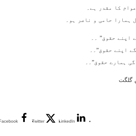
عوام کا مقدر ہے۔
لال ہمارا حامی و ناصر ہو۔
ے اپنے حقوق” ۔۔
گے اپنے حقوق”۔۔
گی ہمارے حقوق”۔۔
 گلگت
Facebook
Twitter
LinkedIn