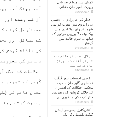
کمیٹی سے متعلق تجزیاتی
رپورٹ۔امیر جان حقانی
آمد بجنگ آمد پچھ
19/10/2017
اُن کے وعدے اور ا
قطر کی شہزادی نے جنسی
بے راہروی میں مغرب کو بھی
مسائل حل کرنے کے
شرما کر رکھ دیا: لندن میں
بیک وقت 7 یورپین مردوں کے
ساتھ بے شرم حالت میں
کے مسائل اور محر
گرفتار
22/08/2016
کی ناکام کوشش کی
ہلالِ احمر کو حکام صرف
دیامر کی محرومیو
قدرتی آفات کے دوران
یاد کرتے ہیں
اعلانات کے خلاف آ
24/03/2016
قومی احتساب بیور گلگت
کُرسی کو ٹھوکر ما
نے حاجی گلبر خان سمیت
محکمہ جنگلات کے آفسران
مثال قائم کر چُکی
کے خلاف کرپشن کے ریفرنس
دائر کرنے کی منظوری دی
بغاوت کرتے ہوئے
14/03/2019
کنٹریکٹرز ایسوسی ایشن
گلگت بلتستان کا ایک