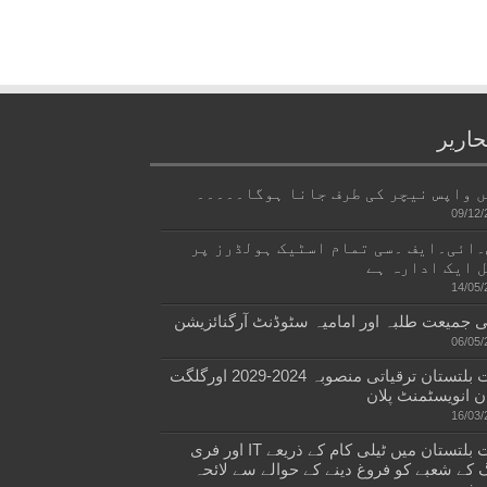
حاریر
 واپس نیچر کی طرف جانا ہوگا۔۔۔۔۔
09/12/
ائی۔ایف ۔سی تمام اسٹیک ہولڈرز پر
 ایک ادارہ ہے
14/05/
 جمیعت طلبہ اور امامیہ سٹوڈنٹ آرگنائزیشن
06/05/
گلگت بلتستان ترقیاتی منصوبہ 2024-2029 اورگلگت
ن انویسٹمنٹ پلان
16/03/
گلگت بلتستان میں ٹیلی کام کے ذریعے IT اور فری
 کے شعبے کو فروغ دینے کے حوالے سے لائحہ