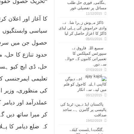
“تحریک حصول حقوق 
ہنگامی, فوری حل طلب
مسائل پر تفصیلی غور
11/12/2015
کا آغاز اور اعلان ک
ڈاکڑ مہوش زہرا شاہ نے
وادی حراموش کی پہلی لیڈی
سیاسی وابستگیوں س
ڈاکڑ کا اعزاز حاصل کر لیا
05/01/2016
حصول جن میں سرفہرس
سمیع اللہ فاروق نے
سپورٹس کمپلکس کا
حدود تنازع کا حل، م
تعمیراتی کاموں کے حوالے
سے دورہ
حل، ڈی ایچ کیو ہسپ
07/03/2019
تعلیمی ایمرجنسی کے 
اجے دیوگن
کااپنی اہلیہ کاجول کو فلم
میں لینے سے انکار
کی منظوری، وزیر اعل
08/12/2015
عملدرآمد اور دیامر 
پاکستان ایڈ نہیں، ٹریڈ کی
پالیسی پر گامزن ہے ساجد
کر میرا ساتھ دیں گے
صداقت
19/02/2019
کہ ضلع دیامر کا پہل
,گلگت،اہلسنت کیلئے