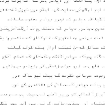
 آج اپنے حلقہ اور دیامر بھر سے آئے ہوئے یوتھ
اہم اجلاس کی صدارت کی۔ اجلاس میں طویل گفت شُنی
 گیا کہ دیامر کے غیور عوام، محترم علمائے
دین دیامر، دیامر کے مختلف یوتھ آرگنائزیشنز
تمام سیاسی جماعتوں کے کارکنان کے ساتھ روابط
ے مسائل کے حل کیلئے آواز بلند کرنے کیلئے
 گا۔ چونکہ دیامر گلگت بلتستان کے تمام اضلاع
ہ ضلع ہے۔ اور عوام زندگی کی بنیادی سہولتوں
جودہ صوبائی حکومت کے پہلے تین سالہ دور
 ہم نے دیامر کے مسائل کی نشاندہی کی اور
واز اُٹھائی تو وزیر اعلٰی نے ہمیشہ ہم سے وعدہ
سلیاں اور میٹھی باتیں کرتے رہے۔ آخر میں تنگ