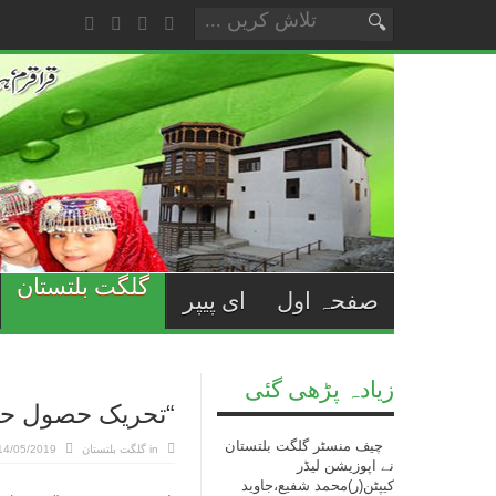
گلگت بلتستان
صفحہ اول
ای پیپر
زیادہ پڑھی گئی
“تحریک حصول حق
چیف منسٹر گلگت بلتستان
in
گلگت بلتستان
14/05/2019
نے اپوزیشن لیڈر
کیپٹن(ر)محمد شفیع،جاوید