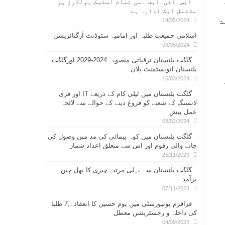
ایس۔ائی۔ایف ۔سی تمام اسٹیک ہولڈرز پر
مشتمل ایک ادارہ ہے
د
14/05/2024
اسلامی جمیعت طلبہ اور امامیہ سٹوڈنٹ آرگنائزیشن
06/05/2024
گلگت بلتستان ترقیاتی منصوبہ 2024-2029 اورگلگت
بلتستان انویسٹمنٹ پلان
16/03/2024
گلگت بلتستان میں ٹیلی کام کے ذریعے IT اور فری
لانسنگ کے شعبے کو فروغ دینے کے حوالے سے لائحہ
عمل پیش
08/02/2024
گلگت بلتستان میں کوہ پیمائی کی مد میں وصول کی
جانے والی رقوم اور اس سے متعلق اعداد شمار
25/11/2023
گلگت بلتستان سے پہلی مرتبہ چیری کا پھل چین
برآمد
07/11/2023
قراقرم یونیورسٹی میں یوم حسین کا انعقاد۔,7 طلبا
کی داخلہ و رجسٹریشن معطل
04/09/2023