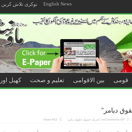
English News
نوکری تلاش کریں
قومی
بین الاقوامی
تعلیم و صحت
کھیل اور
وق دیامر”
Comments Off
on “تحریک حصول حقوق دیامر”
943 Views