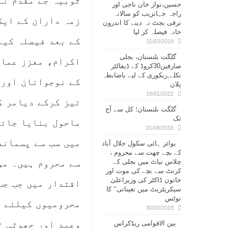
ثوبیہ جے مقدم نے
حسین،نواز خان ناجی اور
راجہ جہانزیب کو سالانہ
زمہ داران کے ایک 
ترقی بجٹ نہ دینے کا اندرون
خانہ فیصلہ کر لیا
کے بعد فیصلہ کیا
31/03/2019
گلگت بلتستان، بجلی
اکرام، معزز عمائ
صارفین30کروڈ کے ڈیفالٹر
نکلے,ریکوری کے لیے باضابطہ
کے نوجوانان اور 
پلان
18/01/2022
تیز کرکے دیامر ک
گلگت بلتستان؛ کل سے آج
تک
ماحول بنایا جائے
01/09/2016
میں سب سے پسم
اند
بوائز ہائی سکول جلال آباد
کے بچے چھت سے محروم ،
چلاس نیاٹ میں بجلی کے
سے محروم ہیں۔ مو
کرنٹ سے بچے کی موت اور
خاتون ڈاکٹر کی وزیراعلیٰ
اقتدار میں جب جب
سیکریٹریٹ میں تعیناتی‘‘ کا
نوٹس
محرومیوں کیلئے آ
30/03/2019
وعید اور جھوٹی ت
بین الاقوامی ریڈکراس