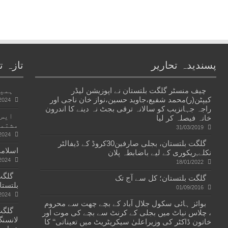
پسندیدہ تحاریر
تازہ ت
چیف منسٹر گلگت بلتستان نے اپوزیشن لیڈر
ہمیں
کیپٹن(ر)محمد شفیع،جاوید حسین،نواز خان ناجی اور
2024
راجہ جہانزیب کو سالانہ ترقی بجٹ نہ دینے کا اندرون
ایس۔
خانہ فیصلہ کر لیا
مشتمل
31/03/2019
2024
گلگت بلتستان، بجلی صارفین30کروڈ کے ڈیفالٹر
اسلامی
نکلے,ریکوری کے لیے باضابطہ پلان
2024
18/01/2022
گلگت بلتستان؛ کل سے آج تک
بلتستا
01/09/2016
2024
بوائز ہائی سکول جلال آباد کے بچے چھت سے محروم
، چلاس نیاٹ میں بجلی کے کرنٹ سے بچے کی موت اور
لانسنگ
خاتون ڈاکٹر کی وزیراعلیٰ سیکریٹریٹ میں تعیناتی‘‘ کا