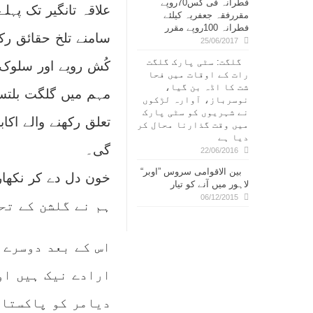
فطرانہ فی کس70روپے
علاقہ تانگیر تک پہلے
مقررفقہ جعفریہ کیلئے
فطرانہ 100روپے مقرر
سامنے تلخ حقائق رک
25/06/2017
گلگت: سٹی پارک گلگت
کُش رویے اور سلوک 
رات کے اوقات میں فحا
شت کا اڈہ بن گیا،
مہم میں گلگت بلتس
نوسرباز، آوارہ لڑکوں
نے شہریوں کو سٹی پارک
تعلق رکھنے والے ا
میں وقت گذارنا محال کر
دیا ہے
گی۔
22/06/2016
بین الاقوامی سروس ”اوبر“
خون دل دے کر نکھار
لاہور میں آنے کو تیار
06/12/2015
ہم نے گلشن کے تحف
اس کے بعد دوسرے 
ارادے نیک ہیں اور
دیامر کو پاکستان 