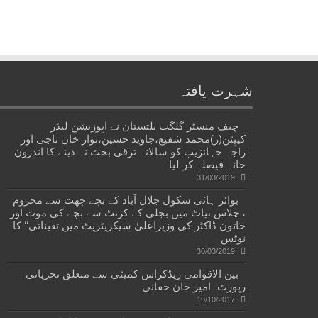
شہرت یافتہ
چیف منسٹر گلگت بلتستان نے اپوزیشن لیڈر
کیپٹن(ر)محمد شفیع،جاوید حسین،نواز خان ناجی اور
راجہ جہانزیب کو سالانہ ترقی بجٹ نہ دینے کا اندرون
خانہ فیصلہ کر لیا
31/03/2019
بوائز ہائی سکول جلال آباد کے بچے چھت سے محروم
، چلاس نیاٹ میں بجلی کے کرنٹ سے بچے کی موت اور
خاتون ڈاکٹر کی وزیراعلیٰ سیکریٹریٹ میں تعیناتی‘‘ کا
نوٹس
30/03/2019
بین الاقوامی ریڈکراس کمیٹی سے متعلق تجزیاتی
رپورٹ۔امیر جان حقانی
19/10/2017