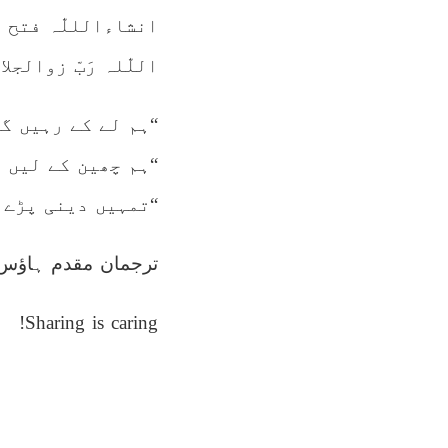
انشاءالللّٰہ فتح 
اللّٰلہ رَبّ زوالج
“ہم لے کے رہیں گ
“ہم چھین کے لیں 
“تمہیں دینی پڑے 
ترجمان مقدم ہاؤس
Sharing is caring!