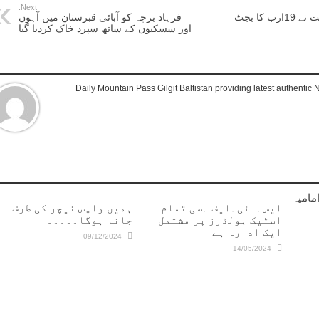
Next:
گلگت بلتستان حکومت نے 19ارب کا بجٹ
فرہاد برچہ کو آبائی قبرستان میں آہوں
اور سسکیوں کے ساتھ سپرد خاک کردیا گیا
Daily Mountain Pass Gilgit Baltistan providing latest authenti
مامیہ
ایس۔ائی۔ایف ۔سی تمام
ہمیں واپس نیچر کی طرف
اسٹیک ہولڈرز پر مشتمل
جانا ہوگا۔۔۔۔۔
ایک ادارہ ہے
09/12/2024
14/05/2024