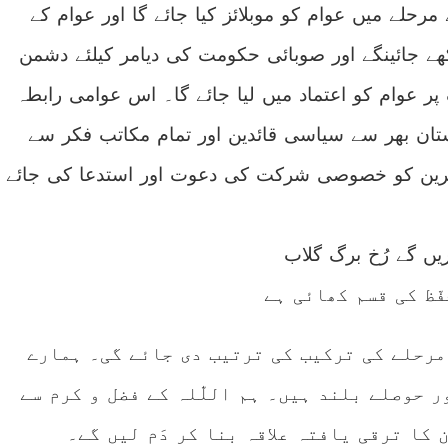
 مرحلے میں عوام کو موبلائز کیا جائے گا اور عوام کے
ھے جائینگے اور صوبائی حکومت کی دیامر کیلئے دشمن
پر عوام کو اعتماد میں لیا جائے گا۔ اس عوامی رابطہ
تان بھر سے سیاسی قائدین اور تمام مکاتب فکر سے
کابرین کو خصوصی شرکت کی دعوت اور استدعا کی جائے
یں گے رُخ برگ گلاب
ّظ کی قسم کھائی ہے
مرحلے کی ترکیب کی ترتیب دی جائے گی۔ ہمارے
 حوصلے بلند ہیں۔ ہم اللّٰلہ کے فضل و کرم سے
کا ترقی یافتہ علاقہ بنا کر دَم لیں گے۔