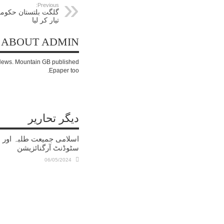
Previous:
تیار کر لیا
ABOUT ADMIN
c News. Mountain GB published
Epaper too.
دیگر تحاریر
اسلامی جمیعت طلبہ اور ا
سٹوڈنٹ آرگنائزیشن
06/05/2024