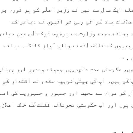
لے ایک سال سے میں نے وزیر اعلٰی کو ہر فورم پر
علانات یاد کراتی رہی تو انہوں نے دیامر کے
 بجائے مجھے وزارت سے برطرف کرکے اُس میں دیامر
ومیوں کے خالف اُٹھنے والی آواز کا گلہ دبانے
 ہے۔
ں، حکومتی عدم دلچسپی، جھوٹے وعدوں اور ہوائی
پ کی بہن، آپ کی بیٹی ثوبیہ مقدم نے اقتدار کی
ر کر عوام سے محبت اور جمہور و جمہوریت کی اعلٰ
 ہوں اور اب حکومتی مجرمانہ غفلت کے خلاف اعلان